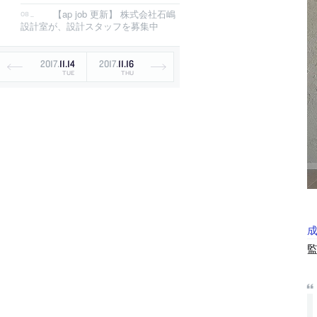
【ap job 更新】 株式会社石嶋
設計室が、設計スタッフを募集中
2017
.
11
.
14
2017
.
11
.
16
TUE
THU
監