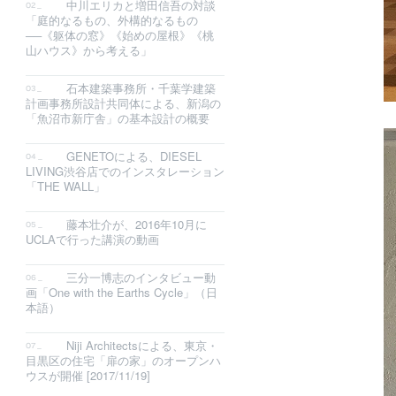
中川エリカと増田信吾の対談
「庭的なるもの、外構的なるもの
──《躯体の窓》《始めの屋根》《桃
山ハウス》から考える」
石本建築事務所・千葉学建築
計画事務所設計共同体による、新潟の
「魚沼市新庁舎」の基本設計の概要
GENETOによる、DIESEL
LIVING渋谷店でのインスタレーション
「THE WALL」
藤本壮介が、2016年10月に
UCLAで行った講演の動画
三分一博志のインタビュー動
画「One with the Earths Cycle」（日
本語）
Niji Architectsによる、東京・
目黒区の住宅「扉の家」のオープンハ
ウスが開催 [2017/11/19]