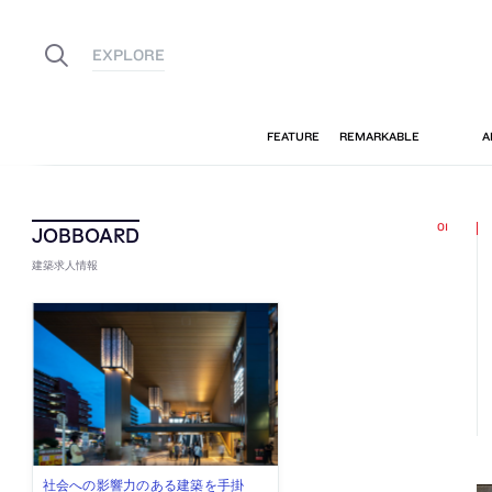
建築求人情報
古民家を軸に全国で“価値循環の仕組
リノベる株式会社が、設計パートナ
社会への影響力のある建築を手掛
代官山を拠点に活動する「梅澤竜也 /
住宅や共同住宅などを手掛け、“合理