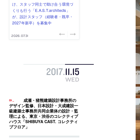
み”を作り、リモートワーク主体の働
ー (業務委託) を募集中
け、スタッフ同士で助け合う環境づ
ALA INC.」が、設計スタッフ・アル
的でシンプルなデザイン”を志向する
き方を実践する「株式会社つぎと」
くりも行う「E.A.S.T.architects」
バイト・事務職を募集中
「PANDA：山本浩三建築設計事務
が、設計スタッフ（経験者・既卒）
が、設計スタッフ（経験者・既卒・
所」が、設計スタッフ（経験者・既
を募集中
2027年新卒）を募集中
卒・2027年新卒）を募集中
2026.08.03
2026.08.03
2026.07.31
2026.07.30
2026.07.29
2017
.
11
.
15
WED
成瀬・猪熊建築設計事務所の
デザイン監修、日本設計・大成建設一
級建築士事務所共同企業体の設計・監
理による、東京・渋谷のコレクティブ
ハウス「SHIBUYA CAST. コレクティ
ブフロア」