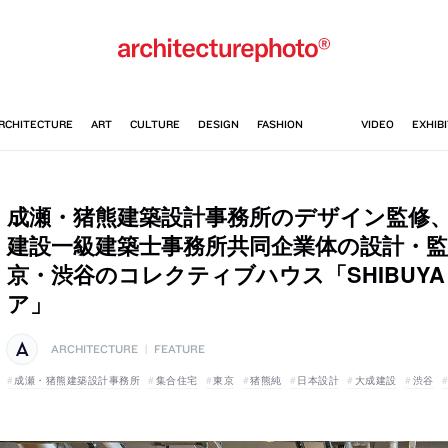
成瀬・猪熊建築設計事務所のデザイン監修
建設一級建築士事務所共同企業体の設計・
京・渋谷のコレクティブハウス「SHIBUYA 
ア」
ARCHITECTURE
|
FEATURE
成瀬・猪熊建築設計事務所
集合住宅
東京
猪熊純
日本設計
大成建設
渋谷