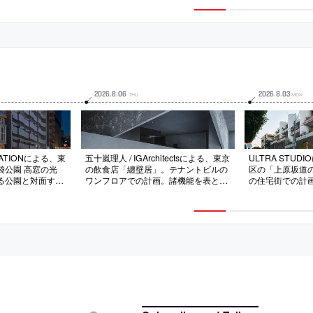
 “資生堂ギャラ
に2024年8月
2026
.
8
.
06
2026
.
8
.
03
THU
MON
RATIONによる、東
五十嵐理人 / IGArchitectsによる、東京
ULTRA STU
袋公園 高窓の光
の飲食店「纏壁居」。テナントビルの
区の「上原坂道
る公園と対面する
ワンフロアでの計画。諸機能を表と裏
の住宅街での計
。広場と“一体感
に分断しない“緩やかな関係づけ”を求
庸さが同居する
を意図し、高窓部
め、“ひとつの連続した壁”で構成する
を意図し、見慣
を挿入する”断面
空間を考案。左官仕上げで連続性を際
て“過剰に拡大解
内部への視認性の
立たせると同時に光と影の豊かな表情
を実践。“新たな
最大化も実現
も引き出す
生活に発見をも