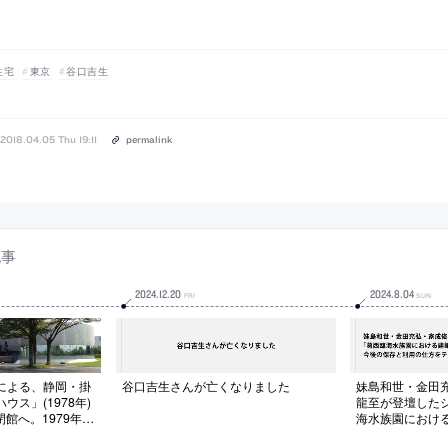
住宅
東京
谷口吉生
2018.04.05 Thu 19:11
permalink
記事
2024
.
12
.
20
2024
.
8
.
04
FRI
SUN
による、静岡・掛
谷口吉生さんが亡くなりました
妹島和世・金田
ス」(1978年)
龍至が登壇した
閉館へ。1979年度
海水族園におけ
作品) 受賞作品。ア
画。今後の保存