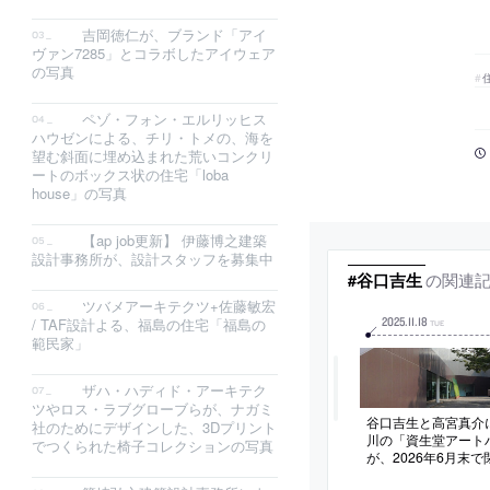
吉岡徳仁が、ブランド「アイ
ヴァン7285」とコラボしたアイウェア
の写真
ペゾ・フォン・エルリッヒス
ハウゼンによる、チリ・トメの、海を
望む斜面に埋め込まれた荒いコンクリ
ートのボックス状の住宅「loba
house」の写真
【ap job更新】 伊藤博之建築
設計事務所が、設計スタッフを募集中
の関連
#谷口吉生
ツバメアーキテクツ+佐藤敏宏
2025
.
11
.
18
/ TAF設計よる、福島の住宅「福島の
TUE
範民家」
ザハ・ハディド・アーキテク
ツやロス・ラブグローブらが、ナガミ
谷口吉生と高宮真介
社のためにデザインした、3Dプリント
川の「資生堂アートハウ
でつくられた椅子コレクションの写真
が、2026年6月末で
の日本建築学会賞 (