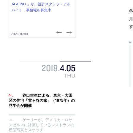
式会社」が、設計スタッフ（経験
み”を作り、リモートワーク主体の働
ー (業務委託) を募集中
け、スタッフ同士で助け合う環境づ
ALA INC.」が、設計スタッフ・アル
者・既卒・2027年新卒）を募集中
き方を実践する「株式会社つぎと」
くりも行う「E.A.S.T.architects」
バイト・事務職を募集中
谷
が、設計スタッフ（経験者・既卒）
が、設計スタッフ（経験者・既卒・
月
を募集中
2027年新卒）を募集中
2026.08.07
2026.08.03
2026.08.03
2026.07.31
2026.07.30
2018
.
4
.
05
THU
谷口吉生による、東京・大田
区の住宅「雪ヶ谷の家」（1975年）の
見学会が開催
ゲーリーが、アメリカ・ロサ
ンゼルスに計画しているレストランの
模型写真とスケッチ