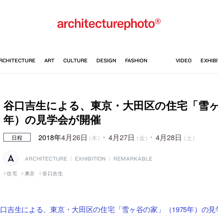
谷口吉生による、東京・大田区の住宅「雪ヶ谷
年）の見学会が開催
2018年
4月26日
･
4月27日
･
4月28日
（木）
（金）
（土）
日程
ARCHITECTURE
|
EXHIBITION
|
REMARKABLE
住宅
東京
谷口吉生
口吉生による、東京・大田区の住宅「雪ヶ谷の家」（1975年）の