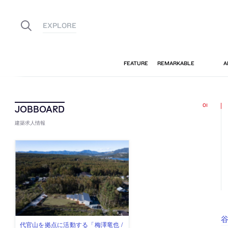
建築求人情報
谷
佐々木慧が主宰する「axonometric株
古民家を軸に全国で“価値循環の仕組
リノベる株式会社が、設計パートナ
社会への影響力のある建築を手掛
代官山を拠点に活動する「梅澤竜也 /