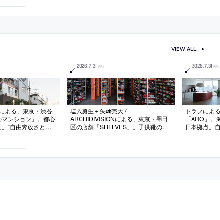
に行われたもの
までの経緯のまとめも掲載
ら発信する
VIEW ALL
2026
.
7
.
31
2026
.
7
.
31
FRI
FRI
DIOによる、東京・渋谷
塩入勇生＋矢﨑亮大 /
トラフによ
のマンション」。都心
ARCHIDIVISIONによる、東京・墨田
「ARO」。
画。“自由奔放さと凡
区の店舗「SHELVES」。子供靴のレ
日本拠点。
風景”の再評価と更新
ンタルを行う店。6千足以上を保有し
合う場を目指
れたものから出発し
てネット受注と配送を行う業態から着
活用や“日本
釈と変形”を行う設計
想し、“店舗であり倉庫でもある”空間
色彩”の使用
自然”をつくり出して
を志向。赤く着色した木材で補強とカ
の家具類も
たらす
スタムした既製品棚を集積させて内装
を現出させる