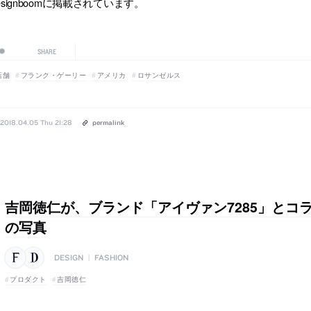
esignboomに掲載されています。
SHARE
店舗
フランク・ゲーリー
アメリカ
ロサンゼルス
2018.04.05 Thu 21:28
permalink
吉岡徳仁が、ブランド「アイヴァン7285」とコ
の写真
DESIGN
|
FASHION
プロダクト
吉岡徳仁