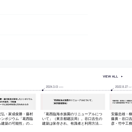
VIEW ALL
2024
.
3
.
13
2022
.
8
.
27
WED
SA
充弘・家成俊勝・藤村
「葛西臨海水族園のリニューアルにつ
安藤忠雄・
シンポジウム「葛西臨
いて」（東京都建設局）。谷口吉生の
藤廣・谷口
る建築の可能性」の動
建築は保存され、有識者と利用方法に
彦・竹中工
と利用の仕方をテーマ
関して意見交換を行うとのこと。これ
るシリーズ