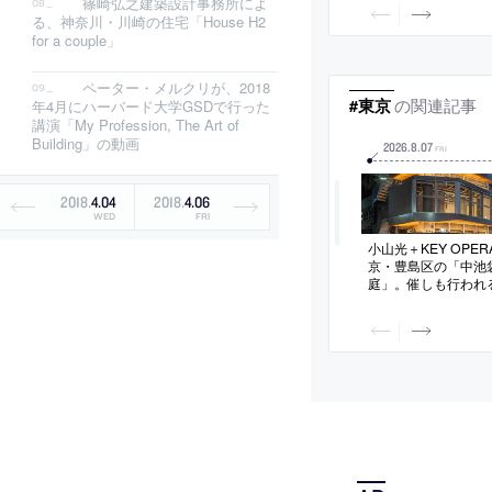
ート支援活動は銀座の
篠崎弘之建築設計事務所によ
リー”に集約
る、神奈川・川崎の住宅「House H2
for a couple」
ペーター・メルクリが、2018
の関連記事
#東京
年4月にハーバード大学GSDで行った
講演「My Profession, The Art of
Building」の動画
2026
.
8
.
07
FRI
2018
.
4
.
04
2018
.
4
.
06
WED
FRI
小山光＋KEY OPE
京・豊島区の「中池
庭」。催しも行われ
敷地に建つ複合ビル
を生む”ファサード
分を後退させて“植栽
構成の建築を考案。
確保とリース面積の