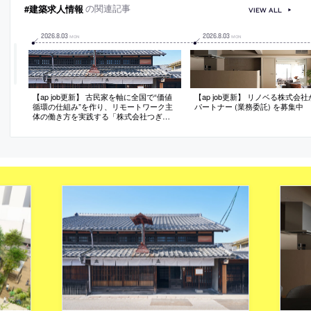
#建築求人情報
の関連記事
VIEW ALL
2026
.
8
.
03
2026
.
8
.
03
MON
MON
【ap job更新】 古民家を軸に全国で“価値
【ap job更新】 リノベる株式会
循環の仕組み”を作り、リモートワーク主
パートナー (業務委託) を募集中
体の働き方を実践する「株式会社つぎ
と」が、設計スタッフ（経験者・既卒）
を募集中