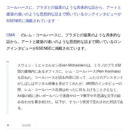
コールハースに、プラダとの協業のような具体的な話から、アートと
建築の違いのような思想的な話まで聞いているロングインタビューが
SSENSEに掲載されています
OMA
のレム・コールハースに、プラダとの協業のような具体的な
話から、アートと建築の違いのような思想的な話まで聞いているロン
グインタビューがSSENSEに掲載されています。
スウェン・ミヒャエルセン(Sven Michaelsen)は、ミラノのプラダ財
団の建物内にあるオフィスに、レム・コールハース(Rem Koolhaas)
を訪ねた。コールハースが語る内容に沿って、ふたりのアシスタント
がしばしばデジタル画像を見せてくれたが、2時間のインタビューの
間、レム・コールハース自身はめったに目を上げることさえなく、
A4版の紙に赤いボールペンで迷路やローマ数字や不思議な文字の組
み合わせを書き続けた。以下が、そういう状況で交わされた対話であ
る。
SHARE