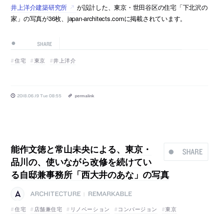
井上洋介建築研究所
が設計した、東京・世田谷区の住宅「下北沢の
家」の写真が36枚、japan-architects.comに掲載されています。
SHARE
住宅
東京
井上洋介
2018.06.19 Tue 08:55
permalink
能作文徳と常山未央による、東京・
SHARE
品川の、使いながら改修を続けてい
る自邸兼事務所「西大井のあな」の写真
ARCHITECTURE
REMARKABLE
|
住宅
店舗兼住宅
リノベーション
コンバージョン
東京