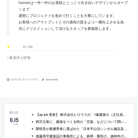
hamonは一件一件のお客様とじっくり向き合いデザインからオープ
ンまで
濃密にプロジェクトを進めて行くことを大事にしています。
お客様へのアウトプットとその過程の質をより一層向上させる為
共にクリエイションして頂けるスタッフを募集致します。
AP JOB
建築求人情報
2018.06.19 Tue 07:10
permalink
【ap job 更新】 株式会社ヒロマスが、1級建築士（正社員）を募集中
6
.
15
西沢立衛に、建築をつくる時の「言葉」などについて聞いているインタビュー
FRI
隈研吾が最優秀者に選ばれた「日本平山頂シンボル施設及び展望回廊」が、愛称を募集中
後藤周平建築設計事務所による、静岡・磐田の、築80年の木造建築をビアバー兼ヘアサロンに改修した「TYU」