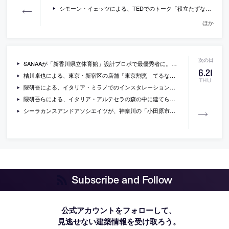
シモーン・イェッツによる、TEDでのトーク「役立たずなものをつくる理由」の動画（日本語字幕付）
ほか
SANAAが「新香川県立体育館」設計プロポで最優秀者に。二次審査通過者には日建・タカネ、SUEP.、藤本、坂・松田平田が。
6
.
21
桔川卓也による、東京・新宿区の店舗「東京割烹 てるなり」
THU
隈研吾による、イタリア・ミラノでのインスタレーション「Breath/ng」の写真
隈研吾らによる、イタリア・アルテセラの森の中に建てられた、カラマツの無垢材製のパヴィリオン「Kodama」の写真
シーラカンスアンドアソシエイツが、神奈川の「小田原市消防庁舎再整備」プロポで最優秀者に
Subscribe and Follow
公式アカウントをフォローして、
見逃せない建築情報を受け取ろう。