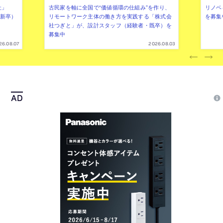
社」
古民家を軸に全国で“価値循環の仕組み”を作り、
リノベ
年新卒）
リモートワーク主体の働き方を実践する「株式会
を募集
社つぎと」が、設計スタッフ（経験者・既卒）を
募集中
26.08.07
2026.08.03