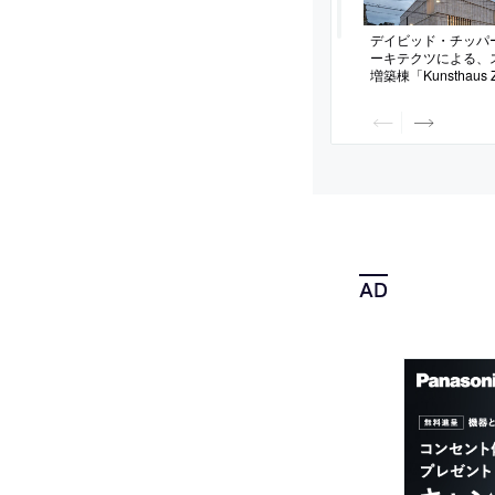
デイビッド・チッパ
ーキテクツによる、
増築棟「Kunsthaus
写真。建築を都市と
込む事を目指し、地
照して伝統と革新を
設計、内部では“house 
ーマに部屋毎に特徴
くる