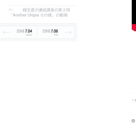
槇文彦の連続講座の第２回
「Another Utopia その後」の動画
2018
.
7
.
04
2018
.
7
.
06
WED
FRI