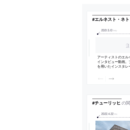
#エルネスト・ネト
2021
.
5
.
13
THU
アーティストのエル
インタビュー動画。
を用いたインスタレ
界的に知られる
の
#チューリッヒ
2022
.
4
.
22
FRI