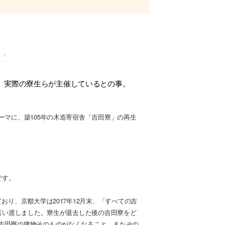
。実際の寮生らが主催しているとの事。
ーマに、築105年の木造寄宿舎「吉田寮」の再生
です。
おり、京都大学は2017年12月末、「すべての吉
に言い渡しました。寮生が退去した後の吉田寮をど
吉田寮の建物そのものがなくなること、またその