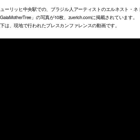
チューリッヒ中央駅での、ブラジル人アーティストのエルネスト・ネ
GaiaMotherTree」の写真が10枚、zuerich.comに掲載されています。
以下は、現地で行われたプレスカンファレンスの動画です。