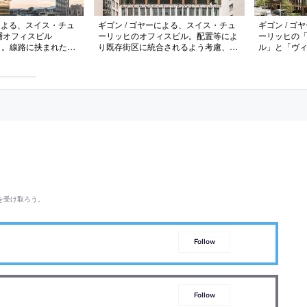
ーによる、スイス・チュ
ギゴン / ゴヤーによる、スイス・チュ
ギゴン / 
層オフィスビル
ーリッヒのオフィスビル。配置等によ
ーリッヒの
rm」。線路に挟まれた三
り既存街区に統合されるよう考慮、階
ル」と「ヴ
設され、金属素材の使
高の犠牲なしに階数を増やすため構造
隣接した二
建物が中央部と頭頂部
設備を最適化、人造石と金属による立
ビルは都市
観デザインにより、見
面はグリッドの拡大強調によりビル内
の既存フェ
光の加減により異なる
の公共的なフロアを明示
ァサードを特
ラは外観の
われる
を受け取ろう。
Follow
Follow