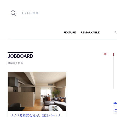
建築求人情報
チ
佐々木慧が主宰する「axonometric株
古民家を軸に全国で“価値循環の仕組
リノベる株式会社が、設計パートナ
社会への影響力のある建築を手掛
代官山を拠点に活動する「梅澤竜也 /