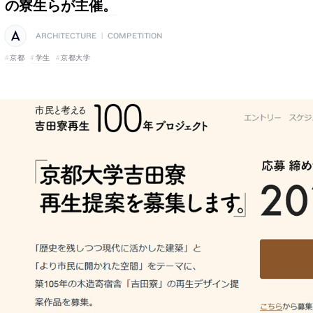
の寮生らが主催。
ARCHITECTURE
|
COMPETITION
京都
学生
京都大学