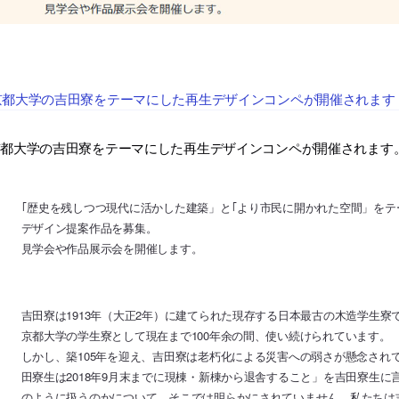
京都大学の吉田寮をテーマにした再生デザインコンペが開催されます
京都大学の吉田寮をテーマにした再生デザインコンペが開催されます
｢歴史を残しつつ現代に活かした建築」と｢より市民に開かれた空間」をテ
デザイン提案作品を募集。
見学会や作品展示会を開催します。
吉田寮は1913年（大正2年）に建てられた現存する日本最古の木造学生寮
京都大学の学生寮として現在まで100年余の間、使い続けられています。
しかし、築105年を迎え、吉田寮は老朽化による災害への弱さが懸念されて
田寮生は2018年9月末までに現棟・新棟から退舎すること」を吉田寮生
のように扱うのかについて、そこでは明らかにされていません。私たちは