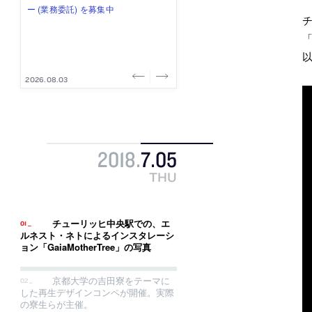
式会社」が、設計スタッフ（経験
み”を作り、リモートワーク主体の働
ー (業務委託) を募集中
け、スタッフ同士で助け合う環境づ
ALA INC.」が、設計スタッフ・アル
者・既卒・2027年新卒）を募集中
き方を実践する「株式会社つぎと」
くりも行う「E.A.S.T.architects」
バイト・事務職を募集中
「
が、設計スタッフ（経験者・既卒）
が、設計スタッフ（経験者・既卒・
を募集中
2027年新卒）を募集中
2026.08.07
2026.08.03
2026.08.03
2026.07.31
2026.07.30
2018
.
7
.
05
THU
チューリッヒ中央駅での、エ
ルネスト・ネトによるインスタレーシ
ョン「GaiaMotherTree」の写真
京都大学の吉田寮をテーマに
した再生デザインコンペが開催。実際
の寮生らが主催。