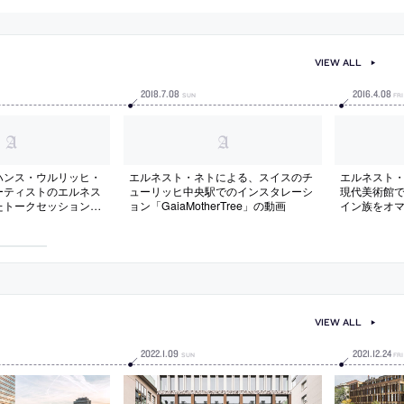
VIEW ALL
2018
.
7
.
08
2016
.
4
.
08
SUN
FRI
ハンス・ウルリッヒ・
エルネスト・ネトによる、スイスのチ
エルネスト
ーティストのエルネス
ューリッヒ中央駅でのインスタレーシ
現代美術館
たトークセッションの
ョン「GaiaMotherTree」の動画
イン族をオ
ション作品
VIEW ALL
2022
.
1
.
09
2021
.
12
.
24
SUN
FRI