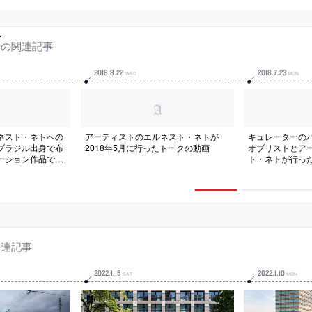
の関連記事
2018
.
8
.
22
2018
.
7
.
23
WED
MON
ネスト・ネトへの
アーティストのエルネスト・ネトが
キュレーターの
ブラジル出身で布
2018年5月に行ったトークの動画
オブリストとア
ーション作品で世
ト・ネトが行っ
動画
関連記事
2022
.
1
.
15
2022
.
1
.
10
SAT
MON