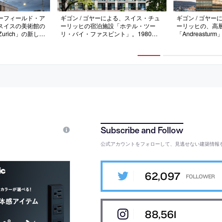
ーフィールド・ア
ギゴン / ゴヤーによる、スイス・チュ
ギゴン / ゴヤ
スイスの美術館の
ーリッヒの宿泊施設「ホテル・ツー
ーリッヒの、高
 Zurich」の新しい
リ・バイ・ファスビント」。1980年
「Andreastu
文化の文脈に埋め
代に建てられた施設の改修で躯体を残
角形の敷地に建
域の石造建築を参
し刷新、ファサードには地域の特徴的
用と片持ち梁で
融合させた外観を
な素材“クリンカーレンガ”を使用、内
に分けられた外
of rooms”をテ
部空間でも使用者の体験を重視した採
る角度や天候や
を持った空間をつ
光と素材選択を丁寧に行う
表情を見せる
公式アカウントをフォローして、見逃せない建築情報
62,097
88,561