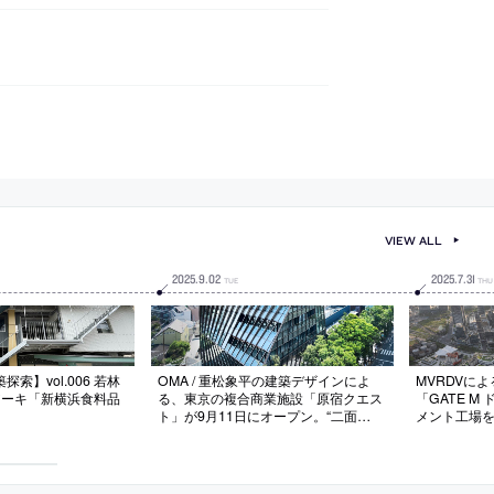
VIEW ALL
2025
.
9
.
02
2025
.
7
.
31
TUE
THU
索】vol.006 若林
OMA / 重松象平の建築デザインによ
MVRDVに
コアーキ「新横浜食料品
る、東京の複合商業施設「原宿クエス
「GATE 
ト」が9月11日にオープン。“二面
メント工場
性”をコンセプトとし、原宿と表参道
と転用。既
という異なる個性の街を繋ぐ空間を志
し、歴史的要
向。設計・監理にはNTTファシリティ
つのエリアと
ーズが参画
志向。改修