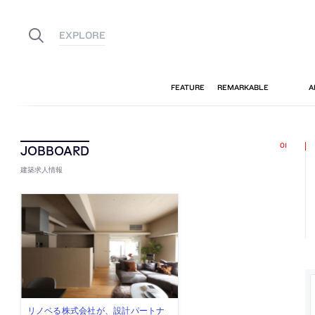
建築求人情報
佐々木慧が主宰する「axonometric株
古民家を軸に全国で“価値循環の仕組
リノベる株式会社が、設計パートナ
社会への影響力のある建築を手掛
代官山を拠点に活動する「梅澤竜也 /