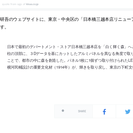
kkaa.co.jp
隈研吾のウェブサイトに、東京・中央区の「日本橋三越本店リニュー
ます。
日本で最初のデパートメント・ストア日本橋三越本店を「白く輝く森」へ
柱の頂部に、３Dデータを基にカットしたアルミパネルを異なる角度で取
ことで、都市の中に森を創造した。パネル1枚に1個ずつ取り付けられたL
横河民輔設計の重要文化材（1914年）が、輝きを取り戻し、東京の下町
SHARE