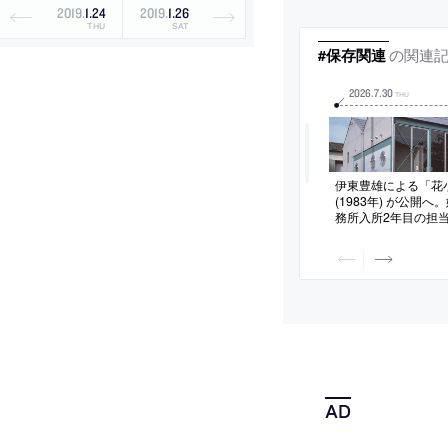
確保とリース面積の
2019
.
1
.
24
2019
.
1
.
26
THU
SAT
の関連
#保存関連
2026
.
7
.
30
THU
伊東豊雄による「花
(1983年) が公開
務所入所2年目の担
られる。国際文化会
ログラムの運営を担