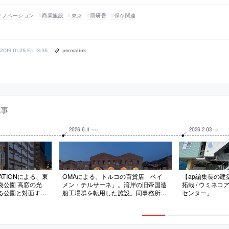
リノベーション
商業施設
東京
隈研吾
保存関連
2019.01.25 Fri 13:35
permalink
記事
2026
.
6
.
11
2026
.
2
.
03
THU
TUE
RATIONによる、東
OMAによる、トルコの百貨店「ベイ
【ap編集長の建築探
袋公園 高窓の光
メン・テルサーネ」。湾岸の旧帝国造
拓哉 / ウミネ
る公園と対面する
船工場群を転用した施設。同事務所が
センター」
。広場と“一体感
関心を寄せる“商業”と“保存”を結ぶプ
を意図し、高窓部
ロジェクトとして、既存躯体の中に複
を挿入する”断面
数の構造代を挿入する構成を考案。水
内部への視認性の
平的な販売空間は通常生じる“階層