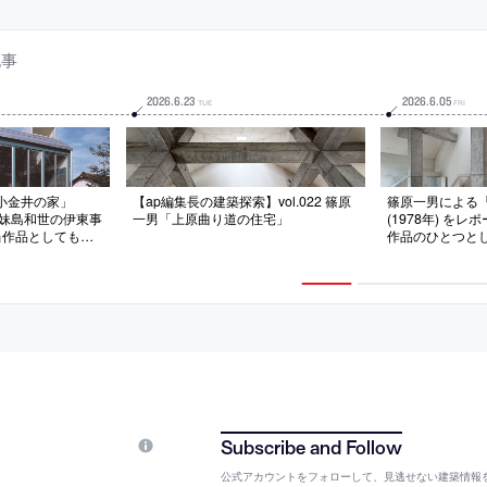
最大化も実現
性”を解消
記事
2026
.
6
.
23
2026
.
6
.
05
TUE
FRI
小金井の家」
【ap編集長の建築探索】vol.022 篠原
篠原一男による
へ。妹島和世の伊東事
一男「上原曲り道の住宅」
(1978年) を
当作品としても知
作品のひとつと
館が公開や展示プ
重要視した“ずれ
う
ンクリートの柱
築。詩人の鈴木
まい
公式アカウントをフォローして、見逃せない建築情報