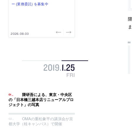
式会社」が、設計スタッフ（経験
み”を作り、リモートワーク主体の働
ー (業務委託) を募集中
け、スタッフ同士で助け合う環境づ
ALA INC.」が、設計スタッフ・アル
者・既卒・2027年新卒）を募集中
き方を実践する「株式会社つぎと」
くりも行う「E.A.S.T.architects」
バイト・事務職を募集中
が、設計スタッフ（経験者・既卒）
が、設計スタッフ（経験者・既卒・
を募集中
2027年新卒）を募集中
2026.08.07
2026.08.03
2026.08.03
2026.07.31
2026.07.30
2019
.
1
.
25
FRI
隈研吾による、東京・中央区
の「日本橋三越本店リニューアルプロ
ジェクト」の写真
OMAの重松象平の講演会が京
都大学（桂キャンパス）で開催