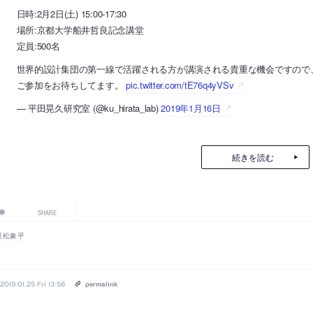
日時:2月2日(土) 15:00-17:30
場所:京都大学船井哲良記念講堂
定員:500名
世界的設計集団の第一線で活躍される方が講演される貴重な機会ですので
ご参加をお待ちしてます。
pic.twitter.com/tE76q4yVSv
— 平田晃久研究室 (@ku_hirata_lab)
2019年1月16日
続きを読む
SHARE
重松象平
2019.01.25 Fri 13:56
permalink