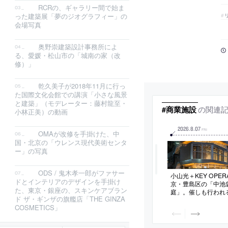
RCRの、ギャラリー間で始ま
った建築展「夢のジオグラフィー」の
会場写真
奥野崇建築設計事務所によ
る、愛媛・松山市の「城南の家（改
修）」
乾久美子が2018年11月に行っ
た国際文化会館での講演「小さな風景
と建築」（モデレーター：藤村龍至・
の関連
#商業施設
小林正美）の動画
2026
.
8
.
07
FRI
OMAが改修を手掛けた、中
国・北京の「ウレンス現代美術センタ
ー」の写真
ODS / 鬼木孝一郎がファサー
小山光＋KEY OPE
ドとインテリアのデザインを手掛け
京・豊島区の「中池
た、東京・銀座の、スキンケアブラン
庭」。催しも行われ
ド ザ・ギンザの旗艦店「THE GINZA
敷地に建つ複合ビル
COSMETICS」
を生む”ファサード
分を後退させて“植栽
構成の建築を考案。