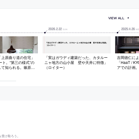
追加をキー
VIEW ALL
2026
.
2
.
22
2025
.
11
.
26
SUN
WE
「上原曲り道の住宅」
「実はガウディ建築だった、カタルー
吉岡徳仁に
レポート。“第三の様式”の
ニャ地方の山小屋 壁や天井に特徴」
「HaaT /
して知られる。篠原が
（ロイター）
アでの計画
”を強調する、鉄筋コ
つ、“異なる
が広間にそびえる建
りあげる空
志郎康とその家族の住
ニウム金属
る“桜色”に
を受け取ろう。