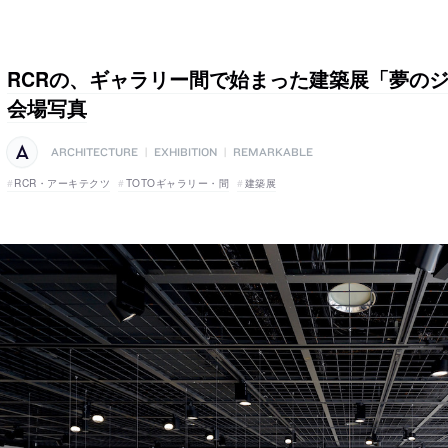
RCRの、ギャラリー間で始まった建築展「夢の
会場写真
ARCHITECTURE
|
EXHIBITION
|
REMARKABLE
RCR・アーキテクツ
TOTOギャラリー・間
建築展