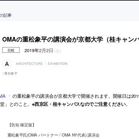
の記事
OMAの重松象平の講演会が京都大学（桂キャン
2019年
2月2日
（土）
日程
ARCHITECTURE
|
EXHIBITION
重松象平
MA
の重松象平の講演会が京都大学で開催されます。開催日は201
講堂」とのこと。
。
※西京区・桂キャンパスなのでご注意ください
【告知 確定版】
重松象平氏(OMA パートナー / OMA NY代表) 講演会