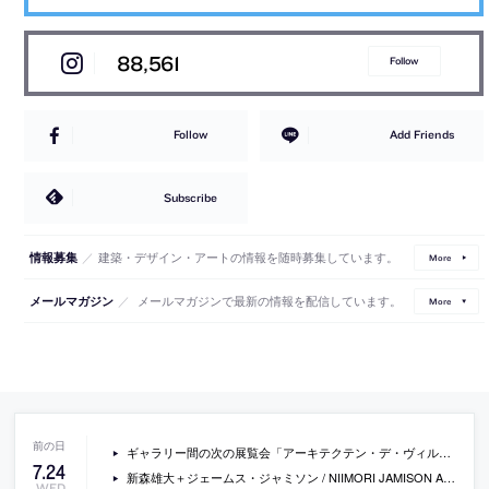
88,561
Follow
Follow
Add Friends
Subscribe
／
建築・デザイン・アートの情報を随時募集しています。
情報募集
More
／
メールマガジンで最新の情報を配信しています。
メールマガジン
More
ギャラリー間の次の展覧会「アーキテクテン・デ・ヴィルダー・ヴィンク・タユー展」の概要
7
.
24
新森雄大＋ジェームス・ジャミソン / NIIMORI JAMISON ARCHITECTSと米田匡志 / 米田建築アトリエによる、大阪のヘアサロン「qol」
WED