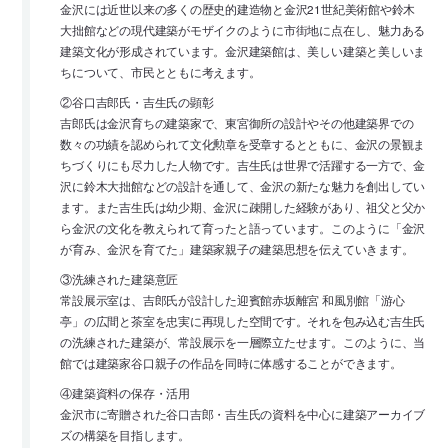
金沢には近世以来の多くの歴史的建造物と金沢21世紀美術館や鈴木
大拙館などの現代建築がモザイクのように市街地に点在し、魅力ある
建築文化が形成されています。金沢建築館は、美しい建築と美しいま
ちについて、市民とともに考えます。
②谷口吉郎氏・吉生氏の顕彰
吉郎氏は金沢育ちの建築家で、東宮御所の設計やその他建築界での
数々の功績を認められて文化勲章を受章するとともに、金沢の景観ま
ちづくりにも尽力した人物です。吉生氏は世界で活躍する一方で、金
沢に鈴木大拙館などの設計を通して、金沢の新たな魅力を創出してい
ます。また吉生氏は幼少期、金沢に疎開した経験があり、祖父と父か
ら金沢の文化を教えられて育ったと語っています。このように「金沢
が育み、金沢を育てた」建築家親子の建築思想を伝えていきます。
③洗練された建築意匠
常設展示室は、吉郎氏が設計した迎賓館赤坂離宮 和風別館「游心
亭」の広間と茶室を忠実に再現した空間です。それを包み込む吉生氏
の洗練された建築が、常設展示を一層際立たせます。このように、当
館では建築家谷口親子の作品を同時に体感することができます。
④建築資料の保存・活用
金沢市に寄贈された谷口吉郎・吉生氏の資料を中心に建築アーカイブ
ズの構築を目指します。