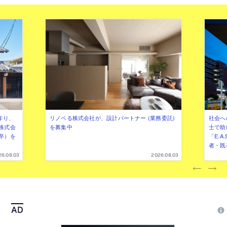
作り、
リノベる株式会社が、設計パートナー (業務委託)
社会へ
株式会
を募集中
士で助
卒）を
「E.A
者・既
26.08.03
2026.08.03