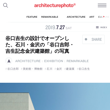
2019
.
7
.
27
SAT
谷口吉生の設計でオープンし
SHARE
た、石川・金沢の「谷口吉郎・
吉生記念金沢建築館」の写真
ARCHITECTURE
EXHIBITION
REMARKABLE
|
|
谷口吉郎
美術館・博物館
石川
金沢
建築展
谷口吉生