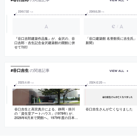
VIEW ALL
2019
.
7
.
02
2019
.
6
.
28
TUE
FRI
/
『谷口吉郎建築作品集』が、金沢の、谷
「谷口建築館 名誉館長に吉生氏
口吉郎・吉生記念金沢建築館の開館に併
新聞）
せて刊行
#谷口吉生
の関連記事
VIEW ALL
2025
.
11
.
18
2024
.
12
.
20
TUE
FRI
谷口吉生と高宮真介による、静岡・掛川
谷口吉生さんが亡くなりました
の「資生堂アートハウス」(1978年) が、
2026年6月末で閉館へ。1979年度の日本建
築学会賞 (作品) 受賞作品。アート支援活
動は銀座の “資生堂ギャラリー”に集約