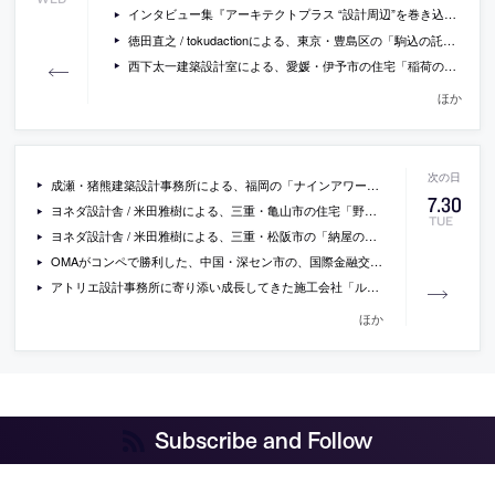
インタビュー集『アーキテクトプラス “設計周辺”を巻き込む』のプレビュー（３）、蘆田暢人（蘆田暢人建築設計事務所）と落合正行（日本大学理工学部まちづくり工学科 落合研究室）
徳田直之 / tokudactionによる、東京・豊島区の「駒込の託児所」
西下太一建築設計室による、愛媛・伊予市の住宅「稲荷の家」
ほか
成瀬・猪熊建築設計事務所による、福岡の「ナインアワーズ中洲川端駅」の内覧会が開催
7
.
30
ヨネダ設計舎 / 米田雅樹による、三重・亀山市の住宅「野原の家」
TUE
ヨネダ設計舎 / 米田雅樹による、三重・松阪市の「納屋の美容室」
OMAがコンペで勝利した、中国・深セン市の、国際金融交流センターの画像
アトリエ設計事務所に寄り添い成長してきた施工会社「ルーヴィス」が、新規案件の相談を募集中
ほか
Subscribe and Follow