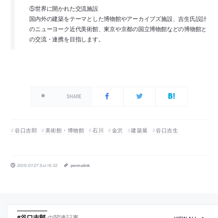
⑤世界に開かれた交流施設
国内外の建築をテーマとした博物館やアーカイブズ施設、吉生氏設計
のニューヨーク近代美術館、東京や京都の国立博物館などの博物館と
の交流・連携を目指します。
SHARE
谷口吉郎
美術館・博物館
石川
金沢
建築展
谷口吉生
2019.07.27 Sat 16:32
permalink
#谷口吉郎
の関連記事