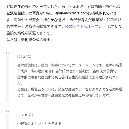
谷口吉生の設計でオープンした、石川・金沢の「谷口吉郎・吉生記念
金沢建築館」の写真が31枚、japan-architects.comに掲載されていま
す。開催中の展覧会「清らかな意匠 —金沢が育んだ建築家・谷口吉郎
の世界—」の様子も閲覧できます。
公式サイトもオープン
していて
施設の情報を閲覧できます。
以下は、美術館公式の概要。
はじめに
金沢建築館は、建築・都市についてのミュージアムです。金沢の名誉
市民第一号の建築家 谷口吉郎氏の住まい跡地に、吉郎氏の長男で、
国際的に著名な建築家である谷口吉生氏の設計により建設されまし
た。
当館は、展覧会をはじめ、講座や建築ツアーなどさまざまな活動を通
じて、金沢から世界へ建築文化の発信拠点を目指しています。
コンセプト
①建築とまちづくりを考える