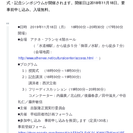
式・記念シンポジウムが開催されます。開催日は2018年11月18日。要
事前申し込み。入場無料。
■日時 2019年11月18日（月） 18時00分～20時30分（17時30分
開場）
■会場 アテネ・フランセ４階ホール
（「水道橋駅」から徒歩５分「御茶ノ水駅」から徒歩７分）
（会場地図：
http://www.athenee.net/culturalcenter/access.html
）
■プログラム
１）授賞式 （18時00分～18時30分）
２）記念講演（18時30分～19時30分）
講演者：西沢立衛
３）フリーディスカッション（19時30分～20時30分）
コメンテーター：内藤廣／北山恒／後藤春彦／田中滋夫／中谷
礼仁／藤井敏信
■主催 吉阪隆正賞実行委員会
■共催 早稲田都市計画フォーラム
■参加申し込み 事前申し込みを推奨します（定員130名）
事前登録フォーム
https://docs.google.com/forms/d/e/1FAIpQLScYJV_Ki8bUZhKsnzUAF