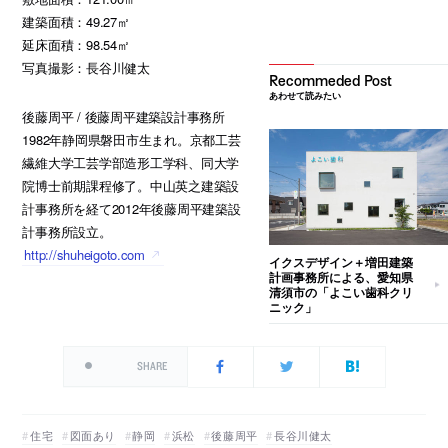
建築面積：49.27㎡
延床面積：98.54㎡
写真撮影：長谷川健太
あわせて読みたい
後藤周平 / 後藤周平建築設計事務所
1982年静岡県磐田市生まれ。京都工芸
繊維大学工芸学部造形工学科、同大学
院博士前期課程修了。中山英之建築設
計事務所を経て2012年後藤周平建築設
計事務所設立。
http://shuheigoto.com
イクスデザイン＋増田建築
計画事務所による、愛知県
清須市の「よこい歯科クリ
ニック」
SHARE
住宅
図面あり
静岡
浜松
後藤周平
長谷川健太