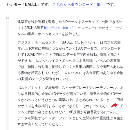
センター「BABEL」です。
こちらからダウンロード可能
です。
建築家が設計過程で製作した３Dデータをアーカイブ、公開できるサ
イトARCH-ABLE
https://arch-able.jp/
のローンチに合わせて、デジ
タルの世界にホームセンターを設計した。
デジタル・ホームセンター「BABEL（以下バベル）」は六角形の部
屋が上下左右に無数につながっていく3Dのデータで、ダウンロード
して3DCADで開くことで自由にデータ空間内を移動、閲覧すること
ができる。ホルヘ・ルイス・ボルヘスによる短編「バベルの図書館」
では、無限に繰り返し接続していく六角形の書庫に古今東西のあらゆ
る書物が所蔵されていたが、このバベルには古今東西のあらゆる金物
の実測3Dデータが陳列されている。
ボルト／ナット、足場単管、スイッチプレートやカーテンレール。あ
らゆる日常的な金物の3Dデータが揃っている。複数の金物の3Dデー
タがバベルというひとつの建築の中にまとめられていることで、形状
やサイズを比較検討することができるし、それまで知らなかったアイ
テムに偶然出会うかもしれない。VR技術が今後普及するにつれて、
データを閲覧するインターフェースとして空間の持つ重要性は今後ま
すます高くなっていくだろう。