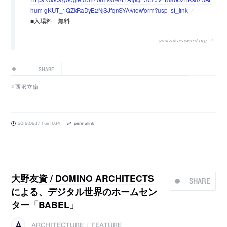
hum-gKUT_1QZkRaDyE2NjSJfqnSYA/viewform?usp=sf_link
■入場料 無料
yosizaka-award.org
SHARE
西沢立衛
2019.09.17 Tue 10:14
permalink
大野友資 / DOMINO ARCHITECTS
SHARE
による、デジタル世界のホームセン
ター「BABEL」
ARCHITECTURE
FEATURE
|