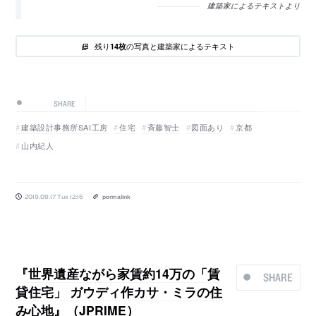
建築家によるテキストより
残り
の写真と建築家によるテキスト
14枚
SHARE
建築設計事務所SAI工房
住宅
斉藤智士
図面あり
京都
山内紀人
2019.09.17 Tue 12:16
permalink
『世界遺産ながら家賃約14万の「賃
SHARE
貸住宅」 ガウディ作カサ・ミラの住
み心地』（JPRIME）