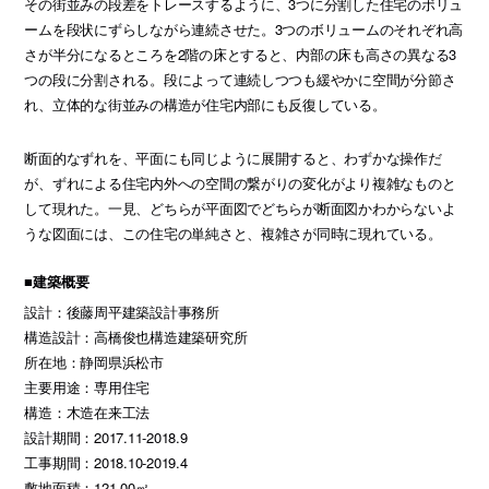
その街並みの段差をトレースするように、3つに分割した住宅のボリュ
ームを段状にずらしながら連続させた。3つのボリュームのそれぞれ高
さが半分になるところを2階の床とすると、内部の床も高さの異なる3
つの段に分割される。段によって連続しつつも緩やかに空間が分節さ
れ、立体的な街並みの構造が住宅内部にも反復している。
断面的なずれを、平面にも同じように展開すると、わずかな操作だ
が、ずれによる住宅内外への空間の繋がりの変化がより複雑なものと
して現れた。一見、どちらが平面図でどちらが断面図かわからないよ
うな図面には、この住宅の単純さと、複雑さが同時に現れている。
■建築概要
設計：後藤周平建築設計事務所
構造設計：高橋俊也構造建築研究所
所在地：静岡県浜松市
主要用途：専用住宅
構造：木造在来工法
設計期間：2017.11-2018.9
工事期間：2018.10-2019.4
敷地面積：121.00㎡