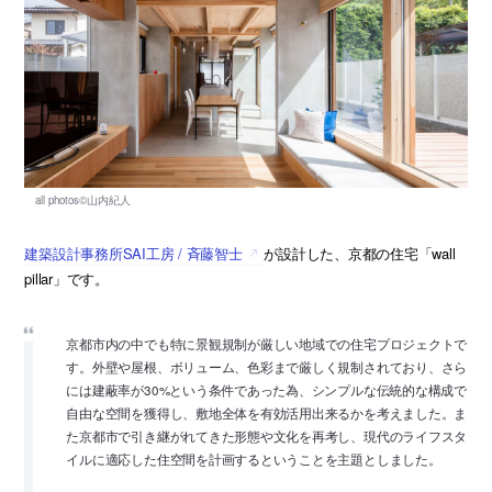
建築設計事務所SAI工房 / 斉藤智士
が設計した、京都の住宅「wall
pillar」です。
京都市内の中でも特に景観規制が厳しい地域での住宅プロジェクトで
す。外壁や屋根、ボリューム、色彩まで厳しく規制されており、さら
には建蔽率が30%という条件であった為、シンプルな伝統的な構成で
自由な空間を獲得し、敷地全体を有効活用出来るかを考えました。ま
た京都市で引き継がれてきた形態や文化を再考し、現代のライフスタ
イルに適応した住空間を計画するということを主題としました。