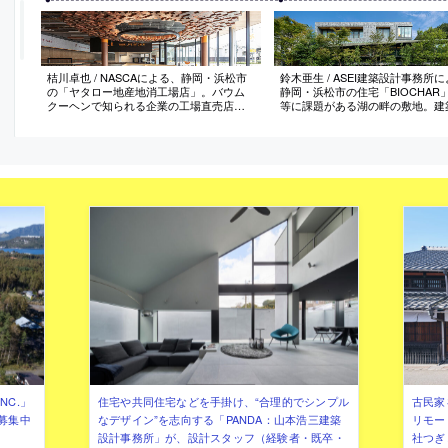
桔川卓也 / NASCAによる、静岡・浜松市
鈴木亜生 / ASEI建築設計事務所
の「ヤタロー地産地消工場店」。バウム
静岡・浜松市の住宅「BIOCHAR
クーヘンで知られる企業の工場直売店。
等に課題がある湖の畔の敷地。建
施主の“フードロス削減”の活動に着目し、
境の新たな関係を求め、負荷軽減
理念を反映した“アップサイクル素材”で構
く回復させる“リジェネラティブ”
成する計画を志向。地域産の小径木材で
志向。地域の廃材から“水質浄化機
代表商品を想起させる“吊り什器”をつくる
つ“バイオ炭ブロック”を開発して
う
NC.」
住宅や共同住宅などを手掛け、“合理的でシンプル
古民家
募集中
なデザイン”を志向する「PANDA：山本浩三建築
リモー
設計事務所」が、設計スタッフ（経験者・既卒・
社つぎ