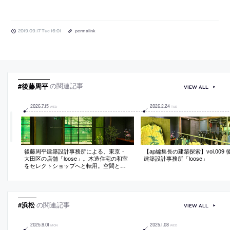
2019.09.17 Tue 16:01
permalink
#後藤周平
の関連記事
VIEW ALL
2026
.
7
.
15
2026
.
2
.
24
WED
TUE
後藤周平建築設計事務所による、東京・
【ap編集長の建築探索】vol.009
大田区の店舗「loose」。木造住宅の和室
建築設計事務所「loose」
をセレクトショップへと転用。空間と庭
の“街への開放”も意図し、掃出し窓を出入
口として道路から庭を通り抜ける50mのア
プローチを整備。新旧要素と環境を呼応
させて“場所の固有性”も創り出す
#浜松
の関連記事
VIEW ALL
2025
.
9
.
01
2025
.
1
.
08
MON
WED