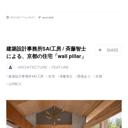
2019.09.17 Tue 18:07
permalink
建築設計事務所SAI工房 / 斉藤智士
SHARE
による、京都の住宅「wall pillar」
ARCHITECTURE
FEATURE
|
建築設計事務所SAI工房
住宅
斉藤智士
図面あり
京都
山内紀人