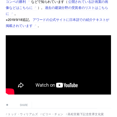
コンペの勝利
などで知られています（
公開されている計画案の画
像などはこちらに
）。
過去の建築分野の受賞者のリストはこちら
に
。
※2019/9/18追記。
アワードの公式サイトに日本語での紹介テキストが
掲載されています
。
SHARE
トッド・ウィリアムズ
ビリー・チェン
高松宮殿下記念世界文化賞