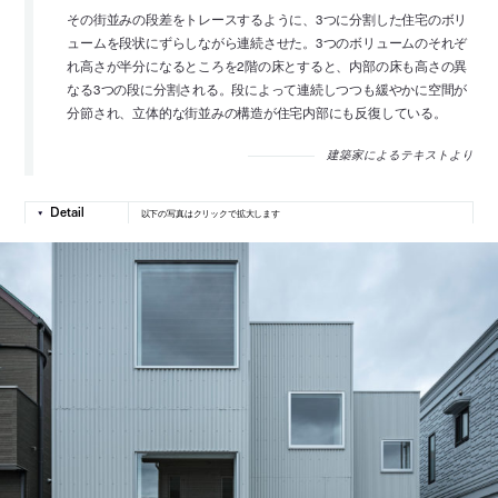
その街並みの段差をトレースするように、3つに分割した住宅のボリ
ュームを段状にずらしながら連続させた。3つのボリュームのそれぞ
れ高さが半分になるところを2階の床とすると、内部の床も高さの異
なる3つの段に分割される。段によって連続しつつも緩やかに空間が
分節され、立体的な街並みの構造が住宅内部にも反復している。
建築家によるテキストより
以下の写真はクリックで拡大します