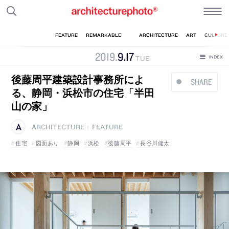
2019
.
9
.
17
TUE
後藤周平建築設計事務所によ
SHARE
る、静岡・浜松市の住宅「半田
山の家」
ARCHITECTURE
FEATURE
|
住宅
図面あり
静岡
浜松
後藤周平
長谷川健太