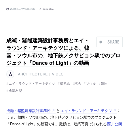
2019.11.27 Wed 14:06
permalink
成瀬・猪熊建築設計事務所とエイ・
SHARE
ラウンド・アーキテクツによる、韓
国・ソウル市の、地下鉄ノクサピョン駅でのプロ
ジェクト「Dance of Light」の動画
ARCHITECTURE
VIDEO
|
エイ・ラウンド・アーキテクツ
猪熊純
駅舎
ソウル
韓国
成瀬友梨
成瀬・猪熊建築設計事務所
と
エイ・ラウンド・アーキテクツ
に
よる、韓国・ソウル市の、地下鉄ノクサピョン駅でのプロジェクト
「Dance of Light」の動画です。撮影は、建築写真で知られる
西川公朗