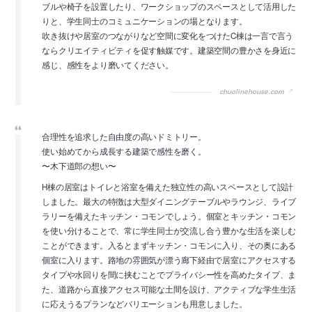
ブルや椅子を設置したり、ワークショップのスペースとして活用した
りと、学生同士のコミュニケーションの場となります。
吹き抜けや居室のつながりなど空間に変化をつけたC棟は一言で言う
ならクリエイティビティを促す触媒です。建築空間の豊かさを身近に
感じ、感性をより磨いてください。
chuolinehouse.com
合理性を追求した自由度の高いドミトリー。
使い始めてから成長する建築で感性を磨く。
〜木下道郎の想い〜
H棟の居室はトイレと浴室を備えた独立性の高いスペースとして設計
しました。最大の特徴は大型ダイニングテーブルやラウンジ、ライブ
ラリーを備えたキッチン・コモンでしょう。個室とキッチン・コモン
を使い分けることで、常に学生同士が交流し合う豊かな生活を楽しむ
ことができます。入るとまずキッチン・コモンに入り、その奥にある
個室に入ります。路地の雰囲気が漂う廊下経由で居室にアクセスする
タイプや水回りを間に挟むことでプライバシー性を高めたタイプ、ま
た、道路から直接アクセス可能な土間を設け、アクティブな学生生活
に応えうるプランなどバリエーションも用意しました。