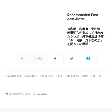
あわせて読みたい
岸和郎・内藤廣・北山恒・
米田明らが参加して行われ
たシンポ「丹下健三没10年
『今、何故、丹下なのか』
を問う」の動画
SHARE
谷内田章夫
小金井市
集合住宅
東京
木下道郎
学生
北山恒
2019.11.27 Wed 13:59
permalink