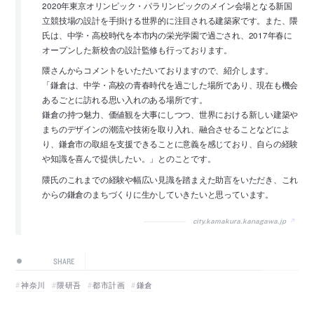
2020年東京オリンピック・パラリンピックのメイン会場となる新国
立競技場の設計を手掛ける世界的に注目される建築家です。また、隈
氏は、中学・高校時代を本市内の栄光学園で過ごされ、2017年春に
オープンした新校舎の設計監修も行っております。
隈さんからコメントをいただいておりますので、紹介します。
「鎌倉は、中学・高校の青春時代を過ごした場所であり、現在も機会
あるごとに訪れる思い入れのある場所です。
鎌倉の持つ魅力、価値観を大事にしつつ、世界における新しい建築や
まちのデザインの潮流や技術を取り入れ、融合させることなどによ
り、鎌倉市の取組を支援できることに意義を感じており、自らの経験
や知識を喜んで提供したい。」とのことです。
隈氏のこれまでの経験や幅広い見識を踏まえた助言をいただき、これ
からの鎌倉のまちづくりに生かしていきたいと思っています。
city.kamakura.kanagawa.jp
SHARE
神奈川
隈研吾
都市計画
鎌倉