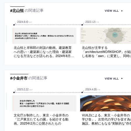
#北山恒
の関連記事
VIEW ALL
2024
.
8
.
10
2022
.
1
.
21
SAT
FRI
北山恒と岸和郎の対談の動画。建築教育
北山恒が主宰する
への思い・建築家になった理由・建築家
「architectureWORKSHOP」
になる方法などが語られる。2024年8月に
し名称を「awn」に変更し、同時
公開されたもの
ワーク組織としての「AWN」を設
れに合わせてウェブサイトもリニ
ル
#小金井市
の関連記事
VIEW ALL
2025
.
2
.
22
2024
.
4
.
05
SAT
FRI
文化庁が制作した、東京・小金井市の
VUILDによる、東京・小金井市の
「江戸東京たてもの園」を紹介する動
学び舎」。次世代の学びを促す為
画。2025年2月に公開されたもの
施設。教材にもなる“実験的な”存
し、“5軸CNC加工機”で“3次元切