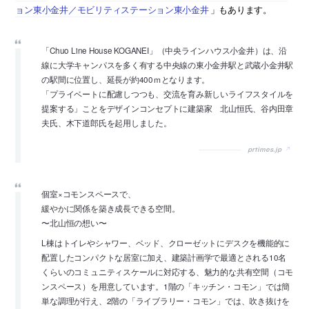
ョン東小金井／モビリティステーション東小金井
」もあります。
「Chuo Line House KOGANEI」（中央ラインハウス小金井）は、沿
線に大学キャンパスを多く有する中央線の東小金井駅と武蔵小金井駅
の駅間に位置し、延長が約400ｍとなります。
「プライベートに配慮しつつも、交流を育み新しいライフスタイルを
提案する」ことをデザインコンセプトに建築家 北山恒氏、谷内田章
夫氏、木下道郎氏を起用しました。
prtimes.jp
個室×コモンスペースで、
緩やかに関係を築き成長できる空間。
〜北山恒の想い〜
L棟はトイレやシャワー、ベッド、クローゼットにデスクを機能的に
配置したコンパクトな居室に加え、建築計画学で最適とされる10名
くらいのコミュニティスケールに対応する、魅力的な共有空間（コモ
ンスペース）を用意しています。1階の「キッチン・コモン」では簡
単な調理が行え、2階の「ライブラリー・コモン」では、吹き抜けを