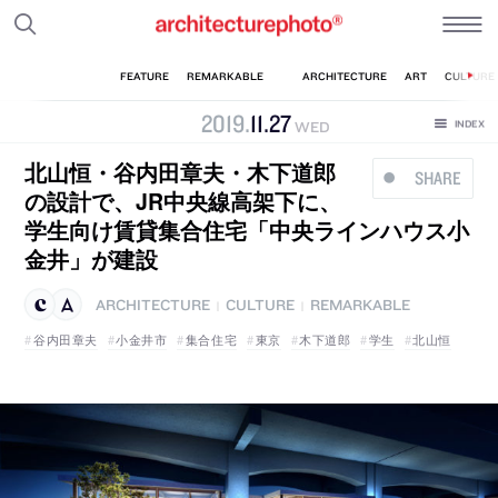
2019
.
11
.
27
WED
北山恒・谷内田章夫・木下道郎
SHARE
の設計で、JR中央線高架下に、
学生向け賃貸集合住宅「中央ラインハウス小
金井」が建設
ARCHITECTURE
CULTURE
REMARKABLE
|
|
谷内田章夫
小金井市
集合住宅
東京
木下道郎
学生
北山恒