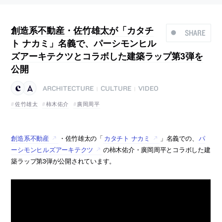
創造系不動産・佐竹雄太が「カタチ
SHARE
ト ナカミ」名義で、パーシモンヒル
ズアーキテクツとコラボした建築ラップ第3弾を
公開
ARCHITECTURE
CULTURE
VIDEO
|
|
佐竹雄太
柿木佑介
廣岡周平
創造系不動産
・佐竹雄太の「
カタチト ナカミ
」名義での、
パ
ーシモンヒルズアーキテクツ
の柿木佑介・廣岡周平とコラボした建
築ラップ第3弾が公開されています。