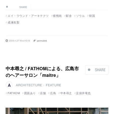
SHARE
エイ・ラウンド・アーキテクツ
猪熊純
駅舎
ソウル
韓国
成瀬友梨
2019.11.27 Wed 10:19
permalink
中本尋之 / FATHOMによる、広島市
SHARE
のヘアーサロン「maitre」
ARCHITECTURE
FEATURE
|
FATHOM
図面あり
店舗
広島
中本尋之
足袋井竜也