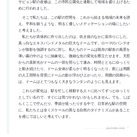
サピョン駅の改修は、この市民公園化と連動して地域を盛り上げるた
めに行われました。
そこで私たちは、この駅の空間を、これから始まる地域の未来を讃
え、平和を願うような、明るく優しいメディテーションの場にしたい
と考えました。
私たちが具体的に作り出したのは、吹き抜のなかに宙吊りにした、
真っ白なエキスパンドメタルの巨大なドームです。ローマのパンテオ
ンが陰影を強調するのに対し、私たちのドームは既存の駅舎の風景を
薄い霧の中のように抽象化し、微細な光の変化を際立たせます。天窓
からの直射光がドームの一部を照らして滲み、時間とともにゆっくり
と動き続けたり、ドーム全体が柔らかく明るくなったり、夜には周囲
の人工照明を背景にドームの影が浮かび上がったり。周囲の回廊から
は、ドームはとてつもなく大きなランタンのようにも見えます。
これらの変化は、駅を忙しく移動する人々に比べてずっとゆっくり
としているので、すぐには気づかれないかもしれません。でも、しば
らくここで佇んだり、季節が巡ったりする中で、日常的な駅の空間
に、私たちとは全くスケールの異なる自然のダイナミズムがあること
を感じてほしいと考えています。
youtube.com