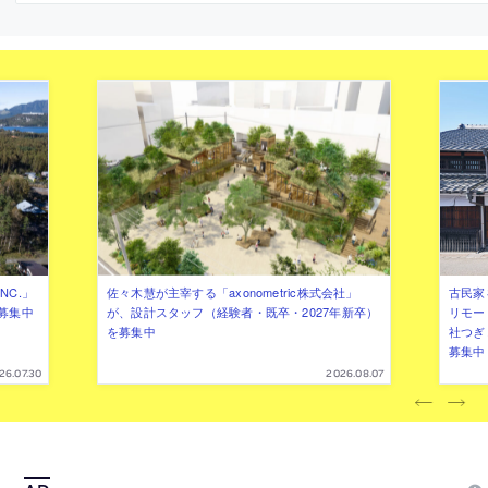
枠で作る大スパンの建築を考案。
自身が拡張していく“オープンエン
として作る
NC.」
佐々木慧が主宰する「axonometric株式会社」
古民家
募集中
が、設計スタッフ（経験者・既卒・2027年新卒）
リモー
を募集中
社つぎ
募集中
26.07.30
2026.08.07