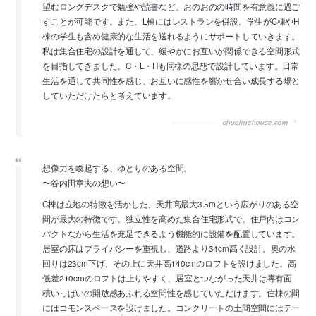
望むロングデスクで勉強や読書など、おのおのの時間を有意義に過ご
すことが可能です。また、L棟にはレストランを併設。学生がC棟やH
棟の学生も含め健康的な生活を送れるようにサポートしていきます。
私は集合住宅の設計を通して、緩やかにお互いが関係できる空間形式
を目指してきました。C・L・Hも同様の思想で設計しています。日常
生活を通して共同性を感じ、お互いに感性を響かせ合い成長する場と
していただけたらと考えています。
chuolinehouse.com
想像力を喚起する、ゆとりのある空間。
〜谷内田章夫の想い〜
C棟は立地の特徴を活かした、天井高最大3.5mという広がりのある空
間が最大の特徴です。独立性を高めた集合住宅形式で、住戸内はコン
パクトながら生活を充足できるよう機能的に設備を配置しています。
居室の床はプライバシーを重視し、道路より34cm高く設計。奥の水
回りは23cm下げ、その上に天井高140cmのロフトを設けました。高
低差210cmのロフトは上りやすく、居室とつながった天井は専有面
積いっぱいの開放感あふれる空間性を感じていただけます。住棟の間
にはコモンスペースを設けました。コンクリートの土間空間にはテー