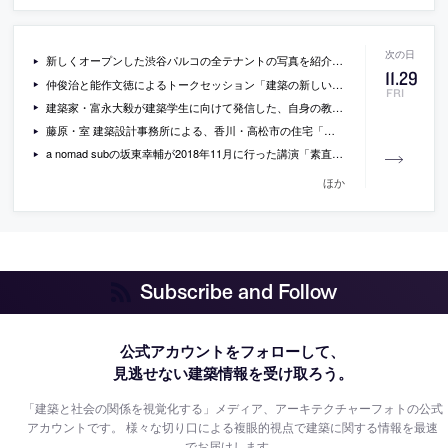
新しくオープンした渋谷パルコの全テナントの写真を紹介している記事
11
.
29
仲俊治と能作文徳によるトークセッション「建築の新しい位置づけ」の内容
FRI
建築家・富永大毅が建築学生に向けて発信した、自身の教育経験の中で気づいた「建築の批評性」を持ち得る作品を作る為の3つのアプローチ
藤原・室 建築設計事務所による、香川・高松市の住宅「高松のガレージハウス」
a nomad subの坂東幸輔が2018年11月に行った講演「素直な建築の佇まい」の動画
ほか
Subscribe and Follow
公式アカウントをフォローして、
見逃せない建築情報を受け取ろう。
「建築と社会の関係を視覚化する」メディア、アーキテクチャーフォトの公式
アカウントです。
様々な切り口による複眼的視点で建築に関する情報を最速
でお届けします。