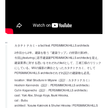
カタチト ナカミ – a fact feat. PERSIMMON HILLS architects
2作目から2年。建築を歌う『建築ラップ』の待望の第3作。
今回はfeaturingに若手建築家PERSIMMON HILLS architectsを迎え、
建築業界に対する思いをそれぞれのfactとして、三者三様のリリック
にしている。MVの撮影の舞台となったカタチトナカミ、そして
PERSIMMON HILLS architectsそれぞれ設計の建築物も必見。
location : Wall Structure in Miyane（設計：カタチトナカミ）
Hoshoin Kannondo（設計：PERSIMMON HILLS architects）
Cut in Koganecho（設計：PERSIMMON HILLS architects）
cast : Yuki Abe, Shogo Koya, Itsuki Hirooka,
cat：Bubu
architect : Yusuke Kakinoki & Shuhei Hirooka / PERSIMMON HILLS