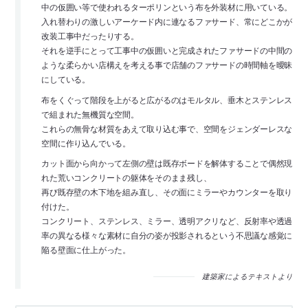
中の仮囲い等で使われるターポリンという布を外装材に用いている。
入れ替わりの激しいアーケード内に連なるファサード、常にどこかが
改装工事中だったりする。
それを逆手にとって工事中の仮囲いと完成されたファサードの中間の
ような柔らかい店構えを考える事で店舗のファサードの時間軸を曖昧
にしている。
布をくぐって階段を上がると広がるのはモルタル、垂木とステンレス
で組まれた無機質な空間。
これらの無骨な材質をあえて取り込む事で、空間をジェンダーレスな
空間に作り込んでいる。
カット面から向かって左側の壁は既存ボードを解体することで偶然現
れた荒いコンクリートの躯体をそのまま残し、
再び既存壁の木下地を組み直し、その面にミラーやカウンターを取り
付けた。
コンクリート、ステンレス、ミラー、透明アクリなど、反射率や透過
率の異なる様々な素材に自分の姿が投影されるという不思議な感覚に
陥る壁面に仕上がった。
建築家によるテキストより