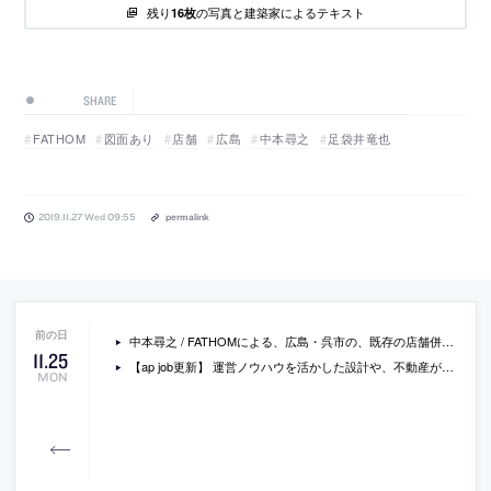
残り
の写真と建築家によるテキスト
16枚
SHARE
FATHOM
図面あり
店舗
広島
中本尋之
足袋井竜也
2019.11.27 Wed 09:55
permalink
中本尋之 / FATHOMによる、広島・呉市の、既存の店舗併用住宅を改修したフラワーショップ「botanico」
11
.
25
【ap job更新】 運営ノウハウを活かした設計や、不動産が持つポテンシャルの最大限化を強みとする「リアルゲイト」が、組織拡大のため設計スタッフなどを増員募集中
MON