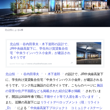
北山恒・谷内田章夫・木下道郎の設計で、
JR中央線高架下に、学生向け賃貸集合住
宅「中央ラインハウス小金井」が建設され
るそうです
www.chuolinehouse.com
北山恒
・
谷内田章夫
・
木下道郎
の設計で、JR中央線高架下
に、学生向け賃貸集合住宅「中央ラインハウス小金井」が建設される
そうです。リンク先は施設の公式サイトです。こちらのページに
施設
の背景や住戸平面図なども掲載された紹介記事が掲載
されていま
す。開設は2020年春で既に
不動サイト等で入居を募っています
。
また、近隣の高架下には
リライトデベロップメント（現：リライト
_D）
による「
中央線高架下プロジェクト コミュニティステーシ