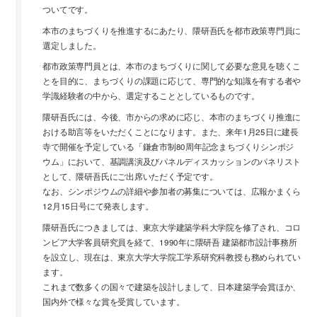
ついてです。
本市のまちづくりを推進するにあたり、隈研吾氏を都市政策専門員に
選定しました。
都市政策専門員とは、本市のまちづくりに関して必要な意見を聴くこ
とを目的に、まちづくりの課題に応じて、専門的な知識を有する者や
学識経験者の中から、選定することとしているものです。
隈研吾氏には、今後、市からの求めに応じ、本市のまちづくり推進に
おける助言等をいただくことになります。また、来年1月25日に建長
寺で開催を予定している「鎌倉市制80周年記念まちづくりシンポジ
ウム」において、基調講演及びパネルディスカッションのパネリスト
として、隈研吾氏にご出席いただく予定です。
なお、シンポジウムの詳細や参加者の募集については、広報かまくら
12月15日号にて発表します。
隈研吾氏につきましては、東京大学建築学科大学院を修了され、コロ
ンビア大学客員研究員を経て、1990年に隈研吾 建築都市設計事務所
を設立し、現在は、東京大学大学院工学系研究科教授も務められてい
ます。
これまで数多くの国々で建築を設計しまして、日本建築学会賞ほか、
国内外で様々な賞を受賞しています。