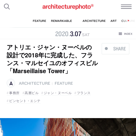
2020
.
3
.
07
SAT
アトリエ・ジャン・ヌーベルの
SHARE
設計で2018年に完成した、フラ
ンス・マルセイユのオフィスビル
「Marseillaise Tower」
ARCHITECTURE
FEATURE
|
事務所
高層ビル
ジャン・ヌーベル
フランス
ビンセント・エシテ