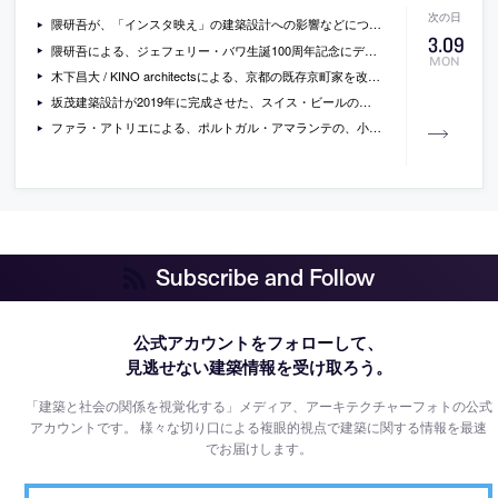
隈研吾が、「インスタ映え」の建築設計への影響などについて語っているインタビュー「21世紀は“インスタ映え”建築 隈研吾が“求められる建築”を語る」
3
.
09
隈研吾による、ジェフェリー・バワ生誕100周年記念にデザインされた、スリランカのパヴィリオン「KITHUL-AMI」の写真
MON
木下昌大 / KINO architectsによる、京都の既存京町家を改修した宿泊施設「京町家旅館 すみ蛍」の写真
坂茂建築設計が2019年に完成させた、スイス・ビールの「オメガ・スウォッチ本社 （スウォッチ本社／Cité du Temps／オメガファクトリー）」の新しい写真
ファラ・アトリエによる、ポルトガル・アマランテの、小さな住宅の増築と改修の写真
Subscribe and Follow
公式アカウントをフォローして、
見逃せない建築情報を受け取ろう。
「建築と社会の関係を視覚化する」メディア、アーキテクチャーフォトの公式
アカウントです。
様々な切り口による複眼的視点で建築に関する情報を最速
でお届けします。