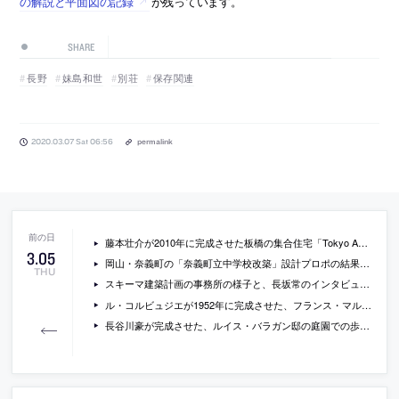
の解説と平面図の記録
が残っています。
SHARE
長野
妹島和世
別荘
保存関連
2020.03.07 Sat 06:56
permalink
藤本壮介が2010年に完成させた板橋の集合住宅「Tokyo Apartment」の一室に空きがでています
3
.
05
岡山・奈義町の「奈義町立中学校改築」設計プロポの結果と、提案書が公開
THU
スキーマ建築計画の事務所の様子と、長坂常のインタビューを収録したarchdaily制作の動画
ル・コルビュジエが1952年に完成させた、フランス・マルセイユの集合住宅「ユニテ・ダビタシオン」の現在をとらえた写真
長谷川豪が完成させた、ルイス・バラガン邸の庭園での歩道状のインスタレーション作品「flying carpet」をdomusが特集