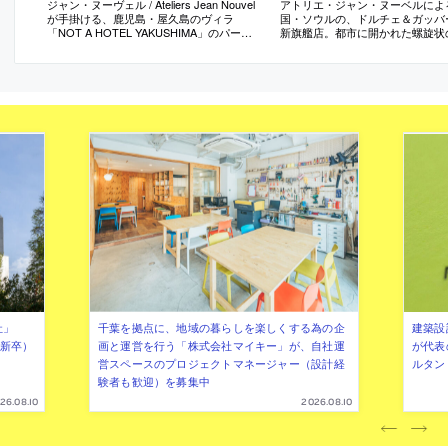
ジャン・ヌーヴェル / Ateliers Jean Nouvel
アトリエ・ジャン・ヌーベルによ
が手掛ける、鹿児島・屋久島のヴィラ
国・ソウルの、ドルチェ＆ガッバ
「NOT A HOTEL YAKUSHIMA」のパース
新旗艦店。都市に開かれた螺旋状
が公開
空間が特徴的な建築
社」
千葉を拠点に、地域の暮らしを楽しくする為の企
建築設
年新卒）
画と運営を行う「株式会社マイキー」が、自社運
が代表
営スペースのプロジェクトマネージャー（設計経
ルタン
験者も歓迎）を募集中
26.08.10
2026.08.10