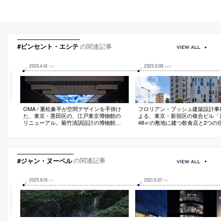
#ビンセント・エシテ
の関連記事
VIEW ALL
2026
.
4
.
16
2025
.
9
.
08
THU
MON
OMA / 重松象平が空間デザインを手掛け
フロリアン・ブッシュ建築設計事
た、東京・墨田区の、江戸東京博物館の
よる、東京・新宿区の複合ビル「
リニューアル。菊竹清訓設計の博物館の
48㎡の敷地に建つ飲食店と2つの
改修。公共体験の向上を目指し、“アイデ
る建築。“垂直方向の可能性”を探
ンティティの明確化”や“再訪動機の創
アを設けずに平面外縁部の上下左
出”を実現する計画を志向。伝統的な文様
段を巡らせる”構成を考案。与件
や版画に加えて都市の情景などの映像を
ら生まれた“多価性”のある外観も
投影するピロティ空間を考案
る
#ジャン・ヌーベル
の関連記事
VIEW ALL
2025
.
9
.
19
2021
.
5
.
07
FRI
FRI