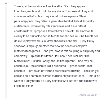
Towers, all the world over, look too alike. Often they appear
interchangeable and could be anywhere. Too rarely do they add
character to their cities. They are tall but anonymous. Sleek
parallelepipeds, they reflect a great deal behind their all-too-shiny
curtain walls. Informed by this awareness and these critical
considerations, I propose a tower that’s a one-off. Her ambition is
clearly to be part of the dense Mediterranean sea air. She flaunts her
desire to play with the sun, draw shadows in the sky… Only, flimsy
shadows, simple geometries that sow the seeds of complex
mathematical games… And yes, always this coupling of simplicity and
complexity… I picture this tower. I talk about her. I call her ʺThe
Marseillaiseʺ. But don’t worry, she isn’t belligerent… She may be
concrete, but the concrete is dis-armoured – light concrete, fiber
concrete – light as an unfinished architectural drawing… The kind you
can see on a computer screen that use only strokes, lines… This is the
work of a fairly happy-go-lucky architect who just can’t decide how to
finish the thing!
jeannouvel.com