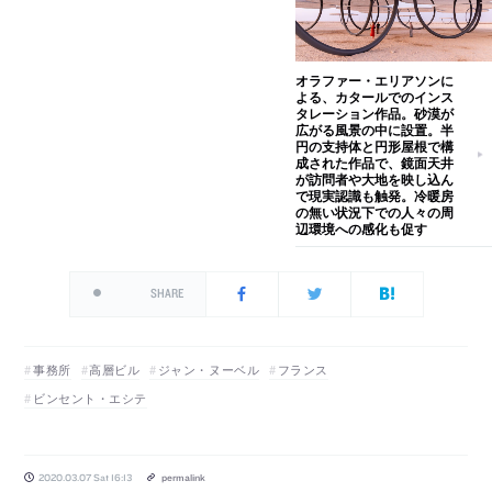
オラファー・エリアソンに
よる、カタールでのインス
タレーション作品。砂漠が
広がる風景の中に設置。半
円の支持体と円形屋根で構
成された作品で、鏡面天井
が訪問者や大地を映し込ん
で現実認識も触発。冷暖房
の無い状況下での人々の周
辺環境への感化も促す
SHARE
事務所
高層ビル
ジャン・ヌーベル
フランス
ビンセント・エシテ
2020.03.07 Sat 16:13
permalink