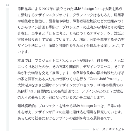
原田祐馬により2007年に設立されたUMA / design farmは大阪を拠点
に活動するデザインスタジオです。グラフィックはもちろん、建築家
や編集者と協働し、図書館や学校、障害者福祉施設などの仕組みづく
りからサイン計画も手掛け、プロジェクトの上流から地域とその場に
介在し、当事者と「ともに考え、ともにつくるデザイン」を、対話と
実験を繰り返して実践しています。人、場所、分野を越境するそのデ
ザイン手法により、循環と可能性を生み出す仕組みを提案しつづけて
います。
本展では、プロジェクトにどんな人たちが関わり、何を思い、ともに
につくりあげたのか、その言葉や関係性、デザインプロセス、そこで
紡がれた物語を交えて展示します。奈良県奈良市の福祉施設たんぽぽ
の家と障害のある人たちの仕事づくりを行う「Good Job! Project」、
大津湖岸なぎさ公園サインデザインのプロセスや、UR 都市機構での
鳥飼野々2丁目団地などの色彩計画では、デザインがどのように地域
の人々の暮らしの一部になっているのかをご紹介します。
領域横断的にプロジェクトを進めるUMA / design farmは、日常の未
来を考え、デザインが日々の生活に溶け込む環境を探究しています。
あらためて社会におけるデザインの役割を考える展覧会です。
リリーステキストより