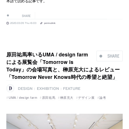
本語で読める記事です。
SHARE
2020.03.05 Thu 16:03
permalink
原田祐馬率いるUMA / design farm
SHARE
による展覧会「Tomorrow is
Today」の会場写真と、榊原充大によるレビュー
「Tomorrow Never Knows時代の希望と絶望」
DESIGN
EXHIBITION
FEATURE
|
|
UMA / design farm
原田祐馬
榊原充大
デザイン展
論考