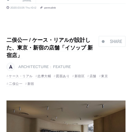
SHARE
2020.03.05 Thu 10:12
permalink
二俣公一 / ケース・リアルが設計し
SHARE
た、東京・新宿の店舗「イソップ 新
宿店」
ARCHITECTURE
FEATURE
|
ケース・リアル
志摩大輔
図面あり
新宿区
店舗
東京
二俣公一
新宿