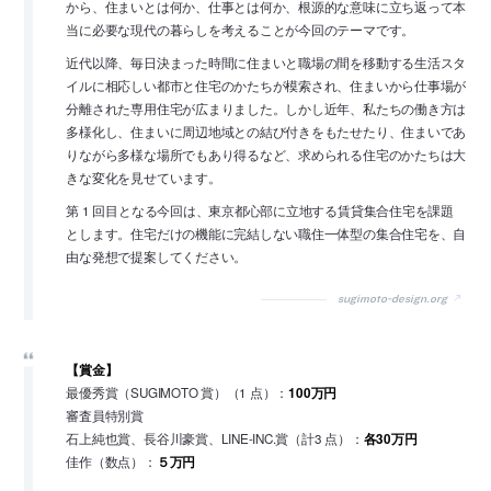
から、住まいとは何か、仕事とは何か、根源的な意味に立ち返って本
当に必要な現代の暮らしを考えることが今回のテーマです。
近代以降、毎日決まった時間に住まいと職場の間を移動する生活スタ
イルに相応しい都市と住宅のかたちが模索され、住まいから仕事場が
分離された専用住宅が広まりました。しかし近年、私たちの働き方は
多様化し、住まいに周辺地域との結び付きをもたせたり、住まいであ
りながら多様な場所でもあり得るなど、求められる住宅のかたちは大
きな変化を見せています。
第 1 回目となる今回は、東京都心部に立地する賃貸集合住宅を課題
とします。住宅だけの機能に完結しない職住一体型の集合住宅を、自
由な発想で提案してください。
sugimoto-design.org
【賞金】
最優秀賞（SUGIMOTO 賞）（1 点）：
100万円
審査員特別賞
石上純也賞、長谷川豪賞、LINE-INC.賞（計3 点）：
各30万円
佳作（数点）：
５万円