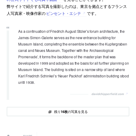
弊サイトで紹介する写真を撮影したのは、東京を拠点とするフランス
人写真家・映像作家の
ビンセント・エシテ
です。
As a continuation of Friedrich August Stüler’s forum architecture, the
James-Simon-Galerie serves as the new entrance building for
Museum Island, completing the ensemble between the Kupfergraben
canal and Neues Museum. Together with the ‘Archaeological
Promenade’, it forms the backbone of the master plan that was
developed in 1999 and adopted as the basis for all further planning on
Museum Island. The building is sited on a narrow strip of land where
Karl Friedrich Schinkel’s ‘Neuer Packhof’ administration building stood
until 1938.
davidchipperfield.com
残り
の写真を見る
16枚