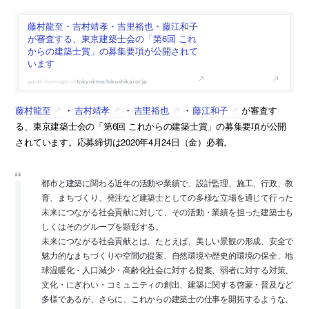
藤村龍至・吉村靖孝・吉里裕也・藤江和子
が審査する、東京建築士会の「第6回 これ
からの建築士賞」の募集要項が公開されて
います
tokyokenchikushikai.or.jp
藤村龍至
・
吉村靖孝
・
吉里裕也
・
藤江和子
が審査す
る、東京建築士会の「第6回 これからの建築士賞」の募集要項が公開
されています。応募締切は2020年4月24日（金）必着。
都市と建築に関わる近年の活動や業績で、設計監理、施工、行政、教
育、まちづくり、発注など建築士としての多様な立場を通じて行った
未来につながる社会貢献に対して、その活動・業績を担った建築士も
しくはそのグループを顕彰する。
未来につながる社会貢献とは、たとえば、美しい景観の形成、安全で
魅力的なまちづくりや空間の提案、自然環境や歴史的環境の保全、地
球温暖化・人口減少・高齢化社会に対する提案、弱者に対する対策、
文化・にぎわい・コミュニティの創出、建築に関する啓蒙・普及など
多様であるが、さらに、これからの建築士の仕事を開拓するような、