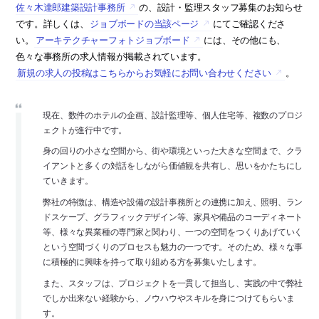
佐々木達郎建築設計事務所
の、設計・監理スタッフ募集のお知らせ
です。詳しくは、
ジョブボードの当該ページ
にてご確認くださ
い。
アーキテクチャーフォトジョブボード
には、その他にも、
色々な事務所の求人情報が掲載されています。
新規の求人の投稿はこちらからお気軽にお問い合わせください
。
現在、数件のホテルの企画、設計監理等、個人住宅等、複数のプロジ
ェクトが進行中です。
身の回りの小さな空間から、街や環境といった大きな空間まで、クラ
イアントと多くの対話をしながら価値観を共有し、思いをかたちにし
ていきます。
弊社の特徴は、構造や設備の設計事務所との連携に加え、照明、ラン
ドスケープ、グラフィックデザイン等、家具や備品のコーディネート
等、様々な異業種の専門家と関わり、一つの空間をつくりあげていく
という空間づくりのプロセスも魅力の一つです。そのため、様々な事
に積極的に興味を持って取り組める方を募集いたします。
また、スタッフは、プロジェクトを一貫して担当し、実践の中で弊社
でしか出来ない経験から、ノウハウやスキルを身につけてもらいま
す。