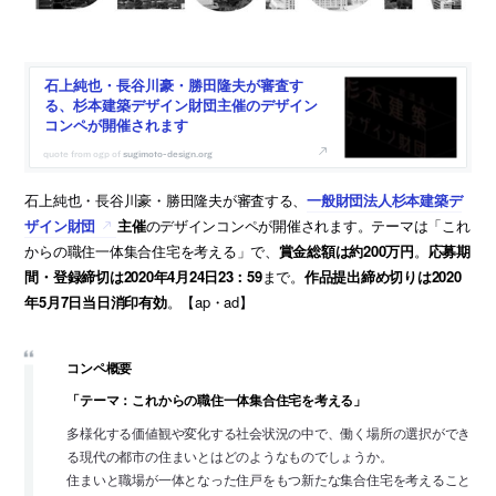
石上純也・長谷川豪・勝田隆夫が審査す
る、杉本建築デザイン財団主催のデザイン
コンペが開催されます
sugimoto-design.org
石上純也・長谷川豪・勝田隆夫が審査する、
一般財団法人杉本建築デ
ザイン財団
主催
のデザインコンペが開催されます。テーマは「これ
からの職住一体集合住宅を考える」で、
賞金総額は約200万円
。
応募期
間・登録締切は2020年4月24日23：59
まで。
作品提出締め切りは2020
年5月7日当日消印有効
。【ap・ad】
コンペ概要
「テーマ：これからの職住一体集合住宅を考える」
多様化する価値観や変化する社会状況の中で、働く場所の選択ができ
る現代の都市の住まいとはどのようなものでしょうか。
住まいと職場が一体となった住戸をもつ新たな集合住宅を考えること