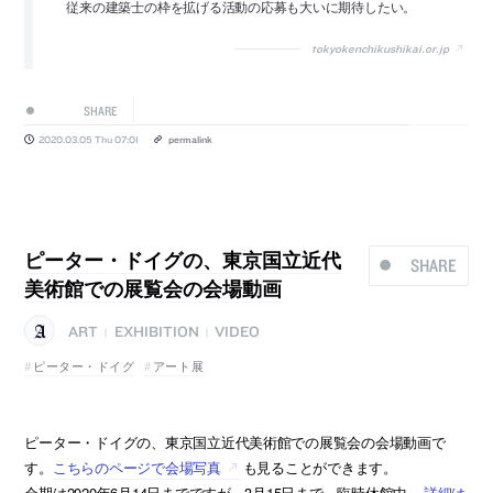
従来の建築士の枠を拡げる活動の応募も大いに期待したい。
tokyokenchikushikai.or.jp
SHARE
2020.03.05 Thu 07:01
permalink
ピーター・ドイグの、東京国立近代
SHARE
美術館での展覧会の会場動画
ART
EXHIBITION
VIDEO
|
|
ピーター・ドイグ
アート展
ピーター・ドイグの、東京国立近代美術館での展覧会の会場動画で
す。
こちらのページで会場写真
も見ることができます。
会期は2020年6月14日までですが、3月15日まで、臨時休館中。
詳細は