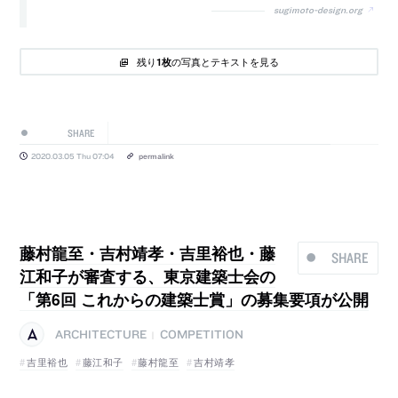
sugimoto-design.org
残り
の写真とテキストを見る
1枚
SHARE
2020.03.05 Thu 07:04
permalink
藤村龍至・吉村靖孝・吉里裕也・藤
SHARE
江和子が審査する、東京建築士会の
「第6回 これからの建築士賞」の募集要項が公開
ARCHITECTURE
COMPETITION
|
吉里裕也
藤江和子
藤村龍至
吉村靖孝