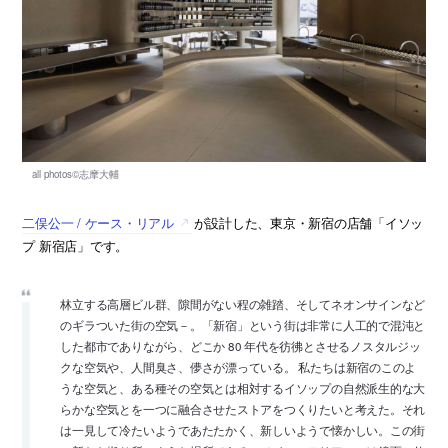
二俣公一 / ケース・リアル
が設計した、東京・新宿の店舗「イソッ
プ 新宿店」です。
林立する高層ビル群、隙間がない程の雑踏、そしてネオンサインなど
のギラついた街の空気－。「新宿」という街は非常に人工的で混沌と
した都市でありながら、どこか 80 年代を彷彿とさせるノスタルジッ
クな空気や、人間臭さ、儚さが漂っている。 私たちは新宿のこのよ
うな空気と、ある種その空気とは相対するイソップの自然派生的な大
らかな空気とを一つに融合させたストアをつくりたいと考えた。それ
は一見して冷たいようであたたかく、新しいようで懐かしい。この街