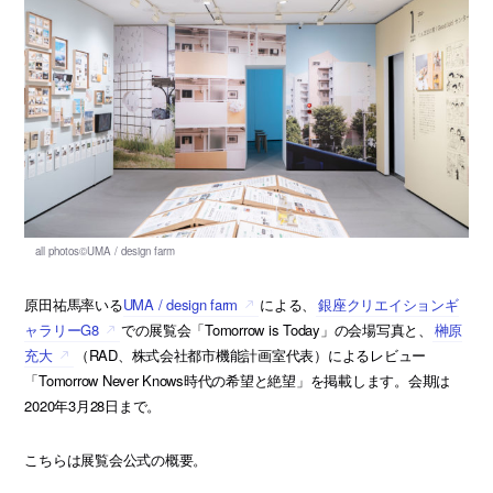
原田祐馬率いる
UMA / design farm
による、
銀座クリエイションギ
ャラリーG8
での展覧会「Tomorrow is Today」の会場写真と、
榊原
充大
（RAD、株式会社都市機能計画室代表）によるレビュー
「Tomorrow Never Knows時代の希望と絶望」を掲載します。会期は
2020年3月28日まで。
こちらは展覧会公式の概要。