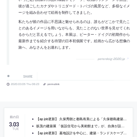
彼が過ごしたカナダやトリニダード・トバゴの風景など、多様なイメ
ージを組み合わせて絵画を制作してきました。
私たちが彼の作品に不思議と魅せられるのは、誰もがどこかで見たこ
とのあるイメージを用いながらも、見たことのない世界を見せてくれ
るからだと言えるでしょう。本展は、ピーター・ドイグの初期作から
最新作までを紹介する待望の日本初個展です。絵画から広がる想像の
旅へ、みなさんをお連れします。
peterdoig-2020.jp
SHARE
2020.03.05 Thu 06:23
permalink
【ap job更新】 久保秀朗と都島有美による「久保都島建築設計事務所」が、設計スタッフを募集中
3
.
03
坂茂の建築展 「仮設住宅から美術館まで」が、自身が設計した大分県立美術館で開催
TUE
【ap job更新】 墓地設計を中心に、建築・ランドスケープなどを幅広く手がける「SRAN DESIGN」が、スタッフ（正社員・アルバイト・業務委託）を募集中