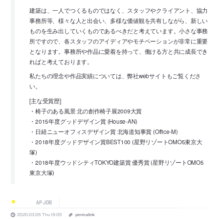
建築は、一人でつくるものではなく、スタッフやクライアント、協力
事務所等、様々な人と出会い、多様な価値観を共有しながら、新しい
ものを生み出していくものであるべきだと考えています。小さな事務
所ですので、各スタッフのアイディアやモチベーションが非常に重要
となります。事務所や作品に愛着を持って、働ける方と共に成長でき
ればと考えております。
私たちの理念や作品実績については、弊社webサイトもご覧くださ
い。
[主な受賞歴]
・椅子のある風景 北の創作椅子展2009大賞
・2015年度グッドデザイン賞 (House-AN)
・日経ニューオフィスデザイン賞 北海道知事賞 (Office-M)
・2018年度グッドデザイン賞BEST100 (星野リゾートOMO5東京大
塚)
・2018年度ウッドシティTOKYO建築賞 優秀賞 (星野リゾートOMO5
東京大塚)
AP JOB
2020.03.05 Thu 19:05
permalink