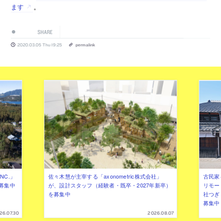
ます
。
SHARE
2020.03.05 Thu 19:25
permalink
NC.」
佐々木慧が主宰する「axonometric株式会社」
古民家
募集中
が、設計スタッフ（経験者・既卒・2027年新卒）
リモー
を募集中
社つぎ
募集中
26.07.30
2026.08.07