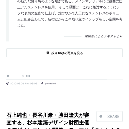
の新たな拠り所のような場所である。メインマテリアルには鏡面に仕
上げたステンレスを使用。 そして壁面は、これに相対するようにラ
フな表情の左官で仕上げ、煌びやかで人工的なステンレスのボリュー
ムと組み合わせて、新宿だからこそ成り立つイソップらしい空間を考
えた。
建築家によるテキストより
残り
の写真を見る
18枚
SHARE
2020.03.05 Thu 08:03
permalink
石上純也・長谷川豪・勝田隆夫が審
SHARE
査する、杉本建築デザイン財団主催