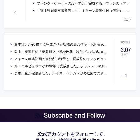
フランク・ゲーリーの設計で近く完成する、フランス・アルルの、文化複合施設内のビル「LUMA tower」
「富山県創業支援施設・ＵＩＪターン者等住居（仮称）」設計プロポで特定された、仲建築設計スタジオの提案書が公開
ほか
藤本壮介が2010年に完成させた板橋の集合住宅「Tokyo Apartment」の一室に空きがでています
3
.
07
岡山・奈義町の「奈義町立中学校改築」設計プロポの結果と、提案書が公開
SAT
スキーマ建築計画の事務所の様子と、長坂常のインタビューを収録したarchdaily制作の動画
ル・コルビュジエが1952年に完成させた、フランス・マルセイユの集合住宅「ユニテ・ダビタシオン」の現在をとらえた写真
長谷川豪が完成させた、ルイス・バラガン邸の庭園での歩道状のインスタレーション作品「flying carpet」をdomusが特集
Subscribe and Follow
公式アカウントをフォローして、