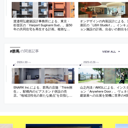
渡邉明弘建築設計事務所による、東京・
オンデザインの内装設計による、
杉並区の「Harport Suginami Sud」。築50
港区の「LiSH Studio1」。イン
年の共同住宅を再生する計画。複雑な諸
ョン施設の計画。出会いの創出を
問題を解決して“長く建物を使う”為
し、人々が常に“移動”と“滞留”を
に、“減量での耐震化”と“是正での遵法
を志向。垂れ壁・腰壁・天井の設
化”に加えて“事業計画に基づく長期融
線と領域を作り出すと共に公から
資”も実現。時間を経て得られる豊かさの
段階的に連続するエリア構成とす
補強も意識
#群馬
の関連記事
VIEW ALL
2026
.
1
.
30
2025
.
12
.
26
FRI
FRI
SNARK Inc.による、群馬の店舗「Think桐
山之内淡 / AWGLによる、インス
生」。駅構内のビアスタンド併設の売
ョン「Anywhere Door」。ヴェ
店。“地域活性化の新たな拠点”を目指し、
建築展への出展を契機に世界の4
エリアを想起させる素材を用いて文化や
置。寺院の“山門”と“アニメ内のド
風景の“アイコン化”を実施。時間帯での利
想を得て、日本の伝統と現代カル
用客の変化に応える為にカウンターとな
の交差点としての建築を志向。周
る可動什器も考案
景を主役とし一体となるように作