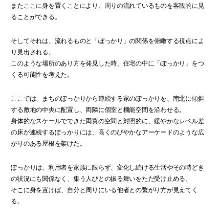
またここに身を置くことにより、周りの流れているものを客観的に見
ることができる。
そしてそれは、流れるものと「ぽっかり」の関係を俯瞰する視点によ
り見出される。
このような場所のあり方を発見した時、住宅の中に「ぽっかり」をつ
くる可能性を考えた。
ここでは、まちのぽっかりから連続する家のぽっかりを、南北に傾斜
する敷地の中央に配置し、両隣に個室と機能空間を沿わせる。
身体的なスケールでできた両翼の空間と対照的に、緩やかなレベル差
の床が連続するぽっかりには、高くのびやかなアーケードのような広
がりのある屋根を架けた。
ぽっかりは、利用者を家族に限らず、変化し続ける生活やその時どき
の状況にも関係なく、集う人びとの振る舞いをただ受け止める。
そこに身を置けば、自分と周りにいる他者との繋がり方が見えてく
る。