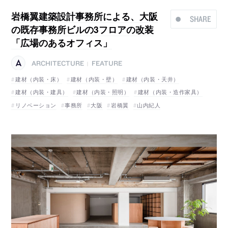
岩橋翼建築設計事務所による、大阪
SHARE
の既存事務所ビルの3フロアの改装
「広場のあるオフィス」
ARCHITECTURE
FEATURE
|
建材（内装・床）
建材（内装・壁）
建材（内装・天井）
建材（内装・建具）
建材（内装・照明）
建材（内装・造作家具）
リノベーション
事務所
大阪
岩橋翼
山内紀人