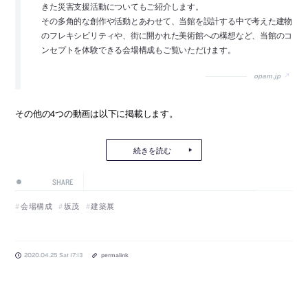
きた災害支援活動についてもご紹介します。
その多角的な創作や活動とあわせて、当館を設計する中で考えた建物
のフレキシビリティや、街に開かれた美術館への構想など、当館のコ
ンセプトを体験できる会場構成もご覧いただけます。
opam.jp
その他の4つの動画は以下に掲載します。
続きを読む
SHARE
会場構成
坂茂
建築展
2020.04.25 Sat 17:13
permalink