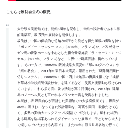
こちらは展覧会公式の概要。
大分県立美術館では、開館5周年を記念し、当館の設計者である世界
的建築家、坂 茂氏の展覧会を開催します。
坂氏は、中国の伝統的な竹編み帽子から発想を得た屋根の構造を持つ
「ポンピドー・センター-メス」(2010年、フランス)や、パリ郊外セ
ガン島の音楽ホールを中心とした複合音楽施設「ラ・セーヌ・ミュジ
カル」(2017年、フランス)など、世界中で建築設計に携わっていま
す。その一方で、1995年の阪神淡路大震災の「紙のログハウス」や
「紙の教会」、2011年の東日本大震災に活用された「避難所用間仕
切りシステム」、2008年の中国・四川大地震の復興支援では「成都
市華林小学校紙管仮設校舎」を建てるなど、災害支援活動も続けられ
ています。これら多方面に及ぶ活動が高く評価され、2014年に建築
界のノーベル賞とも言われるプリツカー賞を受賞されました。
本展は、坂 茂氏自らが設計した美術館での大規模個展です。坂氏が
35年に渡りおこなってきた設計活動を、写真や図面、映像だけでな
く、多数の実物大モックアップ(模型)でご紹介します。離れた場所に
ある建築を臨場案あふれるダイナミックな展示で、子どもから大人ま
で楽しんでいただける内容です。また25年に渡り世界各地で行って