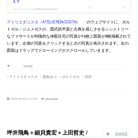
ます
atelierdacosta.com
アトリエダコスタ（ATELIERDACOSTA）
のウェブサイトに、ポル
トガル・ジェメゼスの、図式的平面と古典を感じさせるシンメトリー
なファサードが特徴的な休暇住宅の写真が14枚と図面が8枚掲載されて
います。左側の写真をクリックすると次の写真が表示されます。右の
図面はドラッグでドローイングがスクロールしていきます。
SHARE
アトリエダコスタ
図面あり
ポルトガル
別荘
2020.05.29 Fri 15:50
permalink
坪井飛鳥＋細貝貴宏＋上田哲史 /
SHARE