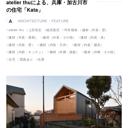
atelier thuによる、兵庫・加古川市
の住宅「Kata」
ARCHITECTURE
FEATURE
|
atelier thu
上田哲史
細貝貴宏
坪井飛鳥
建材（外装・壁）
建材（外装・屋根）
建材（外装・その他）
建材（内装・床）
建材（内装・壁）
建材（内装・天井）
建材（内装・建具）
建材（内装・キッチン）
建材（外構・植栽）
建材（外構・その他）
住宅
図面あり
兵庫