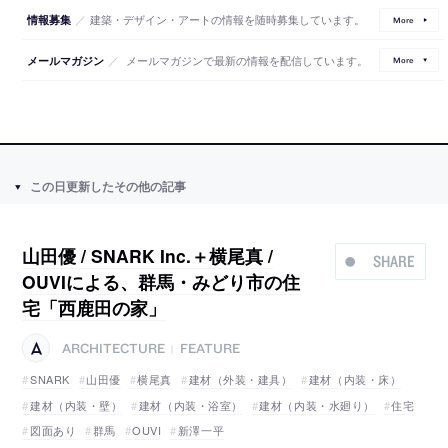
／
建築・デザイン・アートの情報を随時募集しています。
情報募集
More
／
メールマガジンで最新の情報を配信しています。
メールマガジン
More
この日更新したその他の記事
山田優 / SNARK Inc.＋横尾真 /
SHARE
OUVIによる、群馬・みどり市の住
宅「西鹿田の家」
ARCHITECTURE
FEATURE
|
SNARK
山田優
横尾真
建材（外装・建具）
建材（内装・床）
建材（内装・壁）
建材（内装・浴室）
建材（内装・水廻り）
住宅
図面あり
群馬
OUVI
新澤一平