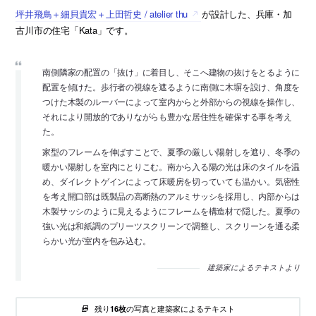
坪井飛鳥＋細貝貴宏＋上田哲史 / atelier thu
が設計した、兵庫・加
古川市の住宅「Kata」です。
南側隣家の配置の「抜け」に着目し、そこへ建物の抜けをとるように
配置を傾けた。歩行者の視線を遮るように南側に木塀を設け、角度を
つけた木製のルーバーによって室内からと外部からの視線を操作し、
それにより開放的でありながらも豊かな居住性を確保する事を考え
た。
家型のフレームを伸ばすことで、夏季の厳しい陽射しを遮り、冬季の
暖かい陽射しを室内にとりこむ。南から入る陽の光は床のタイルを温
め、ダイレクトゲインによって床暖房を切っていても温かい。気密性
を考え開口部は既製品の高断熱のアルミサッシを採用し、内部からは
木製サッシのように見えるようにフレームを構造材で隠した。夏季の
強い光は和紙調のプリーツスクリーンで調整し、スクリーンを通る柔
らかい光が室内を包み込む。
建築家によるテキストより
残り
の写真と建築家によるテキスト
16枚