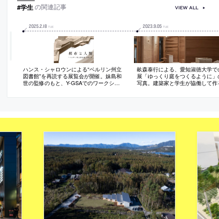
#学生
の関連記事
VIEW ALL
2025
.
2
.
18
2023
.
9
.
05
TUE
TUE
ハンス・シャロウンによる“ベルリン州立
畝森泰行による、愛知淑徳大学で
図書館”を再読する展覧会が開催。妹島和
展「ゆっくり庭をつくるように」
世の監修のもと、Y-GSAでのワークショ
写真。建築家と学生が協働して作
ップの成果を公開。1/50の再現模型を中心
会。“総体的な建築体験”を与える
とし図面と再読研究も展示
指し、８つの木造フレームを用い
と展示物が緩やかに一体化する構
案。代表作の一部を再現した“原寸
アップ等も展示