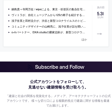
鍋島貴＋寺岡万征 / wipeによる、東京・杉並区の集合住宅「Skyterrace」
5
.
31
ヴィトラが、自社ミュージアムから125の椅子を紹介する約90分の動画「Chair Times」を期間限定で無料公開
SUN
浅子佳英と田村圭介が、渋谷と新型コロナウイルスのトピックを絡めて語っている対談「SHIBUYA──迷宮ターミナルの歴史といま、そして未来」
コミュニティデザイナーの山崎亮に、浅子佳英が話を聞いているインタビュー「ポストコロナの社会で未来像はいかに描けるか」
o+hパートナー、EIKA studioの榮家志保が、新型コロナウイルスでのリモートワークでの気づきを反映した空間改修の小さなアイデアを記した論考「プライベート・スペースの前線に立つ」
ほか
Subscribe and Follow
公式アカウントをフォローして、
見逃せない建築情報を受け取ろう。
「建築と社会の関係を視覚化する」メディア、アーキテクチャーフォトの公式
アカウントです。
様々な切り口による複眼的視点で建築に関する情報を最速
でお届けします。