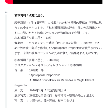
杉本博司「頃難に思う」
読売新聞（4月15日朝刊）に掲載された杉本博司の寄稿文「頃難に思
う」の全文テキストを、「杉本博司 瑠璃の浄土」展の作品画像とと
もにご覧いただく映像バージョンがYouTubeで公開中です。
杉本博司「頃難に思う」動画
音楽は、ドキュメンタリー映画「はじまりの記憶」（2012年）のた
めに渋谷慶一郎氏が作曲した“Appropriate Proportion”が使用されてい
ます。今回の映像バージョンのために新たに編集されたものです。
杉本博司「頃難に思う」（2020年）
プロダクション/テキスト/ディレクション： 杉本博司
音 楽 ： 渋谷慶一郎
“Appropriate Proportion”
ATAK018 Soundtrack for Memories of Origin Hiroshi
Sugimoto
原 文 ： 2020年4月15日読売新聞より
展示写真： 京都京セラ美術館「杉本博司 – 瑠璃の浄土」展より
写 真 ： 小野祐次、鈴木芳雄、杉本スタジオ