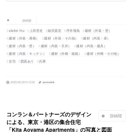
SHARE
atelier thu
上田哲史
細貝貴宏
坪井飛鳥
建材（外装・壁）
建材（外装・屋根）
建材（外装・その他）
建材（内装・床）
建材（内装・壁）
建材（内装・天井）
建材（内装・建具）
建材（内装・キッチン）
建材（外構・植栽）
建材（外構・その他）
住宅
図面あり
兵庫
2020.05.29 Fri 13:32
permalink
コンラン＆パートナーズのデザイン
SHARE
による、東京・港区の集合住宅
「Kita Aoyama Apartments」の写真と図面