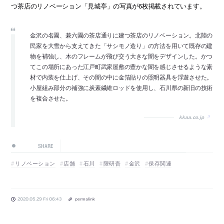
つ茶店のリノベーション「見城亭」の写真が6枚掲載されています。
金沢の名園、兼六園の茶店通りに建つ茶店のリノベーション。北陸の
民家を大雪から支えてきた「サシモノ造り」の方法を用いて既存の建
物を補強し、木のフレームが飛び交う大きな闇をデザインした。かつ
てこの場所にあった江戸町武家屋敷の豊かな闇を感じさせるような素
材で内装を仕上げ、その闇の中に金箔貼りの照明器具を浮遊させた。
小屋組み部分の補強に炭素繊維ロッドを使用し、石川県の新旧の技術
を複合させた。
kkaa.co.jp
SHARE
リノベーション
店舗
石川
隈研吾
金沢
保存関連
2020.05.29 Fri 06:43
permalink