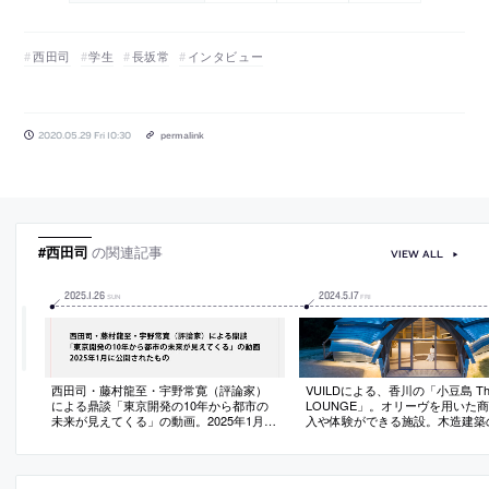
西田司
学生
長坂常
インタビュー
2020.05.29 Fri 10:30
permalink
#西田司
の関連記事
VIEW ALL
2025
.
1
.
26
2024
.
5
.
17
SUN
FRI
西田司・藤村龍至・宇野常寛（評論家）
VUILDによる、香川の「小豆島 The
による鼎談「東京開発の10年から都市の
LOUNGE」。オリーヴを用いた
未来が見えてくる」の動画。2025年1月に
入や体験ができる施設。木造建築
公開されたもの
い建造の在り方”の提案として、
材を資源として活かす仕組みから
デジファブ技術を用いて熟練大工
ない施工体制も追求