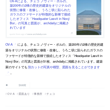
OV-Aによる、チェコ ノヴィー・ボルの、
築200年の2棟の歴史的建築をオリジナルの
状態に修復・改修し、うろこ状に貼られた
ガラスのファサードが特徴的な新棟で接続
したオフィス「Headquater Lasvit in Nový
Bor」の写真と図面が、archdailyに掲載さ
れています
www.archdaily.com
OV-A
による、チェコ ノヴィー・ボルの、築200年の2棟の歴史的建
築をオリジナルの状態に修復・改修し、うろこ状に貼られたガラスの
ファサードが特徴的な新棟で接続したオフィス「Headquater Lasvit in
Nový Bor」の写真と図面が31枚、archdailyに掲載されています。建築
家のサイトでも
別カットの写真や模型、図面を見ることができます
。
SHARE
OV-A
図面あり
事務所
チェコ