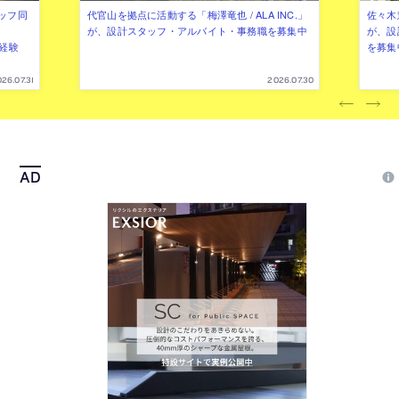
ッフ同
代官山を拠点に活動する「梅澤竜也 / ALA INC.」
佐々木慧
が、設計スタッフ・アルバイト・事務職を募集中
が、設
（経験
を募集
26.07.31
2026.07.30