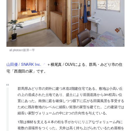
山田優 / SNARK Inc.
＋横尾真 / OUVIによる、群馬・みどり市の住
宅「西鹿田の家」です。
群馬県みどり市の郊外に建つ木造2階建住宅である。敷地は小高い丘
の上の造成された土地であり、盛土により前面道路から3m程高い位
置にあった。南側に庭を確保しつつ眼下に広がる田園風景を享受する
ために既存敷地のレベルに細長い矩形の家型を建てた。この建築では
細長い家型ヴォリュームの中に2つの方向性を与えている。
1階は棟材を支える４本の柱を手がかりにリニアなヴォリューム内に
複数の居場所をつくった。天井は高く持ち上げられているため屋根を