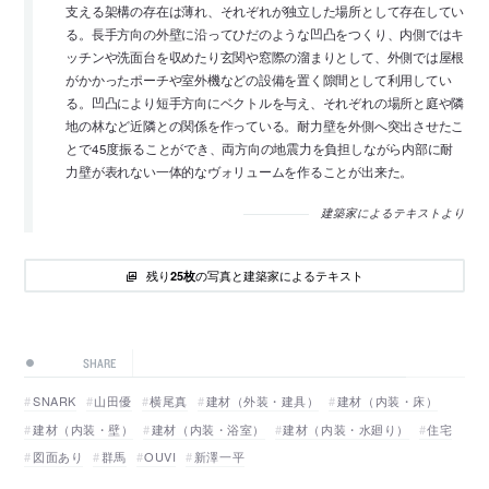
支える架構の存在は薄れ、それぞれが独立した場所として存在してい
る。長手方向の外壁に沿ってひだのような凹凸をつくり、内側ではキ
ッチンや洗面台を収めたり玄関や窓際の溜まりとして、外側では屋根
がかかったポーチや室外機などの設備を置く隙間として利用してい
る。凹凸により短手方向にベクトルを与え、それぞれの場所と庭や隣
地の林など近隣との関係を作っている。耐力壁を外側へ突出させたこ
とで45度振ることができ、両方向の地震力を負担しながら内部に耐
力壁が表れない一体的なヴォリュームを作ることが出来た。
建築家によるテキストより
残り
の写真と建築家によるテキスト
25枚
SHARE
SNARK
山田優
横尾真
建材（外装・建具）
建材（内装・床）
建材（内装・壁）
建材（内装・浴室）
建材（内装・水廻り）
住宅
図面あり
群馬
OUVI
新澤一平