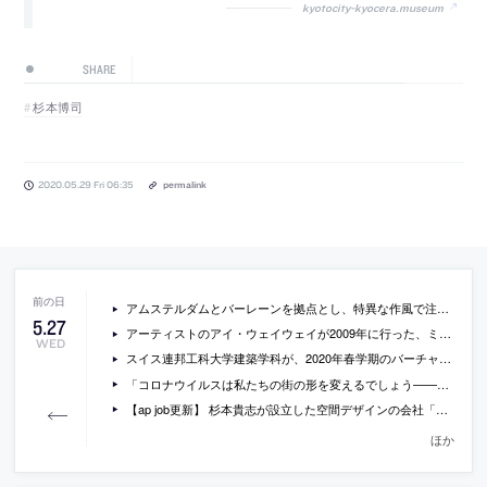
kyotocity-kyocera.museum
SHARE
杉本博司
2020.05.29 Fri 06:35
permalink
アムステルダムとバーレーンを拠点とし、特異な作風で注目されるアンネ・ホルトロップに、オープンを控えるロンドンのマルジェラ新旗艦店の考え方や、教授を務めるETHZでの教育等について聞いているインタビュー
5
.
27
アーティストのアイ・ウェイウェイが2009年に行った、ミース設計のバルセロナパヴィリオンの2つの池の水を、牛乳とコーヒーに入れ替えるというインスタレーション作品の動画
WED
スイス連邦工科大学建築学科が、2020年春学期のバーチャル展示会として特設サイトを公開中
「コロナウイルスは私たちの街の形を変えるでしょう——その方法はまだわかりません」（The Guardian）
【ap job更新】 杉本貴志が設立した空間デザインの会社「スーパーポテト」が、スタッフを募集中
ほか