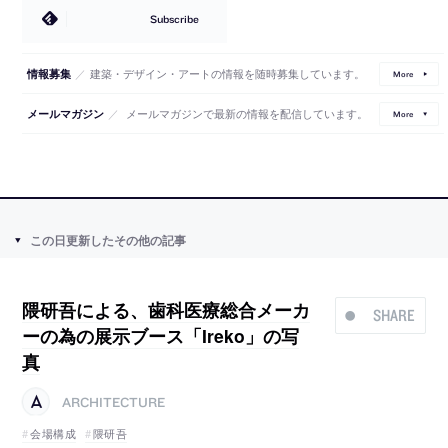
Subscribe
／
建築・デザイン・アートの情報を随時募集しています。
情報募集
More
／
メールマガジンで最新の情報を配信しています。
メールマガジン
More
この日更新したその他の記事
隈研吾による、歯科医療総合メーカ
SHARE
ーの為の展示ブース「Ireko」の写
真
ARCHITECTURE
会場構成
隈研吾