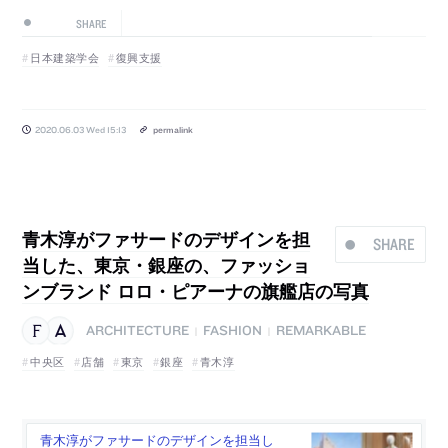
SHARE
日本建築学会
復興支援
2020.06.03 Wed 15:13
permalink
青木淳がファサードのデザインを担
SHARE
当した、東京・銀座の、ファッショ
ンブランド ロロ・ピアーナの旗艦店の写真
ARCHITECTURE
FASHION
REMARKABLE
|
|
中央区
店舗
東京
銀座
青木淳
青木淳がファサードのデザインを担当し