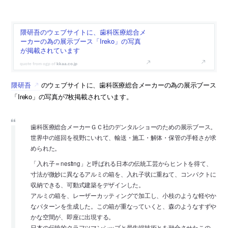
隈研吾のウェブサイトに、歯科医療総合メ
ーカーの為の展示ブース「Ireko」の写真
が掲載されています
kkaa.co.jp
隈研吾
のウェブサイトに、歯科医療総合メーカーの為の展示ブース
「Ireko」の写真が7枚掲載されています。
歯科医療総合メーカーＧＣ社のデンタルショーのための展示ブース。
世界中の巡回を視野にいれて、輸送・施工・解体・保管の手軽さが求
められた。
「入れ子＝nesting」と呼ばれる日本の伝統工芸からヒントを得て、
寸法が微妙に異なるアルミの箱を、入れ子状に重ねて、コンパクトに
収納できる、可動式建築をデザインした。
アルミの箱を、レーザーカッティングで加工し、小枝のような軽やか
なパターンを生成した。この箱が重なっていくと、森のようなすずや
かな空間が、即座に出現する。
日本の伝統的クラフツマンシップと最先端技術とを融合させたこの