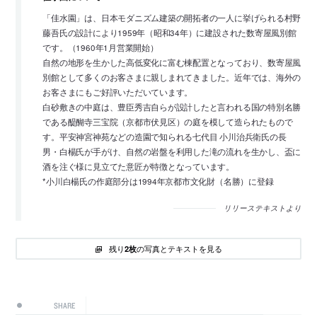
「佳水園」は、日本モダニズム建築の開拓者の一人に挙げられる村野
藤吾氏の設計により1959年（昭和34年）に建設された数寄屋風別館
です。（1960年1月営業開始）
自然の地形を生かした高低変化に富む棟配置となっており、数寄屋風
別館として多くのお客さまに親しまれてきました。近年では、海外の
お客さまにもご好評いただいています。
白砂敷きの中庭は、豊臣秀吉自らが設計したと言われる国の特別名勝
である醍醐寺三宝院（京都市伏見区）の庭を模して造られたもので
す。平安神宮神苑などの造園で知られる七代目 小川治兵衛氏の長
男・白楊氏が手がけ、自然の岩盤を利用した滝の流れを生かし、盃に
酒を注ぐ様に見立てた意匠が特徴となっています。
*小川白楊氏の作庭部分は1994年京都市文化財（名勝）に登録
リリーステキストより
残り
の写真とテキストを見る
2枚
SHARE