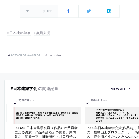
SHARE
日本建築学会
復興支援
2020.06.03 Wed 15:04
permalink
#日本建築学会
の関連記事
VIEW ALL
2026
.
7
.
18
2026
.
4
.
15
SAT
WED
2026年 日本建築学会賞（作品）の受賞者
2026年日本建築学会賞(作品)を
による講演「作品を語る」の動画。周防
の「屋島山上プロジェクト」、髙
貴之、髙橋一平、日野雅司・川口有子・
の「霞ケ浦どうぶつとみんなのい