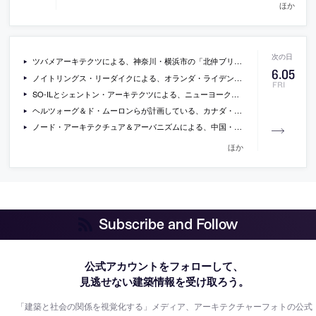
ほか
ツバメアーキテクツによる、神奈川・横浜市の「北仲ブリックの照明デザイン」
6
.
05
ノイトリングス・リーダイクによる、オランダ・ライデンの駅周辺の再開発計画「Lorentz」の第一期の写真と図面
FRI
SO-ILとシェントン・アーキテクツによる、ニューヨーク州・ロング・アイランド島の、映像作家の家族の為に建てられた、自然の中に配置された切妻屋根ヴォリューム群が特徴的な住宅「NORTH FORK HOUSE」の写真
ヘルツォーグ＆ド・ムーロンらが計画している、カナダ・トロントの、集合住宅を中心とした87階建の高層タワーの画像
ノード・アーキテクチュア＆アーバニズムによる、中国・深圳近郊の、浄水場施設の上部に周辺環境と接続する立体的なパブリックスペースを付加した「Pingshan Terrace, the Renovation of Nanbu Water Purification Station」の写真と図面
ほか
Subscribe and Follow
公式アカウントをフォローして、
見逃せない建築情報を受け取ろう。
「建築と社会の関係を視覚化する」メディア、アーキテクチャーフォトの公式