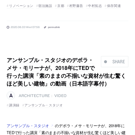
リノベーション
宿泊施設
京都
村野藤吾
中村拓志
保存関連
2020.06.03 Wed 07:56
permalink
アンサンブル・スタジオのデボラ・
SHARE
メサ・モリーナが、2018年にTEDで
行った講演「素のままの不揃いな資材が生む驚く
ほど美しい建物」の動画（日本語字幕付）
ARCHITECTURE
VIDEO
|
講演録
アンサンブル・スタジオ
アンサンブル・スタジオ
のデボラ・メサ・モリーナが、2018年に
TEDで行った講演「素のままの不揃いな資材が生む驚くほど美しい建