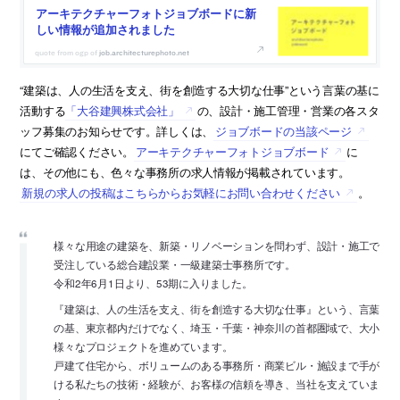
アーキテクチャーフォトジョブボードに新
しい情報が追加されました
job.architecturephoto.net
“建築は、人の生活を支え、街を創造する大切な仕事”という言葉の基に
活動する
「大谷建興株式会社」
の、設計・施工管理・営業の各スタ
ッフ募集のお知らせです。詳しくは、
ジョブボードの当該ページ
にてご確認ください。
アーキテクチャーフォトジョブボード
に
は、その他にも、色々な事務所の求人情報が掲載されています。
新規の求人の投稿はこちらからお気軽にお問い合わせください
。
様々な用途の建築を、新築・リノベーションを問わず、設計・施工で
受注している総合建設業・一級建築士事務所です。
令和2年6月1日より、53期に入りました。
『建築は、人の生活を支え、街を創造する大切な仕事』という、言葉
の基、東京都内だけでなく、埼玉・千葉・神奈川の首都圏域で、大小
様々なプロジェクトを進めています。
戸建て住宅から、ボリュームのある事務所・商業ビル・施設まで手が
ける私たちの技術・経験が、お客様の信頼を導き、当社を支えていま