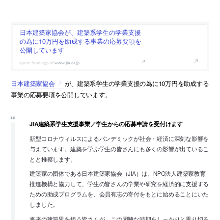
日本建築家協会が、建築系学生の学業支援
の為に10万円を助成する事業の応募要項を
公開しています
www.jia.or.jp
日本建築家協会
が、建築系学生の学業支援の為に10万円を助成する
事業の応募要項を公開しています。
JIA建築系学生支援事業／学生からの応募申請を受付けます
新型コロナウィルスによるパンデミックが社会・経済に深刻な影響を
与えています。建築を学ぶ学生の皆さんにも多くの影響が出ているこ
とと推察します。
建築家の団体である日本建築家協会（JIA）は、NPO法人建築家教育
推進機構と協力して、学生の皆さんの学業や研究を経済的に支援する
ための助成プログラムを、会員有志の寄付をもとに始めることにいた
しました。
将来の建築界を担う皆さんが、この困難な時期をしっかりと乗り切る