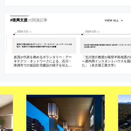
仲俊治が登壇。2026年7月に公開されたも
日野雅司・川口有子・仲俊治の「
の
術工芸大学」が受賞
#復興支援
の関連記事
VIEW ALL
2024
.
7
.
13
2024
.
1
.
07
SAT
SUN
坂茂が代表を務めるボランタリー・アー
「北川啓介教授が能登半島地震の
キテクツ・ネットワークによる、石川・
へ屋内用インスタントハウスを届
珠洲市での仮設住宅建設の様子を伝える
た」（名古屋工業大学）
動画