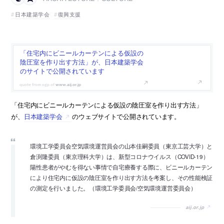
日本建築学会
復興支援
「住宅内にビニールカーテンによる仮設の
陰圧室を作り出す方法」が、日本建築学会
のサイトで公開されています
www.aij.or.jp
「住宅内にビニールカーテンによる仮設の陰圧室を作り出す方法」
が、
日本建築学会
のウェブサイトで公開されています。
環境工学委員会空気環境運営員会の山本佳嗣委員（東京工芸大学）と
倉渕隆委員（東京理科大学）は、新型コロナウイルス（COVID-19）
陽性患者がやむを得ない事情で自宅療養する際に、ビニールカーテン
により住宅内に仮設の陰圧室を作り出す方法を考案し、その性能検証
の測定を行いました。（環境工学委員会/空気環境運営委員会）
aij.or.jp