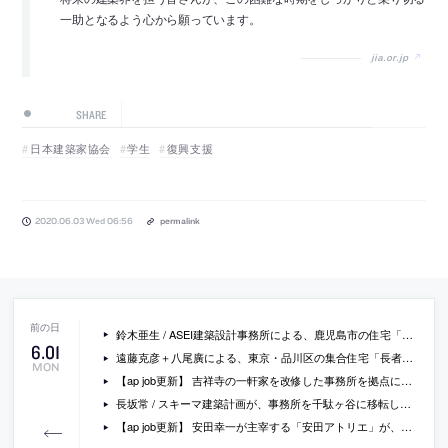
一助となるよう心から願っています。
jia.or.jp
SHARE
日本建築家協会
学生
復興支援
2020.06.03 Wed 06:56
permalink
鈴木亜生 / ASEI建築設計事務所による、鹿児島市の住宅「SHIRASU／桜島」
6
.
01
遠藤克彦＋八尾廣による、東京・品川区の集合住宅「長者丸 VIEW TERRACE」
MON
【ap job更新】 吉祥寺の一軒家を改修した事務所を拠点に、楽しく仕事に取り組む「佐久間徹設計事務所 株式会社」が、2020年夏の設計スタッフ（新卒に近い方・経験者）を募集中
長坂常 / スキーマ建築計画が、事務所を千駄ヶ谷に移転していて、そのセルフリノベの様子の写真をサイトで公開
【ap job更新】 安田幸一が主宰する「安田アトリエ」が、設計スタッフを緊急募集中