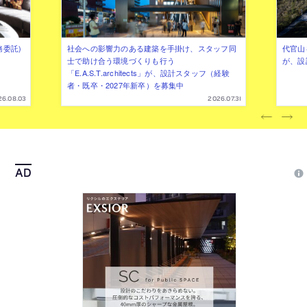
務委託)
社会への影響力のある建築を手掛け、スタッフ同
代官山を
士で助け合う環境づくりも行う
が、設
「E.A.S.T.architects」が、設計スタッフ（経験
者・既卒・2027年新卒）を募集中
26.08.03
2026.07.31