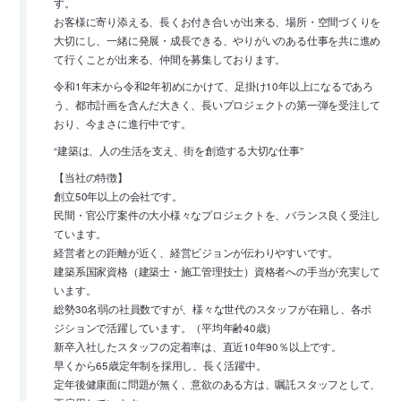
す。
お客様に寄り添える、長くお付き合いが出来る、場所・空間づくりを
大切にし、一緒に発展・成長できる、やりがいのある仕事を共に進め
て行くことが出来る、仲間を募集しております。
令和1年末から令和2年初めにかけて、足掛け10年以上になるであろ
う、都市計画を含んだ大きく、長いプロジェクトの第一弾を受注して
おり、今まさに進行中です。
“建築は、人の生活を支え、街を創造する大切な仕事”
【当社の特徴】
創立50年以上の会社です。
民間・官公庁案件の大小様々なプロジェクトを、バランス良く受注し
ています。
経営者との距離が近く、経営ビジョンが伝わりやすいです。
建築系国家資格（建築士・施工管理技士）資格者への手当が充実して
います。
総勢30名弱の社員数ですが、様々な世代のスタッフが在籍し、各ポ
ジションで活躍しています。（平均年齢40歳）
新卒入社したスタッフの定着率は、直近10年90％以上です。
早くから65歳定年制を採用し、長く活躍中。
定年後健康面に問題が無く、意欲のある方は、嘱託スタッフとして、