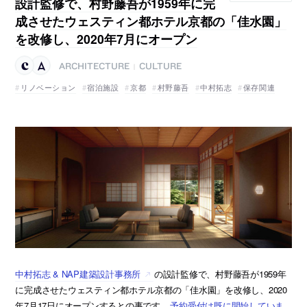
設計監修で、村野藤吾が1959年に完
成させたウェスティン都ホテル京都の「佳水園」
を改修し、2020年7月にオープン
ARCHITECTURE
CULTURE
|
リノベーション
宿泊施設
京都
村野藤吾
中村拓志
保存関連
中村拓志 & NAP建築設計事務所
の設計監修で、村野藤吾が1959年
に完成させたウェスティン都ホテル京都の「佳水園」を改修し、2020
年7月17日にオープンするとの事です。
予約受付は既に開始していま