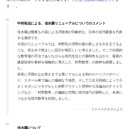
す
。
中村拓志による、佳水園リニューアルについてのコメント
佳水園は幾重もの庇による浮遊感が印象的な、日本の近代建築を代表
する傑作です。
今回のリニューアルでは、村野氏の空間や庭の美しさを引き立てるよ
うな、控えめで慎ましい設計が相応しいと考えました。そこで伝統的
な数寄屋の手法でありながらも現代生活との親和性をはかり、最新の
建築技術や素材を積極的に導入した「村野数寄」の精神を踏襲しまし
た。
床座に不慣れなお客さまでも寛いでもらえる和のローソファやベッ
ド、スチール棒で編んだ繊細な下地窓、そして三次元和紙によって小
さくモダンにリモデルした村野ブラケット照明や七宝編みのナイトラ
ンプなど、「村野数寄」の繊細な空間に現代技巧が調和した、未来に
つながる現代数寄を目指しました。
リリーステキストより
佳水園について