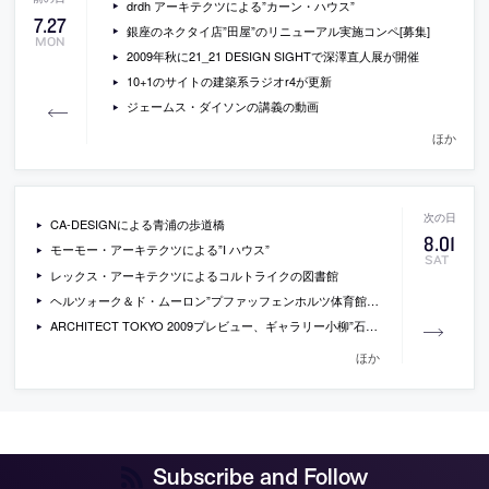
drdh アーキテクツによる”カーン・ハウス”
7
.
27
銀座のネクタイ店”田屋”のリニューアル実施コンペ[募集]
MON
2009年秋に21_21 DESIGN SIGHTで深澤直人展が開催
10+1のサイトの建築系ラジオr4が更新
ジェームス・ダイソンの講義の動画
ほか
CA-DESIGNによる青浦の歩道橋
8
.
01
モーモー・アーキテクツによる”I ハウス”
SAT
レックス・アーキテクツによるコルトライクの図書館
ヘルツォーク＆ド・ムーロン”プファッフェンホルツ体育館”の動画
ARCHITECT TOKYO 2009プレビュー、ギャラリー小柳”石上純也 ＋ 杉本博司”展
ほか
Subscribe and Follow