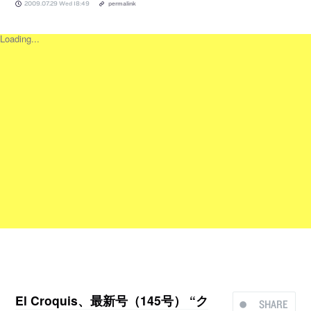
2009.07.29 Wed 18:49
permalink
Loading...
El Croquis、最新号（145号） “ク
SHARE