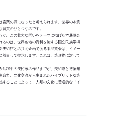
は言葉の源になったと考えられます。世界の本質
な資質のひとつなのです。
うか。この壮大な問いをテーマに掲げた本展覧会
れるのは、世界各地の資料を擁する国立民族学博
新美術館との共同企画である本展覧会は、イメー
に着目して提示します。これは、造形物に対して
今活躍中の美術家の作品までが、美術館と博物館
生命力、文化交流から生まれたハイブリッドな造
感することによって、人類の文化に普遍的な「イ