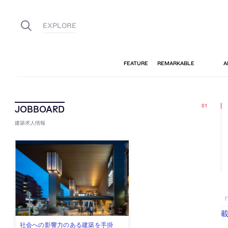
建築求人情報
「
古民家を軸に全国で“価値循環の仕組
リノベる株式会社が、設計パートナ
社会への影響力のある建築を手掛
代官山を拠点に活動する「梅澤竜也 /
住宅や共同住宅などを手掛け、“合理