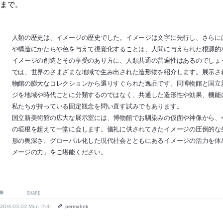
日まで。
人類の歴史は、イメージの歴史でした。イメージは文字に先行し、さらに
や構造にかたちや色を与えて視覚化することは、人間に与えられた根源的
イメージの創造とその享受のあり方に、人類共通の普遍性はあるのでしょ
では、世界のさまざまな地域で生み出された造形物を紹介します。展示さ
物館の膨大なコレクションから選りすぐられた逸品です。同博物館と国立
ジを地域や時代ごとに分類するのではなく、共通した造形性や効果、機能
私たちが持っている固定観念を問い直す試みでもあります。
国立新美術館の広大な展示室には、博物館でお馴染みの仮面や神像から、
の垣根を超えて一堂に会します。儀礼に供されてきたイメージの圧倒的な
形の奥深さ、グローバル化した現代社会とともにあるイメージの活力を体
メージの力」をご堪能ください。
SHARE
2014.03.03 Mon 17:41
permalink