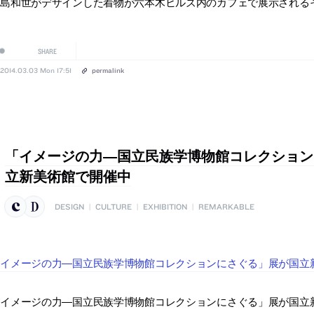
妹島和世がデザインした着物が六本木ヒルズ内のカフェで展示される
SHARE
2014.03.03 Mon 17:51
permalink
「イメージの力―国立民族学博物館コレクション
立新美術館で開催中
DESIGN
|
CULTURE
|
EXHIBITION
|
REMARKABLE
「イメージの力―国立民族学博物館コレクションにさぐる」展が国立
イメージの力―国立民族学博物館コレクションにさぐる」展が国立新美