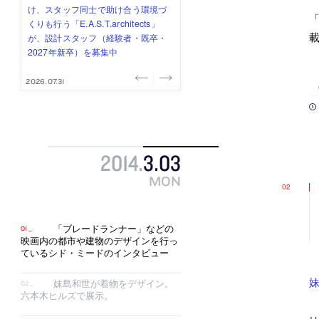
み”を作り、リモートワーク主体の働
ー (業務委託) を募集中
け、スタッフ同士で助け合う環境づ
ALA INC.」が、設計スタッフ・アル
的でシンプルなデザイン”を志向する
「
き方を実践する「株式会社つぎと」
くりも行う「E.A.S.T.architects」
バイト・事務職を募集中
「PANDA：山本浩三建築設計事務
が、設計スタッフ（経験者・既卒）
が、設計スタッフ（経験者・既卒・
所」が、設計スタッフ（経験者・既
を募集中
2027年新卒）を募集中
卒・2027年新卒）を募集中
2026.08.03
2026.08.03
2026.07.31
2026.07.30
2026.07.29
2014
.
3
.
03
MON
「ブレードランナー」などの
映画内の都市や建物のデザインを行っ
ているシド・ミードのインタビュー
妹島和世が着物をデザイン。
六本木ヒルズで展示。