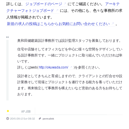
詳しくは、
ジョブボードのページ
にてご確認ください。
アーキテ
クチャーフォトジョブボード
には、その他にも、色々な事務所の求
人情報が掲載されています。
新規の求人の投稿はこちらからお気軽にお問い合わせください
。
奥和田健建築設計事務所では設計監理スタッフを募集しております。
住宅や店舗そしてオフィスなどを中心に様々な空間をデザインしてい
る設計事務所です。一緒にプロジェクトに取り組んでいただければ幸
いです。
詳しくはweb(
http://okuwada.com/
)を参照ください。
設計者としてきちんと育成しますので、クライアントとの打合せや設
計業務そして現場とプロジェクトを遂行できる能力を養っていただけ
ます。将来独立して事務所を構えたいなど意欲のある方をお待ちして
おります。
AP JOB
2015.09.12 Sat 08:32
permalink