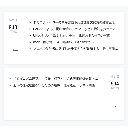
ドミニク・ペローの高松宮殿下記念世界文化賞の受賞記念講演会が開催[2015/10/22]
9
.
10
SANAAによる、岡山大学の、カフェなどの機能を持つコミュニティ施設「Junko Fukutake Terrace」の写真
THU
UNスタジオが設計した、中国・北京の集合住宅の写真
book『狭小地3・4・5階建て住宅の設計法』
プロポで設計者に選ばれた千葉学らが参加する「府中市新庁舎建設シンポジウム」が開催[2015/10/11]
『モダニズム建築の「傑作」保存へ 近代美術館鎌倉館本館』（朝日新聞DEGITAL）
9
.
14
近代の住宅建築を守るための組織「住宅遺産トラスト関西」が設立。10/3には大阪で設立シンポジウムも。
MON