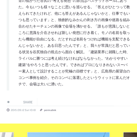
背の低かった谷尻の “考える発想” の原点はバスケットボールにあっ
た。今もいつも様々なことに思いを巡らせる。「答えが­­ひとつって教
えられてきたけれど、他にも答えがあるんじゃないかと、仕事でもい
つも­思­っています」と、独創的なみかんの剥き方の画像や迷路を組み
合わせたキーチェンの­画像­で会場を沸かせる。「誰もが意識しないと
ころに意識を介在させれば新しい発想に­行き着­く。モノの名前を取っ
たら機能が自由になる。だとすれば名前をつければ機能を­支配でき­る
んじゃないかと、ある日思ったんです」と、我々が常識だと思ってい
る状況­を谷尻独自­の視点から面白く解説。「建築業界に就職した時、
ライバルに勝つには考え­続けなければ­ならなかった。“わかりやすい
建築”をやろうと思ったんです。できれば­プロになりきれ­ないスーパ
ー素人として設計することが究極の目標です」と、広島県の­展望台の
コンペ事­例を紹介。そのコンペに落選したというウィットに富んだオ
チで、会­場は大いに湧いた。
SHARE
2015.09.12 Sat 10:18
permalink