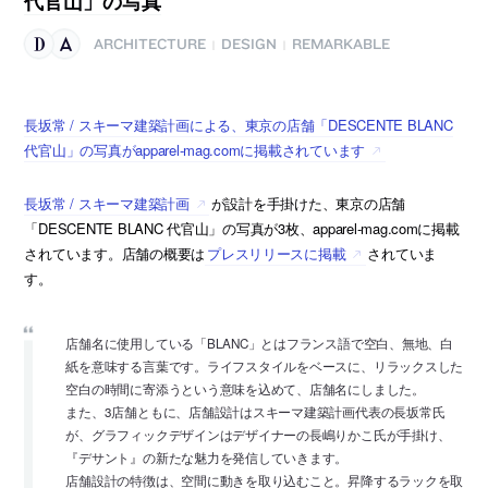
代官山」の写真
ARCHITECTURE
DESIGN
REMARKABLE
|
|
長坂常 / スキーマ建築計画による、東京の店舗「DESCENTE BLANC
代官山」の写真がapparel-mag.comに掲載されています
長坂常 / スキーマ建築計画
が設計を手掛けた、東京の店舗
「DESCENTE BLANC 代官山」の写真が3枚、apparel-mag.comに掲載
されています。店舗の概要は
プレスリリースに掲載
されていま
す。
店舗名に使用している「BLANC」とはフランス語で空白、無地、白
紙を意味する言葉です。ライフスタイルをベースに、リラックスした
空白の時間に寄添うという意味を込めて、店舗名にしました。
また、3店舗ともに、店舗設計はスキーマ建築計画代表の長坂常氏
が、グラフィックデザインはデザイナーの長嶋りかこ氏が手掛け、
『デサント』の新たな魅力を発信していきます。
店舗設計の特徴は、空間に動きを取り込むこと。昇降するラックを取