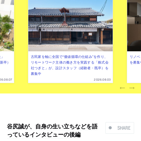
社」
古民家を軸に全国で“価値循環の仕組み”を作り、
リノベ
年新卒）
リモートワーク主体の働き方を実践する「株式会
を募集
社つぎと」が、設計スタッフ（経験者・既卒）を
募集中
26.08.07
2026.08.03
谷尻誠が、自身の生い立ちなどを語
SHARE
っているインタビューの後編