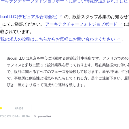
アーキテクチャーフォトジョブボードに新しい情報が追加されました
ebual LLC.(デビュアル合同会社)
の、設計スタッフ募集のお知らせ
にてご確認ください。
アーキテクチャーフォトジョブボード
に
掲載されています。
新規の求人の投稿はこちらからお気軽にお問い合わせください
。
debual LLC.は東京を中心に活動する建築設計事務所です。アメリカで
オフィスと多岐に渡って設計業務を行っております。現在業務拡大に伴い
で、設計に関わるすべてのフェーズを経験して頂けます。新卒/中途、性
で、事務所に創造性と活気をもたらしてくれる方、是非ご連絡下さい。履
頂き、当方より追って面接のご連絡を致します。
AP JOB
2016.05.16 Mon 10:04
permalink