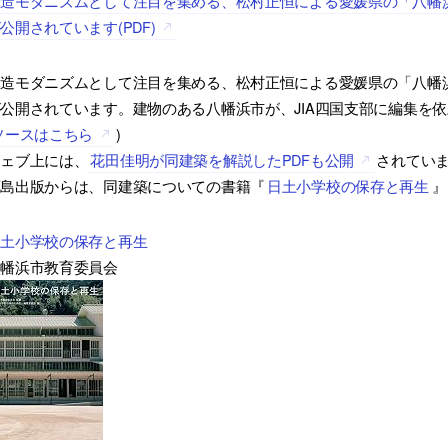
造モダニズムとして注目を集める、松村正恒による愛媛県の「八幡浜
公開されています(PDF)
造モダニズムとして注目を集める、松村正恒による愛媛県の「八幡浜
公開されています。建物のある八幡浜市が、JIA四国支部に編集を
ソースはこちら
)
ウェブ上には、
花田佳明が同建築を解説したPDFも公開
されてい
鹿島出版からは、同建築についての書籍『
日土小学校の保存と再生
』
日土小学校の保存と再生
八幡浜市教育委員会