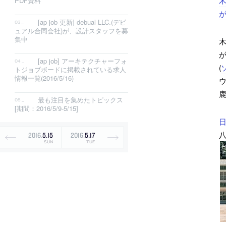
木
PDF資料
が
[ap job 更新] debual LLC.(デビ
ュアル合同会社)が、設計スタッフを募
集中
木
が
[ap job] アーキテクチャーフォ
(
トジョブボードに掲載されている求人
情報一覧(2016/5/16)
最も注目を集めたトピックス
[期間：2016/5/9-5/15]
2016
.
5
.
15
2016
.
5
.
17
SUN
TUE