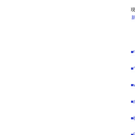
■
■
■
■