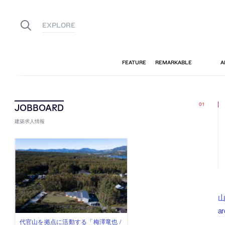
建築求人情報
山
a
佐々木慧が主宰する「axonometric株
古民家を軸に全国で“価値循環の仕組
リノベる株式会社が、設計パートナ
社会への影響力のある建築を手掛
代官山を拠点に活動する「梅澤竜也 /