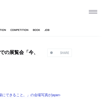
での展覧会「今、
SHARE
できること。」の会場写真がjapan-