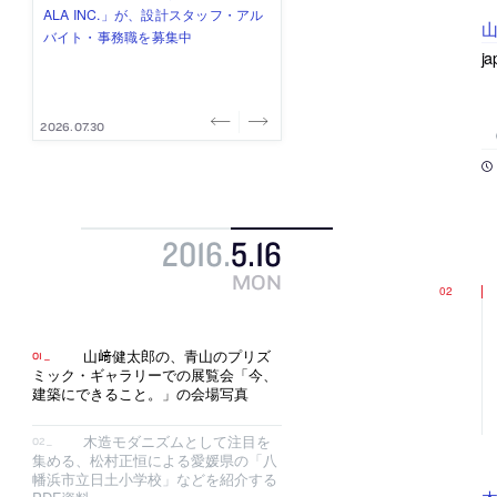
式会社」が、設計スタッフ（経験
み”を作り、リモートワーク主体の働
ー (業務委託) を募集中
け、スタッフ同士で助け合う環境づ
ALA INC.」が、設計スタッフ・アル
者・既卒・2027年新卒）を募集中
き方を実践する「株式会社つぎと」
くりも行う「E.A.S.T.architects」
バイト・事務職を募集中
j
が、設計スタッフ（経験者・既卒）
が、設計スタッフ（経験者・既卒・
を募集中
2027年新卒）を募集中
2026.08.07
2026.08.03
2026.08.03
2026.07.31
2026.07.30
2016
.
5
.
16
MON
山﨑健太郎の、青山のプリズ
ミック・ギャラリーでの展覧会「今、
建築にできること。」の会場写真
木造モダニズムとして注目を
集める、松村正恒による愛媛県の「八
幡浜市立日土小学校」などを紹介する