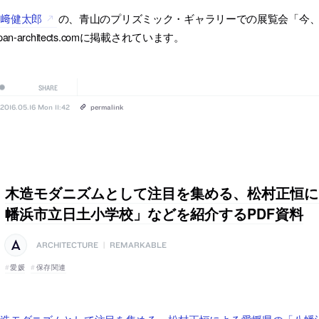
山﨑健太郎
の、青山のプリズミック・ギャラリーでの展覧会「今、
apan-architects.comに掲載されています。
SHARE
2016.05.16 Mon 11:42
permalink
木造モダニズムとして注目を集める、松村正恒に
幡浜市立日土小学校」などを紹介するPDF資料
ARCHITECTURE
|
REMARKABLE
愛媛
保存関連