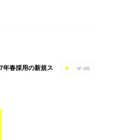
017年春採用の新規ス
AP JOB