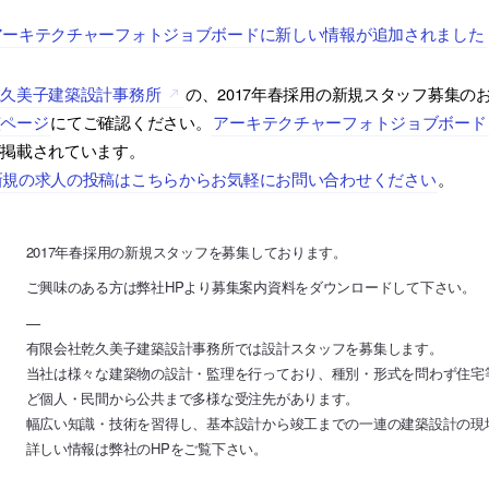
アーキテクチャーフォトジョブボードに新しい情報が追加されました
乾久美子建築設計事務所
の、2017年春採用の新規スタッフ募集の
該ページ
にてご確認ください。
アーキテクチャーフォトジョブボード
が掲載されています。
新規の求人の投稿はこちらからお気軽にお問い合わせください
。
2017年春採用の新規スタッフを募集しております。
ご興味のある方は弊社HPより募集案内資料をダウンロードして下さい。
—
有限会社乾久美子建築設計事務所では設計スタッフを募集します。
当社は様々な建築物の設計・監理を行っており、種別・形式を問わず住宅
ど個人・民間から公共まで多様な受注先があります。
幅広い知識・技術を習得し、基本設計から竣工までの一連の建築設計の現
詳しい情報は弊社のHPをご覧下さい。