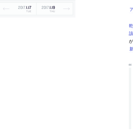
2017
.
1
.
17
2017
.
1
.
19
TUE
THU