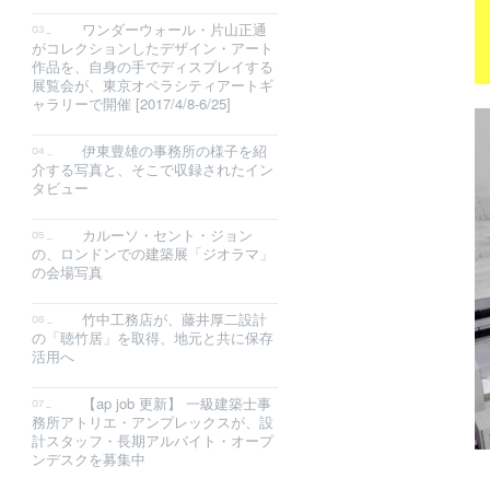
ワンダーウォール・片山正通
がコレクションしたデザイン・アート
作品を、自身の手でディスプレイする
展覧会が、東京オペラシティアートギ
ャラリーで開催 [2017/4/8-6/25]
伊東豊雄の事務所の様子を紹
介する写真と、そこで収録されたイン
タビュー
カルーソ・セント・ジョン
の、ロンドンでの建築展「ジオラマ」
の会場写真
竹中工務店が、藤井厚二設計
の「聴竹居」を取得、地元と共に保存
活用へ
【ap job 更新】 一級建築士事
務所アトリエ・アンプレックスが、設
計スタッフ・長期アルバイト・オープ
ンデスクを募集中