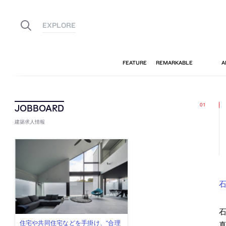
建築求人情報
古民家を軸に全国で“価値循環の仕組
リノベる株式会社が、設計パートナ
社会への影響力のある建築を手掛
代官山を拠点に活動する「梅澤竜也 /
住宅や共同住宅などを手掛け、“合理