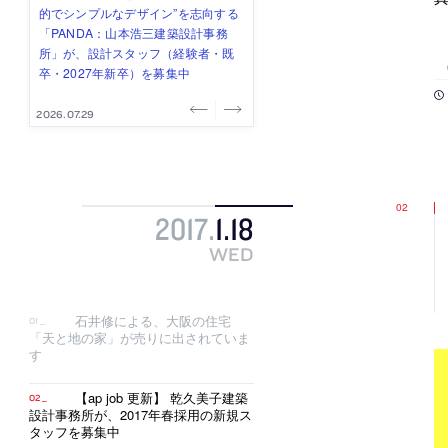
み”を作り、リモートワーク主体の働
ー (業務委託) を募集中
け、スタッフ同士で助け合う環境づ
ALA INC.」が、設計スタッフ・アル
的でシンプルなデザイン”を志向する
き方を実践する「株式会社つぎと」
くりも行う「E.A.S.T.architects」
バイト・事務職を募集中
「PANDA：山本浩三建築設計事務
が、設計スタッフ（経験者・既卒）
が、設計スタッフ（経験者・既卒・
所」が、設計スタッフ（経験者・既
を募集中
2027年新卒）を募集中
卒・2027年新卒）を募集中
2026.08.03
2026.08.03
2026.07.31
2026.07.30
2026.07.29
2017
.
1
.
18
WED
石井修による、大阪の住宅
「天と地の家」が売りに出されていま
す
【ap job 更新】 乾久美子建築
設計事務所が、2017年春採用の新規ス
タッフを募集中