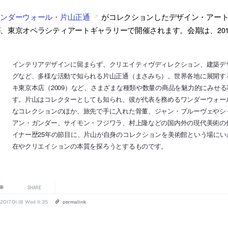
ワンダーウォール・片山正通
がコレクションしたデザイン・アー
、東京オペラシティアートギャラリーで開催されます。会期は、2017
インテリアデザインに留まらず、クリエイティヴディレクション、建築デ
グなど、多様な活動で知られる片山正通（まさみち）。世界各地に展開する
キ東京本店（2009）など、さまざまな種類や数量の商品を魅力的にみせ
す。片山はコレクターとしても知られ、彼が代表を務めるワンダーウォー
なコレクションのほか、旅先で手に入れた骨董、ジャン・プルーヴェやシ
アン・ガンダー、サイモン・フジワラ、村上隆などの国内外の現代美術の
イナー歴25年の節目に、片山が自身のコレクションを美術館という場に
在やクリエイションの本質を探ろうとするものです。
SHARE
2017.01.18 Wed 11:35
permalink