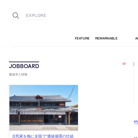
建築求人情報
古民家を軸に全国で“価値循環の仕組
リノベる株式会社が、設計パートナ
社会への影響力のある建築を手掛
代官山を拠点に活動する「梅澤竜也 /
住宅や共同住宅などを手掛け、“合理