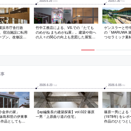
2025
.
6
.
25
2025
.
1
.
30
WED
THU
横浜市庁舎行政
竹中工務店による、VS.での「たても
ゲンスラーと竹
 が、宿泊施設に転用
のめがね まちめがね展」。建築や街へ
の「MARUWA
オープン。改修設計
の人々の関心の向上も意図した展覧
つセラミック素
客使用部分のイン
会。面白さの“理解しやすい形での発
目指すべき企業
監修を成瀬・猪熊
信”を目指し、“縮尺：スケール”を切口
業と世界・敷地
掛ける
とする計画を考案。“一間ブロック”で
繋ぐ“架け橋”と
日常を切り取った“等身大になる部
方向に伸びるテ
屋”などを作る
る建築を考案
記事
2026
.
6
.
23
2026
.
6
.
05
TUE
FRI
小金井の家」
【ap編集長の建築探索】vol.022 篠原
篠原一男による
へ。妹島和世の伊東事
一男「上原曲り道の住宅」
(1978年) を
当作品としても知
作品のひとつと
館が公開や展示プ
重要視した“ずれ
う
ンクリートの柱