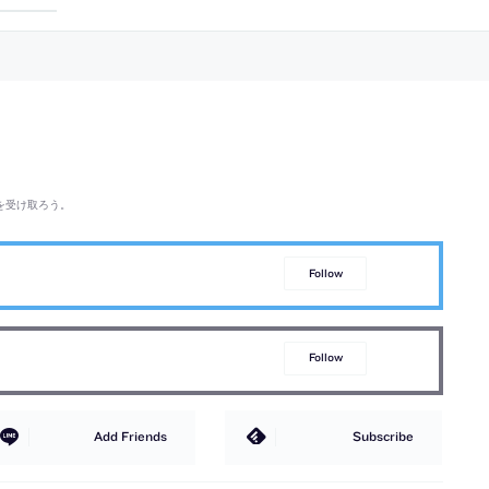
志郎康とその家族の住
ニウム金属
る“桜色”に
を受け取ろう。
Follow
Follow
Add Friends
Subscribe