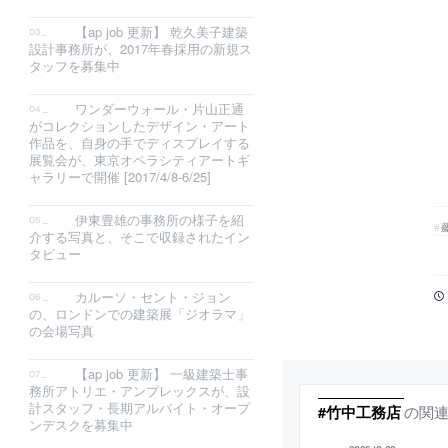
【ap job 更新】 乾久美子建築
設計事務所が、2017年春採用の新規ス
タッフを募集中
ワンダーウォール・片山正通
がコレクションしたデザイン・アート
作品を、自身の手でディスプレイする
展覧会が、東京オペラシティアートギ
ャラリーで開催 [2017/4/8-6/25]
伊東豊雄の事務所の様子を紹
介する写真と、そこで収録されたイン
タビュー
カルーソ・セント・ジョン
の、ロンドンでの建築展「ジオラマ」
の会場写真
【ap job 更新】 一級建築士事
務所アトリエ・アンプレックスが、設
計スタッフ・長期アルバイト・オープ
の関
#竹中工務店
ンデスクを募集中