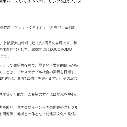
活用をしていくそうです。リンク先はプレス
宅「聴竹居（ちょうちくきょ）」（所在地：京都府
、京都府大山崎町に建てた5回目の自邸です。和
造住宅として、2000年にはDOCOMOMO
います。
」として先駆的存在で、歴史的・文化的価値が極
くことは、「サステナブル社会の実現を目指す」
019年に、創立120周年を迎えますが、その記念
見学等が可能で、ご希望の方々には地元を中心と
力を図り、見学会やイベント等の開催や当社グル
る研究等、地域と一体となった建築文化の発信に