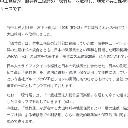
竹中工務店が、藤井厚二設計の「聴竹居」を取得し、地元と共に保存
リリースです。
竹中工務店(社長：宮下正裕)は、1928（昭和3）年に建設された名作住
大山崎町）を取得しました。
「聴竹居」は、竹中工務店の設計部に在籍していた故・藤井厚二（※1）が
洋の生活様式の統合とともに日本の気候風土との調和を目指した昭和初期の木
JAPAN（※2）の日本を代表する「モダニズム建築20選」にも選定されて
日本人のライフスタイルや感性と日本の気候風土に合わせた「日本の住宅
めて高い「聴竹居」を、適切に維持・管理し保存活用して後世に遺してい
という当社グループのCSRビジョンの実現にもつながるものです。当社は2
事業の一環としても位置付けております。
なお、「聴竹居」は、「一般社団法人聴竹居倶楽部」を通じて今まで通り
したスタッフで対応していきます（※3）。
今後は、「聴竹居」が所在する大山崎町や地元住民とより一層の連携・協
ープ社員による研修等での利活用、さらに歴史的建築物の保存活用に関す
努めて参ります。