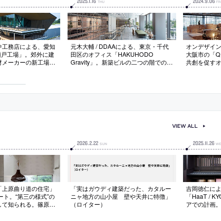
2025
.
1
.
16
2024
.
9
.
06
THU
FR
中工務店による、愛知
元木大輔 / DDAAによる、東京・千代
オンデザイ
 瀬戸工場」。郊外に建
田区のオフィス「HAKUHODO
大阪市の「QU
材メーカーの新工場。
Gravity」。新築ビルの二つの階での計
共創を促す
像の表現も目指し、企
画。現代の労働環境に求められる“複
設。協働の場
と地域・伝統と未来を
雑な状況”に応える為、多様な選択肢
レキシブル”
なる存在を志向。水平
が“相互に関係しながら機能”する空間
も“緊張せず
ラスと屋根を特徴とす
を志向。合理性も考慮して既存のフロ
や視線を什器
ア材を転用した家具等で場を作り上げ
グ”して空間
る
VIEW ALL
2026
.
2
.
22
2025
.
11
.
26
SUN
WE
「上原曲り道の住宅」
「実はガウディ建築だった、カタルー
吉岡徳仁に
レポート。“第三の様式”の
ニャ地方の山小屋 壁や天井に特徴」
「HaaT /
して知られる。篠原が
（ロイター）
アでの計画
”を強調する、鉄筋コ
つ、“異なる
が広間にそびえる建
りあげる空