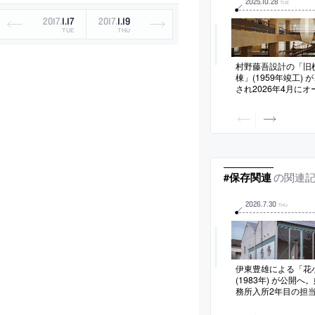
2025
.
10
.
28
TUE
2017
.
1
.
17
2017
.
1
.
19
TUE
THU
村野藤吾設計の「旧
棟」(1959年竣工)
され2026年4月に
は竹中工務店。利用
テリアの基本設計と
建築設計事務所が手
の関連
#保存関連
2026
.
7
.
30
THU
伊東豊雄による「花
(1983年) が公開
務所入所2年目の担
られる。国際文化会
ログラムの運営を担