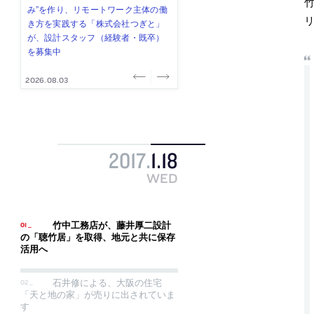
み”を作り、リモートワーク主体の働
ー (業務委託) を募集中
け、スタッフ同士で助け合う環境づ
ALA INC.」が、設計スタッフ・アル
的でシンプルなデザイン”を志向する
き方を実践する「株式会社つぎと」
くりも行う「E.A.S.T.architects」
バイト・事務職を募集中
「PANDA：山本浩三建築設計事務
が、設計スタッフ（経験者・既卒）
が、設計スタッフ（経験者・既卒・
所」が、設計スタッフ（経験者・既
を募集中
2027年新卒）を募集中
卒・2027年新卒）を募集中
2026.08.03
2026.08.03
2026.07.31
2026.07.30
2026.07.29
2017
.
1
.
18
WED
竹中工務店が、藤井厚二設計
の「聴竹居」を取得、地元と共に保存
活用へ
石井修による、大阪の住宅
「天と地の家」が売りに出されていま
す