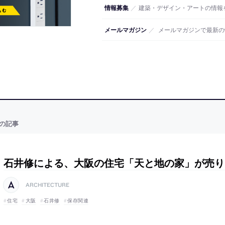
情報募集
／
建築・デザイン・アートの情報
メールマガジン
／
メールマガジンで最新の
の記事
石井修による、大阪の住宅「天と地の家」が売り
ARCHITECTURE
住宅
大阪
石井修
保存関連