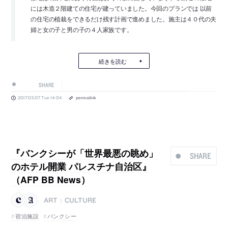
には木造２階建ての住宅が建っていました。今回のプランでは 以前
の住宅の植栽をできるだけ残す計画で進めました。施主は４０代の夫
婦と女の子と男の子の４人家族です。
続きを読む
SHARE
2017.03.07 Tue 14:04
permalink
『バンクシーが「世界最悪の眺め」
SHARE
のホテル開業 パレスチナ自治区』
（AFP BB News）
ART
CULTURE
|
宿泊施設
バンクシー