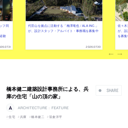
ッフ同
代官山を拠点に活動する「梅澤竜也 / ALA INC.」
佐々木慧
が、設計スタッフ・アルバイト・事務職を募集中
が、設
（経験
を募集
26.07.31
2026.07.30
橋本健二建築設計事務所による、兵
SHARE
庫の住宅「山の頂の家」
ARCHITECTURE
FEATURE
|
住宅
兵庫
橋本健二
笹倉洋平