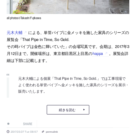
all photos©Takashi Fujikawa
元木大輔
による、単管パイプに金メッキを施した家具のシリーズの
展覧会「That Pipe in Time, So Gold.
その時パイプは金色に輝いていた」の会場写真です。会期は、2017年3
月12日まで。開催場所は、東京都目黒区上目黒の
happa
。展覧会詳
細は下部に記載します。
元木大輔による個展「That Pipe in Time, So Gold.」では工事現場で
よく使われる単管パイプへ金メッキを施した家具のシリーズを展示・
販売いたします。
続きを読む
SHARE
2017.03.07 Tue 08:57
permalink