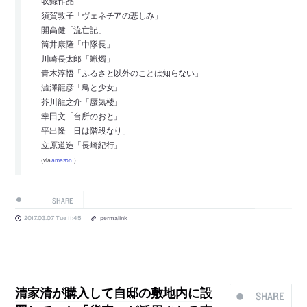
収録作品
須賀敦子「ヴェネチアの悲しみ」
開高健「流亡記」
筒井康隆「中隊長」
川崎長太郎「蝋燭」
青木淳悟「ふるさと以外のことは知らない」
澁澤龍彦「鳥と少女」
芥川龍之介「蜃気楼」
幸田文「台所のおと」
平出隆「日は階段なり」
立原道造「長崎紀行」
(via
amazon
)
SHARE
2017.03.07 Tue 11:45
permalink
清家清が購入して自邸の敷地内に設
SHARE