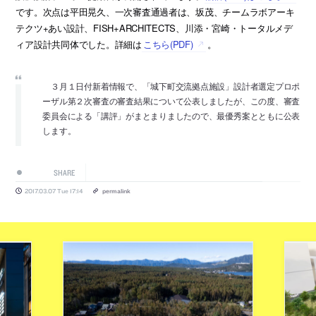
です。次点は平田晃久、一次審査通過者は、坂茂、チームラボアーキ
テクツ+あい設計、FISH+ARCHITECTS、川添・宮崎・トータルメデ
ィア設計共同体でした。詳細は
こちら(PDF)
。
３月１日付新着情報で、「城下町交流拠点施設」設計者選定プロポ
ーザル第２次審査の審査結果について公表しましたが、この度、審査
委員会による「講評」がまとまりましたので、最優秀案とともに公表
します。
SHARE
2017.03.07 Tue 17:14
permalink