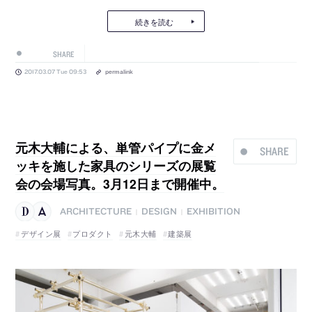
続きを読む
SHARE
2017.03.07 Tue 09:53
permalink
元木大輔による、単管パイプに金メ
SHARE
ッキを施した家具のシリーズの展覧
会の会場写真。3月12日まで開催中。
ARCHITECTURE
DESIGN
EXHIBITION
|
|
デザイン展
プロダクト
元木大輔
建築展