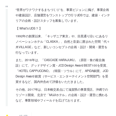
“世界がワクワクするまちづくり”を、事業ビジョンに掲げ、事業企画
や建築設計、店舗運営をワンストップで行うUDSでは、建築・インテ
リアの企画・設計スタッフを募集しています。
【 What’s UDS？ 】
1992年の創業以来、「キッザニア東京」や、目黒通り沿いにあるリ
ノベーションホテル「CLASKA」、自然と音楽に囲まれた空間「代々
木VILLAGE」など、新しいコンセプトの企画・設計・開発・運営を
行なっています。
また、2016年は、「CASCADE HARAJUKU」（原宿・食の複合施
設）にて、グッドデザイン賞・JCD Design Award BEST100を受賞、
「HOTEL CAPPUCCINO」（韓国・ソウル）にて、APIDA銅賞、JCD
Design Award 銀賞（サービス・エンターテイメント空間部門）を受
賞するなど、国内外含めて評価をいただきました。
その他、2017年は、日本橋交差点にて滋賀県の事業受託、沖縄での
リゾート開発、北京で「MUJIホテル」の企画・設計・運営に携わる
など、事業領域やフィールドを広げております。
AP JOB