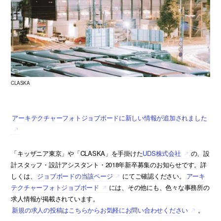
CLASKA
アーキテクチャーフォトジョブボードに新しい情報が追加されました
「キッザニア東京」や「CLASKA」を手掛けた
UDS株式会社
の、設
計スタッフ・設計アシスタント・2018年新卒募集のお知らせです。詳
しくは、
ジョブボードの当該ページ
にてご確認ください。
アーキ
テクチャーフォトジョブボード
には、その他にも、色々な事務所の
求人情報が掲載されています。
新規の求人の投稿はこちらからお気軽にお問い合わせください
。