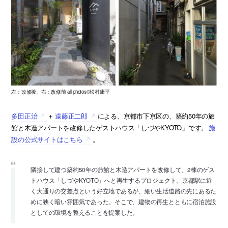
左：改修後、右：改修前 all photos©松村康平
多田正治
＋
遠藤正二郎
による、京都市下京区の、築約50年の旅
館と木造アパートを改修したゲストハウス「しづやKYOTO」です。
施
設の公式サイトはこちら
。
隣接して建つ築約50年の旅館と木造アパートを改修して、2棟のゲス
トハウス「しづやKYOTO」へと再生するプロジェクト。京都駅に近
く大通りの交差点という好立地であるが、細い生活道路の先にあるた
めに狭く暗い雰囲気であった。そこで、建物の再生とともに宿泊施設
としての環境を整えることを提案した。