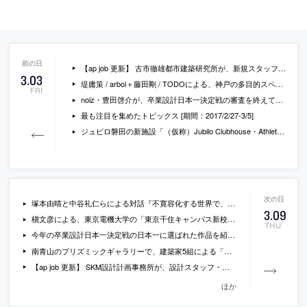
【ap job 更新】 古市徹雄都市建築研究所が、新規スタッフ(新卒・経験者)を募集中
3
.
03
堤庸策 / arbol＋藤田剛 / TODOによる、神戸の多目的スペース「公共施設オープン・リノベーション KIITO」
FRI
noiz・豊田啓介が、卒業設計日本一決定戦の審査を終えて、学生に向けて発信したメッセージ
最も注目を集めたトピックス [期間：2017/2/27-3/5]
ジュビロ磐田の新施設「（仮称）Jubilo Clubhouse・Athlete Center」を渡辺隆建築設計事務所が設計
塚本由晴と中谷礼仁らによる対話『不寛容化する世界で、暮らしのエコロジーと生産や建設について考える（22人で。）』
3
.
09
槇文彦による、東京電機大学の「東京千住キャンパス新校舎」が完成
THU
今年の卒業設計日本一決定戦の日本一に選ばれた作品を紹介するニュース記事
南青山のプリズミックギャラリーで、建築家5組による「ととのえる展」が開催 [2017/3/17-4/29]
【ap job 更新】 SKM設計計画事務所が、設計スタッフ・アルバイトを募集中
ほか