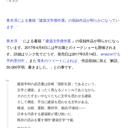
青木淳
青木淳による書籍『建築文学傑作選』の収録作品が明らかになってい
ます
青木淳
による書籍『
建築文学傑作選
』の収録作品が明らかになっ
ています。2017年4月4日には平出隆とのトークショーも開催されま
す。詳細はリンク先でどうぞ。発売日は2017年3月14日。
amazonでも
予約受付中
。また
青木のツイートによれば
、作品収録に加え「解説、
30,000字弱、書きました。」との事です。
建築学科の必読書は谷崎「陰影礼賛」であるという。
文学と建築。まったく異なるジャンルでありながら、
そのたたずまいやなりたちに文学を思わせる建築、
そして構造、手法に建築を思わせる文学がある。
構成、位相、運動、幾何学、連続/不連続――
日本を代表する建築家が選び抜いた、
既存の読みを覆す傑作“建築文学”十篇。