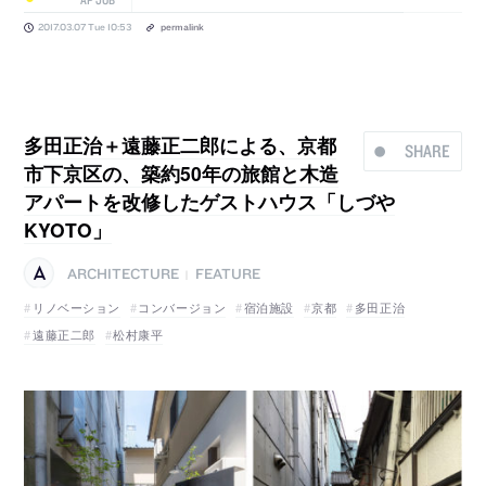
2017.03.07 Tue 10:53
permalink
多田正治＋遠藤正二郎による、京都
SHARE
市下京区の、築約50年の旅館と木造
アパートを改修したゲストハウス「しづや
KYOTO」
ARCHITECTURE
FEATURE
|
リノベーション
コンバージョン
宿泊施設
京都
多田正治
遠藤正二郎
松村康平