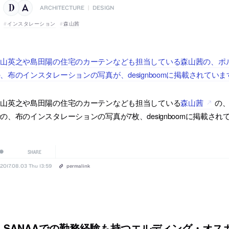
ARCHITECTURE
|
DESIGN
インスタレーション
森山茜
中山英之や島田陽の住宅のカーテンなども担当している森山茜の、ポ
、布のインスタレーションの写真が、designboomに掲載されていま
中山英之や島田陽の住宅のカーテンなども担当している
森山茜
の
の、布のインスタレーションの写真が7枚、designboomに掲載され
SHARE
2017.08.03 Thu 13:59
permalink
SANAAでの勤務経験も持つエルディング・オス