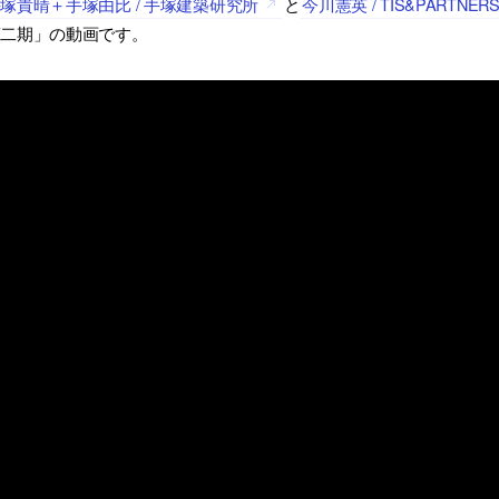
塚貴晴＋手塚由比 / 手塚建築研究所
と
今川憲英 / TIS&PARTNER
第二期」の動画です。