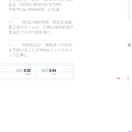
ある「GOOD DESIGN STORE
TOKYO by NOHARA」の写真
現代計画研究所・野沢正光建
築工房のチームが、広島の海田町新庁
舎設計プロポで特定者に
中村拓志が、岡田准一の住宅
を手掛けることがYahooニュースのト
ップ記事に
2017
.
8
.
02
2017
.
8
.
04
WED
FRI