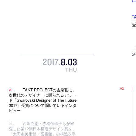
T
受
2017
.
8
.
03
THU
TAKT PROJECTの吉泉聡に、
次世代のデザイナーに贈られるアワー
ド「Swarovski Designer of The Future
2017」受賞について聞いているインタ
ビュー
西沢立衛・赤松佳珠子らが審
査した第12回日本構造デザイン賞を、
「太田市美術館・図書館」の構造を手