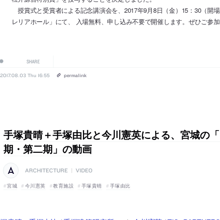
授賞式と受賞者による記念講演会を、2017年9月8日（金）15：30（開場
レリアホール」にて、 入場無料、申し込み不要で開催します。ぜひご参
SHARE
2017.08.03 Thu 16:55
permalink
手塚貴晴＋手塚由比と今川憲英による、宮城の「
期・第二期」の動画
ARCHITECTURE
|
VIDEO
宮城
今川憲英
教育施設
手塚貴晴
手塚由比