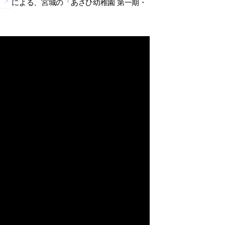
S
による、宮城の「あさひ幼稚園 第一期・