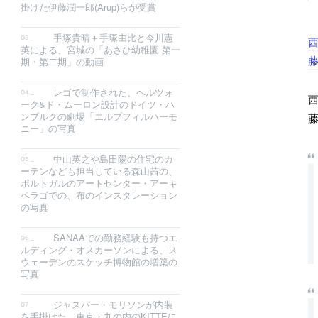
掛けた伊藤潤一郎(Arup)らが受賞
手塚貴晴＋手塚由比と今川憲
西
英による、宮城の「あさひ幼稚園 第一
藤
期・第二期」の動画
レゴで制作された、ヘルツォ
西
ーク&ド・ムーロン設計のドイツ・ハ
ンブルクの劇場「エルプフィルハーモ
藤
ニー」の写真
中山英之や島田陽の住宅のカ
ーテンなども担当している森山茜の、
ポルトガルのアートセンター・アーキ
ペラゴでの、布のインスタレーション
の写真
SANAAでの勤務経験も持つエ
ルディング・オスカーソンによる、ス
ウェーデンのスケッチ博物館の増築の
写真
ジャスパー・モリソンが内装
を手掛けた、東京・丸の内のKITTEに