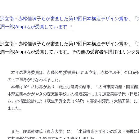
沢立衛・赤松佳珠子らが審査した第12回日本構造デザイン賞を、「
潤一郎(Arup)らが受賞しています
沢立衛・赤松佳珠子らが審査した第12回日本構造デザイン賞を、「
潤一郎(Arup)らが受賞しています。その他の受賞者や講評はリンク
本年の選考委員は、斎藤公男(委員長)、西沢立衛、赤松佳珠子、金田充弘、
の下で選考が行なわれました。
本年は10件の応募があり、厳正な選考の結果、「太田市美術館・図書館」
本県立熊本かがやきの森支援学校」の構造設計により加登美喜子氏（日建
ム」の構造設計により萩生田秀之氏（KAP）+ 喜多村淳氏（太陽工業）
ました。
また、腰原幹雄氏（東京大学）に、「木質構造デザインの普及・発展に
松井源吾特別賞」を授与することを決定しました。