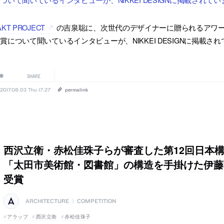
AKT PROJECT
の吉泉聡に、次世代のデザイナーに贈られるアワード「Swarovsk
賞について聞いているインタビューが、NIKKEI DESIGNに掲載さ
SHARE
2017.08.03 Thu 17:27
permalink
西沢立衛・赤松佳珠子らが審査した第12回日本
「太田市美術館・図書館」の構造を手掛けた伊藤潤一
受賞
ARCHITECTURE
|
COMPETITION
アラップ
西沢立衛
赤松佳珠子