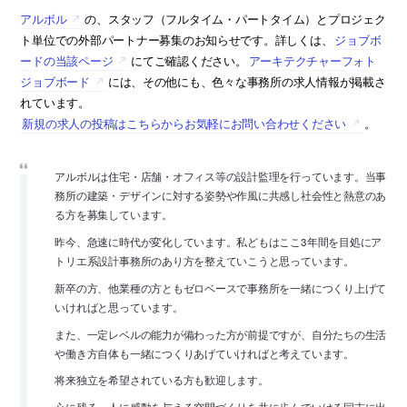
アルボル
の、スタッフ（フルタイム・パートタイム）とプロジェク
ト単位での外部パートナー募集のお知らせです。詳しくは、
ジョブボ
ードの当該ページ
にてご確認ください。
アーキテクチャーフォト
ジョブボード
には、その他にも、色々な事務所の求人情報が掲載さ
れています。
新規の求人の投稿はこちらからお気軽にお問い合わせください
。
アルボルは住宅・店舗・オフィス等の設計監理を行っています。当事
務所の建築・デザインに対する姿勢や作風に共感し社会性と熱意のあ
る方を募集しています。
昨今、急速に時代が変化しています。私どもはここ3年間を目処にア
トリエ系設計事務所のあり方を整えていこうと思っています。
新卒の方、他業種の方ともゼロベースで事務所を一緒につくり上げて
いければと思っています。
また、一定レベルの能力が備わった方が前提ですが、自分たちの生活
や働き方自体も一緒につくりあげていければと考えています。
将来独立を希望されている方も歓迎します。