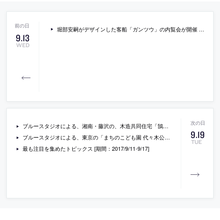
堀部安嗣がデザインした客船「ガンツウ」の内覧会が開催 [2017/10/13]
9
.
13
WED
ブルースタジオによる、湘南・藤沢の、木造共同住宅「鵠ノ杜舎」の内覧会が開催 [2017/10/5]
9
.
19
ブルースタジオによる、東京の「まちのこども園 代々木公園」の内覧会と大島芳彦らのトークイベントが開催 [2017/9/30]
TUE
最も注目を集めたトピックス [期間：2017/9/11-9/17]