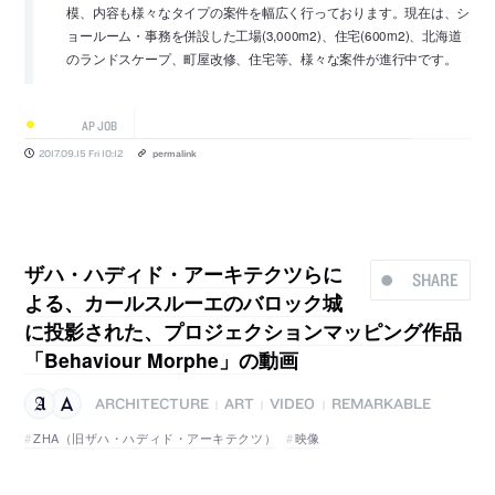
模、内容も様々なタイプの案件を幅広く行っております。現在は、シ
ョールーム・事務を併設した工場(3,000m2)、住宅(600m2)、北海道
のランドスケープ、町屋改修、住宅等、様々な案件が進行中です。
AP JOB
2017.09.15 Fri 10:12
permalink
ザハ・ハディド・アーキテクツらに
SHARE
よる、カールスルーエのバロック城
に投影された、プロジェクションマッピング作品
「Behaviour Morphe」の動画
ARCHITECTURE
ART
VIDEO
REMARKABLE
|
|
|
ZHA（旧ザハ・ハディド・アーキテクツ）
映像