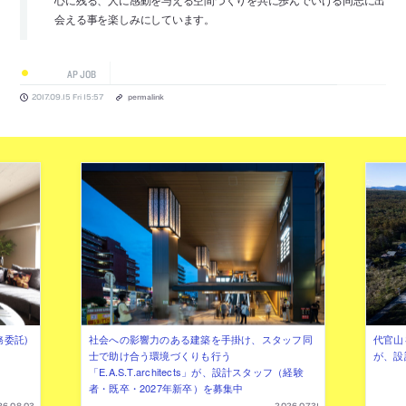
心に残る、人に感動を与える空間づくりを共に歩んでいける同志に出
会える事を楽しみにしています。
AP JOB
2017.09.15 Fri 15:57
permalink
務委託)
社会への影響力のある建築を手掛け、スタッフ同
代官山を
士で助け合う環境づくりも行う
が、設
「E.A.S.T.architects」が、設計スタッフ（経験
者・既卒・2027年新卒）を募集中
26.08.03
2026.07.31