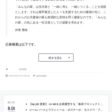
「みんなの家」は生活者と「一緒に考え、一緒につくる」ことを前提
とします。それは最早被災した人々を支援するための建築の先に、こ
れからの公共建築の最も根源的な意味を問う建築なのです。「みんな
の家」の先にある一生活者としての提案を求めます。
伊東 豊雄
応募概要は以下です。
続きを読む
SHARE
2018.08.03 Fri 08:18
permalink
【ap job 更新】 co-labを企画運営する「春蒔プロジェクト株式会社」が、「アシスタント・ディレクター/プロジェクト・マネージャー」「コミュニティ・ファシリテーター/拠点責任者」を募集中
8
.
01
コールハースとウラジミール・ポズナーが、モスクワ・アーバン・フォーラムで行ったトークセッションの動画