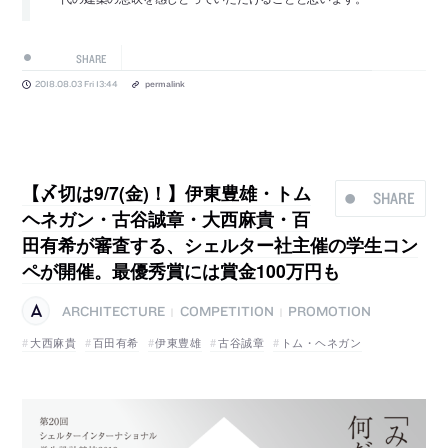
SHARE
2018.08.03 Fri 13:44
permalink
【〆切は9/7(金)！】伊東豊雄・トム
SHARE
ヘネガン・古谷誠章・大西麻貴・百
田有希が審査する、シェルター社主催の学生コン
ペが開催。最優秀賞には賞金100万円も
ARCHITECTURE
COMPETITION
PROMOTION
|
|
大西麻貴
百田有希
伊東豊雄
古谷誠章
トム・ヘネガン