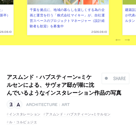
社」
千葉を拠点に、地域の暮らしを楽しくする為の企
建築設
年新卒）
画と運営を行う「株式会社マイキー」が、自社運
が代表
営スペースのプロジェクトマネージャー（設計経
ルタン
験者も歓迎）を募集中
26.08.10
2026.08.10
アスムンド・ハブスティーン=ミケ
SHARE
ルセンによる、サヴォア邸が湖に沈
んでいるようなインスタレーション作品の写真
ARCHITECTURE
ART
|
インスタレーション
アスムンド・ハブスティーン=ミケルセン
ル・コルビュジエ