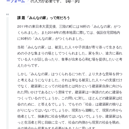
ーフォーム
の入力が必要です。【ap・pr】
課 題 「みんなの家」って何だろう
2011年の東日本大震災後、三陸の町には16軒の「みんなの家」がつ
くられました。また2016年の熊本地震に際しては、仮設住宅団地内
に93軒の「みんなの家」がつくられました。
当初「みんなの家」は、被災した人々や子供達が寄り添って生きるた
めの小さな集まりの場としてつくられました。家を失い、途方に暮れ
ている人々が話し合ったり、食事が出来る心和む場を提供したいと考
えたからです。
しかし「みんなの家」はつくられるにつれて、より大きな意味を持つ
と考えるようになりました。それは単なる被災した人々への支援だけ
でなく、建築家にとっての社会性とは何かという建築家自身に向けら
れた問いかけであるという意味です。建築家は一体誰のために建築を
つくっているのでしょうか。この問いに対し、ほとんどの建築家は社
会のために、と答えるでしょう。でもその「社会」は建築家の独りよ
がりになってはいないでしょうか。現実から遊離して、現実の外から
他者として、抽象的に社会を眺めてはいないでしょうか。建築家はも
っと生活者と同じ目線に立って、社会の内側から現実の社会を眺め、
その地点から提案をする必要があるように思います。