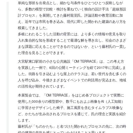
単純な形状を出発点とし、細かな与条件をひとつひとつ反映しなが
ら、多数の模型で比較・検討を重ねていく独自の設計手法「超線形設
計プロセス」を展開してきた藤村龍至氏。評論活動や教育活動に加
え、近年では市民を巻き込み、現代に即した開かれた建築のあり方を
模索してきました。
多岐にわたるこうした活動の背景には、より多くの情報や意見を取り
入れ集合的な知を形成することで最適な解を導き出し、社会のさまざ
まな課題に応えることができるのではないか、という藤村氏の一貫し
た理念を見ることができます。
大宮駅東口駅前の小さな公共施設「OM TERRACE」は、この考え方
を実践した一例で、6回の公開ミーティングを経て2017年に完成しま
した。街路を引き込むような屋上のテラスは、若い世代を含む多くの
人を呼び込み、今後さまざまなイベントでの利活用が見込まれ、地域
の活性化が期待されています。
本展覧会では、「OM TERRACE」をはじめ各プロジェクトで実際に
使用した300余りの模型群や、数千にもおよぶ画像をAI（人工知能）
に学習させデザインした椅子、施工風景を含むタイムラプス映像な
ど、かたちが生み出されるプロセスを通じて、氏の理念と実践を紹介
します。
藤村氏が「ちのかたち」と名づけた開かれたプロセスの先に、次の時
代の建築の息吹を感じとっていただけることと思います。