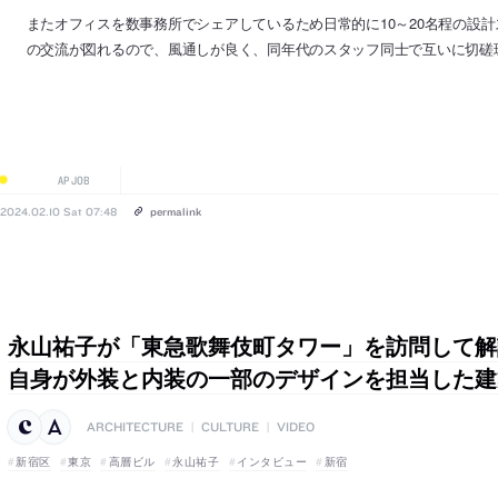
またオフィスを数事務所でシェアしているため日常的に10～20名程の設
の交流が図れるので、風通しが良く、同年代のスタッフ同士で互いに切磋
AP JOB
2024.02.10 Sat 07:48
permalink
永山祐子が「東急歌舞伎町タワー」を訪問して解
自身が外装と内装の一部のデザインを担当した建
ARCHITECTURE
|
CULTURE
|
VIDEO
新宿区
東京
高層ビル
永山祐子
インタビュー
新宿