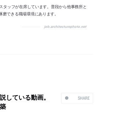
計スタッフが在席しています。普段から他事務所と
琢磨できる職場環境にあります。
job.architecturephoto.net
説している動画。
SHARE
築