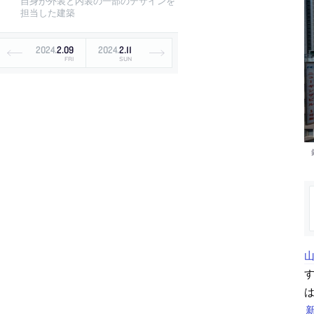
自身が外装と内装の一部のデザインを
担当した建築
2024
.
2
.
09
2024
.
2
.
11
FRI
SUN