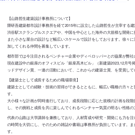
【山路哲生建築設計事務所について】
隈研吾建築都市設計事務所を経て2015年に設立した山路哲生が主宰する
渋谷駅スクランブルスクエアや、中国を中心とした海外の大規模な開発に
また小さな屋台の設計など幅広いスケールで設計をしております。徐々に
加してくれる仲間を募集しています。
都市部では今注目されるベンチャー企業やディベロッパーとの協業が弊社
現在建設中の銀座のオフィスビル「銀座髙木ビル」（新建築2023,12月
ッドデザイン賞、一連の活動において、これからの建築士賞、を受賞して
【建築士として成長するための職場環境】
建築士としての経験・技術の習得ができるとともに、幅広い職種の方々と
す。
大小様々な計画が同時進行しており、成長段階に応じた規模の計画を段階
し、その挑戦と成長を共に楽しんでくれるベンチャー気質の明るい性格の
代表の山路は大学講師を兼務しており、人材育成や研究・開発にも力を注
の時間を大切にし、そのための雑誌や書籍は事務所が負担しています。ま
す。