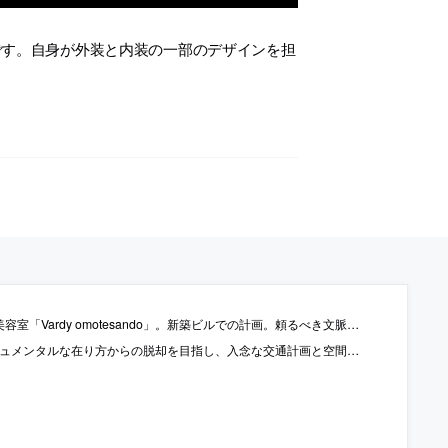
です。自身が外装と内装の一部のデザインを担
。
法を頼りにして8席のセット面を“屏風の様に”納める空間を考案。鏡・開口・タイル壁からなる什器は鏡像と実像を混合し“実際以上の奥行き”も生み出す
間の垂直利用で周辺環境と接続する建築を考案。地域の歴史への敬意も意図して一部で過去の駅舎を原寸で再現する