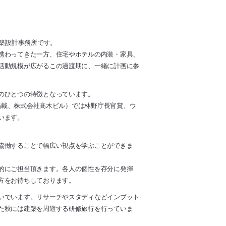
建築設計事務所です。
携わってきた一方、住宅やホテルの内装・家具、
活動規模が広がるこの過渡期に、一緒に計画に参
のひとつの特徴となっています。
号掲載、株式会社髙木ビル）では林野庁長官賞、ウ
います。
協働することで幅広い視点を学ぶことができま
的にご担当頂きます。各人の個性を存分に発揮
方をお待ちしております。
いでいます。リサーチやスタディなどインプット
た秋には建築を周遊する研修旅行を行っていま