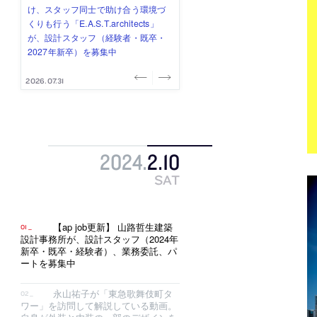
式会社」が、設計スタッフ（経験
み”を作り、リモートワーク主体の働
ー (業務委託) を募集中
け、スタッフ同士で助け合う環境づ
ALA INC.」が、設計スタッフ・アル
者・既卒・2027年新卒）を募集中
き方を実践する「株式会社つぎと」
くりも行う「E.A.S.T.architects」
バイト・事務職を募集中
が、設計スタッフ（経験者・既卒）
が、設計スタッフ（経験者・既卒・
を募集中
2027年新卒）を募集中
2026.08.07
2026.08.03
2026.08.03
2026.07.31
2026.07.30
2024
.
2
.
10
SAT
【ap job更新】 山路哲生建築
設計事務所が、設計スタッフ（2024年
新卒・既卒・経験者）、業務委託、パ
ートを募集中
永山祐子が「東急歌舞伎町タ
ワー」を訪問して解説している動画。