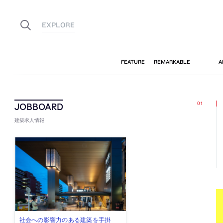
建築求人情報
佐々木慧が主宰する「axonometric株
古民家を軸に全国で“価値循環の仕組
リノベる株式会社が、設計パートナ
社会への影響力のある建築を手掛
代官山を拠点に活動する「梅澤竜也 /