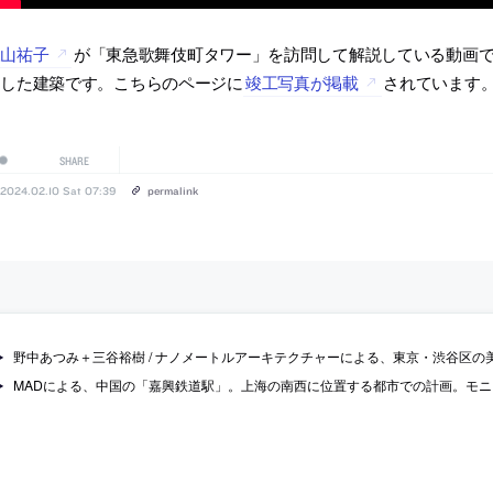
永山祐子
が「東急歌舞伎町タワー」を訪問して解説している動画
当した建築です。こちらのページに
竣工写真が掲載
されています
SHARE
2024.02.10 Sat 07:39
permalink
野中あつみ＋三谷裕樹 / ナノメートルアーキテクチャーによる、東京・渋谷区の美容室「Vardy omotesando」。新築ビルでの計画。頼るべき文脈が希薄な中で、幾何学と寸
MADによる、中国の「嘉興鉄道駅」。上海の南西に位置する都市での計画。モニュメンタルな在り方からの脱却を目指し、入念な交通計画と空