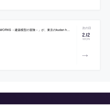
－建築模型の冒険－」が、東京のkudan houseで開催
2
.
12
MON