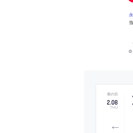
2
.
08
THU