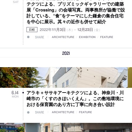
SAT
テクツによる、プリズミックギャラリーでの建築
展「Crossing」の会場写真。両事務所が協働で設
計している、“食”をテーマにした鎌倉の集合住宅
を中心に展示。其々の近作も併せて紹介
2022年
11月3日
–
12月23日
（木）
（金）
日程
SHARE
ARCHITECTURE
/
EXHIBITION
/
FEATURE
2021
アラキ＋ササキアーキテクツによる、神奈川・川
6
.
14
MON
崎市の「くすのきほいくえん」。この敷地環境に
おける保育園のあり方に丁寧に向き合い設計
SHARE
ARCHITECTURE
/
FEATURE