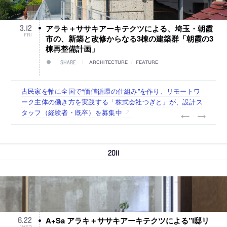
アラキ＋ササキアーキテクツによる、埼玉・朝霞
3
.
12
FRI
市の、新築と改修からなる3棟の建築群「朝霞の3
棟再整備計画」
SHARE
ARCHITECTURE
/
FEATURE
佐々木慧が主宰する「axonometric株式会社」が、設計スタ
古民家を軸に全国で“価値循環の仕組み”を作り、リモートワ
リノベる株式会社が、設計パートナー (業務委託) を募集中
社会への影響力のある建築を手掛け、スタッフ同士で助け合
代官山を拠点に活動する「梅澤竜也 / ALA INC.」が、設計ス
ッフ（経験者・既卒・2027年新卒）を募集中
ーク主体の働き方を実践する「株式会社つぎと」が、設計ス
う環境づくりも行う「E.A.S.T.architects」が、設計スタッフ
タッフ・アルバイト・事務職を募集中
タッフ（経験者・既卒）を募集中
（経験者・既卒・2027年新卒）を募集中
2011
A+Sa アラキ＋ササキアーキテクツによる”I邸リ
6
.
22
WED