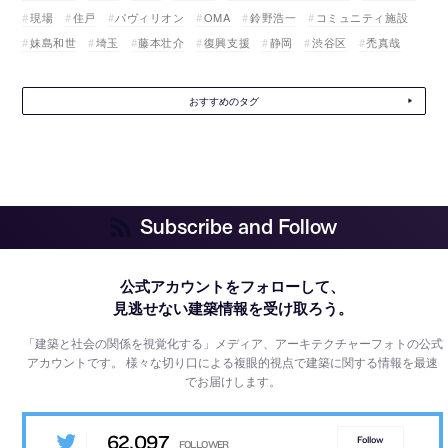
現場
住戸
パヴィリオン
OMA
鈴野浩一
コミュニティ施設
妹島和世
埼玉
藤本壮介
復興支援
静岡
渋谷区
禿真哉
おすすめのタグ
Subscribe and Follow
公式アカウントをフォローして、
見逃せない建築情報を受け取ろう。
「建築と社会の関係を視覚化する」メディア、アーキテクチャーフォトの公式
アカウントです。
様々な切り口による複眼的視点で建築に関する情報を最速
でお届けします。
62,097
Follow