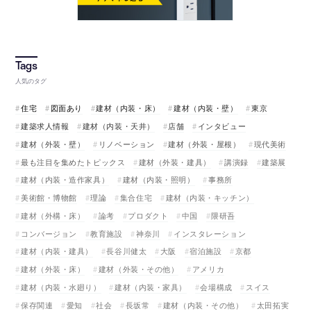
人気のタグ
住宅
図面あり
建材（内装・床）
建材（内装・壁）
東京
建築求人情報
建材（内装・天井）
店舗
インタビュー
建材（外装・壁）
リノベーション
建材（外装・屋根）
現代美術
最も注目を集めたトピックス
建材（外装・建具）
講演録
建築展
建材（内装・造作家具）
建材（内装・照明）
事務所
美術館・博物館
理論
集合住宅
建材（内装・キッチン）
建材（外構・床）
論考
プロダクト
中国
隈研吾
コンバージョン
教育施設
神奈川
インスタレーション
建材（内装・建具）
長谷川健太
大阪
宿泊施設
京都
建材（外装・床）
建材（外装・その他）
アメリカ
建材（内装・水廻り）
建材（内装・家具）
会場構成
スイス
保存関連
愛知
社会
長坂常
建材（内装・その他）
太田拓実