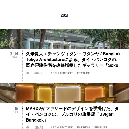
2021
久米貴大＋チャンヴィタン・ワタンヤ / Bangkok
3
.
04
THU
Tokyo Architectureによる、タイ・バンコクの、
既存戸建住宅を改修増築したギャラリー「Sōko」
SHARE
ARCHITECTURE
/
FEATURE
MVRDVがファサードのデザインを手掛けた、タ
1
.
16
SAT
イ・バンコクの、ブルガリの旗艦店「Bvlgari
Bangkok」
SHARE
ARCHITECTURE
/
FASHION
/
FEATURE