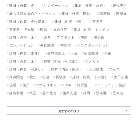
建材（外装・壁）
リノベーション
建材（外装・屋根）
現代美術
最も注目を集めたトピックス
建材（外装・建具）
講演録
建築展
建材（内装・造作家具）
建材（内装・照明）
事務所
美術館・博物館
理論
集合住宅
建材（内装・キッチン）
建材（外構・床）
論考
プロダクト
中国
隈研吾
コンバージョン
教育施設
神奈川
インスタレーション
建材（内装・建具）
長谷川健太
大阪
宿泊施設
京都
建材（外装・床）
建材（外装・その他）
アメリカ
建材（内装・水廻り）
建材（内装・家具）
会場構成
スイス
保存関連
愛知
社会
長坂常
建材（内装・その他）
太田拓実
現場
住戸
パヴィリオン
OMA
鈴野浩一
コミュニティ施設
妹島和世
埼玉
藤本壮介
復興支援
静岡
渋谷区
禿真哉
おすすめのタグ