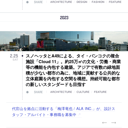
SHARE
ARCHITECTURE
/
DESIGN
/
FASHION
/
FEATURE
2023
スノヘッタとA49による、タイ・バンコクの複合
2
.
25
SAT
施設「Cloud 11」。約25万㎡の文化・労働・商業
等の機能を内包する建築。アジアで有数の緑地面
積が少ない都市の為に、地域に貢献する公共的な
立体庭園を内包する空間を構想。持続可能な都市
の新しいスタンダードも目指す
SHARE
ARCHITECTURE
/
CULTURE
/
FEATURE
佐々木慧が主宰する「axonometric株式会社」が、設計スタ
古民家を軸に全国で“価値循環の仕組み”を作り、リモートワ
リノベる株式会社が、設計パートナー (業務委託) を募集中
社会への影響力のある建築を手掛け、スタッフ同士で助け合
代官山を拠点に活動する「梅澤竜也 / ALA INC.」が、設計ス
ッフ（経験者・既卒・2027年新卒）を募集中
ーク主体の働き方を実践する「株式会社つぎと」が、設計ス
う環境づくりも行う「E.A.S.T.architects」が、設計スタッフ
タッフ・アルバイト・事務職を募集中
タッフ（経験者・既卒）を募集中
（経験者・既卒・2027年新卒）を募集中