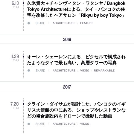
久米貴大＋チャンヴィタン・ワタンヤ / Bangkok
6
.
13
THU
Tokyo Architectureによる、タイ・バンコクの住
宅を改修したヘアサロン「Rikyu by boy Tokyo」
SHARE
ARCHITECTURE
/
FEATURE
2018
オーレ・シェーレンによる、ピクセルで構成され
11
.
29
THU
たようなタイで最も高い、高層タワーの写真
SHARE
ARCHITECTURE
/
VIDEO
/
REMARKABLE
2017
クライン・ダイサムが設計した、バンコクのイギ
7
.
20
THU
リス大使館の中にある、ショップやレストランな
どの複合施設内をドローンで撮影した動画
SHARE
ARCHITECTURE
/
VIDEO