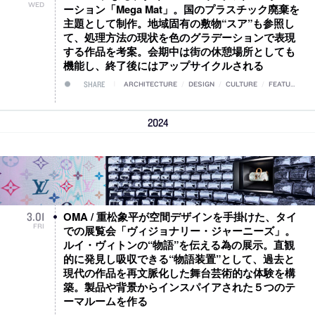
WED
ーション「Mega Mat」。国のプラスチック廃棄を
主題として制作。地域固有の敷物“スア”も参照し
て、処理方法の現状を色のグラデーションで表現
する作品を考案。会期中は街の休憩場所としても
機能し、終了後にはアップサイクルされる
SHARE
ARCHITECTURE
/
DESIGN
/
CULTURE
/
FEATURE
2024
OMA / 重松象平が空間デザインを手掛けた、タイ
3
.
01
FRI
での展覧会「ヴィジョナリー・ジャーニーズ」。
ルイ・ヴィトンの“物語”を伝える為の展示。直観
的に発見し吸収できる“物語装置”として、過去と
現代の作品を再文脈化した舞台芸術的な体験を構
築。製品や背景からインスパイアされた５つのテ
ーマルームを作る