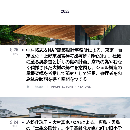
2022
中村拓志＆NAP建築設計事務所による、東京・台
8
.
25
THU
東区の「上野東照宮神符授与所 / 静心所」。社殿
に至る奥参道と祈りの庭の計画。腐朽の為やむな
く伐採された大樹の蘇生を意図し、シェル構造の
屋根架構を考案して部材として活用。参拝者を包
み込み瞑想を導く空間をつくる
SHARE
ARCHITECTURE
/
FEATURE
赤松佳珠子＋大村真也 / CAtによる、広島・因島
2
.
24
THU
の「土生公民館」。少子高齢化が進む町で旧小学