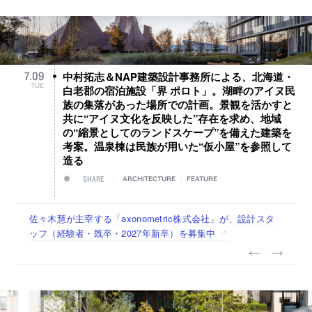
中村拓志＆NAP建築設計事務所による、北海道・
7
.
09
TUE
白老郡の宿泊施設「界 ポロト」。湖畔のアイヌ民
族の集落があった場所での計画。景観を活かすと
共に“アイヌ文化を反映した”存在を求め、地域
の“縮景としてのランドスケープ”を備えた建築を
考案。温泉棟は民族が用いた“仮小屋”を参照して
造る
SHARE
ARCHITECTURE
/
FEATURE
佐々木慧が主宰する「axonometric株式会社」が、設計スタ
古民家を軸に全国で“価値循環の仕組み”を作り、リモートワ
リノベる株式会社が、設計パートナー (業務委託) を募集中
社会への影響力のある建築を手掛け、スタッフ同士で助け合
代官山を拠点に活動する「梅澤竜也 / ALA INC.」が、設計ス
ッフ（経験者・既卒・2027年新卒）を募集中
ーク主体の働き方を実践する「株式会社つぎと」が、設計ス
う環境づくりも行う「E.A.S.T.architects」が、設計スタッフ
タッフ・アルバイト・事務職を募集中
タッフ（経験者・既卒）を募集中
（経験者・既卒・2027年新卒）を募集中