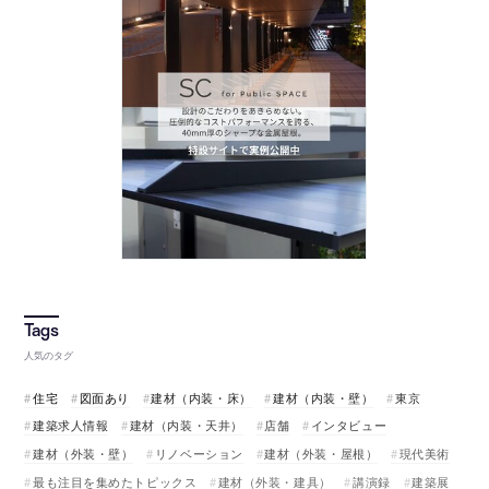
人気のタグ
住宅
図面あり
建材（内装・床）
建材（内装・壁）
東京
建築求人情報
建材（内装・天井）
店舗
インタビュー
建材（外装・壁）
リノベーション
建材（外装・屋根）
現代美術
最も注目を集めたトピックス
建材（外装・建具）
講演録
建築展