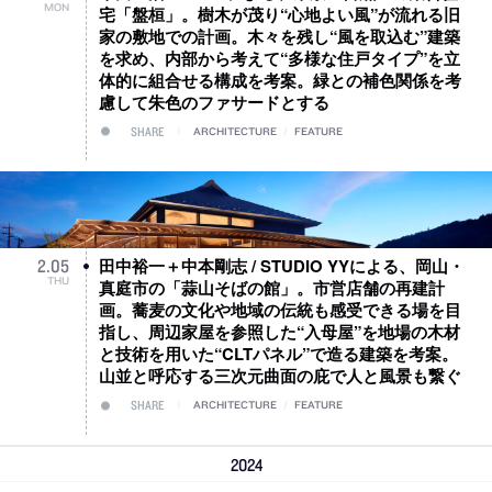
MON
宅「盤桓」。樹木が茂り“心地よい風”が流れる旧
家の敷地での計画。木々を残し“風を取込む”建築
を求め、内部から考えて“多様な住戸タイプ”を立
体的に組合せる構成を考案。緑との補色関係を考
慮して朱色のファサードとする
SHARE
ARCHITECTURE
/
FEATURE
田中裕一＋中本剛志 / STUDIO YYによる、岡山・
2
.
05
THU
真庭市の「蒜山そばの館」。市営店舗の再建計
画。蕎麦の文化や地域の伝統も感受できる場を目
指し、周辺家屋を参照した“入母屋”を地場の木材
と技術を用いた“CLTパネル”で造る建築を考案。
山並と呼応する三次元曲面の庇で人と風景も繋ぐ
SHARE
ARCHITECTURE
/
FEATURE
2024