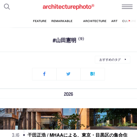
#山田憲明
(9)
おすすめのタグ
2026
干田正浩 / MHAAによる、東京・目黒区の集合住
3
.
16