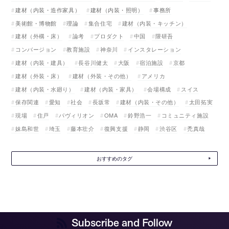
建材（内装・造作家具）
建材（内装・照明）
事務所
美術館・博物館
理論
集合住宅
建材（内装・キッチン）
建材（外構・床）
論考
プロダクト
中国
隈研吾
コンバージョン
教育施設
神奈川
インスタレーション
建材（内装・建具）
長谷川健太
大阪
宿泊施設
京都
建材（外装・床）
建材（外装・その他）
アメリカ
建材（内装・水廻り）
建材（内装・家具）
会場構成
スイス
保存関連
愛知
社会
長坂常
建材（内装・その他）
太田拓実
現場
住戸
パヴィリオン
OMA
鈴野浩一
コミュニティ施設
妹島和世
埼玉
藤本壮介
復興支援
静岡
渋谷区
禿真哉
おすすめのタグ
Subscribe and Follow