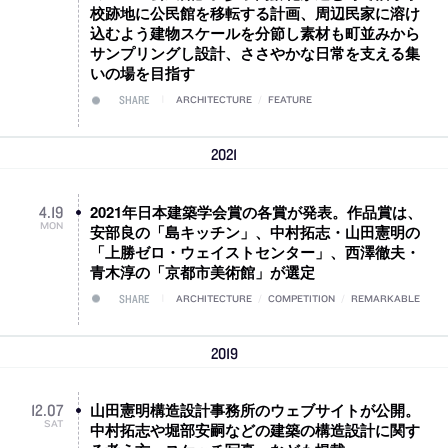
校跡地に公民館を移転する計画、周辺民家に溶け
込むよう建物スケールを分節し素材も町並みから
サンプリングし設計、ささやかな日常を支える集
いの場を目指す
SHARE
ARCHITECTURE
/
FEATURE
2021
2021年日本建築学会賞の各賞が発表。作品賞は、
4
.
19
MON
安部良の「島キッチン」、中村拓志・山田憲明の
「上勝ゼロ・ウェイストセンター」、西澤徹夫・
青木淳の「京都市美術館」が選定
SHARE
ARCHITECTURE
/
COMPETITION
/
REMARKABLE
2019
山田憲明構造設計事務所のウェブサイトが公開。
12
.
07
SAT
中村拓志や堀部安嗣などの建築の構造設計に関す