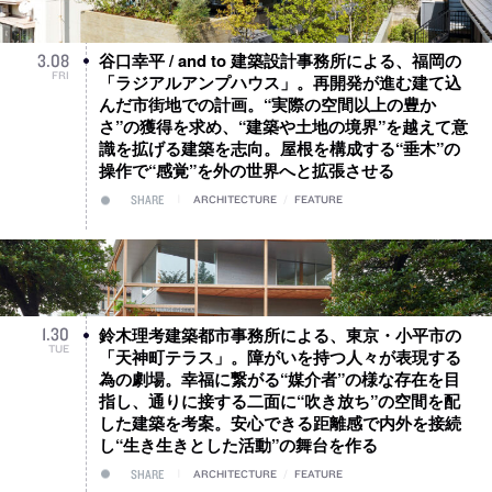
谷口幸平 / and to 建築設計事務所による、福岡の
3
.
08
FRI
「ラジアルアンプハウス」。再開発が進む建て込
んだ市街地での計画。“実際の空間以上の豊か
さ”の獲得を求め、“建築や土地の境界”を越えて意
識を拡げる建築を志向。屋根を構成する“垂木”の
操作で“感覚”を外の世界へと拡張させる
SHARE
ARCHITECTURE
/
FEATURE
鈴木理考建築都市事務所による、東京・小平市の
1
.
30
TUE
「天神町テラス」。障がいを持つ人々が表現する
為の劇場。幸福に繋がる“媒介者”の様な存在を目
指し、通りに接する二面に“吹き放ち”の空間を配
した建築を考案。安心できる距離感で内外を接続
し“生き生きとした活動”の舞台を作る
SHARE
ARCHITECTURE
/
FEATURE