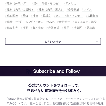
建材（外装・床）
建材（外装・その他）
アメリカ
建材（内装・水廻り）
建材（内装・家具）
会場構成
スイス
保存関連
愛知
社会
長坂常
建材（内装・その他）
太田拓実
現場
住戸
パヴィリオン
OMA
鈴野浩一
コミュニティ施設
妹島和世
埼玉
藤本壮介
復興支援
静岡
渋谷区
禿真哉
おすすめのタグ
Subscribe and Follow
公式アカウントをフォローして、
見逃せない建築情報を受け取ろう。
「建築と社会の関係を視覚化する」メディア、アーキテクチャーフォトの公式
アカウントです。
様々な切り口による複眼的視点で建築に関する情報を最速