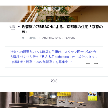
近森穣 / 07BEACHによる、京都市の住宅「京都の
6
.
15
TUE
家」
SHARE
ARCHITECTURE
/
FEATURE
佐々木慧が主宰する「axonometric株式会社」が、設計スタ
古民家を軸に全国で“価値循環の仕組み”を作り、リモートワ
リノベる株式会社が、設計パートナー (業務委託) を募集中
社会への影響力のある建築を手掛け、スタッフ同士で助け合
代官山を拠点に活動する「梅澤竜也 / ALA INC.」が、設計ス
ッフ（経験者・既卒・2027年新卒）を募集中
ーク主体の働き方を実践する「株式会社つぎと」が、設計ス
う環境づくりも行う「E.A.S.T.architects」が、設計スタッフ
タッフ・アルバイト・事務職を募集中
タッフ（経験者・既卒）を募集中
（経験者・既卒・2027年新卒）を募集中
2018