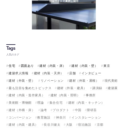
人気のタグ
住宅
図面あり
建材（内装・床）
建材（内装・壁）
東京
建築求人情報
建材（内装・天井）
店舗
インタビュー
建材（外装・壁）
リノベーション
建材（外装・屋根）
現代美術
最も注目を集めたトピックス
建材（外装・建具）
講演録
建築展
建材（内装・造作家具）
建材（内装・照明）
事務所
美術館・博物館
理論
集合住宅
建材（内装・キッチン）
建材（外構・床）
論考
プロダクト
中国
隈研吾
コンバージョン
教育施設
神奈川
インスタレーション
建材（内装・建具）
長谷川健太
大阪
宿泊施設
京都