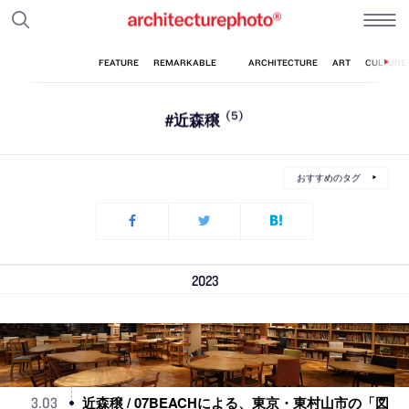
#近森穣
(5)
おすすめのタグ
2023
近森穣 / 07BEACHによる、東京・東村山市の「図
3
.
03