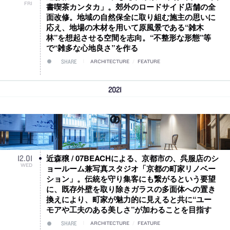
FRI
書喫茶カンタカ」。郊外のロードサイド店舗の全
面改修。地域の自然保全に取り組む施主の思いに
応え、地場の木材を用いて原風景である“雑木
林”を想起させる空間を志向。“不整形な形態”等
で“雑多な心地良さ”を作る
SHARE
ARCHITECTURE
/
FEATURE
2021
近森穣 / 07BEACHによる、京都市の、呉服店のシ
12
.
01
WED
ョールーム兼写真スタジオ「京都の町家リノベー
ション」。伝統を守り集客にも繋がるという要望
に、既存外壁を取り除きガラスの多面体への置き
換えにより、町家が魅力的に見えると共に“ユー
モアや工夫のある美しさ”が加わることを目指す
SHARE
ARCHITECTURE
/
FEATURE