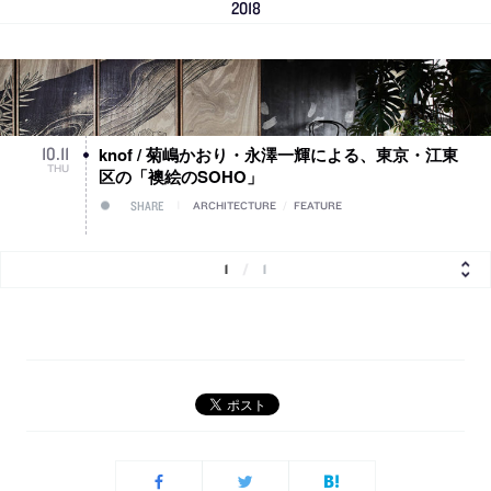
2018
knof / 菊嶋かおり・永澤一輝による、東京・江東
10
.
11
THU
区の「襖絵のSOHO」
SHARE
ARCHITECTURE
/
FEATURE
1
/
1