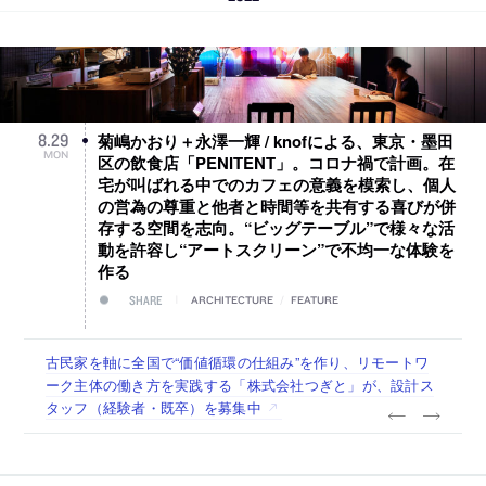
菊嶋かおり＋永澤一輝 / knofによる、東京・墨田
8
.
29
MON
区の飲食店「PENITENT」。コロナ禍で計画。在
宅が叫ばれる中でのカフェの意義を模索し、個人
の営為の尊重と他者と時間等を共有する喜びが併
存する空間を志向。“ビッグテーブル”で様々な活
動を許容し“アートスクリーン”で不均一な体験を
作る
SHARE
ARCHITECTURE
/
FEATURE
古民家を軸に全国で“価値循環の仕組み”を作り、リモートワ
リノベる株式会社が、設計パートナー (業務委託) を募集中
社会への影響力のある建築を手掛け、スタッフ同士で助け合
代官山を拠点に活動する「梅澤竜也 / ALA INC.」が、設計ス
住宅や共同住宅などを手掛け、“合理的でシンプルなデザイ
ーク主体の働き方を実践する「株式会社つぎと」が、設計ス
う環境づくりも行う「E.A.S.T.architects」が、設計スタッフ
タッフ・アルバイト・事務職を募集中
ン”を志向する「PANDA：山本浩三建築設計事務所」が、設
タッフ（経験者・既卒）を募集中
（経験者・既卒・2027年新卒）を募集中
計スタッフ（経験者・既卒・2027年新卒）を募集中