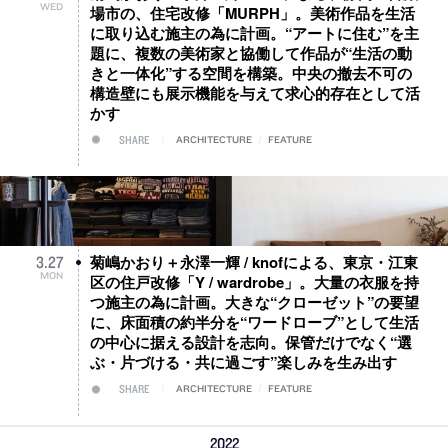
WED
場市の、住宅改修「MURPH」。美術作品を生活
に取り込む施主の為に計画。“アートに住む”を主
題に、複数の美術家と協働して作品が“生活の動
きと一体化”する空間を構築。中央の撤去不可の
構造壁にも展示機能を与えて求心的存在として活
かす
SHARE
ARCHITECTURE
/
FEATURE
菊嶋かおり＋永澤一輝 / knofによる、東京・江東
3
.
27
MON
区の住戸改修「Y / wardrobe」。大量の衣服を持
つ施主の為に計画。大きな“クローゼット”の要望
に、床面積の約半分を“ワードローブ”として生活
の中心に据える設計を志向。保管だけでなく“選
ぶ・片づける・共に過ごす”楽しみを生み出す
SHARE
ARCHITECTURE
/
FEATURE
2022