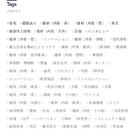
人気のタグ
住宅
図面あり
建材（内装・床）
建材（内装・壁）
東京
建築求人情報
建材（内装・天井）
店舗
インタビュー
建材（外装・壁）
リノベーション
建材（外装・屋根）
現代美術
最も注目を集めたトピックス
建材（外装・建具）
講演録
建築展
建材（内装・造作家具）
建材（内装・照明）
事務所
美術館・博物館
理論
集合住宅
建材（内装・キッチン）
建材（外構・床）
論考
プロダクト
中国
隈研吾
コンバージョン
教育施設
神奈川
インスタレーション
建材（内装・建具）
長谷川健太
大阪
宿泊施設
京都
建材（外装・床）
建材（外装・その他）
アメリカ
建材（内装・水廻り）
建材（内装・家具）
会場構成
スイス
保存関連
愛知
社会
長坂常
建材（内装・その他）
太田拓実
現場
住戸
パヴィリオン
OMA
鈴野浩一
コミュニティ施設
妹島和世
埼玉
藤本壮介
復興支援
静岡
渋谷区
禿真哉