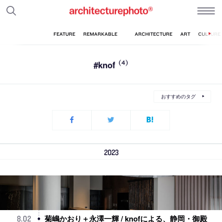
#knof
(4)
おすすめのタグ
2023
菊嶋かおり＋永澤一輝 / knofによる、静岡・御殿
8
.
02