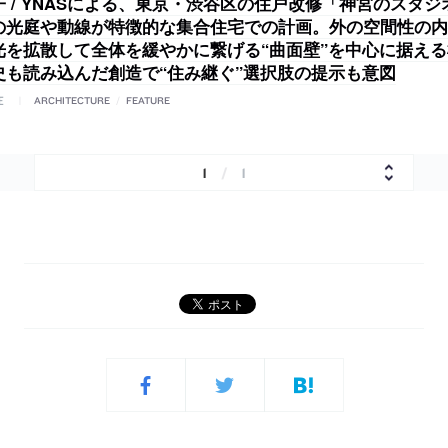
 / YNASによる、東京・渋谷区の住戸改修「神宮のスタジオ
の光庭や動線が特徴的な集合住宅での計画。外の空間性の内
光を拡散して全体を緩やかに繋げる“曲面壁”を中心に据え
史も読み込んだ創造で“住み継ぐ”選択肢の提示も意図
E
ARCHITECTURE
/
FEATURE
1
/
1