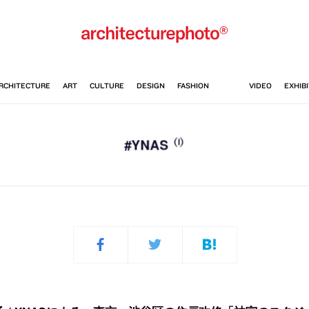
(1)
#YNAS