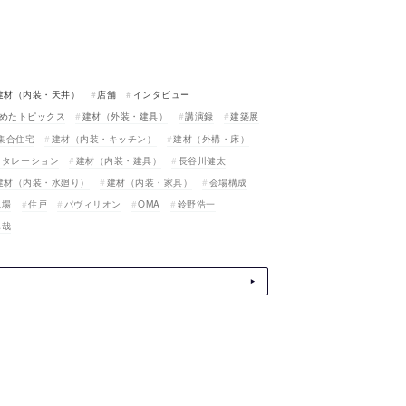
建材（内装・天井）
店舗
インタビュー
めたトピックス
建材（外装・建具）
講演録
建築展
集合住宅
建材（内装・キッチン）
建材（外構・床）
スタレーション
建材（内装・建具）
長谷川健太
建材（内装・水廻り）
建材（内装・家具）
会場構成
現場
住戸
パヴィリオン
OMA
鈴野浩一
真哉