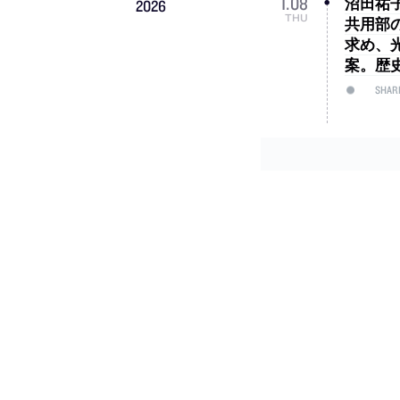
沼田祐子
1
.
08
2026
THU
共用部
求め、
案。歴
SHAR