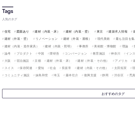
人気のタグ
住宅
図面あり
建材（内装・床）
建材（内装・壁）
東京
建築求人情報
建材（外装・壁）
リノベーション
建材（外装・屋根）
現代美術
最も注目を集
建材（内装・造作家具）
建材（内装・照明）
事務所
美術館・博物館
理論
論考
プロダクト
中国
隈研吾
コンバージョン
教育施設
神奈川
イン
大阪
宿泊施設
京都
建材（外装・床）
建材（外装・その他）
アメリカ
スイス
保存関連
愛知
社会
長坂常
建材（内装・その他）
太田拓実
コミュニティ施設
妹島和世
埼玉
藤本壮介
復興支援
静岡
渋谷区
禿
おすすめのタグ