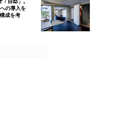
 / 自邸」。
への導入を
る構成を考