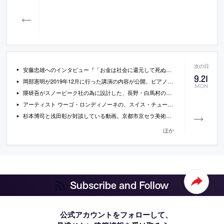
安藤忠雄へのインタビュー『「お金は社会に還元して死ぬ」――「暴走族」安藤忠雄79歳、規格外の人生』が公開。過去の経歴から現在の社会貢献活動までを語る
9
.
21
岡部憲明が2019年12月に行った講演の内容が公開。ピアノ＆ロジャース在籍時代に関わったポンピドゥー・センターでの経験などを語る
MON
隈研吾がスノーピーク社の為に設計した、長野・白馬村の商業施設「snowpeak LANDSTATION HAKUBA」の写真。ショップ、レストラン、カフェと屋外アクティビティを一体化した施設
アーティスト ウーゴ・ロンディノーネの、スイス・チューリッヒのギャラリー エヴァ・プレゼンフーバーでの展覧会「Nuns + Monks」の動画
杉本博司と浅田彰が対談している動画。京都市京セラ美術館での杉本の展示の関連企画として収録されたもの
ほか
Subscribe and Follow
公式アカウントをフォローして、