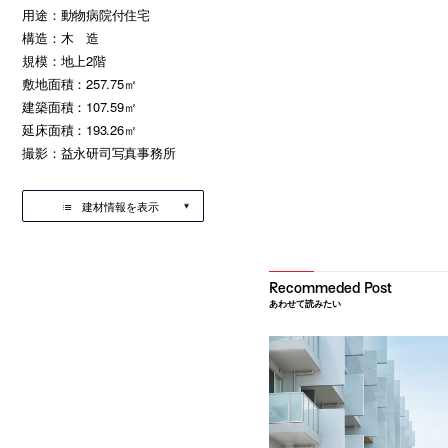
用途：動物病院付住宅
構造：木 造
規模：地上2階
敷地面積：257.75㎡
建築面積：107.59㎡
延床面積：193.26㎡
撮影：益永研司写真事務所
建材情報を表示
あわせて読みたい