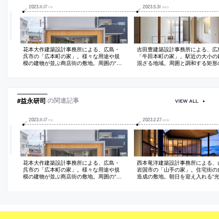
2023
.
11
.
17
2023
.
5
.
31
FRI
WED
花本大作建築設計事務所による、広島・
吉田豊建築設計事務所による、広
呉市の「広本町の家」。様々な用途や規
「牛田本町の家」。駅近の大小の
模の建物が並ぶ商店街の敷地。周囲の“雑
混ざる地域。周囲と調和する矩形
多さ”と連続する在り方を求め、必要諸室
の中に、三世代の居場所を作りつ
を分解して“再構築”した“中心性の弱い構
的な回遊動線”と“様々な抜け”で
成”の建築を考案。街を散策する様な小さ
間体験を創出。将来の生活変化も
な場面が連続する空間を生み出す
れ新たな二世帯住宅への改変も可
#益永研司
の関連記事
VIEW ALL
2023
.
11
.
17
2023
.
2
.
27
FRI
MON
花本大作建築設計事務所による、広島・
西本竜洋建築設計事務所による、
呉市の「広本町の家」。様々な用途や規
岩国市の「山手の家」。住宅街の
模の建物が並ぶ商店街の敷地。周囲の“雑
造成の敷地。朝日を迎え入れる“
多さ”と連続する在り方を求め、必要諸室
溢れた住空間”を目指し、“日の出
を分解して“再構築”した“中心性の弱い構
度”を内包する平面を持つ“ガラス
成”の建築を考案。街を散策する様な小さ
空間を考案。大屋根で建物を覆い
な場面が連続する空間を生み出す
変化”を感じる軒下も作る