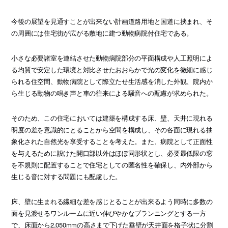
今後の展望を見通すことが出来ない計画道路用地と国道に挟まれ、そ
の周囲には住宅街が広がる敷地に建つ動物病院付住宅である。
小さな必要諸室を連結させた動物病院部分の平面構成や人工照明によ
る均質で安定した環境と対比させたおおらかで光の変化を微細に感じ
られる住空間、動物病院として際立たせ生活感を消した外観、院内か
ら生じる動物の鳴き声と車の往来による騒音への配慮が求められた。
そのため、この住宅においては建築を構成する床、壁、天井に現れる
明度の差を意識的にとることから空間を構成し、その各面に現れる抽
象化された自然光を享受することを考えた。また、病院として正面性
を与えるために設けた開口部以外はほぼ同形状とし、必要最低限の窓
を不規則に配置することで住宅としての匿名性を確保し、内外部から
生じる音に対する問題にも配慮した。
床、壁に生まれる繊細な差を感じとることが出来るよう同時に多数の
面を見渡せるワンルームに近い伸びやかなプランニングとする一方
で、床面から2,050mmの高さまで下げた垂壁が天井面を格子状に分割