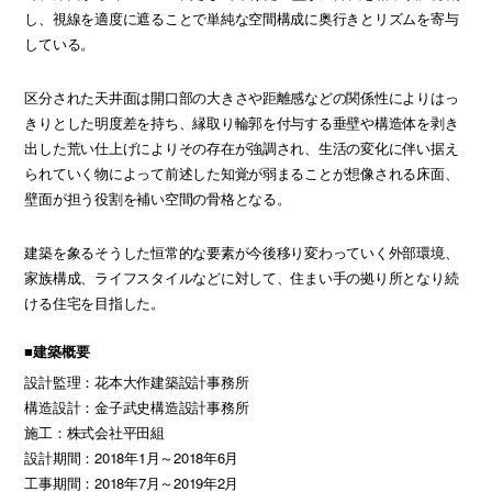
し、視線を適度に遮ることで単純な空間構成に奥行きとリズムを寄与
している。
区分された天井面は開口部の大きさや距離感などの関係性によりはっ
きりとした明度差を持ち、縁取り輪郭を付与する垂壁や構造体を剥き
出した荒い仕上げによりその存在が強調され、生活の変化に伴い据え
られていく物によって前述した知覚が弱まることが想像される床面、
壁面が担う役割を補い空間の骨格となる。
建築を象るそうした恒常的な要素が今後移り変わっていく外部環境、
家族構成、ライフスタイルなどに対して、住まい手の拠り所となり続
ける住宅を目指した。
■建築概要
設計監理：花本大作建築設計事務所
構造設計：金子武史構造設計事務所
施工：株式会社平田組
設計期間：2018年1月～2018年6月
工事期間：2018年7月～2019年2月