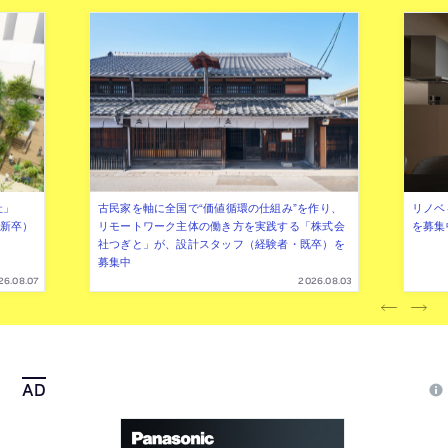
社」
古民家を軸に全国で“価値循環の仕組み”を作り、
リノベ
年新卒）
リモートワーク主体の働き方を実践する「株式会
を募集
社つぎと」が、設計スタッフ（経験者・既卒）を
募集中
26.08.07
2026.08.03