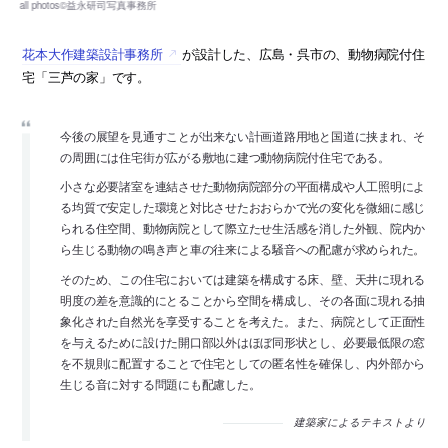
花本大作建築設計事務所
が設計した、広島・呉市の、動物病院付住
宅「三芦の家」です。
今後の展望を見通すことが出来ない計画道路用地と国道に挟まれ、そ
の周囲には住宅街が広がる敷地に建つ動物病院付住宅である。
小さな必要諸室を連結させた動物病院部分の平面構成や人工照明によ
る均質で安定した環境と対比させたおおらかで光の変化を微細に感じ
られる住空間、動物病院として際立たせ生活感を消した外観、院内か
ら生じる動物の鳴き声と車の往来による騒音への配慮が求められた。
そのため、この住宅においては建築を構成する床、壁、天井に現れる
明度の差を意識的にとることから空間を構成し、その各面に現れる抽
象化された自然光を享受することを考えた。また、病院として正面性
を与えるために設けた開口部以外はほぼ同形状とし、必要最低限の窓
を不規則に配置することで住宅としての匿名性を確保し、内外部から
生じる音に対する問題にも配慮した。
建築家によるテキストより