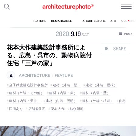
2020
.
9
.
19
SAT
花本大作建築設計事務所によ
SHARE
る、広島・呉市の、動物病院付
住宅「三芦の家」
ARCHITECTURE
FEATURE
|
金子武史構造設計事務所
建材（外装・壁）
建材（外装・屋根）
建材（外装・その他）
建材（内装・床）
建材（内装・壁）
建材（内装・天井）
建材（内装・照明）
建材（外構・植栽）
住宅
図面あり
店舗兼住宅
花本大作
益永研司