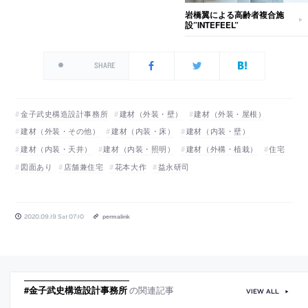
岩橋翼による高齢者複合施
設”INTEFEEL”
SHARE
金子武史構造設計事務所
建材（外装・壁）
建材（外装・屋根）
建材（外装・その他）
建材（内装・床）
建材（内装・壁）
建材（内装・天井）
建材（内装・照明）
建材（外構・植栽）
住宅
図面あり
店舗兼住宅
花本大作
益永研司
2020.09.19 Sat 07:10
permalink
#金子武史構造設計事務所
の関連記事
VIEW ALL