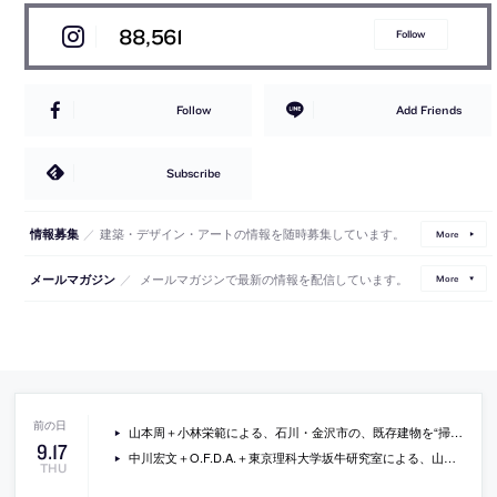
88,561
Follow
Follow
Add Friends
Subscribe
／
建築・デザイン・アートの情報を随時募集しています。
情報募集
More
／
メールマガジンで最新の情報を配信しています。
メールマガジン
More
山本周＋小林栄範による、石川・金沢市の、既存建物を“掃除”することで生き生きとした場を生み出した建築プロジェクト「問屋町の大掃除」と、そのプロセスと考え方を綴った論考「リノベーションからの脱線」
9
.
17
中川宏文＋O.F.D.A.＋東京理科大学坂牛研究室による、山梨・富士吉田市の、塀「optical drops」
THU