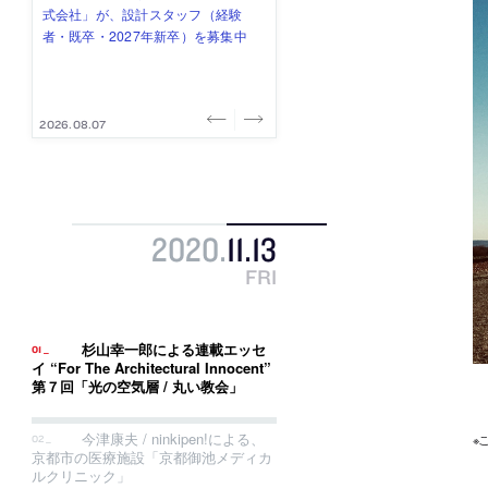
式会社」が、設計スタッフ（経験
み”を作り、リモートワーク主体の働
ー (業務委託) を募集中
け、スタッフ同士で助け合う環境づ
ALA INC.」が、設計スタッフ・アル
者・既卒・2027年新卒）を募集中
き方を実践する「株式会社つぎと」
くりも行う「E.A.S.T.architects」
バイト・事務職を募集中
が、設計スタッフ（経験者・既卒）
が、設計スタッフ（経験者・既卒・
を募集中
2027年新卒）を募集中
2026.08.07
2026.08.03
2026.08.03
2026.07.31
2026.07.30
2020
.
11
.
13
FRI
杉山幸一郎による連載エッセ
イ “For The Architectural Innocent”
第７回「光の空気層 / 丸い教会」
今津康夫 / ninkipen!による、
※
京都市の医療施設「京都御池メディカ
ルクリニック」