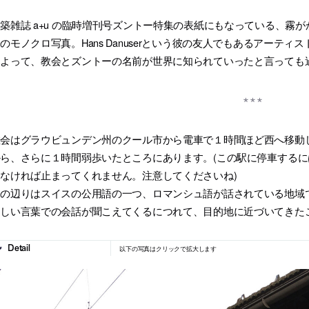
築雑誌 a+u の臨時増刊号ズントー特集の表紙にもなっている、霧
のモノクロ写真。Hans Danuserという彼の友人でもあるアーテ
によって、教会とズントーの名前が世界に知られていったと言っても
会はグラウビュンデン州のクール市から電車で１時間ほど西へ移動したところに
から、さらに１時間弱歩いたところにあります。(この駅に停車する
なければ止まってくれません。注意してくださいね)
この辺りはスイスの公用語の一つ、ロマンシュ語が話されている地域
らしい言葉での会話が聞こえてくるにつれて、目的地に近づいてきた
以下の写真はクリックで拡大します