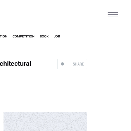
tectural
SHARE