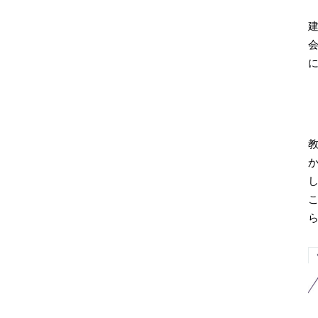
建
会
教
し