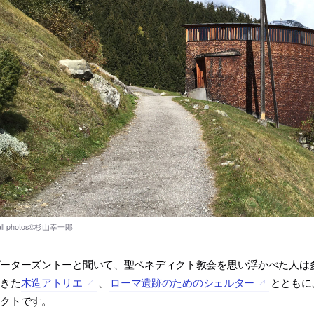
ピーターズントーと聞いて、聖ベネディクト教会を思い浮かべた人は
てきた
木造アトリエ
、
ローマ遺跡のためのシェルター
とともに
ェクトです。