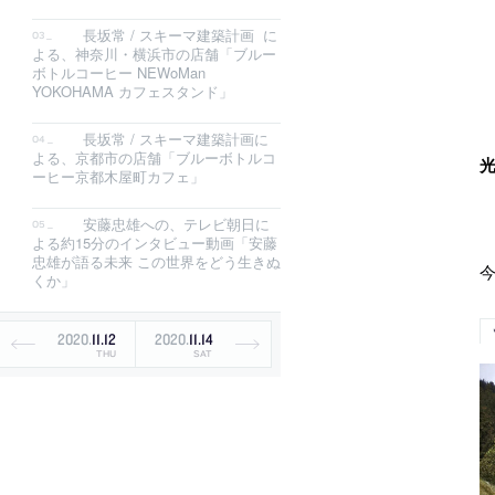
長坂常 / スキーマ建築計画 に
よる、神奈川・横浜市の店舗「ブルー
ボトルコーヒー NEWoMan
YOKOHAMA カフェスタンド」
長坂常 / スキーマ建築計画に
よる、京都市の店舗「ブルーボトルコ
光
ーヒー京都木屋町カフェ」
安藤忠雄への、テレビ朝日に
よる約15分のインタビュー動画「安藤
忠雄が語る未来 この世界をどう生きぬ
今
くか」
2020
.
11
.
12
2020
.
11
.
14
THU
SAT