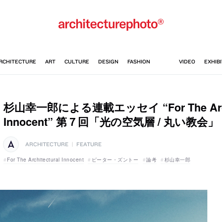
杉山幸一郎による連載エッセイ “For The Archi
Innocent” 第７回「光の空気層 / 丸い教会」
ARCHITECTURE
|
FEATURE
For The Architectural Innocent
ピーター・ズントー
論考
杉山幸一郎