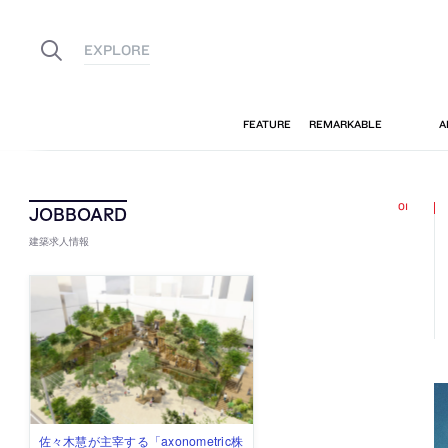
建築求人情報
佐々木慧が主宰する「axonometric株
古民家を軸に全国で“価値循環の仕組
リノベる株式会社が、設計パートナ
社会への影響力のある建築を手掛
代官山を拠点に活動する「梅澤竜也 /