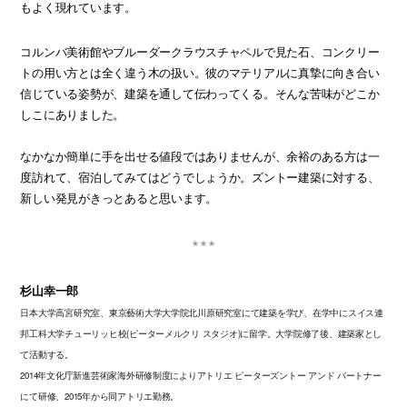
もよく現れています。
コルンバ美術館やブルーダークラウスチャペルで見た石、コンクリー
トの用い方とは全く違う木の扱い。彼のマテリアルに真摯に向き合い
信じている姿勢が、建築を通して伝わってくる。そんな苦味がどこか
しこにありました。
なかなか簡単に手を出せる値段ではありませんが、余裕のある方は一
度訪れて、宿泊してみてはどうでしょうか。ズントー建築に対する、
新しい発見がきっとあると思います。
杉山幸一郎
日本大学高宮研究室、東京藝術大学大学院北川原研究室にて建築を学び、在学中にスイス連
邦工科大学チューリッヒ校(ピーターメルクリ スタジオ)に留学。大学院修了後、建築家とし
て活動する。
2014年文化庁新進芸術家海外研修制度によりアトリエ ピーターズントー アンド パートナー
にて研修、2015年から同アトリエ勤務。