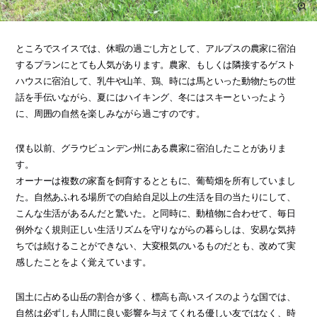
ところでスイスでは、休暇の過ごし方として、アルプスの農家に宿泊
するプランにとても人気があります。農家、もしくは隣接するゲスト
ハウスに宿泊して、乳牛や山羊、鶏、時には馬といった動物たちの世
話を手伝いながら、夏にはハイキング、冬にはスキーといったよう
に、周囲の自然を楽しみながら過ごすのです。
僕も以前、グラウビュンデン州にある農家に宿泊したことがありま
す。
オーナーは複数の家畜を飼育するとともに、葡萄畑を所有していまし
た。自然あふれる場所での自給自足以上の生活を目の当たりにして、
こんな生活があるんだと驚いた。と同時に、動植物に合わせて、毎日
例外なく規則正しい生活リズムを守りながらの暮らしは、安易な気持
ちでは続けることができない、大変根気のいるものだとも、改めて実
感したことをよく覚えています。
国土に占める山岳の割合が多く、標高も高いスイスのような国では、
自然は必ずしも人間に良い影響を与えてくれる優しい友ではなく、時