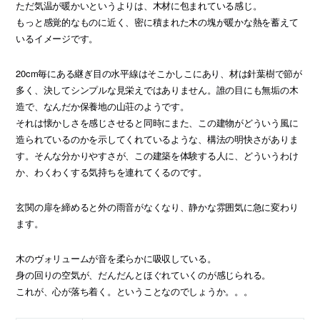
ただ気温が暖かいというよりは、木材に包まれている感じ。
もっと感覚的なものに近く、密に積まれた木の塊が暖かな熱を蓄えて
いるイメージです。
20cm毎にある継ぎ目の水平線はそこかしこにあり、材は針葉樹で節が
多く、決してシンプルな見栄えではありません。誰の目にも無垢の木
造で、なんだか保養地の山荘のようです。
それは懐かしさを感じさせると同時にまた、この建物がどういう風に
造られているのかを示してくれているような、構法の明快さがありま
す。そんな分かりやすさが、この建築を体験する人に、どういうわけ
か、わくわくする気持ちを連れてくるのです。
玄関の扉を締めると外の雨音がなくなり、静かな雰囲気に急に変わり
ます。
木のヴォリュームが音を柔らかに吸収している。
身の回りの空気が、だんだんとほぐれていくのが感じられる。
これが、心が落ち着く。ということなのでしょうか。。。