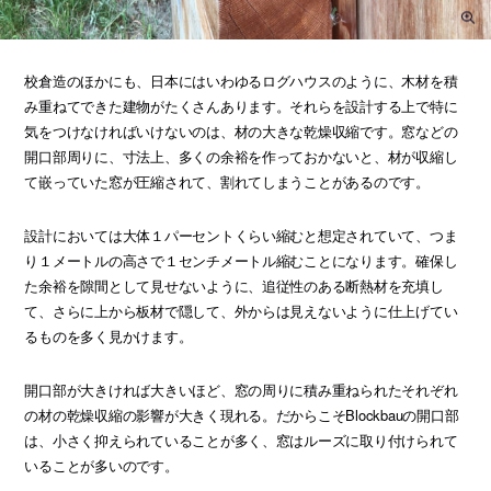
校倉造のほかにも、日本にはいわゆるログハウスのように、木材を積
み重ねてできた建物がたくさんあります。それらを設計する上で特に
気をつけなければいけないのは、材の大きな乾燥収縮です。窓などの
開口部周りに、寸法上、多くの余裕を作っておかないと、材が収縮し
て嵌っていた窓が圧縮されて、割れてしまうことがあるのです。
設計においては大体１パーセントくらい縮むと想定されていて、つま
り１メートルの高さで１センチメートル縮むことになります。確保し
た余裕を隙間として見せないように、追従性のある断熱材を充填し
て、さらに上から板材で隠して、外からは見えないように仕上げてい
るものを多く見かけます。
開口部が大きければ大きいほど、窓の周りに積み重ねられたそれぞれ
の材の乾燥収縮の影響が大きく現れる。だからこそBlockbauの開口部
は、小さく抑えられていることが多く、窓はルーズに取り付けられて
いることが多いのです。