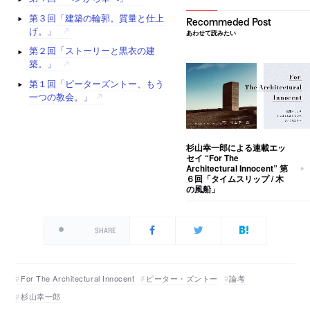
第３回「建築の輪郭。質量と仕上
げ。」
あわせて読みたい
第２回「ストーリーと黒衣の建
築。」
第１回「ピーターズントー、もう
一つの教会。」
杉山幸一郎による連載エッ
セイ “For The
Architectural Innocent” 第
６回「タイムスリップ / 木
の風船」
SHARE
For The Architectural Innocent
ピーター・ズントー
論考
杉山幸一郎