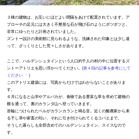
３棟の建物は、お互いにほどよい間隔をあけて配置されています。ア
プローチの足元には大きく不整形な石が飛び石のようにポツポツと、
非常にゆったりと計画されていました。
ズントー設計の美術館に見られるような、洗練された印象とは少し違
って、ざっくりとした荒々しさがあります。
ここで、ハルデンシュタインという人口約千人の村の中に位置するズ
ントーアトリエを思い浮かべてください。(
第４回の記事を参考にして
ください
)
このアトリエ建築には、写真からだけではわからないことがありま
す。
６月になると山羊やアルパカが、食物である豊富な草を求めて建物の
横を通って、裏のカランダ山へ登っていきます。
首輪につけられたベルがカランカランと鳴る音。近くの酪農家から来
る干し草や家畜の匂い、それに引き付けられてくるコバエまで。
そうした暮らしも全部含めてのハルデンシュタイン、スイスなので
す。