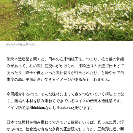
伝統木造建築と聞くと、日本の在来軸組工法。つまり、柱と梁の骨組
みがあって、柱の間に筋交いがかけられ、漆喰塗りの土壁で仕上げて
あったり、障子や襖といった間仕切りが計画されたり。と軽やかで自
由度の高い平面計画ができるイメージがあるかもしれません。
今回紹介するのは、そんな線材によって点をつないでいく構法ではな
く、無垢の木材を積み重ねてできているスイスの伝統木造建築です。
ドイツ語ではStrickbauないしBlockbauと呼びます。
日本で無垢材を積み重ねてできている建築といえば、真っ先に思い浮
かぶのは、校倉造で有名な奈良の正倉院でしょうか。三角形に近い断