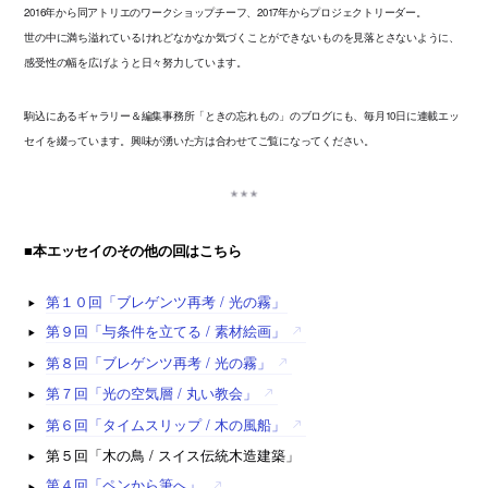
2016年から同アトリエのワークショップチーフ、2017年からプロジェクトリーダー。
世の中に満ち溢れているけれどなかなか気づくことができないものを見落とさないように、
感受性の幅を広げようと日々努力しています。
駒込にあるギャラリー＆編集事務所「ときの忘れもの」のブログにも、毎月10日に連載エッ
セイを綴っています。興味が湧いた方は合わせてご覧になってください。
■本エッセイのその他の回はこちら
第１０回「ブレゲンツ再考 / 光の霧」
第９回「与条件を立てる / 素材絵画」
第８回「ブレゲンツ再考 / 光の霧」
第７回「光の空気層 / 丸い教会」
第６回「タイムスリップ / 木の風船」
第５回「木の鳥 / スイス伝統木造建築」
第４回「ペンから筆へ」