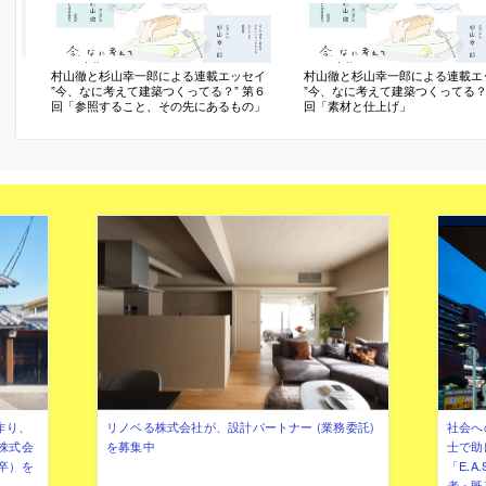
村山徹と杉山幸一郎による連載エッセイ
村山徹と杉山幸一郎による連載エ
”今、なに考えて建築つくってる？” 第６
”今、なに考えて建築つくってる？”
回「参照すること、その先にあるもの」
回「素材と仕上げ」
作り、
リノベる株式会社が、設計パートナー (業務委託)
社会へ
株式会
を募集中
士で助
卒）を
「E.A
者・既