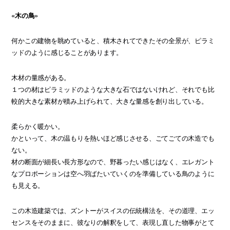
«木の鳥»
何かこの建物を眺めていると、積木されてできたその全景が、ピラミ
ッドのように感じることがあります。
木材の量感がある。
１つの材はピラミッドのような大きな石ではないけれど、それでも比
較的大きな素材が積み上げられて、大きな量感を創り出している。
柔らかく暖かい。
かといって、木の温もりを熱いほど感じさせる、ごてごての木造でも
ない。
材の断面が細長い長方形なので、野暮ったい感じはなく、エレガント
なプロポーションは空へ羽ばたいていくのを準備している鳥のように
も見える。
この木造建築では、ズントーがスイスの伝統構法を、その道理、エッ
センスをそのままに、彼なりの解釈をして、表現し直した物事がとて