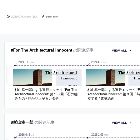
2020.07.13 Mon 12:01
permalink
#For The Architectural Innocent
の関連記事
VIEW ALL
2021
.
6
.
13
2021
.
4
.
13
SUN
TUE
杉山幸一郎による連載エッセイ “For The
杉山幸一郎による連載エッセイ “For
Architectural Innocent” 第１０回「石の編
Architectural Innocent” 第９
みもの / 浮かび上がるカタチ」
立てる / 素材絵画」
#杉山幸一郎
の関連記事
VIEW ALL
2026
.
6
.
15
2025
.
2
.
03
MON
MON