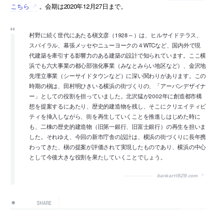
こちら
。会期は2020年12月27日まで。
村野に続く世代にあたる槇文彦（1928～）は、ヒルサイドテラス、
スパイラル、幕張メッセやニューヨークの４WTCなど、国内外で現
代建築を牽引する影響力のある建築の設計で知られています。ここ横
浜でも六大事業の都心部強化事業（みなとみらい地区など）、金沢地
先埋立事業（シーサイドタウンなど）に深い関わりがあります。この
時期の槇は、田村明ひきいる横浜の街づくりの、「アーバンデザイナ
ー」としての役割を担っていました。北沢猛が2002年に創造都市構
想を提案するにあたり、歴史的建造物を残し、そこにクリエイティビ
ティを挿入しながら、街を再生していくことを推進しはじめた時に
も、二棟の歴史的建造物（旧第一銀行、旧富士銀行）の再生を担いま
した。それゆえ、今回の新市庁舎の設計は、横浜の街づくりに長年携
わってきた、槇の提案が評価されて実現したものであり、横浜の中心
として今後大きな役割を果たしていくことでしょう。
bankart1929.com
SHARE