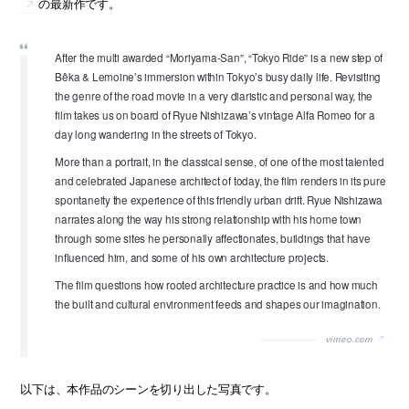
の最新作です。
After the multi awarded “Moriyama-San”, “Tokyo Ride” is a new step of
Bêka & Lemoine’s immersion within Tokyo’s busy daily life. Revisiting
the genre of the road movie in a very diaristic and personal way, the
film takes us on board of Ryue Nishizawa’s vintage Alfa Romeo for a
day long wandering in the streets of Tokyo.
More than a portrait, in the classical sense, of one of the most talented
and celebrated Japanese architect of today, the film renders in its pure
spontaneity the experience of this friendly urban drift. Ryue Nishizawa
narrates along the way his strong relationship with his home town
through some sites he personally affectionates, buildings that have
influenced him, and some of his own architecture projects.
The film questions how rooted architecture practice is and how much
the built and cultural environment feeds and shapes our imagination.
vimeo.com
以下は、本作品のシーンを切り出した写真です。