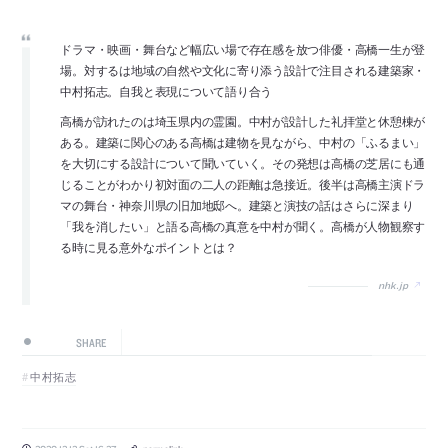
ドラマ・映画・舞台など幅広い場で存在感を放つ俳優・高橋一生が登
場。対するは地域の自然や文化に寄り添う設計で注目される建築家・
中村拓志。自我と表現について語り合う
高橋が訪れたのは埼玉県内の霊園。中村が設計した礼拝堂と休憩棟が
ある。建築に関心のある高橋は建物を見ながら、中村の「ふるまい」
を大切にする設計について聞いていく。その発想は高橋の芝居にも通
じることがわかり初対面の二人の距離は急接近。後半は高橋主演ドラ
マの舞台・神奈川県の旧加地邸へ。建築と演技の話はさらに深まり
「我を消したい」と語る高橋の真意を中村が聞く。高橋が人物観察す
る時に見る意外なポイントとは？
nhk.jp
SHARE
中村拓志