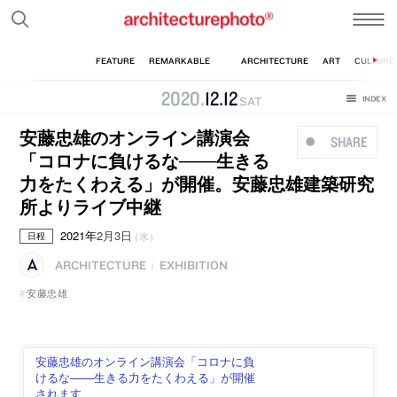
2020
.
12
.
12
SAT
安藤忠雄のオンライン講演会
SHARE
「コロナに負けるな───生きる
力をたくわえる」が開催。安藤忠雄建築研究
所よりライブ中継
2021年
2月3日
（水）
日程
ARCHITECTURE
EXHIBITION
|
安藤忠雄
安藤忠雄のオンライン講演会「コロナに負
けるな───生きる力をたくわえる」が開催
されます