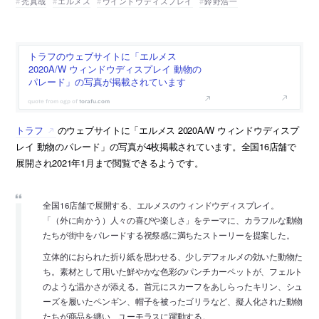
禿真哉
エルメス
ウインドウディスプレイ
鈴野浩一
トラフのウェブサイトに「エルメス
2020A/W ウィンドウディスプレイ 動物の
パレード」の写真が掲載されています
torafu.com
トラフ
のウェブサイトに「エルメス 2020A/W ウィンドウディスプ
レイ 動物のパレード」の写真が4枚掲載されています。全国16店舗で
展開され2021年1月まで閲覧できるようです。
全国16店舗で展開する、エルメスのウィンドウディスプレイ。
「（外に向かう）人々の喜びや楽しさ」をテーマに、カラフルな動物
たちが街中をパレードする祝祭感に満ちたストーリーを提案した。
立体的におられた折り紙を思わせる、少しデフォルメの効いた動物た
ち。素材として用いた鮮やかな色彩のパンチカーペットが、フェルト
のような温かさが添える。首元にスカーフをあしらったキリン、シュ
ーズを履いたペンギン、帽子を被ったゴリラなど、擬人化された動物
たちが商品を纏い、ユーモラスに躍動する。