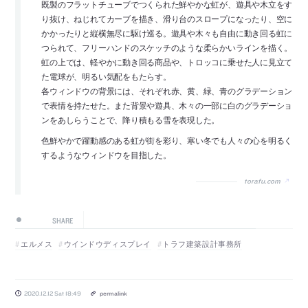
既製のフラットチューブでつくられた鮮やかな虹が、遊具や木立をす
り抜け、ねじれてカーブを描き、滑り台のスロープになったり、空に
かかったりと縦横無尽に駆け巡る。遊具や木々も自由に動き回る虹に
つられて、フリーハンドのスケッチのような柔らかいラインを描く。
虹の上では、軽やかに動き回る商品や、トロッコに乗せた人に見立て
た電球が、明るい気配をもたらす。
各ウィンドウの背景には、それぞれ赤、黄、緑、青のグラデーション
で表情を持たせた。また背景や遊具、木々の一部に白のグラデーショ
ンをあしらうことで、降り積もる雪を表現した。
色鮮やかで躍動感のある虹が街を彩り、寒い冬でも人々の心を明るく
するようなウィンドウを目指した。
torafu.com
SHARE
エルメス
ウインドウディスプレイ
トラフ建築設計事務所
2020.12.12 Sat 18:49
permalink