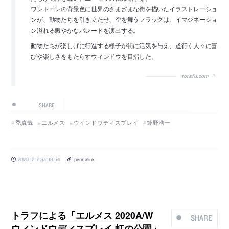
ワントーンの背景色に世界のさまざまな街を描いたイラストレーショ
ンが、動物たちを引き立たせ、空を舞うフラッグは、イマジネーショ
ン溢れる賑やかなパレードを演出する。
動物たちが楽しげに行進する様子が街に活気を与え、道行く人々に喜
びや楽しさをもたらすウィンドウを目指した。
torafu.com
SHARE
禿真哉
エルメス
ウインドウディスプレイ
鈴野浩一
2020.12.12 Sat 18:54
permalink
トラフによる「エルメス 2020A/W
SHARE
ウィンドウディスプレイ 虹の公園」