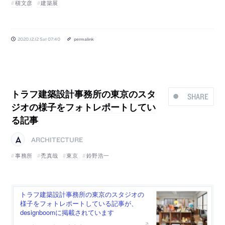
槇文彦
建築展
2020.12.12 Sat 07:40
permalink
トラフ建築設計事務所の東京のスタ
SHARE
ジオの様子をフォトレポートしてい
る記事
ARCHITECTURE
事務所
禿真哉
東京
鈴野浩一
トラフ建築設計事務所の東京のスタジオの
様子をフォトレポートしている記事が、
designboomに掲載されています