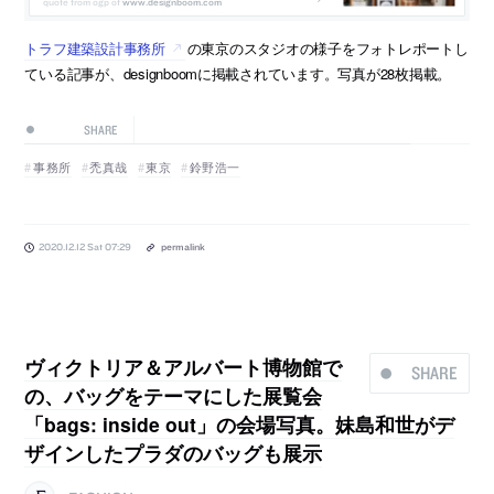
www.designboom.com
トラフ建築設計事務所
の東京のスタジオの様子をフォトレポートし
ている記事が、designboomに掲載されています。写真が28枚掲載。
SHARE
事務所
禿真哉
東京
鈴野浩一
2020.12.12 Sat 07:29
permalink
ヴィクトリア＆アルバート博物館で
SHARE
の、バッグをテーマにした展覧会
「bags: inside out」の会場写真。妹島和世がデ
ザインしたプラダのバッグも展示