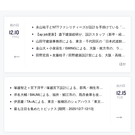
永山祐子とNTTファシリティーズが設計を手掛けている「ドバイ国際博覧会 日本館」の写真が公開。アラベスクと日本の麻の葉文様を組み合わせたファサード・デザインが特徴的
12
.
10
【ap job更新】 森下建築総研が、設計スタッフ（新卒・経験者）を募集中
THU
山田守建築事務所による、東京・千代田区の「日本武道館」。1964年に山田守が完成させた建築を増築・改修
金山大＋小泉宙生 / SWINGによる、大阪・枚方市の、ランドリーショップの改修「CLEANING&LAUNDRY MIYAKOYA」
田野宏昌＋友藤桂子 / 田野建築設計室による、大阪・高槻市の住宅「高槻の家」
ほか
塚越智之＋宮下淳平 / 塚越宮下設計による、群馬・桐生市の住宅「大屋根の小さな家」
12
.
15
岸名大輔 / BAUMによる、福井・鯖江市の、既存倉庫を改修した店舗「土直漆器」
TUE
伊原慶 / TA+Aによる、東京・板橋区のシェアハウス「東京合宿所」
最も注目を集めたトピックス [期間：2020/12/7-12/13]