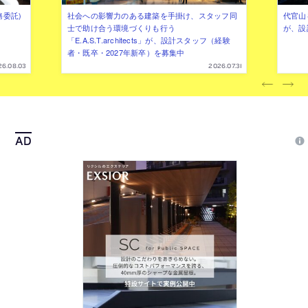
務委託)
社会への影響力のある建築を手掛け、スタッフ同
代官山を
士で助け合う環境づくりも行う
が、設
「E.A.S.T.architects」が、設計スタッフ（経験
者・既卒・2027年新卒）を募集中
26.08.03
2026.07.31