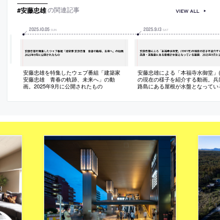
#安藤忠雄
の関連記事
VIEW ALL
2025
.
10
.
05
2025
.
9
.
13
SUN
SAT
安藤忠雄を特集したウェブ番組「建築家
安藤忠雄による「本福寺水御堂」(1
安藤忠雄 青春の軌跡、未来へ」の動
の現在の様子を紹介する動画。兵
画。2025年9月に公開されたもの
路島にある屋根が水盤となってい
築。2025年9月に公開されたもの