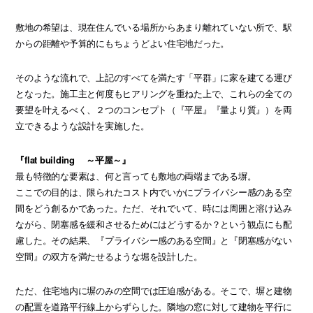
敷地の希望は、現在住んでいる場所からあまり離れていない所で、駅
からの距離や予算的にもちょうどよい住宅地だった。
そのような流れで、上記のすべてを満たす「平群」に家を建てる運び
となった。施工主と何度もヒアリングを重ねた上で、これらの全ての
要望を叶えるべく、２つのコンセプト（『平屋』『量より質』）を両
立できるような設計を実施した。
『flat building ～平屋～』
最も特徴的な要素は、何と言っても敷地の両端まである塀。
ここでの目的は、限られたコスト内でいかにプライバシー感のある空
間をどう創るかであった。ただ、それでいて、時には周囲と溶け込み
ながら、閉塞感を緩和させるためにはどうするか？という観点にも配
慮した。その結果、『プライバシー感のある空間』と『閉塞感がない
空間』の双方を満たせるような堀を設計した。
ただ、住宅地内に塀のみの空間では圧迫感がある。そこで、塀と建物
の配置を道路平行線上からずらした。隣地の窓に対して建物を平行に