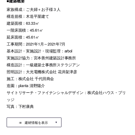
■建築概要
家族構成：ご夫婦＋お子様３人
構造規模：木造平屋建て
建築面積：63.33㎡
一階床面積：45.61㎡
延床面積：45.61㎡
工事期間：2021年1月～2021年7月
基本設計・実施設計・現場監理：arbol
実施設計協力：宮本善州建築設計事務所
構造設計：一級建築士事務所ステラジアン
照明設計：大光電機株式会社 花井架津彦
施工：株式会社 千代田商会
造園：planta 清野陽介
サイトリサーチ・ファイナンシャルデザイン：株式会社ハウス・ブリ
ッジ
写真：下村康典
建材情報を表示