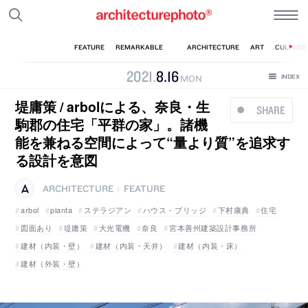
2021
.
8
.
16
MON
堤庸策 / arbolによる、奈良・生
SHARE
駒郡の住宅「平群の家」。諸機
能を兼ねる空間によって“量より質”を追求す
る設計を意図
ARCHITECTURE
FEATURE
|
arbol
planta
ステラジアン
ハウス・ブリッジ
下村康典
住宅
図面あり
堤庸策
大光電機
奈良
宮本善州建築設計事務所
建材（内装・壁）
建材（内装・天井）
建材（内装・床）
建材（外装・壁）