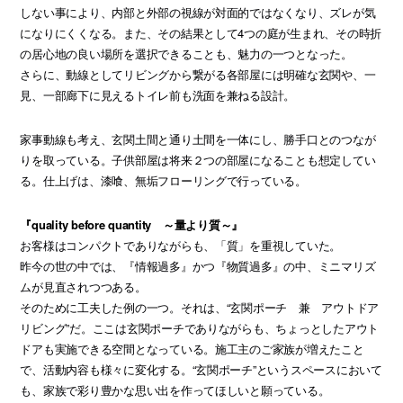
しない事により、内部と外部の視線が対面的ではなくなり、ズレが気
になりにくくなる。また、その結果として4つの庭が生まれ、その時折
の居心地の良い場所を選択できることも、魅力の一つとなった。
さらに、動線としてリビングから繋がる各部屋には明確な玄関や、一
見、一部廊下に見えるトイレ前も洗面を兼ねる設計。
家事動線も考え、玄関土間と通り土間を一体にし、勝手口とのつなが
りを取っている。子供部屋は将来２つの部屋になることも想定してい
る。仕上げは、漆喰、無垢フローリングで行っている。
『quality before quantity ～量より質～』
お客様はコンパクトでありながらも、「質」を重視していた。
昨今の世の中では、『情報過多』かつ『物質過多』の中、ミニマリズ
ムが見直されつつある。
そのために工夫した例の一つ。それは、“玄関ポーチ 兼 アウトドア
リビング”だ。ここは玄関ポーチでありながらも、ちょっとしたアウト
ドアも実施できる空間となっている。施工主のご家族が増えたこと
で、活動内容も様々に変化する。“玄関ポーチ”というスペースにおいて
も、家族で彩り豊かな思い出を作ってほしいと願っている。