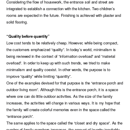
Considering the flow of housework, the entrance soil and street are
integrated to establish a connection with the kitchen. Two children’s
rooms are expected in the future. Finishing is achieved with plaster and
solid flooring.
“Quality before quantity”
Low cost tends to be relatively cheap. However, while being compact,
the customers emphasized “quality”. In today’s world, minimalism is
being reviewed in the context of “information overload” and “material
overload”. In order to keep up with such trends, we tried to make
minimalism and quality coexist. In other words, the purpose is to
improve “quality” while limiting “quantity”.
One of the examples devised for that purpose is the “entrance porch and
outdoor living room”. Although this is the entrance porch, it is a space
where one can do little outdoor activities. As the size of the family
increases, the activities will change in various ways. It is my hope that
the family will create colorful memories even in the space called the
“entrance porch”.
The same applies to the space called the “closet and dry space”. As the
number of family members increases, the amount of laundry inevitably