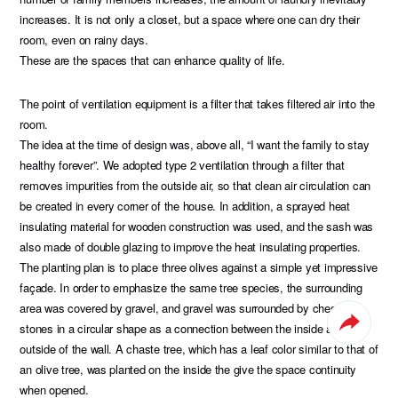
increases. It is not only a closet, but a space where one can dry their
room, even on rainy days.
These are the spaces that can enhance quality of life.
The point of ventilation equipment is a filter that takes filtered air into the
room.
The idea at the time of design was, above all, “I want the family to stay
healthy forever”. We adopted type 2 ventilation through a filter that
removes impurities from the outside air, so that clean air circulation can
be created in every corner of the house. In addition, a sprayed heat
insulating material for wooden construction was used, and the sash was
also made of double glazing to improve the heat insulating properties.
The planting plan is to place three olives against a simple yet impressive
façade. In order to emphasize the same tree species, the surrounding
area was covered by gravel, and gravel was surrounded by chestnut
stones in a circular shape as a connection between the inside and the
outside of the wall. A chaste tree, which has a leaf color similar to that of
an olive tree, was planted on the inside the give the space continuity
when opened.