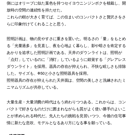
側にはオリーブに似た葉色を持つセイヨウニンジンボクを植栽し、開
放時の空間の連続性を持たせた。
これらの樹が大きく育てば、この住まいのコンパクトさと贅沢さをさ
らに印象付けてくれることと思う。
照明計画は、物の見やすさに重きを置いた。明るさの「量」をもとめ
る「光量過多」を見直し、夜を心地よく暮らし、影や暗さを肯定する
あかりを追求した照明計画である。天井のダウンライトは、照明が
「点灯」しているのに「消灯」しているように錯覚する「グレアレス
ダウンライト」を採用。器具の存在が抑えられ、不快な眩しさも排除
した。サイズも、Φ50と小さな照明器具を採用。
照明器具の存在が抑えられた天井面は、空間の美しさと洗練されたミ
ニマムリズムが共存している。
大量生産・大量消費の時代はもう終わりつつある。これからは、コン
パクトで好きなものだけに囲まれながらも質がよく使い勝手のよいこ
とが求められる時代だ。先人たちの挑戦を見習いつつ、今後の住宅事
情に新たな息吹、モデルとなるあり方になる事を願っている。