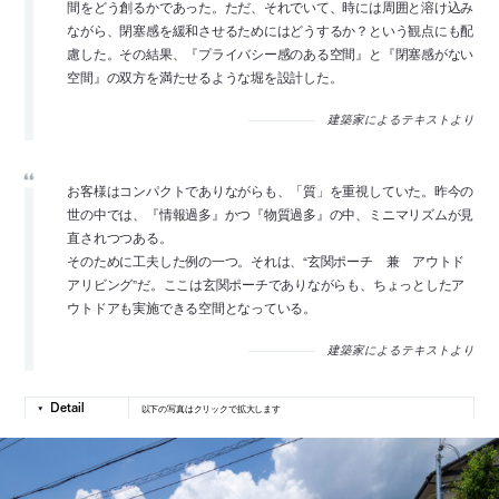
間をどう創るかであった。ただ、それでいて、時には周囲と溶け込み
ながら、閉塞感を緩和させるためにはどうするか？という観点にも配
慮した。その結果、『プライバシー感のある空間』と『閉塞感がない
空間』の双方を満たせるような堀を設計した。
建築家によるテキストより
お客様はコンパクトでありながらも、「質」を重視していた。昨今の
世の中では、『情報過多』かつ『物質過多』の中、ミニマリズムが見
直されつつある。
そのために工夫した例の一つ。それは、“玄関ポーチ 兼 アウトド
アリビング”だ。ここは玄関ポーチでありながらも、ちょっとしたア
ウトドアも実施できる空間となっている。
建築家によるテキストより
以下の写真はクリックで拡大します