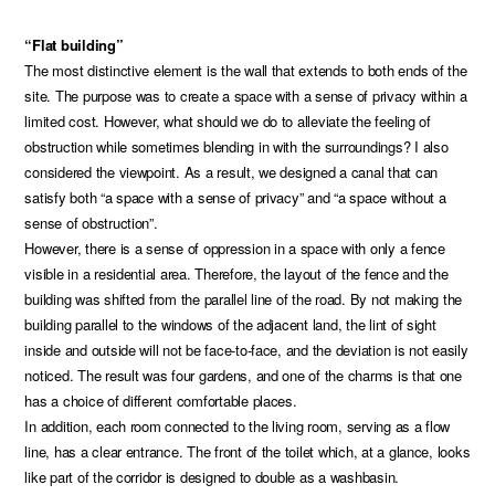
“Flat building”
The most distinctive element is the wall that extends to both ends of the
site. The purpose was to create a space with a sense of privacy within a
limited cost. However, what should we do to alleviate the feeling of
obstruction while sometimes blending in with the surroundings? I also
considered the viewpoint. As a result, we designed a canal that can
satisfy both “a space with a sense of privacy” and “a space without a
sense of obstruction”.
However, there is a sense of oppression in a space with only a fence
visible in a residential area. Therefore, the layout of the fence and the
building was shifted from the parallel line of the road. By not making the
building parallel to the windows of the adjacent land, the lint of sight
inside and outside will not be face-to-face, and the deviation is not easily
noticed. The result was four gardens, and one of the charms is that one
has a choice of different comfortable places.
In addition, each room connected to the living room, serving as a flow
line, has a clear entrance. The front of the toilet which, at a glance, looks
like part of the corridor is designed to double as a washbasin.