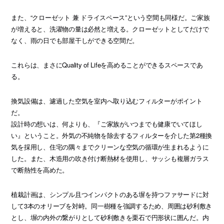
また、“クローゼット 兼 ドライスペース”という空間も同様だ。ご家族
が増えると、洗濯物の量は必然と増える。クローゼットとしてだけで
なく、雨の日でも部屋干しができる空間だ。
これらは、まさにQuality of Lifeを高めることができるスペースであ
る。
換気設備は、濾過した空気を室内へ取り込むフィルターがポイント
だ。
設計時の想いは、何よりも、『ご家族がいつまでも健康でいてほし
い』ということ。外気の不純物を除去するフィルターを介した第2種換
気を採用し、住宅の隅々までクリーンな空気の循環が生まれるように
した。また、木造用の吹き付け断熱材を使用し、サッシも複層ガラス
で断熱性を高めた。
植栽計画は、シンプル且つインパクトのある塀を持つファサードに対
して3本のオリーブを対峙。同一樹種を強調するため、周囲は砂利敷き
とし、塀の内外の繋がりとして砂利敷きを栗石で円形状に囲んだ。内