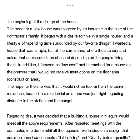
The beginning of the design of the house.
The need for a new house was triggered by an increase in the size of the
contractor’s family. It began with a desire to “live in a single house” and a
lifestyle of “spending time surrounded by our favorite things”. I wanted a
house that was simple, but at the same time, where the scenery and
colors that users could see changed depending on the people living
there. In addition, I focused on “low cost” and I searched for a house on
the premise that I would not receive instructions on the floor area
(construction area).
The hope for the site was that it would not be too far from the current
residence, located in a residential area, and was just right regarding
distance to the station and the budget.
Regarding this, it was decided that a building a house in “Heguri” would
meet all the above requirements. After repeated meetings with the
contractor, in order to fulfil all the requests, we landed on a design that
could balance two concepts (“flat building” and “Quality before quantity”).