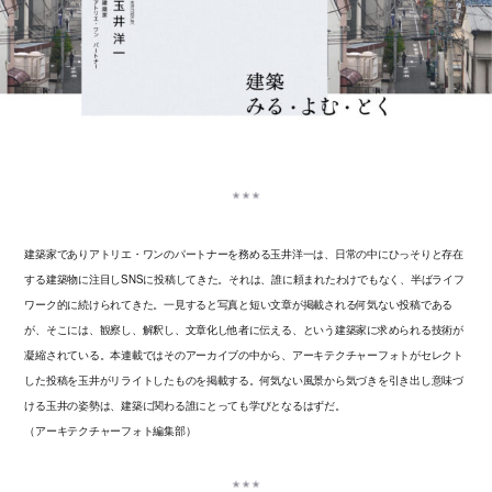
建築家でありアトリエ・ワンのパートナーを務める玉井洋一は、日常の中にひっそりと存在
する建築物に注目しSNSに投稿してきた。それは、誰に頼まれたわけでもなく、半ばライフ
ワーク的に続けられてきた。一見すると写真と短い文章が掲載される何気ない投稿である
が、そこには、観察し、解釈し、文章化し他者に伝える、という建築家に求められる技術が
凝縮されている。本連載ではそのアーカイブの中から、アーキテクチャーフォトがセレクト
した投稿を玉井がリライトしたものを掲載する。何気ない風景から気づきを引き出し意味づ
ける玉井の姿勢は、建築に関わる誰にとっても学びとなるはずだ。
（アーキテクチャーフォト編集部）