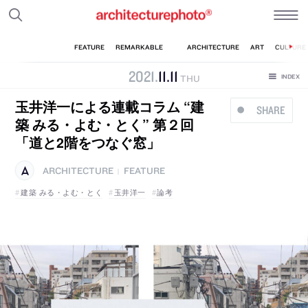
2021
.
11
.
11
THU
玉井洋一による連載コラム “建
SHARE
築 みる・よむ・とく” 第２回
「道と2階をつなぐ窓」
ARCHITECTURE
FEATURE
|
建築 みる・よむ・とく
玉井洋一
論考