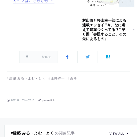
カイブはこちらから
村山徹と杉山幸一郎による
連載エッセイ ”今、なに考
えて建築つくってる？” 第
６回「参照すること、その
先にあるもの」
SHARE
建築 みる・よむ・とく
玉井洋一
論考
2021.11.11 Thu 07:15
permalink
#建築 みる・よむ・とく
の関連記事
VIEW ALL