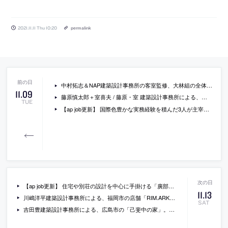
2021.11.11 Thu 10:20
permalink
中村拓志＆NAP建築設計事務所の客室監修、大林組の全体改修設計、全日本コンサルタントの構造改修設計による、京都市の「佳水園 ウェスティン都ホテル京都」。村野藤吾設計の名作を、村野数寄の精神に立ち返り設計することで、“未来につながる数寄屋建築”を目指す
11
.
09
藤原慎太郎＋室喜夫 / 藤原・室 建築設計事務所による、大阪の住宅「阿倍野の家」。2つの道路に挟まれた敷地において、建物内部に両者を結ぶ“路地空間”をつくることで、外からの視線を抑えながら各部屋が外部とつながるような開放感を生み出す
TUE
【ap job更新】 国際色豊かな実務経験を積んだ3人が主宰する「ULTRA STUDIO」が、業務拡大に伴い設計スタッフ（経験者・新卒）を募集中
【ap job更新】 住宅や別荘の設計を中心に手掛ける「廣部剛司建築研究所」が、設計スタッフを募集
11
.
13
川嶋洋平建築設計事務所による、福岡市の店舗「RIM.ARK_fukuoka」。通路からの洋服の見え方を検討し、トラス的な“吊りラック”を角度を振り設置することで、洋服の正面を望めると共に店舗に複雑なシークエンスを生む
SAT
吉田豊建築設計事務所による、広島市の「己斐中の家」。市街地を囲む山裾のひな壇状造成地の不定形な敷地に、平面形状と断面の操作により豊かな内部空間と眺望をもつ、“崖の上にすっと力強く立つ塔のような建築”を構想