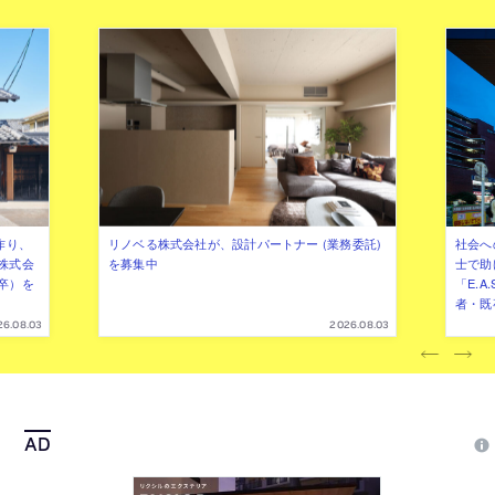
作り、
リノベる株式会社が、設計パートナー (業務委託)
社会へ
株式会
を募集中
士で助
卒）を
「E.A
者・既
26.08.03
2026.08.03