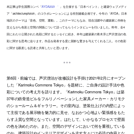
本記事は学生国際コンペ「
AYDA2021
」を主催する「日本ペイント」と建築ウェブメディ
ア「architecturephoto®」のコラボレーションによる特別連載企画です。今年の「AYDA」日本
地区のテーマは「音色、空間、運動」。このテーマにちなみ、現在活躍中の建築家に作例を
交えながら色彩と空間の関係について語ってもらうインタビューを行いました。昨年、全4
回にわたり公開された色彩に関するエッセイに続き、本年は建築家の青木淳と芦沢啓治の色
彩に関する思考に迫ります。作品を発表する度に新鮮な驚きを与えてくれる二人。その色彩
に関する眼差しを読者と共有したいと思います。
第6回・前編では、芦沢啓治が改修設計を手掛け2021年2月にオープン
した「Karimoku Commons Tokyo」を題材に、ご自身の設計手法や色
彩についての考え方を語ります。「Karimoku Commons Tokyo」は築
37年の鉄骨造ビルをフルリノベーションした家具メーカー・カリモク
のショールーム＆ギャラリー。その室内は、塗装仕上げの内壁によっ
て主役である展示物を魅力的に見せ、なおかつ心地よい緊張感をもた
らす上質な空間となっています。はたして、いかなるプロセスで壁面
の色を決めたのか。また、空間のデザインにおいて何を重視している
のか。建築設計やインテリアデザインを志す方々には必読の内容とな