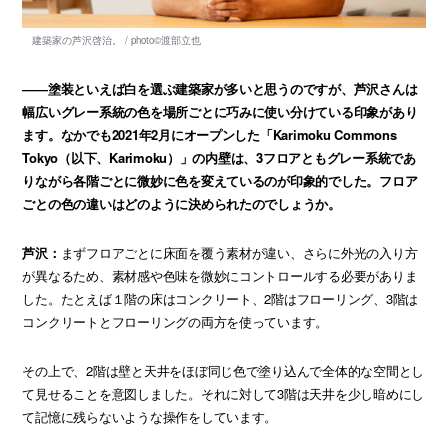
――塗装といえば白を選ぶ建築家が多いと思うのですが、芦沢さんは
幅広いグレー系統の色を場所ごとに巧みに使い分けている印象があり
ます。なかでも2021年2月にオープンした「Karimoku Commons
Tokyo（以下、Karimoku）」の内壁は、3フロアともグレー系統であ
りながら各階ごとに微妙に色を変えているのが印象的でした。フロア
ごとの色の違いはどのように決められたのでしょうか。
芦沢：
まずフロアごとに床面を覆う素材が違い、さらに外光の入り方
が異なるため、素材感や色味を微妙にコントロールする必要がありま
した。たとえば１階の床はコンクリート、2階はフローリング、3階は
コンクリートとフローリングの両方を使っています。
その上で、2階は壁と天井をほぼ同じ色で塗り込んで全体的な空間とし
て見せることを意図しました。それに対して3階は天井を少し暗めにし
て記憶に残らないような操作をしています。