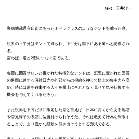
text：玉井洋一
巣鴨地蔵通商店街にあったオペラグラスのようなテントを纏った窓。
視界の上半分はテントで遮られ、下半分は階下にある道へと誘導され
る。
言わば、道と2階をつなぐ窓である。
各面に囲碁サロンと書かれた特徴的なテントは、窓際に置かれた囲碁
の盤面に達する直射日光や外部からの視線を抑えて棋士の集中力を高
め、時には道を往来する人々を棋士にそれとなく見せて気分転換する
機会を与えてくれるだろう。
また視界を下方だけに限定した窓と言えば、日本に古くからある地窓
や雪見障子の系譜に位置付けられそうだ。それは敢えて行為を制限す
ることで、より豊かな経験を引き出そうとする形式である。
道を歩いてふと顔を上げると囲碁を楽しむ人々の横顔がアーチ越しの