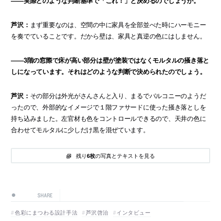
――実際どのような判断基準で「これ！」と決めるのでしょうか。
芦沢：
まず重要なのは、空間の中に家具を全部並べた時にハーモニー
を奏でていることです。だから壁は、家具と真逆の色にはしません。
――3階の窓際で床が高い部分は壁が塗装ではなくモルタルの掻き落と
しになっています。それはどのような判断で決められたのでしょう。
芦沢：
その部分は外光がさんさんと入り、まるでバルコニーのようだ
ったので、外部的なイメージで１階ファサードに使った掻き落としを
持ち込みました。左官材も色をコントロールできるので、天井の色に
合わせてモルタルに少しだけ黒を混ぜています。
残り
の写真とテキストを見る
6枚
SHARE
色彩にまつわる設計手法
芦沢啓治
インタビュー