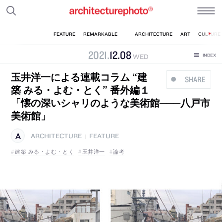
2021
.
12
.
08
WED
玉井洋一による連載コラム “建
SHARE
築 みる・よむ・とく” 番外編１
「懐の深いシャリのような美術館───八戸市
美術館」
ARCHITECTURE
FEATURE
|
建築 みる・よむ・とく
玉井洋一
論考