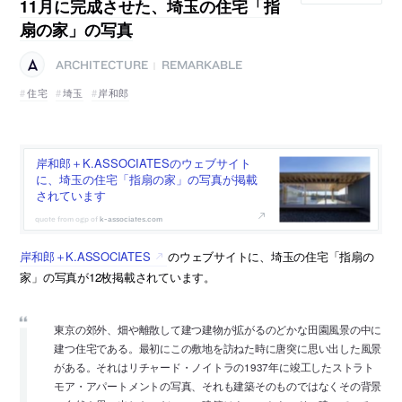
11月に完成させた、埼玉の住宅「指
扇の家」の写真
ARCHITECTURE
REMARKABLE
|
住宅
埼玉
岸和郎
岸和郎＋K.ASSOCIATESのウェブサイト
に、埼玉の住宅「指扇の家」の写真が掲載
されています
k-associates.com
岸和郎＋K.ASSOCIATES
のウェブサイトに、埼玉の住宅「指扇の
家」の写真が12枚掲載されています。
東京の郊外、畑や離散して建つ建物が拡がるのどかな田園風景の中に
建つ住宅である。最初にこの敷地を訪ねた時に唐突に思い出した風景
がある。それはリチャード・ノイトラの1937年に竣工したストラト
モア・アパートメントの写真、それも建築そのものではなくその背景