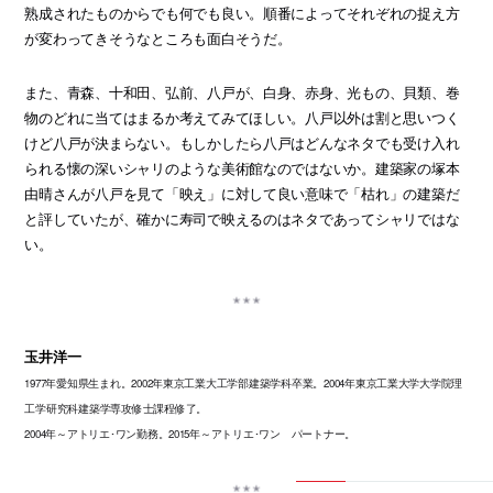
熟成されたものからでも何でも良い。順番によってそれぞれの捉え方
が変わってきそうなところも面白そうだ。
また、青森、十和田、弘前、八戸が、白身、赤身、光もの、貝類、巻
物のどれに当てはまるか考えてみてほしい。八戸以外は割と思いつく
けど八戸が決まらない。もしかしたら八戸はどんなネタでも受け入れ
られる懐の深いシャリのような美術館なのではないか。建築家の塚本
由晴さんが八戸を見て「映え」に対して良い意味で「枯れ」の建築だ
と評していたが、確かに寿司で映えるのはネタであってシャリではな
い。
玉井洋一
1977年愛知県生まれ。2002年東京工業大工学部建築学科卒業。2004年東京工業大学大学院理
工学研究科建築学専攻修士課程修了。
2004年～アトリエ･ワン勤務。2015年～アトリエ･ワン パートナー。