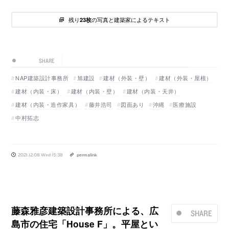
残り
の写真と建築家によるテキスト
23枚
SHARE
NAP建築設計事務所
旭建設
建材（外装・壁）
建材（外装・屋根）
建材（内装・床）
建材（内装・壁）
建材（内装・天井）
建材（内装・造作家具）
藤井浩司
図面あり
沖縄
医療施設
中村拓志
2021.12.08 Wed 15:38
permalink
藤森雅彦建築設計事務所による、広
SHARE
島市の住宅「House F」。平屋とい