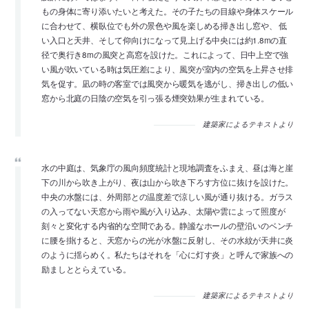
もの身体に寄り添いたいと考えた。その子たちの目線や身体スケール
に合わせて、横臥位でも外の景色や風を楽しめる掃き出し窓や、 低
い入口と天井、そして仰向けになって見上げる中央には約1.8mの直
径で奥行き8mの風突と高窓を設けた。これによって、日中上空で強
い風が吹いている時は気圧差により、風突が室内の空気を上昇させ排
気を促す。凪の時の客室では風突から暖気を逃がし、掃き出しの低い
窓から北庭の日陰の空気を引っ張る煙突効果が生まれている。
建築家によるテキストより
水の中庭は、気象庁の風向頻度統計と現地調査をふまえ、昼は海と崖
下の川から吹き上がり、夜は山から吹き下ろす方位に抜けを設けた。
中央の水盤には、外周部との温度差で涼しい風が通り抜ける。ガラス
の入ってない天窓から雨や風が入り込み、太陽や雲によって照度が
刻々と変化する内省的な空間である。静謐なホールの壁沿いのベンチ
に腰を掛けると、天窓からの光が水盤に反射し、その水紋が天井に炎
のように揺らめく。私たちはそれを「心に灯す炎」と呼んで家族への
励ましととらえている。
建築家によるテキストより