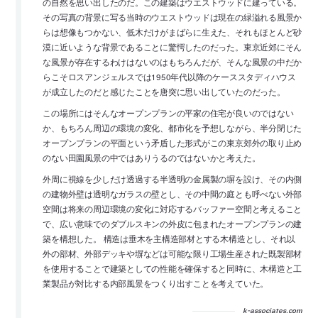
の自然を思い出したのだ。この建築はウエストウッドに建っている。
その写真の背景に写る当時のウエストウッドは現在の緑溢れる風景か
らは想像もつかない、低木だけがまばらに生えた、それもほとんど砂
漠に近いような背景であることに驚愕したのだった。東京近郊にそん
な風景が存在するわけはないのはもちろんだが、そんな風景の中だか
らこそロスアンジェルスでは1950年代以降のケーススタディハウス
が成立したのだと感じたことを唐突に思い出していたのだった。
この場所にはそんなオープンプランの平家の住宅が良いのではない
か、もちろん周辺の環境の変化、都市化を予想しながら、半分閉じた
オープンプランの平面という矛盾した形式がこの東京郊外の取り止め
のない田園風景の中ではありうるのではないかと考えた。
外周に視線を少しだけ透過する半透明の金属製の塀を設け、その内側
の建物外壁は透明なガラスの壁とし、その中間の庭とも呼べない外部
空間は将来の周辺環境の変化に対応するバッファー空間と考えること
で、広い意味でのダブルスキンの外皮に包まれたオープンプランの建
築を構想した。 構造は垂木を主構造部材とする木構造とし、それ以
外の部材、外部デッキや塀などは可能な限り工場生産された既製部材
を使用することで建築としての性能を確保すると同時に、木構造と工
業製品が対比する内部風景をつくり出すことを考えていた。
k-associates.com