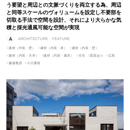
う要望と周辺との文脈づくりを両立する為、周辺
と同等スケールのヴォリュームを設定し不要部を
切取る手法で空間を設計、それにより大らかな気
積と採光通風可能な空間が実現
ARCHITECTURE
FEATURE
|
建材（外装・壁）
建材（内装・床）
建材（内装・壁）
建材（内装・天井）
建材（内装・建具）
住宅
図面あり
広島
藤森雅彦
小川重雄