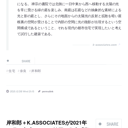
になる。 禅宗の書院では北側に一日中東から西へ移動する太陽の光
を常に受ける緑の庭を楽しみ、南庭は石庭などの抽象的な素材による
光と影の庭とし、さらにその地面からの太陽光の反射と拡散を暗い屋
根裏の空間が受けることで内部の空間に光の陰影が出現するという空
間構成であるということ、それを現代の都市住宅で実現したいと考え
て試行した建築である。
k-associates.com
SHARE
住宅
奈良
岸和郎
2021.12.08 Wed 21:15
permalink
岸和郎＋K.ASSOCIATESが2021年
SHARE