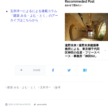
あわせて読みたい
玉井洋一によるによる連載コラム
「建築 みる・よむ・とく」のアー
カイブはこちらから
遠野未来 / 遠野未来建築事
務所による、東京都千代田
区神田の住居・フリースペ
ース・事務所「神田SU」
SHARE
建築 みる・よむ・とく
玉井洋一
論考
2021.12.08 Wed 09:55
permalink