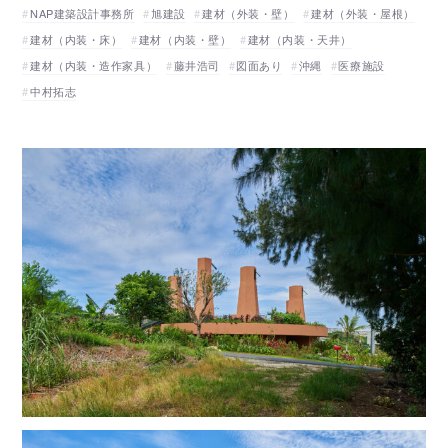
NAP建築設計事務所
旭建設
建材（外装・壁）
建材（外装・屋根）
建材（内装・床）
建材（内装・壁）
建材（内装・天井）
建材（内装・造作家具）
藤井浩司
図面あり
沖縄
医療施設
中村拓志