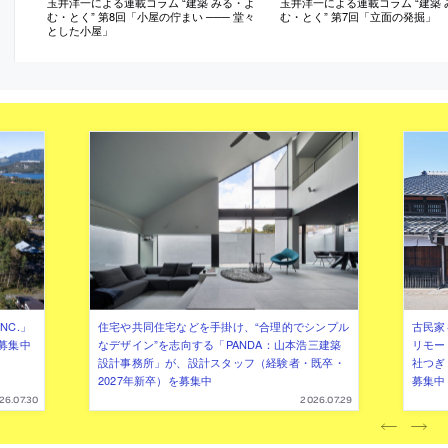
玉井洋一による連載コラム “建築 みる・よ
玉井洋一による連載コラム “建築 
む・とく” 第8回「小屋の佇まい ─── 堂々
む・とく” 第7回「立面の発掘」
とした小屋」
NC.」
住宅や共同住宅などを手掛け、“合理的でシンプル
古民家
募集中
なデザイン”を志向する「PANDA：山本浩三建築
リモー
設計事務所」が、設計スタッフ（経験者・既卒・
社つぎ
2027年新卒）を募集中
募集中
26.07.30
2026.07.29