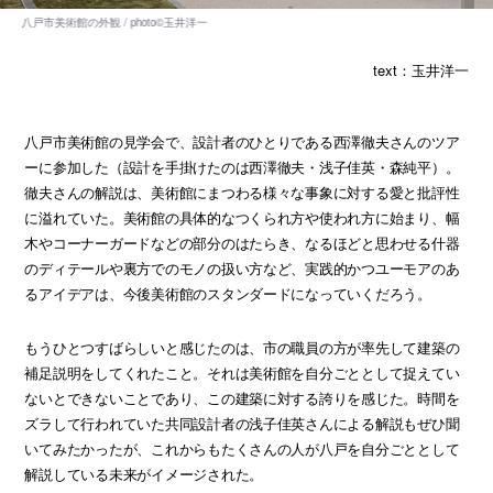
text：玉井洋一
八戸市美術館の見学会で、設計者のひとりである西澤徹夫さんのツア
ーに参加した（設計を手掛けたのは西澤徹夫・浅子佳英・森純平）。
徹夫さんの解説は、美術館にまつわる様々な事象に対する愛と批評性
に溢れていた。美術館の具体的なつくられ方や使われ方に始まり、幅
木やコーナーガードなどの部分のはたらき、なるほどと思わせる什器
のディテールや裏方でのモノの扱い方など、実践的かつユーモアのあ
るアイデアは、今後美術館のスタンダードになっていくだろう。
もうひとつすばらしいと感じたのは、市の職員の方が率先して建築の
補足説明をしてくれたこと。それは美術館を自分ごととして捉えてい
ないとできないことであり、この建築に対する誇りを感じた。時間を
ズラして行われていた共同設計者の浅子佳英さんによる解説もぜひ聞
いてみたかったが、これからもたくさんの人が八戸を自分ごととして
解説している未来がイメージされた。