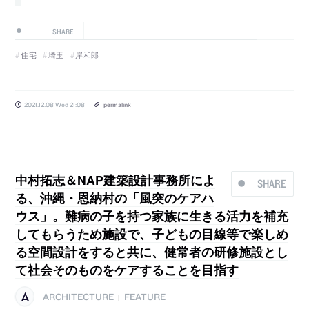
SHARE
住宅
埼玉
岸和郎
2021.12.08 Wed 21:08
permalink
中村拓志＆NAP建築設計事務所によ
SHARE
る、沖縄・恩納村の「風突のケアハ
ウス」。難病の子を持つ家族に生きる活力を補充
してもらうため施設で、子どもの目線等で楽しめ
る空間設計をすると共に、健常者の研修施設とし
て社会そのものをケアすることを目指す
ARCHITECTURE
FEATURE
|