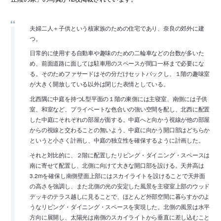
夫婦二人＋子供という核家族のための住宅であり、奈良の郊外に建
つ。
日常的に使用する自動車や趣味のための二輪車などの台数が多いた
め、前面道路に面しては駐車用のスペースが間口一杯まで必要にな
る。そのためファサードはその分だけセットバックし、１階の趣味室
が大きく開放している以外は閉じた表情としている。
北西隅に中庭を持つL型平面の１階の東側には主寝室、南側には子供
室、和室など、プライベートな色合いの強い空間を配し、北西に配置
した中庭にそれぞれの部屋が面する。中庭へと向かう視線が他の部屋
からの視線と交わることの無いよう、中庭に向かう開口部はどちらか
というと小さく計画し、中庭の独立性を確保するように計画した。
それと対比的に、２階に配置したリビング・ダイニング・スペースは
南に寄せて配置し、北側に向けて大きな開口部を設ける。天井高は
3.2mを確保し南側壁面上部にはスカイライトを設けることで天井面
の高さを強調し、また北側の光の安定した風景を主寝室上部のウッド
デッキのテラス越しに見ることで、ほとんど外部空間に暮らすかのよ
うなリビング・ダイニング・スペースを実現した。北側の風景は水平
方向に展開し、太陽光は南側のスカイライトから垂直に差し込むこと