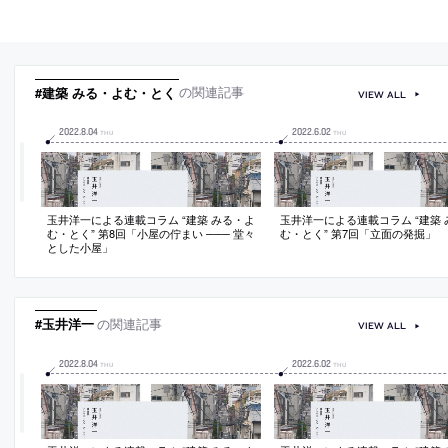
#建築 みる・よむ・とく
の関連記事
VIEW ALL
2022
.
8
.
04
2022
.
6
.
02
THU
THU
玉井洋一による連載コラム “建築 みる・よ
玉井洋一による連載コラム “建築 
む・とく” 第8回「小屋の佇まい ─── 堂々
む・とく” 第7回「立面の発掘」
とした小屋」
#玉井洋一
の関連記事
VIEW ALL
2022
.
8
.
04
2022
.
6
.
02
THU
THU