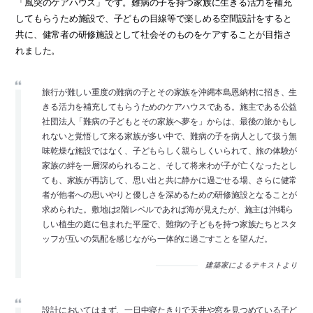
「風突のケアハウス」です。難病の子を持つ家族に生きる活力を補充
してもらうため施設で、子どもの目線等で楽しめる空間設計をすると
共に、健常者の研修施設として社会そのものをケアすることが目指さ
れました。
旅行が難しい重度の難病の子とその家族を沖縄本島恩納村に招き、生
きる活力を補充してもらうためのケアハウスである。施主である公益
社団法人「難病の子どもとその家族へ夢を」からは、最後の旅かもし
れないと覚悟して来る家族が多い中で、難病の子を病人として扱う無
味乾燥な施設ではなく、子どもらしく親らしくいられて、旅の体験が
家族の絆を一層深められること、そして将来わが子が亡くなったとし
ても、家族が再訪して、思い出と共に静かに過ごせる場、さらに健常
者が他者への思いやりと優しさを深めるための研修施設となることが
求められた。敷地は2階レベルであれば海が見えたが、施主は沖縄ら
しい植生の庭に包まれた平屋で、難病の子どもを持つ家族たちとスタ
ッフが互いの気配を感じながら一体的に過ごすことを望んだ。
建築家によるテキストより
設計においてはまず、一日中寝たきりで天井や窓を見つめている子ど