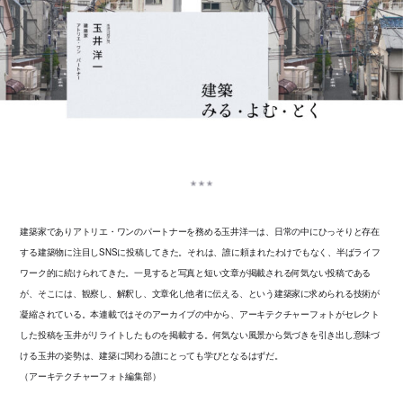
建築家でありアトリエ・ワンのパートナーを務める玉井洋一は、日常の中にひっそりと存在
する建築物に注目しSNSに投稿してきた。それは、誰に頼まれたわけでもなく、半ばライフ
ワーク的に続けられてきた。一見すると写真と短い文章が掲載される何気ない投稿である
が、そこには、観察し、解釈し、文章化し他者に伝える、という建築家に求められる技術が
凝縮されている。本連載ではそのアーカイブの中から、アーキテクチャーフォトがセレクト
した投稿を玉井がリライトしたものを掲載する。何気ない風景から気づきを引き出し意味づ
ける玉井の姿勢は、建築に関わる誰にとっても学びとなるはずだ。
（アーキテクチャーフォト編集部）