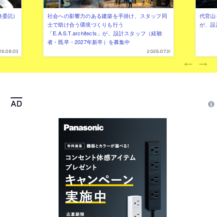
務委託)
社会への影響力のある建築を手掛け、スタッフ同
代官山を
士で助け合う環境づくりも行う
が、設
「E.A.S.T.architects」が、設計スタッフ（経験
者・既卒・2027年新卒）を募集中
26.08.03
2026.07.31