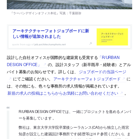
アーキテクチャーフォトジョブボードに新
しい情報が追加されました
job.architecturephoto.net
設計した自社オフィスが国際的な建築賞も受賞する
「R/URBAN
DESIGN OFFICE」
の、設計スタッフ（新卒既卒・経験者）とアル
バイト募集のお知らせです。詳しくは、
ジョブボードの当該ページ
にてご確認ください。
アーキテクチャーフォトジョブボード
に
は、その他にも、色々な事務所の求人情報が掲載されています。
新規の求人の投稿はこちらからお気軽にお問い合わせください
。
R/URBAN DESIGN OFFICEでは、一緒にプロジェクトを進めるメンバ
ーを募集しています 。
弊社は、東京大学大学院卒業後シーラカンス(CAt)から独立した雨宮
知彦が設立した建築設計事務所です(経歴等はＨＰ参照ください)。ま