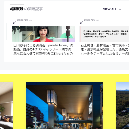
#講演録
の関連記事
VIEW ALL
2026
.
7
.
26
2026
.
7
.
25
SUN
SAT
山田紗子による講演会「parallel tunes」の
石上純也・藤村龍至・古市憲寿・
動画。自身のTOTO ギャラリー・間での
雄・清水裕且が登壇した、徳島文
展示に合わせて2026年5月に行われたもの
ホールをテーマとしたセミナーの
2026年7月に行われたもの