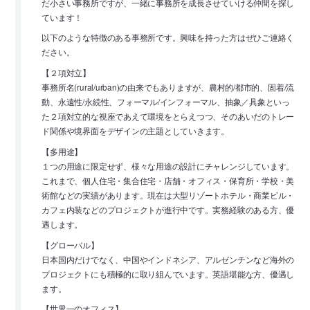
だ小さい事務所ですが、一緒に事務所を成長させていける仲間を探し
ています！
以下のような特徴のある事務所です。興味を持った方はぜひご連絡く
ださい。
【２項対立】
事務所名(rural/urban)の由来でもありますが、農村的/都市的、固着/流
動、永遠性/永続性、フォーマル/インフォーマル、抽象／具象といっ
た２項対立的な視座であえて環境をとらえつつ、そのあいだのトレー
ド関係や境界面をデザインの主題としていきます。
【多用途】
１つの用途に限定せず、様々な用途の設計にチャレンジしています。
これまで、個人住宅・集合住宅・店舗・オフィス・保育所・学校・美
術館などの実績があります。現在は大型リゾートホテル・商業ビル・
カフェ内装などのプロジェクトが進行中です。実務経験のある方、優
遇します。
【グローバル】
日本国内だけでなく、中国やインドネシア、アルゼンチンなど海外の
プロジェクトにも積極的に取り組んでいます。英語堪能な方、優遇し
ます。
【世界一のオフィス】