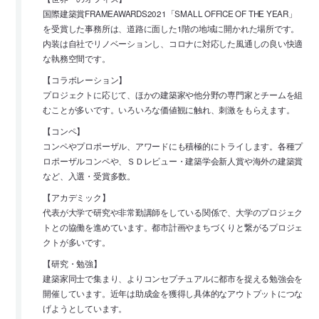
国際建築賞FRAMEAWARDS2021「SMALL OFFICE OF THE YEAR」
を受賞した事務所は、道路に面した1階の地域に開かれた場所です。
内装は自社でリノベーションし、コロナに対応した風通しの良い快適
な執務空間です。
【コラボレーション】
プロジェクトに応じて、ほかの建築家や他分野の専門家とチームを組
むことが多いです。いろいろな価値観に触れ、刺激をもらえます。
【コンペ】
コンペやプロポーザル、アワードにも積極的にトライします。各種プ
ロポーザルコンペや、ＳＤレビュー・建築学会新人賞や海外の建築賞
など、入選・受賞多数。
【アカデミック】
代表が大学で研究や非常勤講師をしている関係で、大学のプロジェク
トとの協働を進めています。都市計画やまちづくりと繋がるプロジェ
クトが多いです。
【研究・勉強】
建築家同士で集まり、よりコンセプチュアルに都市を捉える勉強会を
開催しています。近年は助成金を獲得し具体的なアウトプットにつな
げようとしています。