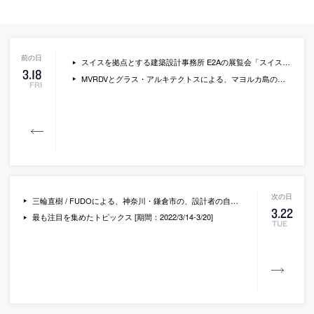
スイスを拠点とする建築設計事務所 E2Aの展覧会「スイス建築の方法論」の会場写真
3
.
18
MVRDVとグラス・アルキテクトスによる、マヨルカ島の複合施設「Project Gomila」。カンペール創業家の依頼で島の文化地域を活性化する計画で、賃貸住宅や商業空間が入る既存改修含む7棟を建設、新旧を混在させ歴史を継承しつつこの場所らしい色彩で個性を表現
FRI
三輪直樹 / FUDOによる、神奈川・鎌倉市の、設計者の自邸「Yamanone no ie」。地域特有の谷地形“谷戸”の台形旗竿地に計画、地形から削り出た様な在り方と山の連なりに寄り添う構成を志向し各要素を設計、内外が織り交ざる多様な居場所を持つ空間を作り出す
3
.
22
最も注目を集めたトピックス [期間：2022/3/14-3/20]
TUE