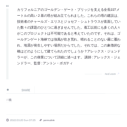
カリフォルニアのゴールデン・ゲート・ブリッジを支える全長227メ
ートルの高い２基の塔が組み立てられました。これらの塔の建設は、
技術者のチャールズ・エリスとジョセフ・シュトラウスが直面してい
た数々の課題のひとつに過ぎませんでした。着工以前にも多くの人々
がこのプロジェクトは不可能であると考えていたのです。それは、ゴ
ールデンゲート海峡では強風が吹き荒れ、晴れることのない霧に覆わ
れ、地震が発生しやすい場所だからでした。それでは、この象徴的な
橋はどのようにして建てられたのでしょうか？アレックス・ジェンド
ラーが、この偉業について詳細に述べます。 講師 : アレックス・ジェ
ンドラー、監督 : アントン・ボガティ
ted.com
SHARE
橋
2022.03.20 Sun 07:25
permalink