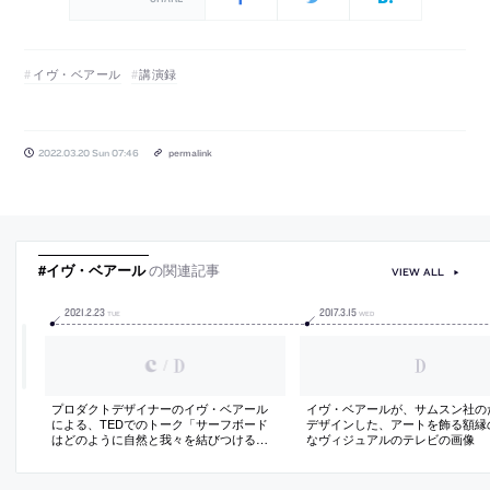
イヴ・ベアール
講演録
2022.03.20 Sun 07:46
permalink
#イヴ・ベアール
の関連記事
VIEW ALL
2021
.
2
.
23
2017
.
3
.
15
TUE
WED
/
プロダクトデザイナーのイヴ・ベアール
イヴ・ベアールが、サムスン社の
による、TEDでのトーク「サーフボード
デザインした、アートを飾る額縁
はどのように自然と我々を結びつけるの
なヴィジュアルのテレビの画像
か」（日本語字幕付）