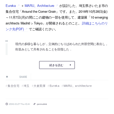
Eureka
＋
MARU。Architecture
が設計した、埼玉県さいたま市の
集合住宅「Around the Corner Grain」です。また、2016年10月28日(金)
～11月7日(月)の間にこの建物の一部を使用して、建築展「10 emerging
architects Madrid > Tokyo」が開催されるとのこと。
詳細はこちらのリ
ンク先(PDF)
でご確認ください。
現代の多様な暮らしが，立体的にちりばめられた外部空間に表出し，
街並みとして共有されることを目指した．
続きを読む
SHARE
集合住宅
埼玉
大倉英揮
Eureka
MARU。architecture
2016.10.27 Thu 10:41
permalink