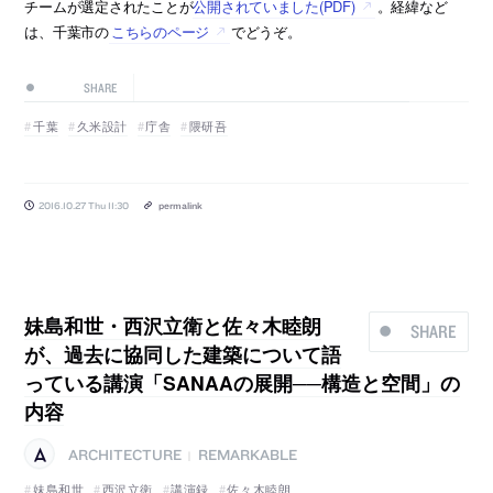
チームが選定されたことが
公開されていました(PDF)
。経緯など
は、千葉市の
こちらのページ
でどうぞ。
SHARE
千葉
久米設計
庁舎
隈研吾
2016.10.27 Thu 11:30
permalink
妹島和世・西沢立衛と佐々木睦朗
SHARE
が、過去に協同した建築について語
っている講演「SANAAの展開──構造と空間」の
内容
ARCHITECTURE
REMARKABLE
|
妹島和世
西沢立衛
講演録
佐々木睦朗