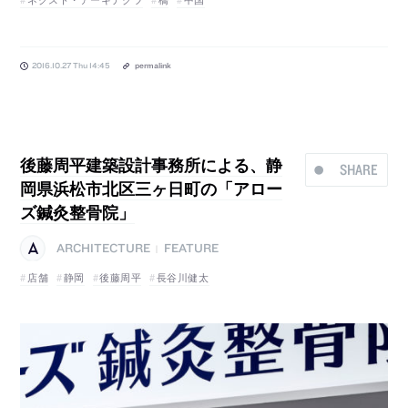
2016.10.27 Thu 14:45
permalink
後藤周平建築設計事務所による、静
SHARE
岡県浜松市北区三ヶ日町の「アロー
ズ鍼灸整骨院」
ARCHITECTURE
FEATURE
|
店舗
静岡
後藤周平
長谷川健太