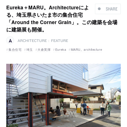
Eureka＋MARU。Architectureによ
SHARE
る、埼玉県さいたま市の集合住宅
「Around the Corner Grain」。この建築を会場
に建築展も開催。
ARCHITECTURE
FEATURE
|
集合住宅
埼玉
大倉英揮
Eureka
MARU。architecture