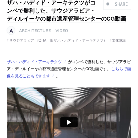
ザハ・ハディド・アーキテクツがコ
SHARE
ンペで勝利した、サウジアラビア・
ディルイーヤの都市遺産管理センターのCG動画
ARCHITECTURE
VIDEO
|
サウジアラビア
ZHA（旧ザハ・ハディド・アーキテクツ）
文化施設
ザハ・ハディド・アーキテクツ
がコンペで勝利した、サウジアラビ
ア・ディルイーヤの都市遺産管理センターのCG動画です。
こちらで画
像を見ることもできます
。