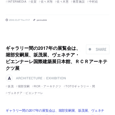
INTERMEDIA
佐賀
佐々木翔
佐々木慧
教育施設
中村絵
2016.10.27 Thu 17:17
permalink
ギャラリー間の2017年の展覧会は、
SHARE
堀部安嗣展、坂茂展、ヴェネチア・
ビエンナーレ国際建築展日本館、ＲＣＲアーキテ
クツ展
ARCHITECTURE
EXHIBITION
|
坂茂
堀部安嗣
RCR・アーキテクツ
TOTOギャラリー・間
ヴェネチア・ビエンナーレ
ギャラリー間の2017年の展覧会は、堀部安嗣展、坂茂展、ヴェネチ