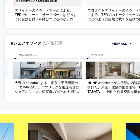
デザイナーのイヴ・ベアールによる、
プロダクトデザイナーのイヴ・ベ
TEDでのトーク「サーフボードはどのよ
による、TEDでのトーク「サーフ
うに自然と我々を結びつけるのか」の動
はどのように自然と我々を結びつ
画（日本語字幕付）
か」（日本語字幕付）
#シェアオフィス
の関連記事
VIEW ALL
2024
.
10
.
09
2024
.
5
.
21
WED
TUE
大野力 / sinatoによる、東京・千代田区の
HUNE Architectsが共用部の内
「12 KANDA」。パブリックな用途も含む
掛けた、東京・北区の集合住宅「H
シェアオフィス。個室群の“街への対峙”も
TABATA」。居住と作業空間を併
意図し、屋外避難階段を表側でバルコニ
リビング賃貸”。様々な行為が重
ーと繋げて“日常動線”にする構成を考案。
して、箇所毎に異なる役割を果た
基準階の反復ではなく異なる“形と機能”が
ターテーブル”を据えた空間を考
積層する建築を造る
材料の特徴を活かして家具類に“鉱
な質感も与える