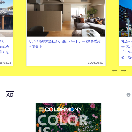
作り、
リノベる株式会社が、設計パートナー (業務委託)
社会へ
株式会
を募集中
士で助
卒）を
「E.A
者・既
26.08.03
2026.08.03