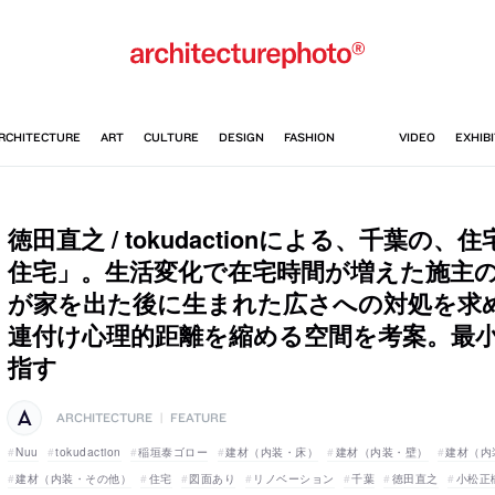
徳田直之 / tokudactionによる、千葉の
住宅」。生活変化で在宅時間が増えた施主
が家を出た後に生まれた広さへの対処を求
連付け心理的距離を縮める空間を考案。最
指す
ARCHITECTURE
|
FEATURE
Nuu
tokudaction
稲垣泰ゴロー
建材（内装・床）
建材（内装・壁）
建材（内
建材（内装・その他）
住宅
図面あり
リノベーション
千葉
徳田直之
小松正