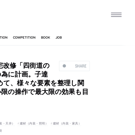
、住宅改修「四街道の
SHARE
の為に計画。子達
めて、様々な要素を整理し関
小限の操作で最大限の効果も目
装・天井）
建材（内装・照明）
建材（内装・家具）
樹