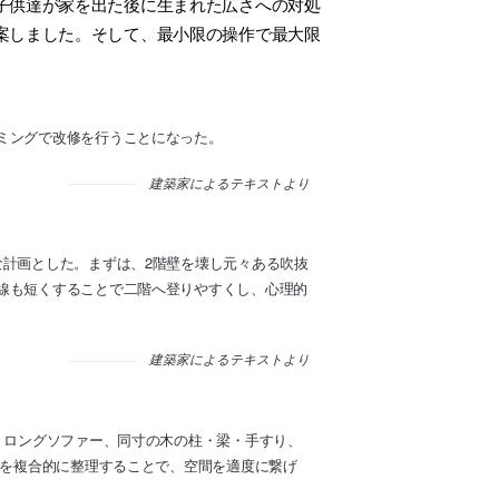
子供達が家を出た後に生まれた広さへの対処
案しました。そして、最小限の操作で最大限
ミングで改修を行うことになった。
建築家によるテキストより
な計画とした。まずは、2階壁を壊し元々ある吹抜
線も短くすることで二階へ登りやすくし、心理的
建築家によるテキストより
、ロングソファー、同寸の木の柱・梁・手すり、
在を複合的に整理することで、空間を適度に繋げ