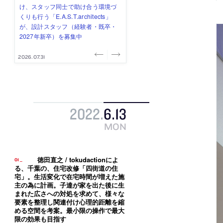
式会社」が、設計スタッフ（経験
み”を作り、リモートワーク主体の働
ー (業務委託) を募集中
け、スタッフ同士で助け合う環境づ
ALA INC.」が、設計スタッフ・アル
者・既卒・2027年新卒）を募集中
き方を実践する「株式会社つぎと」
くりも行う「E.A.S.T.architects」
バイト・事務職を募集中
が、設計スタッフ（経験者・既卒）
が、設計スタッフ（経験者・既卒・
を募集中
2027年新卒）を募集中
2026.08.07
2026.08.03
2026.08.03
2026.07.31
2026.07.30
2022
.
6
.
13
MON
徳田直之 / tokudactionによ
る、千葉の、住宅改修「四街道の住
宅」。生活変化で在宅時間が増えた施
主の為に計画。子達が家を出た後に生
まれた広さへの対処を求めて、様々な
要素を整理し関連付け心理的距離を縮
める空間を考案。最小限の操作で最大
限の効果も目指す