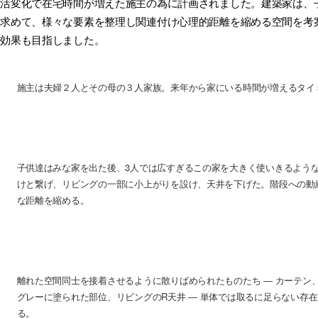
生活変化で在宅時間が増えた施主の為に計画されました。建築家は、
を求めて、様々な要素を整理し関連付け心理的距離を縮める空間を考
の効果も目指しました。
施主は夫婦２人とその母の３人家族。来年から家にいる時間が増えるタイ
子供達はみな家を出た後、3人では広すぎるこの家を大きく使いきるよう
けと繋げ、リビングの一部に小上がりを設け、天井を下げた。階段への動
な距離を縮める。
離れた空間同士を接着させるように散りばめられたものたち ― カーテン
グレーに塗られた部位、リビングのR天井 ― 単体では取るに足らない存
る。