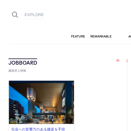
建築求人情報
佐々木慧が主宰する「axonometric株
古民家を軸に全国で“価値循環の仕組
リノベる株式会社が、設計パートナ
社会への影響力のある建築を手掛
代官山を拠点に活動する「梅澤竜也 /