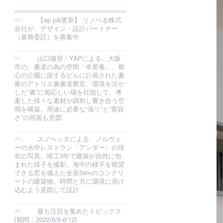
【ap job更新】 リノベる株式
会社が、デザイン・設計パートナー
（業務委託）を募集中
山口陽登 / YAPによる、大阪
市の、書道の為の空間「幸星菴」。都
心の公園に面するビルに計画された書
家のアトリエ兼書道教室。環境を活か
した“書”に相応しい場を目指して、考
案した様々な素材が調和し響き合う空
間を構築。用途に必要な“張り”と“寛容
さ”の同居も意図
スノヘッタによる、ノルウェ
ーの水中レストラン「アンダー」の現
在の写真。竣工3年で建築が自然に包
まれた様子を撮影。海中の様子を眺望
できる窓を備えた全長34mのコンクリ
ートの建築物。時間と共に環境に溶け
込むよう意図して設計
最も注目を集めたトピックス
[期間：2022/6/6-6/12]