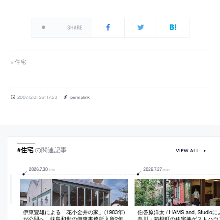
SHARE
住宅
2007.12.01 Sat 17:53
permalink
#住宅
の関連記事
VIEW ALL
2026
.
7
.
30
2026
.
7
.
27
THU
MON
伊東豊雄による「花小金井の家」(1983年)
伯耆原洋太 / HAMS and, Studi
が公開へ。妹島和世の伊東事務所入所2年
奈川・箱根町の住宅兼ゲストハウ