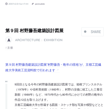
2007.12.01 Sat 17:44
permalink
第９回 村野藤吾建築設計図展
SHARE
ARCHITECTURE
EXHIBITION
|
京都
第９回 村野藤吾建築設計図展”村野藤吾・晩年の境地”が、京都工芸繊
維大学美術工芸資料館で行われます
9回目となる今年の村野藤吾建築設計図展では、箱根プリンスホテル
（1978年）や谷村美術館（1983年）、村野の没後に竣工した三養荘
新館（1988年）など、1970年代から80年代にかけての村野の晩年の
作品12点を取り上げます。
京都工芸繊維大学が所蔵する図面・スケッチ類を写真や模型などとと