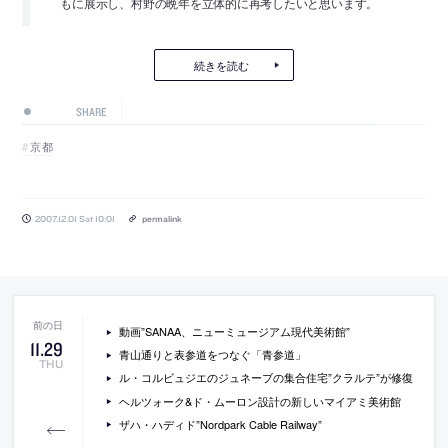
もに展示し、村野の晩年を立体的に再考したいと思います。
続きを読む
SHARE
京都
2007.12.01 Sat 10:01
permalink
動画”SANAA、ニューミュージアム現代美術館”
11
.
29
青山通りと表参道をつなぐ「青参道」
THU
ル・コルビュジエのジュネーブの集合住宅”クラルテ”が修復
ヘルツォーク&ド・ムーロン設計の新しいマイアミ美術館
ザハ・ハディド”Nordpark Cable Railway”