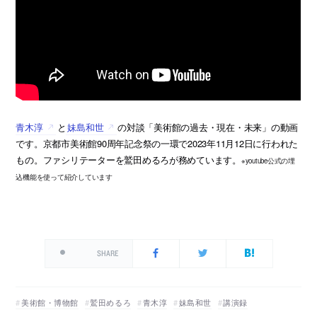
青木淳
と
妹島和世
の対談「美術館の過去・現在・未来」の動画
です。京都市美術館90周年記念祭の一環で2023年11月12日に行われた
もの。ファシリテーターを鷲田めるろが務めています。
※youtube公式の埋
込機能を使って紹介しています
SHARE
美術館・博物館
鷲田めるろ
青木淳
妹島和世
講演録