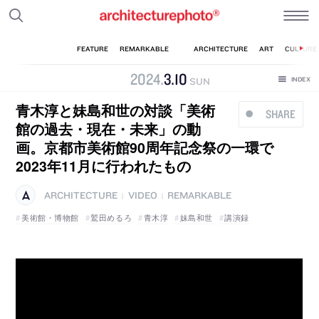
2024
.
3
.
10
SUN
青木淳と妹島和世の対談「美術
SHARE
館の過去・現在・未来」の動
画。京都市美術館90周年記念祭の一環で
2023年11月に行われたもの
ARCHITECTURE
VIDEO
REMARKABLE
|
|
美術館・博物館
鷲田めるろ
青木淳
妹島和世
講演録