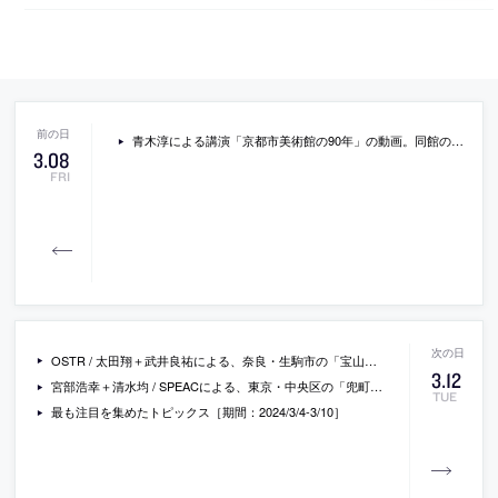
青木淳による講演「京都市美術館の90年」の動画。同館の館長として2023年11月の美術館90周年記念祭で行ったもの
3
.
08
FRI
OSTR / 太田翔＋武井良祐による、奈良・生駒市の「宝山寺のギャラリーと住宅」。車で近づけない場所に建つ古民家を改修。搬入に係る与件を考慮し、敷地内の材料の再利用で“コストの抑制”と“新たな価値の創出”を叶える設計を志向。解体で出た部材を“新たな仕上げ”に転用して空間をつくる
3
.
12
宮部浩幸＋清水均 / SPEACによる、東京・中央区の「兜町第７平和ビル」。既存ビルの地上階の一部を改修して“オープンスペース”にする計画。人々が滞留する場の創出での、街とビルの居心地と存在感の向上を志向。“街の文脈との連続性”も意図してエリアの歴史や痕跡を設計に参照
TUE
最も注目を集めたトピックス［期間：2024/3/4-3/10］