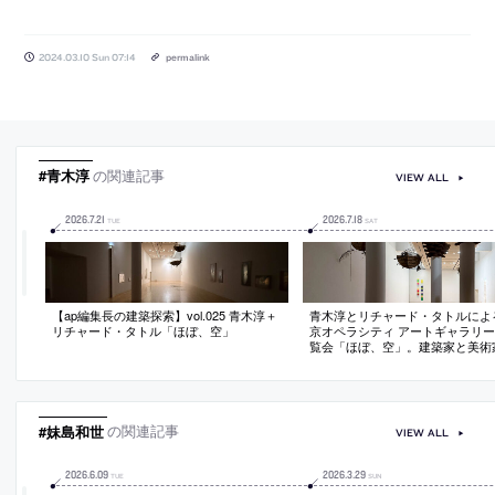
2024.03.10 Sun 07:14
permalink
#青木淳
の関連記事
VIEW ALL
2026
.
7
.
21
2026
.
7
.
18
TUE
SAT
【ap編集長の建築探索】vol.025 青木淳＋
青木淳とリチャード・タトルによ
リチャード・タトル「ほぼ、空」
京オペラシティ アートギャラリ
覧会「ほぼ、空」。建築家と美術
働して制作。タトルが提案した三
素“柱・バスケット・色の帯”を、
の“枠組みを外す”計画で館内に配
影が質感を生み出して展示室内に“
現れる
#妹島和世
の関連記事
VIEW ALL
2026
.
6
.
09
2026
.
3
.
29
TUE
SUN