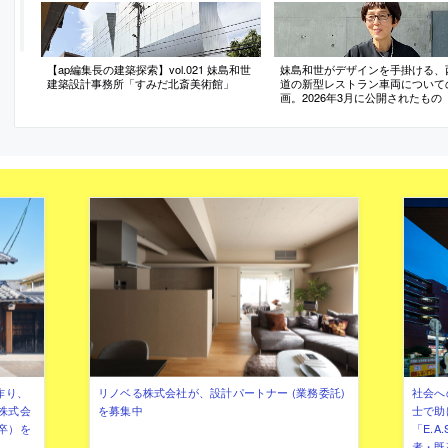
【ap編集長の建築探索】vol.021 妹島和世
妹島和世がデザインを手掛ける、
建築設計事務所「すみだ北斎美術館」
道の新型レストラン車両について
画。2026年3月に公開されたもの
作り、
リノベる株式会社が、設計パートナー (業務委託)
社会へ
株式会
を募集中
士で助
卒）を
「E.A
者・既