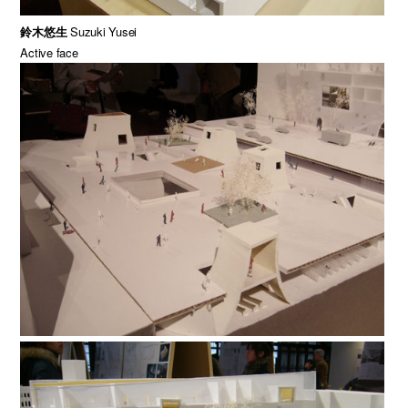
鈴木悠生
Suzuki Yusei
Active face