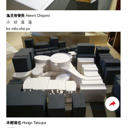
逸見智誉美
Henmi Chiyomi
小 径 逍 遥
ko mitu sho yo
本郷達也
Hongo Tatsuya