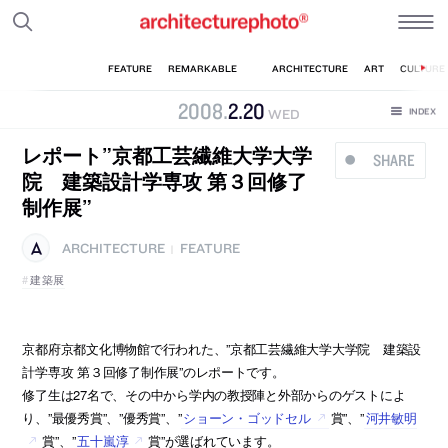
2008
.
2
.
20
WED
レポート”京都工芸繊維大学大学
SHARE
院 建築設計学専攻 第３回修了
制作展”
ARCHITECTURE
FEATURE
|
建築展
京都府京都文化博物館で行われた、”京都工芸繊維大学大学院 建築設
計学専攻 第３回修了制作展”のレポートです。
修了生は27名で、その中から学内の教授陣と外部からのゲストによ
り、”最優秀賞”、”優秀賞”、”
ショーン・ゴッドセル
賞”、”
河井敏明
賞”、”
五十嵐淳
賞”が選ばれています。