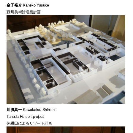
金子裕介
Kaneko Yusuke
蘇州美術館増築計画
川勝真一
Kawakatsu Shinichi
Tanada Re-sort project
休耕田によるリゾート計画