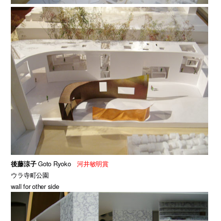
後藤涼子
Goto Ryoko
河井敏明賞
ウラ寺町公園
wall for other side