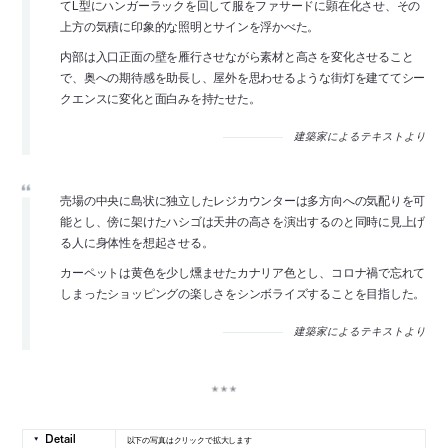
てL型にハンガーラックを回して服をファサードに顕在化させ、その
上方の気積に印象的な照明とサインを浮かべた。
内部は入口正面の壁を雁行させながら素材と高さを変化させること
で、奥への期待感を助長し、屋外を思わせるような街灯を建ててシー
クエンスに変化と面白みを持たせた。
建築家によるテキストより
売場の中央に島状に独立したレジカウンターは多方向への気配りを可
能とし、傍に架けたハシゴは天井の高さを演出するのと同時に見上げ
る人に身体性を想起させる。
カーペットは黄色を少し燻ませたカナリア色とし、コロナ禍で忘れて
しまったショッピングの楽しさをシンボライズすることを目指した。
建築家によるテキストより
以下の写真はクリックで拡大します