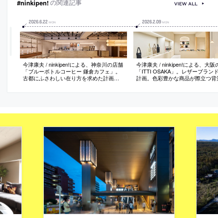
#ninkipen!
の関連記事
VIEW ALL
2026
.
6
.
22
2026
.
2
.
09
MON
MON
今津康夫 / ninkipen!による、神奈川の店舗
今津康夫 / ninkipen!による、大
「ブルーボトルコーヒー 鎌倉カフェ」。
「ITTI OSAKA」。レザーブラン
古都にふさわしい在り方を求めた計画。
計画。色彩豊かな商品が際立つ背
近隣の坂倉建築のピロティ天井の“きらめ
指し、様々な素材を“調律”してワ
き”から着想を得て、伝統様式の格天井の
の中に“確かなグラデーション”が
様にステンレスパネルを配する空間を考
を構築。敢えてルールを外した古
案。灯りや人の振舞を映して“心地よい揺
ブランド思想の具現化を意図
らぎ”を生む