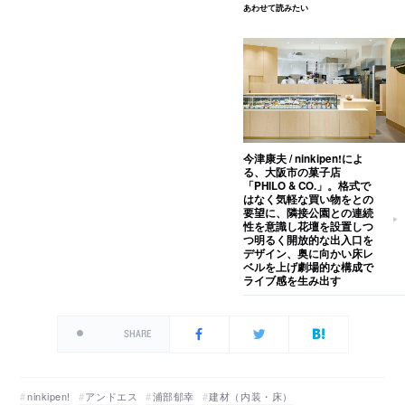
あわせて読みたい
今津康夫 / ninkipen!によ
る、大阪市の菓子店
「PHILO & CO.」。格式で
はなく気軽な買い物をとの
要望に、隣接公園との連続
性を意識し花壇を設置しつ
つ明るく開放的な出入口を
デザイン、奥に向かい床レ
ベルを上げ劇場的な構成で
ライブ感を生み出す
SHARE
ninkipen!
アンドエス
浦部郁幸
建材（内装・床）