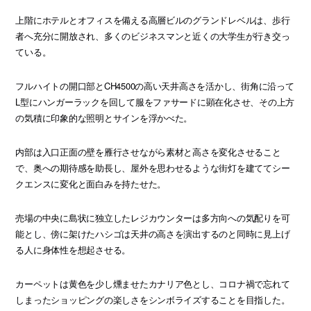
上階にホテルとオフィスを備える高層ビルのグランドレベルは、歩行
者へ充分に開放され、多くのビジネスマンと近くの大学生が行き交っ
ている。
フルハイトの開口部とCH4500の高い天井高さを活かし、街角に沿って
L型にハンガーラックを回して服をファサードに顕在化させ、その上方
の気積に印象的な照明とサインを浮かべた。
内部は入口正面の壁を雁行させながら素材と高さを変化させること
で、奥への期待感を助長し、屋外を思わせるような街灯を建ててシー
クエンスに変化と面白みを持たせた。
売場の中央に島状に独立したレジカウンターは多方向への気配りを可
能とし、傍に架けたハシゴは天井の高さを演出するのと同時に見上げ
る人に身体性を想起させる。
カーペットは黄色を少し燻ませたカナリア色とし、コロナ禍で忘れて
しまったショッピングの楽しさをシンボライズすることを目指した。