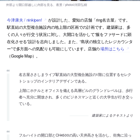
今津康夫 / ninkipen!
が設計した、愛知の店舗「ring名古屋」です。
駅直結の大型複合施設内の地上階の区画での計画です。建築家は、多
くの人々が行交う状況に対し、大開口を活かして“服をファサードに顕
在化させる”設計を志向しました。また、“島状の独立したレジカウンタ
ー”で多方面への気配りも可能にしています。店舗の
場所はこちら
（Google Map）。
名古屋ささしまライブ駅直結の大型複合施設の1階に位置するセレク
トショップのインテリアデザインである。
上階にホテルとオフィスを備える高層ビルのグランドレベルは、歩行
者へ充分に開放され、多くのビジネスマンと近くの大学生が行き交っ
ている。
建築家によるテキストより
フルハイトの開口部とCH4500の高い天井高さを活かし、街角に沿っ