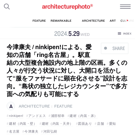
2024
.
5
.
29
WED
今津康夫 / ninkipen!による、愛
SHARE
知の店舗「ring名古屋」。駅直
結の大型複合施設内の地上階の区画。多くの
人々が行交う状況に対し、大開口を活かし
て“服をファサードに顕在化させる”設計を志
向。“島状の独立したレジカウンター”で多方
面への気配りも可能にする
ARCHITECTURE
FEATURE
|
ninkipen!
アンドエス
浦部郁幸
建材（内装・床）
建材（内装・壁）
建材（内装・天井）
図面あり
店舗
愛知
名古屋
今津康夫
河田弘樹