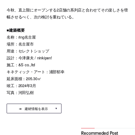
今秋、直上階にオープンする2店舗の系列店と合わせてその楽しさを増
幅させるべく、次の検討を重ねている。
■建築概要
名称：ring名古屋
場所：名古屋市
用途：セレクトショップ
設計：今津康夫 / ninkipen!
施工：&S co.,ltd
キネティック・アート：浦部郁幸
延床面積：205.30㎡
竣工：2024年3月
写真：河田弘樹
建材情報を表示