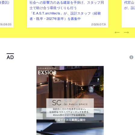
務委託)
社会への影響力のある建築を手掛け、スタッフ同
代官山を
士で助け合う環境づくりも行う
が、設
「E.A.S.T.architects」が、設計スタッフ（経験
者・既卒・2027年新卒）を募集中
26.08.03
2026.07.31