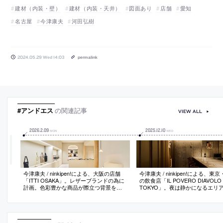
建材（内装・壁）
建材（内装・天井）
図面あり
店舗
愛知
名古屋
今津康夫
河田弘樹
2024.05.29 Wed 14:03
permalink
#アンドエス
の関連記事
VIEW ALL
2026
.
2
.
09
2025
.
12
.
10
MON
WED
今津康夫 / ninkipen!による、大阪の店舗
今津康夫 / ninkipen!による、東
「ITTI OSAKA」。レザーブランドの為に
の飲食店「IL POVERO DIAVOLO
計画。色彩豊かな商品が際立つ背景を目
TOKYO」。夜は静かになるエリ
指し、様々な素材を“調律”してワントーン
画。来訪時に“安心感と期待感”を
の中に“確かなグラデーション”がある空間
為、シェフ達の振舞を“型板ガラス
を構築。敢えてルールを外した古材等は
伝える“行燈の様に光るファサード
ブランド思想の具現化を意図
案。内部では大きな“シェフズテー
一体感を生む