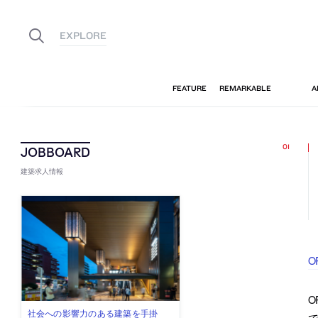
建築求人情報
O
O
古民家を軸に全国で“価値循環の仕組
リノベる株式会社が、設計パートナ
社会への影響力のある建築を手掛
代官山を拠点に活動する「梅澤竜也 /
住宅や共同住宅などを手掛け、“合理
で