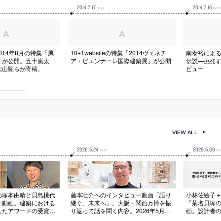
2014
.
7
.
17
2014
.
7
.
16
THU
WE
eの2014年8月の特集「風
10+1websiteの特集「2014ヴェネチ
南泰裕によ
」が公開。五十嵐太
ア・ビエンナーレ国際建築展」が公開
伝説—挑発
大山顕らが寄稿。
ビュー
VIEW ALL
2026
.
5
.
24
2026
.
5
.
09
SUN
SA
の塚本由晴と貝島桃代
藤本壮介へのインタビュー動画「語り
小林佐絵子＋
ー動画。建築における
継ぐ、未来へ」。大阪・関西万博を振
「菊名貝塚
したアワードの受賞記
り返って話を聞く内容。2026年5月に
画。設計者の
6年5月に公開されたも
公開されたもの
た建築