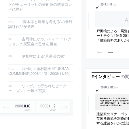
ドがチューリッヒの美術館の増築コン
2014
.
11
.
18
TUE
ペに勝利
“青木淳と建築を考える”の最終
講評作品が発表
戸田穣による、展覧
ーキテクツ1945-2
吉岡徳仁がカルティエ コレク
「建築資料のありか
ションの展覧会の監修を担当
くえ」
伊礼智による”芦屋浜の家”
西田司＋藤村龍至展”URBAN
COMMONS”[2008/11/21-2008/11/30]
の
#インタビュー
リスボンで行われたピータ
2026
.
8
.
02
SUN
ー・ズントー展の写真
2008
.
11
.
10
2008
.
11
.
12
MON
WED
建築家のリナ・ゴッ
英国放送協会制作の
する建築をいかに設
阪・関西万博の“バ