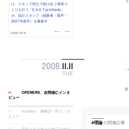
み”を作り、リモートワーク主体の働
ー (業務委託) を募集中
け、スタッフ同士で助け合う環境づ
ALA INC.」が、設計スタッフ・アル
的でシンプルなデザイン”を志向する
き方を実践する「株式会社つぎと」
くりも行う「E.A.S.T.architects」
バイト・事務職を募集中
「PANDA：山本浩三建築設計事務
が、設計スタッフ（経験者・既卒）
が、設計スタッフ（経験者・既卒・
所」が、設計スタッフ（経験者・既
を募集中
2027年新卒）を募集中
卒・2027年新卒）を募集中
2026.08.03
2026.08.03
2026.07.31
2026.07.30
2026.07.29
2008
.
11
.
11
TUE
OPENERS、吉岡徳仁インタ
ビュー
moonlinx、藤崎圭一郎インタ
ビュー
の関連記事
#理論
デビッド・チッパーフィール