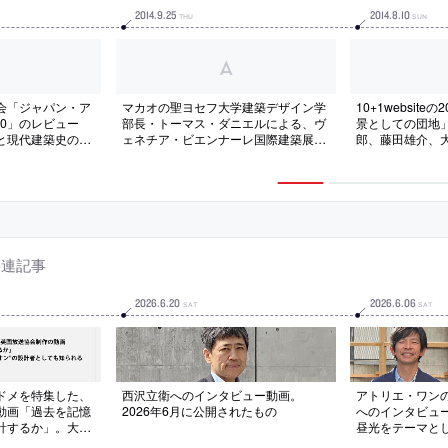
2014
.
9
.
25
2014
.
8
.
10
THU
SUN
会「ジャパン・ア
マカオの聖ヨセフ大学建築デザイン学
10+1websit
010」のレビュー
部長・トーマス・ダニエルによる、ヴ
景としての団地
と現代建築史のゆ
ェネチア・ビエンナーレ国際建築展日
郎、藤田雄介、
本館のレポート（日本語）
関連記事
2026
.
6
.
20
2026
.
6
.
06
SAT
SAT
ドメを特集した、
西沢立衛へのインタビュー動画。
アトリエ・ワン
動画「過去を記憶
2026年6月に公開されたもの
へのインタビュ
計するか」。大
昼光をテーマと
ーレーンパビリオ
念に収録。202