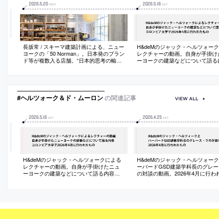
2026
.
5
.
20
2026
.
5
.
16
WED
SAT
長坂常 / スキーマ建築計画による、ニュー
H&deMのジャック・ヘルツォー
ヨークの「50 Norman」。日本発のブラン
レクチャーの動画。自身が手掛け
ド等が複数入る店舗。“日本的思考の輸
ーヨークの建築などについて語る
出”という共通姿勢を起点とし、東京近郊
コロンビア大学で2026年4月に行
の廃材で什器を作り“現地で10日間で設
の
営”する手法を考案。商品・食材・什器が
同じトーンで響き合う空間を生み出す
#ヘルツォーク＆ド・ムーロン
の関連記事
VIEW ALL
2026
.
5
.
16
2026
.
4
.
25
SAT
SAT
H&deMのジャック・ヘルツォークによる
H&deMのジャック・ヘルツォー
レクチャーの動画。自身が手掛けたニュ
ーバードGSD建築学科長のグレー
ーヨークの建築などについて語る内容。
の対談の動画。2026年4月に行わ
コロンビア大学で2026年4月に行われたも
の