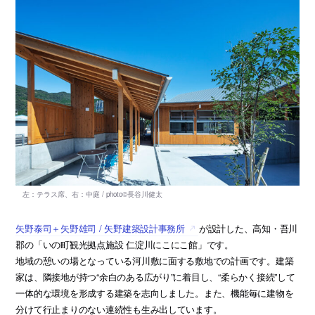
矢野泰司＋矢野雄司 / 矢野建築設計事務所
が設計した、高知・吾川
郡の「いの町観光拠点施設 仁淀川にこにこ館」です。
地域の憩いの場となっている河川敷に面する敷地での計画です。建築
家は、隣接地が持つ“余白のある広がり”に着目し、“柔らかく接続”して
一体的な環境を形成する建築を志向しました。また、機能毎に建物を
分けて行止まりのない連続性も生み出しています。