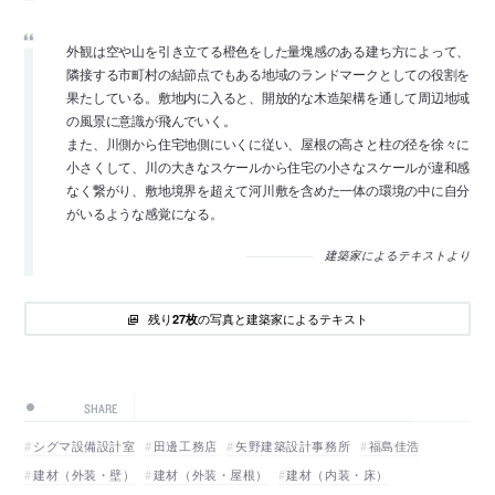
外観は空や山を引き立てる橙色をした量塊感のある建ち方によって、
隣接する市町村の結節点でもある地域のランドマークとしての役割を
果たしている。敷地内に入ると、開放的な木造架構を通して周辺地域
の風景に意識が飛んでいく。
また、川側から住宅地側にいくに従い、屋根の高さと柱の径を徐々に
小さくして、川の大きなスケールから住宅の小さなスケールが違和感
なく繋がり、敷地境界を超えて河川敷を含めた一体の環境の中に自分
がいるような感覚になる。
建築家によるテキストより
残り
の写真と建築家によるテキスト
27枚
SHARE
シグマ設備設計室
田邊工務店
矢野建築設計事務所
福島佳浩
建材（外装・壁）
建材（外装・屋根）
建材（内装・床）