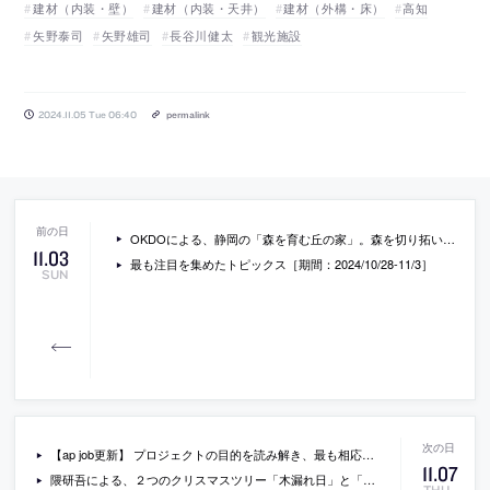
建材（内装・壁）
建材（内装・天井）
建材（外構・床）
高知
矢野泰司
矢野雄司
長谷川健太
観光施設
2024.11.05 Tue 06:40
permalink
OKDOによる、静岡の「森を育む丘の家」。森を切り拓いた新興街区での計画。地域の成長や豊かさにも寄与していく存在を目指し、敷地境界の内外を緩やかに接続する“丘のような”建築を考案。人と犬の快適な共存も意図して建築の内と外も曖昧にする
11
.
03
最も注目を集めたトピックス［期間：2024/10/28-11/3］
SUN
【ap job更新】 プロジェクトの目的を読み解き、最も相応しい構造計画の提案を目指す「MOF」が、構造設計スタッフ（2025年新卒）を募集中
11
.
07
隈研吾による、２つのクリスマスツリー「木漏れ日」と「木組み」。隈がデザインした虎ノ門と銀座のホテルで公開。サステイナブルをテーマとし、小さな木のユニットを積み上げるデザインを考案。シーズン終了後は家具に転用される