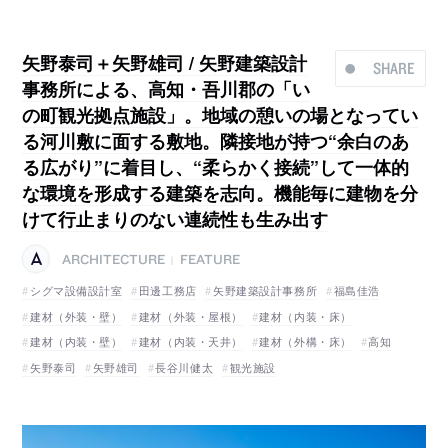
矢野泰司＋矢野雄司 / 矢野建築設計
SHARE
事務所による、高知・吾川郡の「い
の町観光拠点施設」。地域の憩いの場となってい
る河川敷に面する敷地。隣接地が持つ“余白のあ
る広がり”に着目し、“柔らかく接続”して一体的
な環境を形成する建築を志向。機能毎に建物を分
けて行止まりのない連続性も生み出す
ARCHITECTURE
FEATURE
|
シグマ設備設計室
田邊工務店
矢野建築設計事務所
福島佳浩
建材（外装・壁）
建材（外装・屋根）
建材（内装・床）
建材（内装・壁）
建材（内装・天井）
建材（外構・床）
高知
矢野泰司
矢野雄司
長谷川健太
観光施設