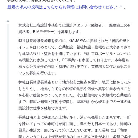
新規の求人の投稿はこちらからお気軽にお問い合わせください
。
株式会社三省設計事務所では設計スタッフ（経験者、一級建築士の有
資格者、BIMモデラー）を募集します。
弊社は長崎県長崎市を拠点に、GA JAPANに掲載された「神話の里ト
イレ」をはじめとして、公共施設、福祉施設、住宅など大小さまざま
な建築の設計・監理を手掛けています。設計プロポーザル・コンペに
も積極的に参加しており、PFI事業へも参画しております。本年度も
様々な公共案件の設計・監理が進行中です。業務増大に伴い新規スタ
ッフの募集を行います。
弊社は長崎県長崎市という地方都市に拠点を置き、地元に根をしっか
りと生やし、地元ならではの独特の地形や気候へ真摯に向き合うこと
を心掛け建築をつくってきました。小規模住宅から大規模な公共建築
まで、幅広い知識・技術を習得し、基本設計から竣工までの一連の建
築設計の仕事を経験できます。
長崎は海と山に挟まれた土地が多く、港から発展したまちです。一町
を除いてすべての市町村が海に面し、島の数も日本一であり、港町の
風景が生活の一部となって溶け込んでいます。また長崎には「和華
蘭」というごちゃまぜ感が魅力のちゃんぽん文化があり、多彩で多様