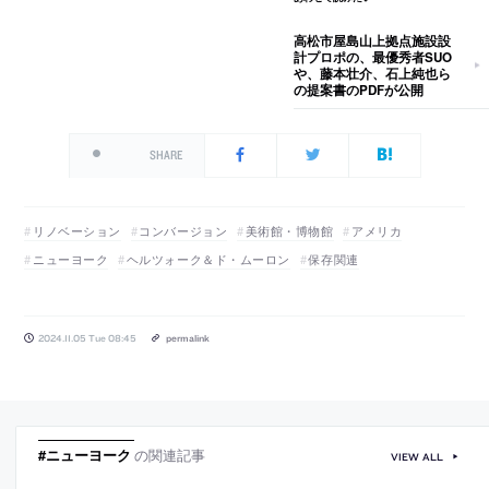
高松市屋島山上拠点施設設
計プロポの、最優秀者SUO
や、藤本壮介、石上純也ら
の提案書のPDFが公開
SHARE
リノベーション
コンバージョン
美術館・博物館
アメリカ
ニューヨーク
ヘルツォーク＆ド・ムーロン
保存関連
2024.11.05 Tue 08:45
permalink
#ニューヨーク
の関連記事
VIEW ALL