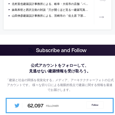
THU
北村直也建築設計事務所による、岐阜・大垣市の店舗「パティスリー. ポッシュ ド アコ」。“デコラティブ”な洋菓子店だった建物を新たな菓子店へと改修。煩雑な状況の“単純化”と商品の“強調”を意図し、内外を“ブルーグレーに統一”する計画を考案。商品に通じる“控えめで華やかな雰囲気”も意図
妹島和世と西沢立衛の対談「穴が開くほど見る―建築写真から読み解く暮らしとその先 第10回」の動画がLIXILのサイトで期間限定で無料配信。其々が選んだ、厳島神社、中野本町の家、サヴォア邸、スカイハウスの写真を題材に議論
山田伸彦建築設計事務所による、宮崎市の「佐土原 下那珂の家」。通りを挟んで施設が建つ分譲地での計画。朝日を感じられる住宅との要望に、平面中央に天窓と階段を設けて“柔らかな光を落とす”構成を考案。階段空間を介し全体を繋げて“常に家族の気配”の感受も可能にする
Subscribe and Follow
公式アカウントをフォローして、
見逃せない建築情報を受け取ろう。
「建築と社会の関係を視覚化する」メディア、アーキテクチャーフォトの公式
アカウントです。
様々な切り口による複眼的視点で建築に関する情報を最速
でお届けします。
62,097
Follow