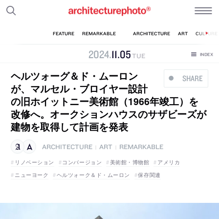
2024
.
11
.
05
TUE
ヘルツォーグ＆ド・ムーロン
SHARE
が、マルセル・ブロイヤー設計
の旧ホイットニー美術館（1966年竣工）を
改修へ。オークションハウスのサザビーズが
建物を取得して計画を発表
ARCHITECTURE
ART
REMARKABLE
|
|
リノベーション
コンバージョン
美術館・博物館
アメリカ
ニューヨーク
ヘルツォーク＆ド・ムーロン
保存関連