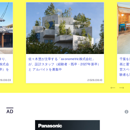
作り、
佐々木慧が主宰する「axonometric株式会社」
千葉を
株式会
が、設計スタッフ（経験者・既卒・2027年新卒）
画と運
卒）を
と アルバイトを募集中
営スペ
験者も
26.08.03
2026.08.10