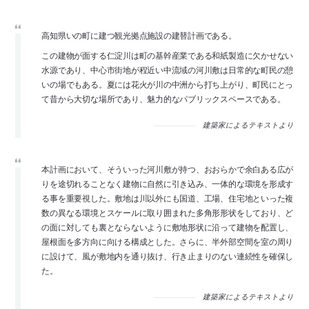
高知県いの町に建つ観光拠点施設の建替計画である。
この建物が面する仁淀川は町の基幹産業である和紙製造に欠かせない
水源であり、中心市街地が程近い中流域の河川敷は日常的な町民の憩
いの場でもある。夏には花火が川の中洲から打ち上がり、町民にとっ
て昔から大切な場所であり、魅力的なパブリックスペースである。
建築家によるテキストより
本計画において、そういった河川敷が持つ、おおらかで余白ある広が
りを途切れることなく建物に自然に引き込み、一体的な環境を形成す
る事を重要視した。敷地は川以外にも国道、工場、住宅地といった複
数の異なる環境とスケールに取り囲まれた多角形形状をしており、ど
の面に対しても裏とならないように敷地形状に沿って建物を配置し、
屋根面を多方向に向ける構成とした。さらに、半外部空間を室の周り
に設けて、風が敷地内を通り抜け、行き止まりのない連続性を確保し
た。
建築家によるテキストより