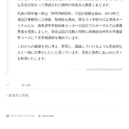
な文化が交わって形成された独特の街並みも数多くあります。
代表の田中健一郎は「INTERMEDIA」で設計経験を積み、2010年三
省設計事務所に入所後、取締役を務め、県立ろう学校や口之津港ター
ミナルビル、南島原市学校給食センターの設計プロポーザルでは最優
秀賞を受賞しました。現在は設計活動と同時に長崎総合科学大学建築
学コースにて非常勤講師を務めています。
これからの建築を共に考え、実現し、議論していけるような意欲的な
人と一緒に仕事がしたいと思っています。意欲と熱意にあふれた方々
を歓迎いたします。
job.architecturephoto.net
AP JOB
建築求人情報
2024.11.05 Tue 13:30
permalink