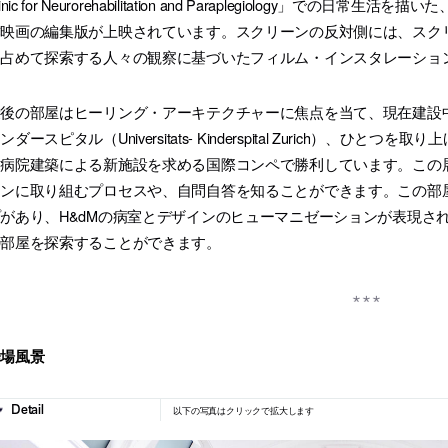
linic for Neurorehabilitation and Paraplegiology
映画の編集版が上映されています。スクリーンの反対側には、スクリ
を占めて探索する人々の観察に基づいたフィルム・インスタレーショ
最後の部屋はヒーリング・アーキテクチャーに焦点を当て、現在建設
ンダースピタル（Universitats- Kinderspital Zurich）、
病院建築による新施設を求める国際コンペで勝利しています。この展
ンに取り組むプロセスや、自問自答を知ることができます。この部屋
があり、H&dMの病室とデザインのヒューマニゼーションが表現さ
の部屋を探索することができます。
会場風景
以下の写真はクリックで拡大します