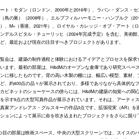
ート・モダン（ロンドン、2000年と2016年）、ラバン・ダンス・
（鳥の巣）（2008年）、エルプフィルハーモニー・ハンブルク（2016年
）、M+（香港、2021年）、ロイヤル・カレッジ・オブ・アート（ロ
ンデルスピタル・チューリッヒ（2024年完成予定）を含む、美術
など、最近および現在の注目すべきプロジェクトがあります。
展覧会は、建築の制作過程と体験におけるアイデアとプロセスを探求
います。最初の部屋は、H&dMのオープンな倉庫であり研究スペー
ドンに移したものです。背の高い木製の棚には、幅広い模型、素材、
ど、約400点の品々が展示されており、多様でありながら具体的な
カビネットのショーケースの傍らには、H&dMの建築の知覚への関
を示す9点の大型写真作品が展示されています。それは、アーティス
真家アンドレアス・グルスキーの作品3点です。拡張現実（AR）を
ーションによって展示に命を吹き込まれたプロジェクトをさらに掘り
つ目の部屋は映画スペース。中央の大型スクリーンでは、スイスのバー