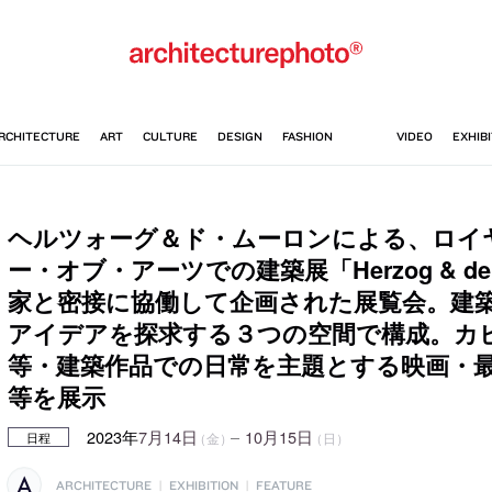
ヘルツォーグ＆ド・ムーロンによる、ロイ
ー・オブ・アーツでの建築展「Herzog & de 
家と密接に協働して企画された展覧会。建
アイデアを探求する３つの空間で構成。カ
等・建築作品での日常を主題とする映画・
等を展示
2023年
7月14日
–
10月15日
（金）
（日）
日程
ARCHITECTURE
|
EXHIBITION
|
FEATURE