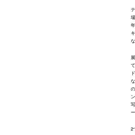
テ
場
年
キ
て
な
の
ン
写
2