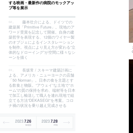
する映画・最新作の病院のモックアッ
プ等を展示
藤本壮介による、ドイツでの
建築展「Primitive Future」。現地のア
ワード受賞を記念して開催。自身の建
築哲学を表現する、12個のワイヤー製
のオブジェによるインスタレーション
を制作。視点により見え方が変わる“立
体的なドローイング”が空間に様々なシ
ーンを描く
長坂常 / スキーマ建築計画に
よる、アメリカ・ニューヨークの店舗
「50 Norman」。日本の食を主題とす
る飲食と物販。“アウェイ”な土地で“ホ
ーム”の質の保持を求め、端材等を日本
で加工し輸送して職人を連れ現地で組
立てる方法“DEKASEGI”を考案。コロ
ナ禍の状況を乗り越え完成させる
2023
.
7
.
26
2023
.
7
.
28
WED
FRI