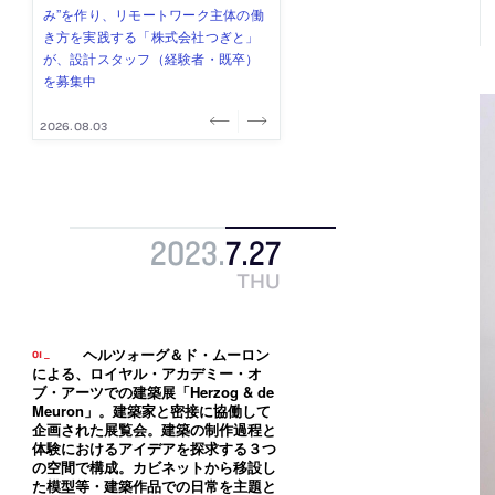
式会社」が、設計スタッフ（経験
み”を作り、リモートワーク主体の働
ー (業務委託) を募集中
け、スタッフ同士で助け合う環境づ
ALA INC.」が、設計スタッフ・アル
者・既卒・2027年新卒）を募集中
き方を実践する「株式会社つぎと」
くりも行う「E.A.S.T.architects」
バイト・事務職を募集中
が、設計スタッフ（経験者・既卒）
が、設計スタッフ（経験者・既卒・
を募集中
2027年新卒）を募集中
2026.08.07
2026.08.03
2026.08.03
2026.07.31
2026.07.30
2023
.
7
.
27
THU
ヘルツォーグ＆ド・ムーロン
による、ロイヤル・アカデミー・オ
ブ・アーツでの建築展「Herzog & de
Meuron」。建築家と密接に協働して
企画された展覧会。建築の制作過程と
体験におけるアイデアを探求する３つ
の空間で構成。カビネットから移設し
た模型等・建築作品での日常を主題と