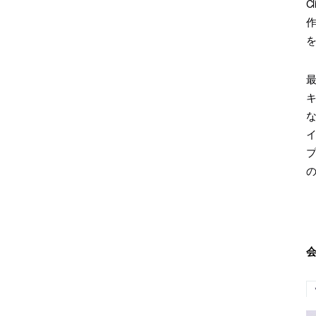
C
作
キ
な
イ
プ