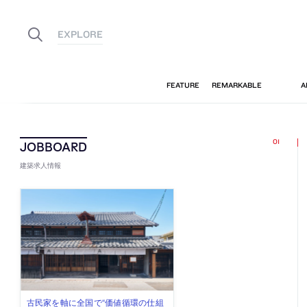
建築求人情報
佐々木慧が主宰する「axonometric株
古民家を軸に全国で“価値循環の仕組
リノベる株式会社が、設計パートナ
社会への影響力のある建築を手掛
代官山を拠点に活動する「梅澤竜也 /