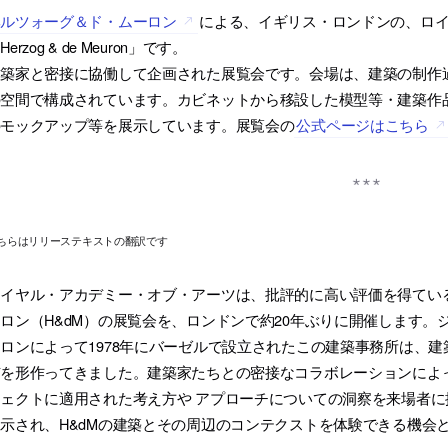
ヘルツォーグ＆ド・ムーロン
による、イギリス・ロンドンの、ロ
Herzog & de Meuron」です。
建築家と密接に協働して企画された展覧会です。会場は、建築の制作
の空間で構成されています。カビネットから移設した模型等・建築作
のモックアップ等を展示しています。展覧会の
公式ページはこちら
ちらはリリーステキストの翻訳です
ロイヤル・アカデミー・オブ・アーツは、批評的に高い評価を得てい
ロン（H&dM）の展覧会を、ロンドンで約20年ぶりに開催します
ロンによって1978年にバーゼルで設立されたこの建築事務所は、
市を形作ってきました。建築家たちとの密接なコラボレーションによ
ェクトに適用された考え方や アプローチについての洞察を来場者
示され、H&dMの建築とその周辺のコンテクストを体験できる機会