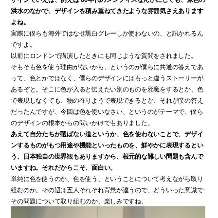
洪水のなかで、デザインを積み重ねてきたような雰囲気さえあります
よね。
実際に僕らも海外ではなぜ黒白グレーしか使わないの、と訊かれるん
ですよ。
以前にロンドンで講演したときにも同じような質問をされました。
そもそも色を使う理由がないから、というのが僕らに共通の答えであ
って、色とかではなく、僕らのデザインにはもっと違うストーリーが
あるぞと。そこに色が入ると伝えたい別のものを邪魔をするとか、色
で表現しなくても、物の在りようで表現できるとか、それが僕の答え
だったんですが、今回は色を使いなさい、というのがテーマで、僕ら
のデザインの根本からの問いかけでもありました。
あえて自分たちが選ばない道というか、色を使わないことで、デザイ
ンするものがもつ用途や機能といったものを、鮮やかに表現するとい
う、日本独自の世界観もありますから、根元的な難しい問題も含んで
いますね。それだからこそ、面白い。
単純に色を使うのか、色を使う、ということについて考えながら取り
組むのか。その辺は五人それぞれ背景が違うので、どういった意識で
その問題について取り組むのか、楽しみですね。