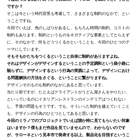
ですか？
そこは今という時代背景も考慮して、さまざまな制約のなかで、とい
うことですね。
今回でいえば、色のしばりがあるし、もちろん時間の制約、コストの
制約もあります。制約というものをネガティブな要素としてとらえず
に、そのなかで、何をどうつくるかということも、今回のひとつのテ
ーマにしています。
そもそもかたちをつくるということ自体に制約がありますよね。
それはデザインがデザインするということの予定調和という袋小路に
陥らずに、デザインするという行為の実践によって、デザインにおけ
る問題解決の方法をさぐる、ということに繋がりますね。
デザインそのものも制約のなかにあると思っています。
当たり前ですが、たとえばクライアントがうどん屋さんをやりたい、
といっているのにイタリアンレストランのインテリアはつくれない
し、予算の問題もそうです。でも、そういった制約を越えていくこと
も、デザインの行為のひとつとしてあると思います。
今回のミラノでのプロジェクトでいえば誰か特に見てもらいたい対象
はいますか？僕もまだ作品を見ていませんので、わからないのです
が、サローネという見本市で発表する以上、製品化を目指すというこ