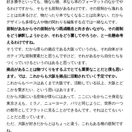
好き勝手といっても、物なら物、本なら本のフォーマットのなかでや
るわけですから、そもそも規制があるわけです。その規制から逸れる
ことは出来るけど、物だったり本でなくなることは出来ない。だから
デザインも多様な人や物の関わりを編集する点では一緒なんです。
規制があるからその規制がもつ既成概念と向き合いながら、その規制
をどう解釈しようかとか、それをどう覆してやろうか、と一生懸命考
えるわけですね。
そうです。だから僕らの拠点である大阪っていうのも、それ自体がネ
ガティブな規制要素だと思うんですけど、それがあるから自分たちを
つくっていけるというのはあると思っています。
拠点があることは物づくりをする上でとても重要なことだと僕も思い
ます。では、これからも大阪を拠点に活動されていく予定ですか。
これからもベースはあくまで大阪です。活動している以上、大阪とど
こかを繋ぎたい、という思いはあります。
だから大阪にいる意味が僕らにはあって、ここにいるからこそ身近な
東京さえも、ミラノ、ニューヨーク、パリと同じように、世界の一つ
の都市としてフラットに見ることができるんです。それはとてもいい
ことだと思っています。
ただ、大阪が好きだからとはちょっと違う。これもある種の規制です
ね。