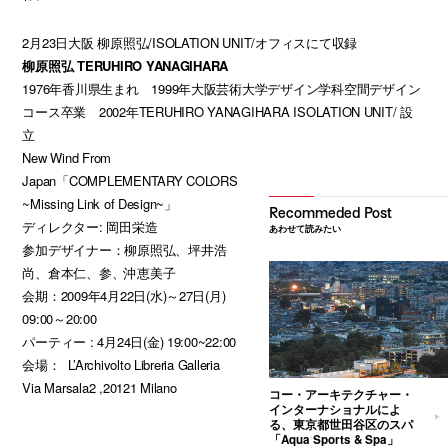
2月23日大阪 柳原照弘/ISOLATION UNIT/オフィスにて収録
柳原照弘 TERUHIRO YANAGIHARA
1976年香川県生まれ 1999年大阪芸術大学デザイン学科空間デザイン
コース卒業 2002年TERUHIRO YANAGIHARA ISOLATION UNIT/ 設
立
New Wind From
Japan「COMPLEMENTARY COLORS
~Missing Link of Design~」
ディレクター: 岡田栄造
あわせて読みたい
参加デザイナー：柳原照弘、坪井浩
尚、倉本仁、参、沖恵美子
会期：2009年4月22日(水)～27日(月)
09:00～20:00
パーティー : 4月24日(金) 19:00~22:00
会場： L’Archivolto Libreria Galleria
Via Marsala2 ,20121 Milano
コー・アーキテクチャー・
インターナショナルによ
る、東京都世田谷区のスパ
「Aqua Sports & Spa」