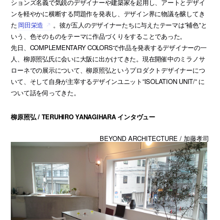
ションズ名義で気鋭のデザイナーや建築家を起用し、アートとデザイ
ンを軽やかに横断する問題作を発表し、デザイン界に物議を醸してき
た
岡田栄造
。彼が五人のデザイナーたちに与えたテーマは”補色”と
いう、色そのものをテーマに作品づくりをすることであった。
先日、COMPLEMENTARY COLORSで作品を発表するデザイナーの一
人、柳原照弘氏に会いに大阪に出かけてきた。現在開催中のミラノサ
ローネでの展示について、柳原照弘というプロダクトデザイナーにつ
いて、そして自身が主宰するデザインユニット”ISOLATION UNIT/” に
ついて話を伺ってきた。
柳原照弘 / TERUHIRO YANAGIHARA インタヴュー
BEYOND ARCHITECTURE / 加藤孝司