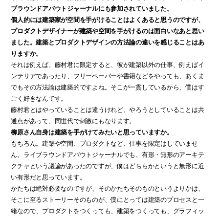
ブラウンドアバウトジャーナルにも参加されていました。
個人的には建築家が空間を手がけることはよくあると思うのですが、
プロダクトデザイナーが建築や空間を手がけるのは面白いなあと思い
ました。建築とプロダクトデザインの方法論の違いを感じることはあ
りますか。
それは例えば、藤村君に限定すると、彼が建築以外の仕事、例えばイ
ンテリアであったり、フリーペーパーや書籍などをやっても、あくま
でもその方法論は建築的ですよね。そこが一貫しているから、僕はす
ごく好きなんです。
藤村君とはやっていることは違うけれど、やろうとしていることは共
通点があって、同世代で刺激にもなります。
柳原さん自身は建築を手がけてみたいと思っていますか。
もちろん。建築や空間、プロダクトなど、仕事を限定はしていませ
ん。ライブラウンドアバウトジャーナルでも、有形・無形のアーキテ
クチャという議論があったのですが、僕はどちらかというと無形に近
い有形だと思っています。
かたちは絶対必要なのですが、そのかたちそのものというよりかは、
そこに至るストーリーそのものが、僕にとっては建築のプロセスと一
緒なので、プロダクトをつくっても、建築をつくっても、グラフィッ