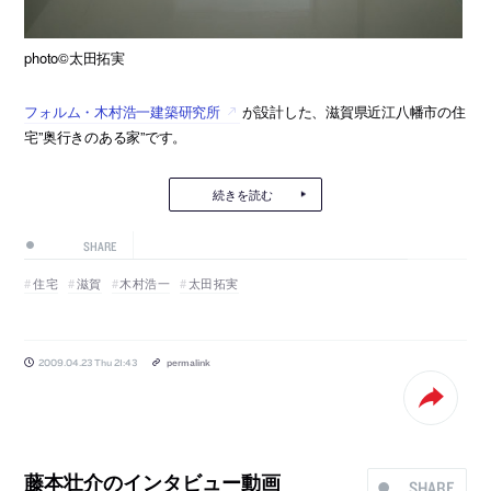
photo©太田拓実
フォルム・木村浩一建築研究所
が設計した、滋賀県近江八幡市の住
宅”奥行きのある家”です。
続きを読む
SHARE
住宅
滋賀
木村浩一
太田拓実
2009.04.23 Thu 21:43
permalink
藤本壮介のインタビュー動画
SHARE