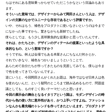
らはそれにある意味乗っからせていただこうかなという目論みもあり
ます。
そういった意味では、デザイナーからみて岡田さんという人は、デザ
インの文脈のなかでユニークな存在であるという評価ですか。
いや、それはもう、補色をプロダクトに使いなさいというのは今まで
になかった事ですから。驚きながらも新鮮でしたね。
僕らとしては、もう少し直球勝負的な提案かと思っていたんです。
それは、かたちとか、デザインのディテールの提案といったような具
体的なもの、という意味ですか？
そうですね。例えば会場でもある本屋さんにちなんだ何かとか。
それでいきなり、補色をつかいましょうということで。
あらためて自分たちが作ってきたものを見渡してみても、僕らは今ま
で色を使ってきていないんですよ。
逆にいうと、今回岡田さんがくれたお題は、海外ではなぜ日本人は色
を使わないんだ、という疑問のところまで踏み込めるもので、問題提
議としても、ものすごく良いテーマだったと思います。
今回の展示会の舞台となるイタリアという国は、モダンデザインの時
代から色の使い方に意外性があり、かつ上手いですよね。ファッショ
ンなんかも最先端のトレンドを作ってきたといえます。プロダクトデ
ザインでいえば、例えば’80年代のメンフィスなんかにしても、原色の