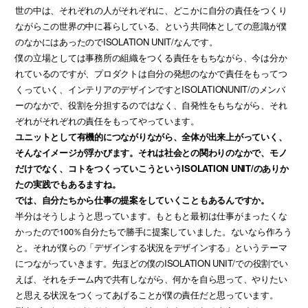
世の中は、それぞれの人がそれぞれに、どこかに自分の責任をつくり
ながらこの世界の中に暮らしている、という共同体としての意識が僕
のなかにはあったのでISOLATION UNIT/なんです。
僕の立場としては事務所の組織をつくる責任をもちながら、今は分か
れているのですが、プロダクトは自分の発想のなかで責任をもってつ
くっていく、インテリアのデザインですとISOLATIONUNIT/のメンバ
ーのなかで、役割を分担するのではなく、自発性をもちながら、それ
ぞれがそれぞれの責任をもってやっています。
ユニットとして有機的につながりながら、全体が出来上がっていく、
そんなイメージが浮かびます。それは社会との関わりのなかで、モノ
だけでなく、コトをつくっていこうというISOLATION UNIT/のありか
たの実践でもあるますね。
では、自分たちから仕事の提案をしていくこともあるんですか。
半分はそうしようと思っています。もともと最初は仕事がまったくな
かったので100％自分たちで勝手に提案していました。ないなら作ろう
と。それが僕らの「デザインする状況をデザインする」というテーマ
につながっていきます。先ほどの僕のISOLATION UNIT/での役割でい
えば、それをチーム内で共有しながら、何かを自ら思って、やりたい
と思える状況をつくってあげることが僕の責任だと思っています。