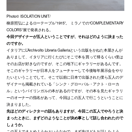
Photo© ISOLATION UNIT/
柳原照弘によるローテーブル”1915”。 ミラノでの“COMPLEMENTARY
COLORS”展で発表される。
今回デザイナーが五人ということですが、それはどのように決まった
のですか。
イタリアにL’Archivolto Libreria Galleriaという出版をかねた本屋さんが
ありまして、イタリアに行くたびにそこで本を買って帰るくらい僕は
そのお店が好きなのですが、そこの地下にギャラリーがあるんです。
そこのギャラリーが日本人をフューチャーして今後毎年展示会をやり
たいということでして。そこで以前に日本で出版された僕ら五人のデ
ザイナーも掲載されている「シンク・グローバル・アクト・ローカ
ル」というバイリンガルの本があるのですが、その本を見たギャラリ
ーのオーナーの指名があって、今回はこの五人で行こうということに
決まりました。
先ほどのディレクターの話もありますが、今回この五人でやろうと決
まったときに、まずどのようなことが決め事として話し合われたので
しょうか。
この五人でまとめようかというなかで、まず先ほどもお話したよう