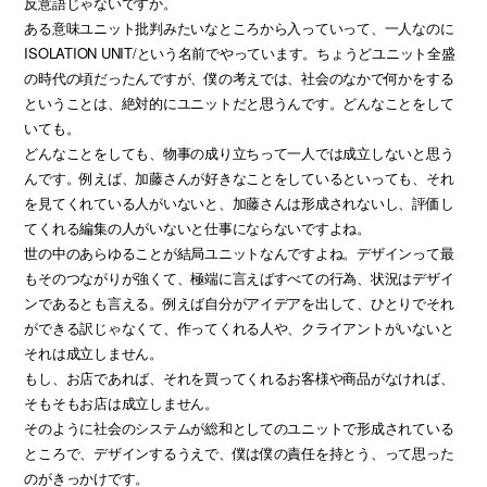
反意語じゃないですか。
ある意味ユニット批判みたいなところから入っていって、一人なのに
ISOLATION UNIT/という名前でやっています。ちょうどユニット全盛
の時代の頃だったんですが、僕の考えでは、社会のなかで何かをする
ということは、絶対的にユニットだと思うんです。どんなことをして
いても。
どんなことをしても、物事の成り立ちって一人では成立しないと思う
んです。例えば、加藤さんが好きなことをしているといっても、それ
を見てくれている人がいないと、加藤さんは形成されないし、評価し
てくれる編集の人がいないと仕事にならないですよね。
世の中のあらゆることが結局ユニットなんですよね。デザインって最
もそのつながりが強くて、極端に言えばすべての行為、状況はデザイ
ンであるとも言える。例えば自分がアイデアを出して、ひとりでそれ
ができる訳じゃなくて、作ってくれる人や、クライアントがいないと
それは成立しません。
もし、お店であれば、それを買ってくれるお客様や商品がなければ、
そもそもお店は成立しません。
そのように社会のシステムが総和としてのユニットで形成されている
ところで、デザインするうえで、僕は僕の責任を持とう、って思った
のがきっかけです。