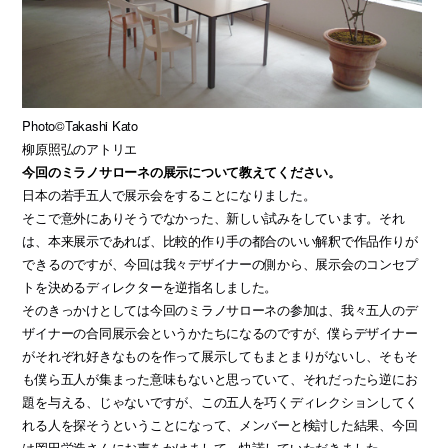
Photo©Takashi Kato
柳原照弘のアトリエ
今回のミラノサローネの展示について教えてください。
日本の若手五人で展示会をすることになりました。
そこで意外にありそうでなかった、新しい試みをしています。それ
は、本来展示であれば、比較的作り手の都合のいい解釈で作品作りが
できるのですが、今回は我々デザイナーの側から、展示会のコンセプ
トを決めるディレクターを逆指名しました。
そのきっかけとしては今回のミラノサローネの参加は、我々五人のデ
ザイナーの合同展示会というかたちになるのですが、僕らデザイナー
がそれぞれ好きなものを作って展示してもまとまりがないし、そもそ
も僕ら五人が集まった意味もないと思っていて、それだったら逆にお
題を与える、じゃないですが、この五人を巧くディレクションしてく
れる人を探そうということになって、メンバーと検討した結果、今回
は岡田栄造さんにお声をかけまして、快諾していただきました。