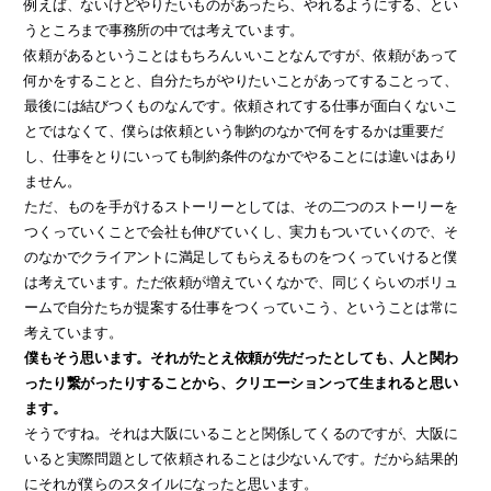
例えば、ないけどやりたいものがあったら、やれるようにする、とい
うところまで事務所の中では考えています。
依頼があるということはもちろんいいことなんですが、依頼があって
何かをすることと、自分たちがやりたいことがあってすることって、
最後には結びつくものなんです。依頼されてする仕事が面白くないこ
とではなくて、僕らは依頼という制約のなかで何をするかは重要だ
し、仕事をとりにいっても制約条件のなかでやることには違いはあり
ません。
ただ、ものを手がけるストーリーとしては、その二つのストーリーを
つくっていくことで会社も伸びていくし、実力もついていくので、そ
のなかでクライアントに満足してもらえるものをつくっていけると僕
は考えています。ただ依頼が増えていくなかで、同じくらいのボリュ
ームで自分たちが提案する仕事をつくっていこう、ということは常に
考えています。
僕もそう思います。それがたとえ依頼が先だったとしても、人と関わ
ったり繋がったりすることから、クリエーションって生まれると思い
ます。
そうですね。それは大阪にいることと関係してくるのですが、大阪に
いると実際問題として依頼されることは少ないんです。だから結果的
にそれが僕らのスタイルになったと思います。