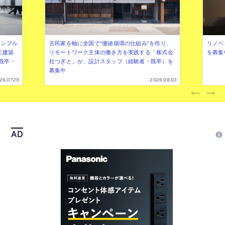
シンプル
古民家を軸に全国で“価値循環の仕組み”を作り、
リノベ
三建築
リモートワーク主体の働き方を実践する「株式会
を募集
既卒・
社つぎと」が、設計スタッフ（経験者・既卒）を
募集中
26.07.29
2026.08.03