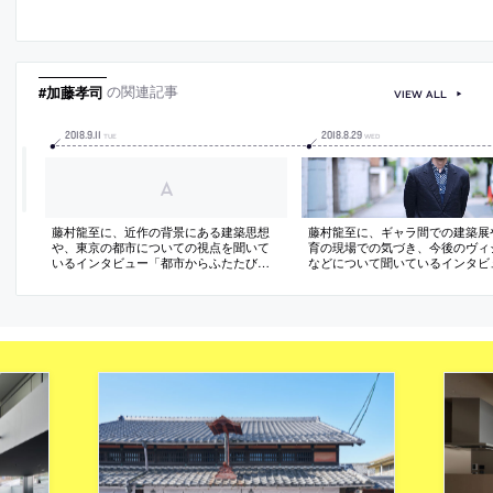
#加藤孝司
の関連記事
VIEW ALL
2018
.
9
.
11
2018
.
8
.
29
TUE
WED
藤村龍至に、近作の背景にある建築思想
藤村龍至に、ギャラ間での建築展
や、東京の都市についての視点を聞いて
育の現場での気づき、今後のヴィ
いるインタビュー「都市からふたたび建
などについて聞いているインタビ
築へ（後編）」
「都市からふたたび建築へ（前編