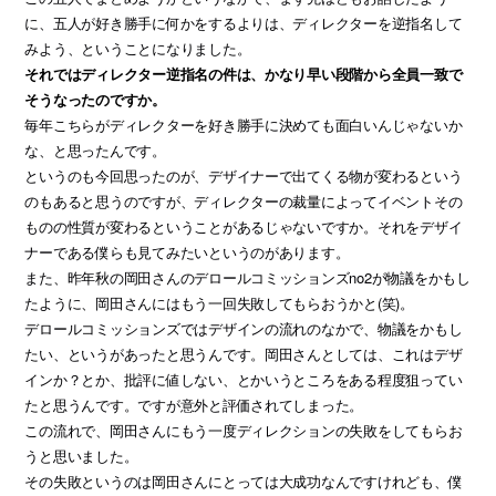
に、五人が好き勝手に何かをするよりは、ディレクターを逆指名して
みよう、ということになりました。
それではディレクター逆指名の件は、かなり早い段階から全員一致で
そうなったのですか。
毎年こちらがディレクターを好き勝手に決めても面白いんじゃないか
な、と思ったんです。
というのも今回思ったのが、デザイナーで出てくる物が変わるという
のもあると思うのですが、ディレクターの裁量によってイベントその
ものの性質が変わるということがあるじゃないですか。それをデザイ
ナーである僕らも見てみたいというのがあります。
また、昨年秋の岡田さんのデロールコミッションズno2が物議をかもし
たように、岡田さんにはもう一回失敗してもらおうかと(笑)。
デロールコミッションズではデザインの流れのなかで、物議をかもし
たい、というがあったと思うんです。岡田さんとしては、これはデザ
インか？とか、批評に値しない、とかいうところをある程度狙ってい
たと思うんです。ですが意外と評価されてしまった。
この流れで、岡田さんにもう一度ディレクションの失敗をしてもらお
うと思いました。
その失敗というのは岡田さんにとっては大成功なんですけれども、僕