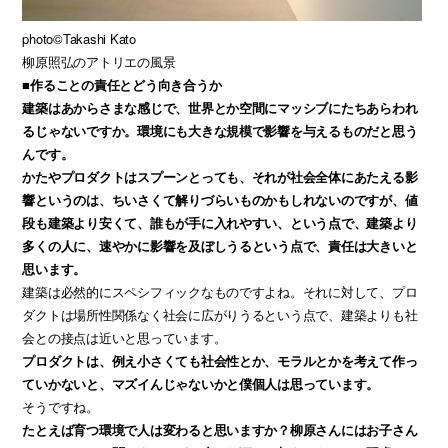
photo©Takashi Kato
柳原照弘のアトリエの風景
■作ることの責任とどう向き合うか
建築はあからさまな感じで、世界とか空間にマッシブにたちあらわれ
るじゃないですか。環境にも大きな規模で影響を与えるものだと思う
んです。
かたやプロダクトはスプーンとっても、それが社会全体にあたえる影
響というのは、ちいさくて解りづらいものかもしれないのですが、値
段も建築より安くて、誰もが手に入れやすい、という点で、建築より
多くの人に、速やかに影響を及ぼしうるという点で、責任は大きいと
思います。
建築は必然的にスペシフィックなものですよね。それに対して、プロ
ダクトは場所性関係なく社会に広がりうるという点で、建築よりも社
会との接点は近いと思っています。
プロダクトは、例え小さくても社会性とか、モラルとかを考えて作っ
ていかないと、マズイんじゃないかと僕個人は思っています。
そうですね。
たとえば育つ環境で人は変わると思いますか？柳原さんにはお子さん