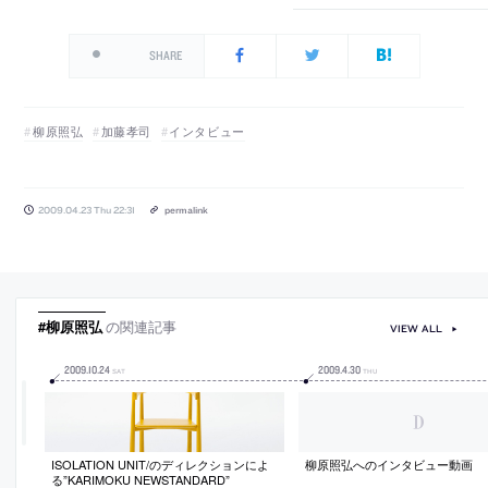
SHARE
柳原照弘
加藤孝司
インタビュー
2009.04.23 Thu 22:31
permalink
#柳原照弘
の関連記事
VIEW ALL
2009
.
10
.
24
2009
.
4
.
30
SAT
THU
ISOLATION UNIT/のディレクションによ
柳原照弘へのインタビュー動画
る”KARIMOKU NEWSTANDARD”