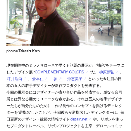
photo©Takashi Kato
現在開催中のミラノサローネで早くも話題の展示が、”補色”をテーマに
したデザイン展 “
COMPLEMENTARY COLORS
”だ。
柳原照弘
、
坪井浩尚
、
倉本仁
、
参
、
沖恵美子
といった今注目の日
本の五人の若手デザイナーが新作プロダクトを発表する。
今回の展示会にはデザイナーが寄り合い作品を発表する、単なる合同
展とは異なる極めてユニークな点がある。それは五人の若手デザイナ
ーたちが自分たちのために、作品制作のコンセプトを掲げるディレク
ターを”逆指名”したことだ。今回彼らが逆指名したディレクターは、毎
日更新のデザイン・建築の情報サイト
dezain.net
や、リボンを使っ
たプロダクトレーベル、リボンプロジェクトを主宰、デロールコミッ