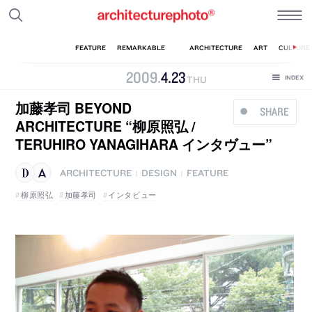
2009
.
4
.
23
THU
加藤孝司 BEYOND
SHARE
ARCHITECTURE “柳原照弘 /
TERUHIRO YANAGIHARA インタヴュー”
ARCHITECTURE
DESIGN
FEATURE
|
|
柳原照弘
加藤孝司
インタビュー