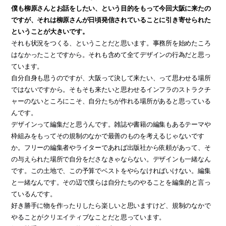
僕も柳原さんとお話をしたい、という目的をもって今回大阪に来たの
ですが、それは柳原さんが日頃発信されていることに引き寄せられた
ということが大きいです。
それも状況をつくる、ということだと思います。事務所を始めたころ
はなかったことですから。それも含めて全てデザインの行為だと思っ
ています。
自分自身も思うのですが、大阪って決して来たい、って思わせる場所
ではないですから。そもそも来たいと思わせるインフラのストラクチ
ャーのないところにこそ、自分たちが作れる場所があると思っている
んです。
デザインって編集だと思うんです。雑誌や書籍の編集もあるテーマや
枠組みをもってその規制のなかで最善のものを考えるじゃないです
か。フリーの編集者やライターであれば出版社から依頼があって、そ
の与えられた場所で自分をださなきゃならない。デザインも一緒なん
です。この土地で、この予算でベストをやらなければいけない。編集
と一緒なんです。その辺で僕らは自分たちのやることを編集的と言っ
ているんです。
好き勝手に物を作ったりしたら楽しいと思いますけど、規制のなかで
やることがクリエイティブなことだと思っています。