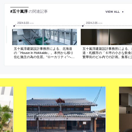
#五十嵐淳
の関連記事
VIEW ALL
2024
.
6
.
03
2024
.
2
.
05
MON
MON
五十嵐淳建築設計事務所による、北海道
五十嵐淳建築設計事務所による、
の「House in Hokkaido」。本州から移り
道・札幌市の「６坪の小さな飲食
住む施主の為の住居。“ローカリティ”への
繁華街のビル内での計画。集客に
応答と“普遍性”の獲得を目指し、多様な視
きる“建築の可能性”を模索し、来
点と働きかけに応えられる“おおらかな”空
に“空間体験の記憶を朧げに残す”
間を志向。時間の経過で“室名らしきも
向。半円、円、むくった柱、あわ
の”が移り変わる建築を造る
などの“記号”と“色”を店内に散り