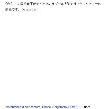
OMA
の重松象平がケベックのラヴァル大学で行ったレクチャーの
動画です。
(via
dezain.net
)
Instantanés d’architecture: Shohei Shigematsu (OMA)
from