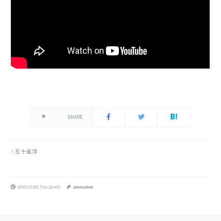
SHARE
五十嵐淳
2010.12.02 Thu 22:40
permalink