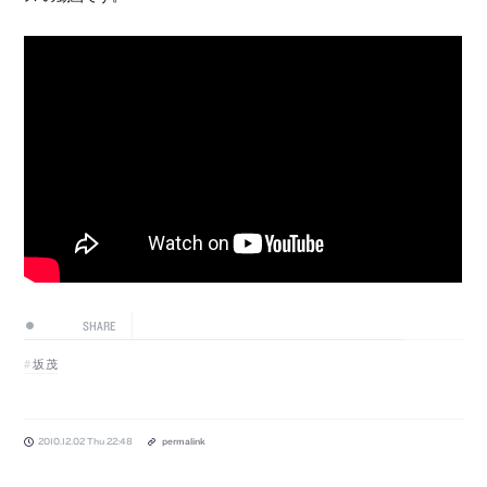
SHARE
坂茂
2010.12.02 Thu 22:48
permalink