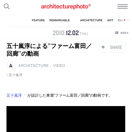
2010
.
12
.
02
THU
五十嵐淳による”ファーム富田／
SHARE
回廊”の動画
ARCHITECTURE
VIDEO
|
五十嵐淳
五十嵐淳
が設計した東屋”ファーム富田／回廊”の動画です。