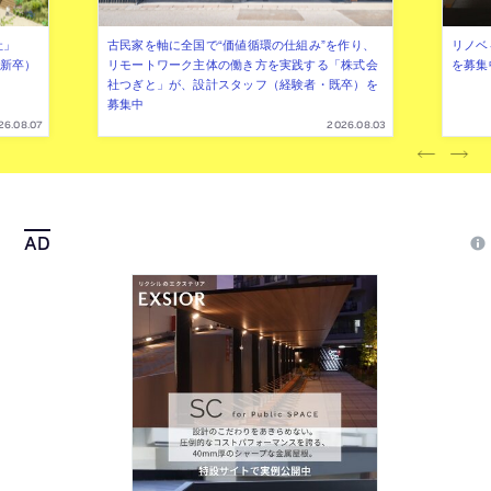
社」
古民家を軸に全国で“価値循環の仕組み”を作り、
リノベ
年新卒）
リモートワーク主体の働き方を実践する「株式会
を募集
社つぎと」が、設計スタッフ（経験者・既卒）を
募集中
26.08.07
2026.08.03