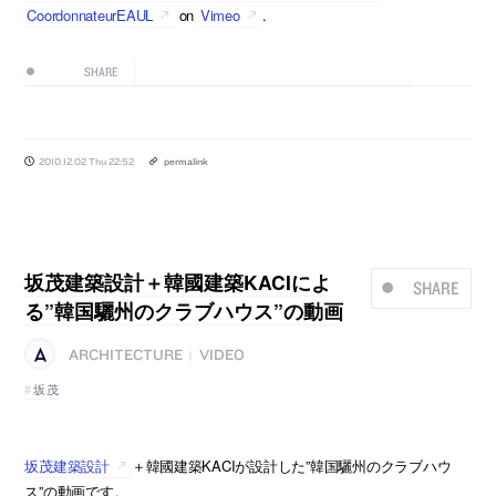
CoordonnateurEAUL
on
Vimeo
.
SHARE
2010.12.02 Thu 22:52
permalink
坂茂建築設計＋韓國建築KACIによ
SHARE
る”韓国驪州のクラブハウス”の動画
ARCHITECTURE
VIDEO
|
坂茂
坂茂建築設計
＋韓國建築KACIが設計した”韓国驪州のクラブハウ
ス”の動画です。