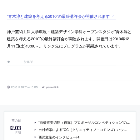
“青木淳と建築を考える2010″の最終講評会が開催されます
神戸芸術工科大学環境・建築デザイン学科オープンスタジオ”青木淳と
建築を考える2010″の最終講評会が開催されます。開催日は2010年12
月11日(土)13:00～。リンク先にプログラムが掲載されています。
SHARE
2010.12.07 Tue 15:05
permalink
“前橋市美術館（仮称）プロポーザルコンペティション”の概要が発表
12
.
03
吉村靖孝による”CC（クリエイティブ・コモンズ）ハウス展”の会場写真
FRI
西沢立衛のインタビュー(4)