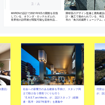
/
MVRDVの設計で2021年9月の開館を目指
隈研吾のデザイン監修と鹿島建設
している、オランダ・ロッテルダムの、
計・施工で進められている、埼玉
世界初の訪問者が閲覧可能な芸術作品の
市の「角川武蔵野ミュージアム」
収蔵庫「Depot Boijmans Van Beuningen」
写真
の外観写真
務委託)
社会への影響力のある建築を手掛け、スタッフ同
代官山を
士で助け合う環境づくりも行う
が、設
「E.A.S.T.architects」が、設計スタッフ（経験
者・既卒・2027年新卒）を募集中