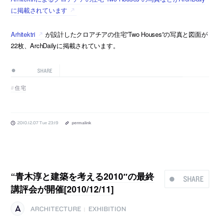
に掲載されています
Arhitektri
が設計したクロアチアの住宅”Two Houses”の写真と図面が
22枚、ArchDailyに掲載されています。
SHARE
住宅
2010.12.07 Tue 23:19
permalink
“青木淳と建築を考える2010″の最終
SHARE
講評会が開催[2010/12/11]
ARCHITECTURE
EXHIBITION
|