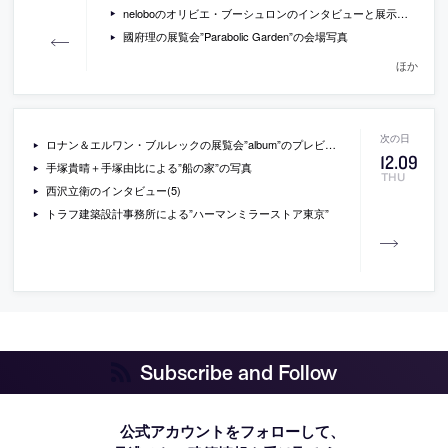
neloboのオリビエ・ブーシュロンのインタビューと展示の会場写真
國府理の展覧会”Parabolic Garden”の会場写真
ほか
ロナン＆エルワン・ブルレックの展覧会”album”のプレビュー
12
.
09
手塚貴晴＋手塚由比による”船の家”の写真
THU
西沢立衛のインタビュー(5)
トラフ建築設計事務所による”ハーマンミラーストア東京”
Subscribe and Follow
公式アカウントをフォローして、